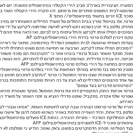
שהוגשו לבית המשפט סותרים את גרסתם. זהו מקרה הירי הקטלני השני בעיר מתחילת החודש: ב-7 בינואר נהרגה האזרחית רנה גוד מירי סוכן פדרלי, בא
סוכני ICE יורים בחשוד במיניאפוליס// מתוך X
פרטי, אח בטיפול נמרץ בבית החולים של משרד החיילים המשוחררים במיני
מחזיק טלפון ביד ימין כשהוא ניגש לסייע לאישה שנדחפה לקרקע על ידי סוכ
הסוכנים הפילו אותו לקרקע והחל עימות בינו לבינם, ואז נראה אחד מהם לכ
טקס זיכרון לאלכס פרטי בזירת הירי במיניאפוליס,צילום: AP
בעדות רשמית שהוגשה לבית המשפט הפדרלי במינסוטה, מתאר עד ראייה כי פר
“הסוכנים הפילו אותו לקרקע, וארבעה או חמישה מהם פשוט התחילו לירות ב
מנגד, מפקד משמר הגבול גרגורי בובינו אמר כי “הקורבנות הם סוכני משמר
אכיפה, וזו עבירה פדרלית. כשהסוכנים ניסו לגרום לו להתרחק, הוא נעשה ת
מפגינים במחאה על הירי באלכס פרטי במיניאפוליס,צילום: AFP
מפגין מרוסס בגז מדמיע במהלך המחאות על הירי באלכס פרטי במיניאפוליס,ציל
אף אחד מהגופים הפדרליים לא הציג עד כה ראיות פומביות התומכות בגרסה
“הסרטונים מדברים בעד עצמם”
גורמי אכיפת החוק המקומיים דחו את גרסת הממשל. מפקד משטרת מיניאפולי
שפרטי שלף אקדח. במקביל, שופט פדרלי הוציא צו זמני האוסר על משרד הב
האירוע.
הוריו של פרטי פרסמו הצהרה שבה קראו לחשיפת האמת. “אנחנו שבורי לב, 
טלפון ביד אחת, והיד השנייה מורמת באוויר כשהוא מנסה להגן על אישה ש
סלע המחלוקת המרכזי - סוגיית ההגירה. כוחות ICE פועלים במיניאפוליס,צילום: EPA
עימותים סוכני ל-ICE למפגינים במיניאפוליס,צילום: AFP
בצד הפוליטי, מנהיג הדמוקרטים בסנאט, צ’אק שומר, הודיע כי מפלגתו לא