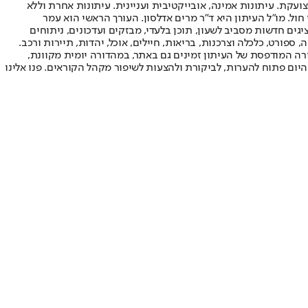
ועקת. עיתונות אמינה, אובייקטיבית ועניינית. עיתונות אחרת וללא
עור החשיפה הגבוה ביותר בימי חול. מו"ל העיתון היא ד"ר מרים אדלסון. העורך הראשי הוא עמר
 והעורך המייסד הוא עמוס רגב. אתרי האינטרנט של "ישראל היום" בעברית ובאנגלית, כמו כן היישומונים (אפליקציות) לאנדרואיד ול-iOS, מציגים חדשות מסביב לשעון, תוכן בלעדי, מבזקים ועדכונים, ניתוחים
, ספורט, כלכלה וצרכנות, בריאות, חיילים, אוכל, יהדות, תיירות ורכב.
דורה המודפסת של העיתון זמינים גם באתר, במהדורה יומית מקוונת,
היום פתוח להערות, לביקורת ולהצעות לשיפור מקהל הקוראים. פנו אלינו