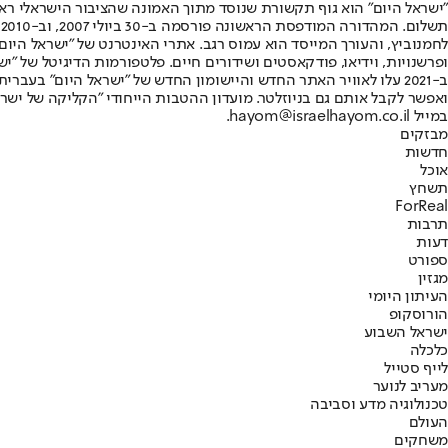
"ישראל היום" הוא גוף תקשורת שנוסד מתוך האמונה שהציבור הישראלי ראוי 
ת
ופרשנויות, וידיאו, פודקאסטים ושידורים חיים. פלטפורמות הדיגיטל של "ישרא
ב-2021 עלו לאוויר האתר החדש והיישומון החדש של "ישראל היום" בע
ואפשר לקבל אותם גם בניוזלטר. מועדון ההטבות הייחודי "הקליקה של ישרא
במייל hayom@israelhayom.co.il.
מבזקים
חדשות
אוכל
תשחץ
ForReal
תרבות
דעות
ספורט
מגזין
העיתון היומי
הורוסקופ
ישראל השבוע
כלכלה
לייף סטייל
מעריב לנוער
טכנולוגיה מדע וסביבה
העולם
משחקים