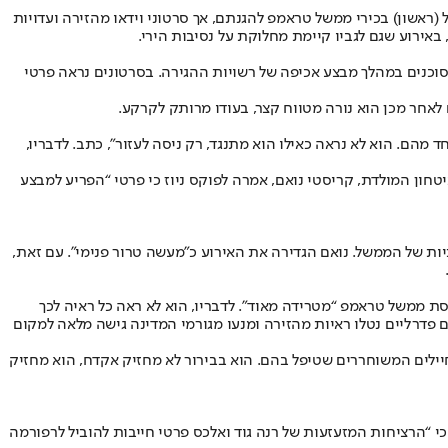
ירי הקטלני במיניאפוליס נמשכת: יום לאחר שסוכנים פדרליים הרגו את אלכס פרטי, אזרח אמריקני בן 37, יצאו אתמול (ראשון) בכירי ממשל טראמפ להגנתם, אך סרטוני וידאו מהזירה ועדויות
סוכנים במהלך מבצע אכיפה של רשויות ההגירה. בסרטונים נראה פרטי
 לאחר מכן הוא נורה מטווח קצר, בעודו מרותק לקרקע.
הם. הוא לא נראה כאילו הוא מתנגד, רק ניסה לעזור”, כתב. לדבריו,
טחון המולדת, קריסטי נואם, אמרה לפוקס ניוז כי פרטי “הפריע למבצע
9 מ”מ”, ואף פרסמו את תמונת הנשק ברשתות החברתיות של הממשל. נואם הגדירה את האירוע כ”מעשה טרור פנימי”. עם זאת,
ת ממשל טראמפ “מטרידה מאוד”. לדבריו, הוא לא ראה כל ראיה לכך
 פדרליים נטלו ראיות מהזירה ומנעו מגורמי המדינה גישה מלאה למקום
יילים המשוחררים שטיפל בהם. הוא בבירור לא מחזיק אקדח, הוא מחזיק
י “הרציחות המזעזעות של רנה גוד ואלכס פרטי חייבות להוביל לרפורמה