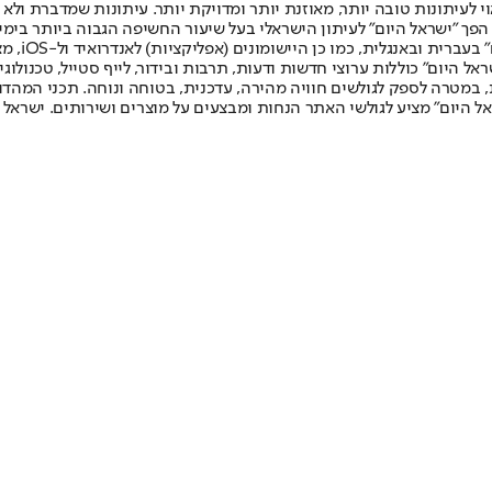
לעיתונות טובה יותר, מאוזנת יותר ומדויקת יותר. עיתונות שמדברת ולא צ
שלום. המהדורה המודפסת הראשונה פורסמה ב-30 ביולי 2007, וב-2010 הפך "ישראל היום" לעיתון הישראלי בעל שי
לחמנוביץ,
ל היום" כוללות ערוצי חדשות ודעות, תרבות ובידור, לייף סטייל, טכנולוגיה
ברית, במטרה לספק לגולשים חוויה מהירה, עדכנית, בטוחה ונוחה. תכני המה
ל היום" מציע לגולשי האתר הנחות ומבצעים על מוצרים ושירותים. ישראל 