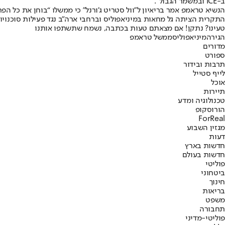
ב-ICE ובמשמר הגבול”.
הנשיא טראמפ אמר בריאיון ל”וול סטריט ג’ורנל” כי ממשלו “בוחן את כל הפ
התקרית הציתה גל מחאות במיניאפוליס וברחבי ארה”ב נגד פעילות סוכנוי
טעינו? נתקן! אם מצאתם טעות בכתבה, נשמח שתשתפו אותנו
הגירה
מיניאפוליס
ממשל טראמפ
מדורים
ספורט
תרבות ובידור
לייף סטייל
אוכל
תיירות
טכנולוגיה ומדע
הורוסקופ
ForReal
מגזין השבוע
דעות
חדשות בארץ
חדשות בעולם
פוליטי
ביטחוני
חינוך
בריאות
משפט
תחבורה
פוליטי-מדיני