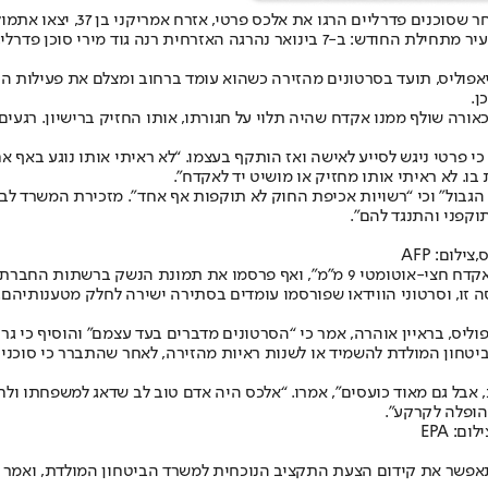
הסערה הציבורית בארה”ב סביב ה
ירוע שגם לגביו קיימת מחלוקת על נסיבות הירי.
אפוליס, תועד בסרטונים מהזירה כשהוא עומד ברחוב ומצלם את פעילות ה
ן.
אורה שולף ממנו אקדח שהיה תלוי על חגורתו, אותו החזיק ברישיון. רגעים
טי ניגש לסייע לאישה ואז הותקף בעצמו. “לא ראיתי אותו נוגע באף אחד מ
ו. לא ראיתי אותו מחזיק או מושיט יד לאקדח”.
 הגבול” וכי “רשויות אכיפת החוק לא תוקפות אף אחד”. מזכירת המשרד לבי
וקפני והתנגד להם”.
ום: AFP
בגרסתם הראשונית טענו גורמי הממשל כי פרטי “התקרב לסוכנים חמוש באקדח חצי-אוטומטי 
 זו, וסרטוני הווידאו שפורסמו עומדים בסתירה ישירה לחלק מטענותיהם.
ס, בראיין אוהרה, אמר כי “הסרטונים מדברים בעד עצמם” והוסיף כי גרס
יטחון המולדת להשמיד או לשנות ראיות מהזירה, לאחר שהתברר כי סוכנים
אבל גם מאוד כועסים”, אמרו. “אלכס היה אדם טוב לב שדאג למשפחתו ולח
הופלה לקרקע”.
 תאפשר את קידום הצעת התקציב הנוכחית למשרד הביטחון המולדת, ואמר כ