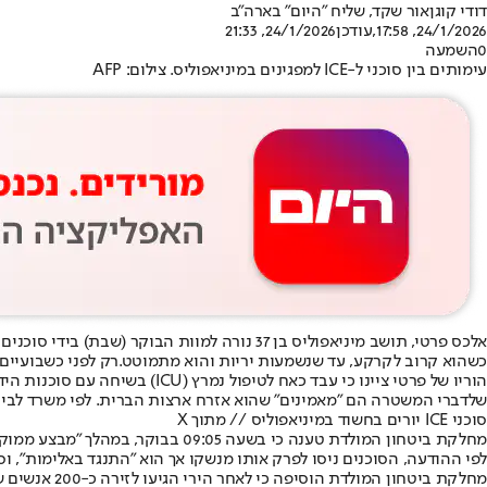
דודי קוגן
אור שקד, שליח "היום" בארה"ב
24/1/2026, 17:58
,עודכן
24/1/2026, 21:33
0
השמעה
עימותים בין סוכני ל-ICE למפגינים במיניאפוליס. צילום: AFP
כשהוא קרוב לקרקע, עד שנשמעות יריות והוא מתמוטט.
רק לפני כשבועיים נ
שלדברי המשטרה הם "מאמינים" שהוא אזרח ארצות הברית. לפי משרד לביטחון המולדת (DHS), הוא "התנגד באלימות" כאשר הסוכנים ניסו לפרק אותו מנשקו, וס
סוכני ICE יורים בחשוד במיניאפוליס // מתוך X
מחלקת ביטחון המולדת טענה כי בשעה 09:05 בבוקר, במהלך ״מבצע ממוקד נגד מהגר לא חוקי המבוקש בגין תקיפה אלימה״, אדם ניגש לסוכני משמר הגבול עם ״אקדח 9 מ״מ חצי אוטומטי״.
לפי ההודעה, הסוכנים ניסו לפרק אותו מנשקו אך הוא ״התנגד באלימות״, וס
מחלקת ביטחון המולדת הוסיפה כי לאחר הירי הגיעו לזירה כ-200 אנשים שהחלו ״לחסום ולתקוף את אנשי אכיפת החוק״, ולכן הופעלו אמצעים לפיזור הפגנות.