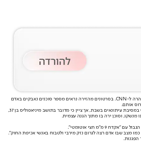
אלכס פרטי, תושב מיניאפוליס בן 37 נורה למוות הבוקר (שבת) בידי סוכנים פדרליים במיניאפוליס שבמינסוטה, כך אישר מפקד משטרת העיר בריאן אוהרה ל-CNN. בסרטונים מהזירה נראים מספר סוכנים נאבקים באדם
רוס אותם.
הוריו של פרטי ציינו כי עבד כאח לטיפול נמרץ (ICU) בשיחה עם סוכנות הידיעות AP. מפקד משטרת מיניאפוליס, בריאן א’הרה, לא נקב בשמו של האיש במסיבת עיתונאים בשבת, אך ציין כי מדובר בתושב מיניאפוליס בן 37,
 כמו מצב שבו אדם רצה לגרום נזק מירבי ולטבוח באנשי אכיפת החוק״.