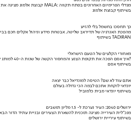
חלון ההזדמנויות בכפר גנים נסגר
קבוצת אלמוג מציגה את פרויקט MALA: מגדלי הפרימיום האחרונים בפתח תקווה
בשיתוף קבוצת אלמוג
כך תחסכו בחשמל בלי להזיע
מהפכת האנרגיה של תדיראן: שליטה, אבטחת מידע וניהול אקלים חכם בבי
בשיתוף TADIRAN
מאחורי הקלעים של הטעם הישראלי
איך אסם הפכה את תקופת הצנע והמחסור הקשה של שנות ה-40 למותג לאומי?
בשיתוף אסם
אתם עוד לא שם? הטיסה למונדיאל כבר יצאה
יונדאי לוקחת אתכם לבמה הכי גדולה בעולם
בשיתוף יונדאי מבית כלמוביל
ירושלים 2040: העיר נערכת ל- 1.5 מליון תושבים
מנכ"לית העירייה מציגה תוכנית להשארת הצעירים ובניית עתיד הדור הבא
בשיתוף עיריית ירושלים