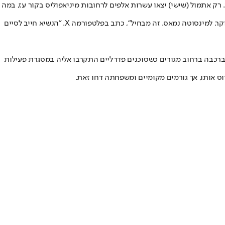
ש בו מעורבים סוכנים פדרליים, על רקע מבצע אכיפת ההגירה הנרחב של משטרת ההגירה (ICE) והמחאות נגדו. רק אתמול (שישי) יצאו עשרות אלפים לרחובות מיניאפוליס בקור עז, במה
מושל מינסוטה טים וולץ גינה את הירי ודרש מהנשיא טראמפ לסיים את המבצע. ״שוחחתי עם הבית הלבן אחרי עוד ירי מחריד של סוכנים פדרליים הבוקר. למינסוטה נמאס. זה מבחיל״, כתב בפלטפורמה X. ״הנשיא חייב לסיים
, לאחר שסוכן ICE ירה למוות ב-7 בינואר את רנה גוד, אזרחית אמריקאית בת 37 ואם לילד. גוד ישבה ברכבה ברחוב מגורים כשסוכנים פדרליים התקרבו אליה במסגרת פעילות
 אותו, אך גורמים מקומיים ומשפחתה דחו זאת.