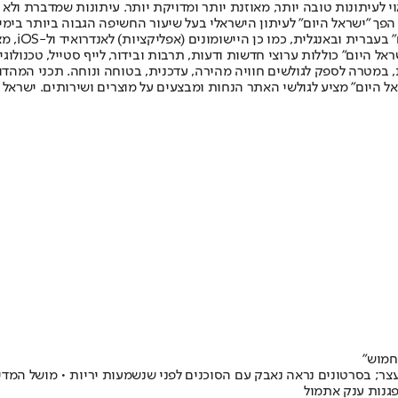
לעיתונות טובה יותר, מאוזנת יותר ומדויקת יותר. עיתונות שמדברת ולא צ
שלום. המהדורה המודפסת הראשונה פורסמה ב-30 ביולי 2007, וב-2010 הפך "ישראל היום" לעיתון הישראלי בעל שי
לחמנוביץ,
ל היום" כוללות ערוצי חדשות ודעות, תרבות ובידור, לייף סטייל, טכנולוגיה
ברית, במטרה לספק לגולשים חוויה מהירה, עדכנית, בטוחה ונוחה. תכני המה
ל היום" מציע לגולשי האתר הנחות ומבצעים על מוצרים ושירותים. ישראל 
חמוש״
; בסרטונים נראה נאבק עם הסוכנים לפני שנשמעות יריות • מושל המדינה