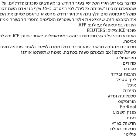
שהמארגנים כינו ״שביתה כללית״. לפי רויטרס, כ-50 אלף בני אדם השתתפו בהפגנות.
את המבצע הזה. שיוציא את אלפי השוטרים האלימים וחסרי ההכשרה ממינס
הפגנה במיניאפוליס,צילום: AFP
סוכני ICE,צילום: REUTERS
אכיפה.
סרטונים מהזירה מראים שהסוכנים דרשו ממנה לצאת, ולאחר שנסעה מעט לא
טעינו? נתקן! אם מצאתם טעות בכתבה, נשמח שתשתפו אותנו
מיניאפוליס
מדורים
ספורט
תרבות ובידור
לייף סטייל
אוכל
תיירות
טכנולוגיה ומדע
הורוסקופ
ForReal
מגזין השבוע
דעות
חדשות בארץ
חדשות בעולם
פוליטי