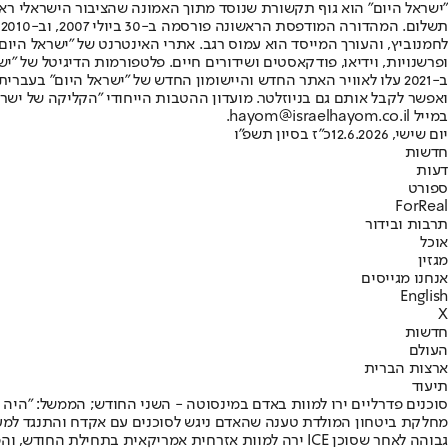
"ישראל היום" הוא גוף תקשורת שנוסד מתוך האמונה שהציבור הישראלי ראוי 
ת
ופרשנויות, וידיאו, פודקאסטים ושידורים חיים. פלטפורמות הדיגיטל של "ישרא
ב-2021 עלו לאוויר האתר החדש והיישומון החדש של "ישראל היום" בע
ואפשר לקבל אותם גם בניוזלטר. מועדון ההטבות הייחודי "הקליקה של ישרא
במייל hayom@israelhayom.co.il.
יום שישי, 12.6.2026
כ"ז בסיון תשפ"ו
חדשות
דעות
ספורט
ForReal
תרבות ובידור
אוכל
מגזין
אנחנו מגייסים
English
X
חדשות
העולם
ארצות הברית
תיעוד
סוכנים פדרליים ירו למוות באדם במינסוטה - השני החודש; הממשל: ״היה 
מחלקת ביטחון המולדת טענה שהאדם ניגש לסוכנים עם אקדח והתנגד למעצר
גבוהה לאחר שסוכן ICE ירה למוות אזרחית אמריקאית בתחילת החודש, והפגנות ענק אתמול