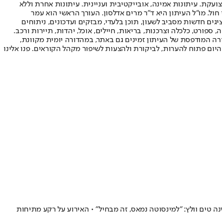
ועקת. עיתונות אמינה, אובייקטיבית ועניינית. עיתונות אחרת וללא
עור החשיפה הגבוה ביותר בימי חול. מו"ל העיתון היא ד"ר מרים אדלסון. העורך הראשי הוא עמר
 והעורך המייסד הוא עמוס רגב. אתרי האינטרנט של "ישראל היום" בעברית ובאנגלית, כמו כן היישומונים (אפליקציות) לאנדרואיד ול-iOS, מציגים חדשות מסביב לשעון, תוכן בלעדי, מבזקים ועדכונים, ניתוחים
, ספורט, כלכלה וצרכנות, בריאות, חיילים, אוכל, יהדות, תיירות ורכב.
דורה המודפסת של העיתון זמינים גם באתר, במהדורה יומית מקוונת,
היום פתוח להערות, לביקורת ולהצעות לשיפור מקהל הקוראים. פנו אלינו
 טים וולץ: ״למינסוטה נמאס, זה מבחיל" • האירוע על רקע מתיחות