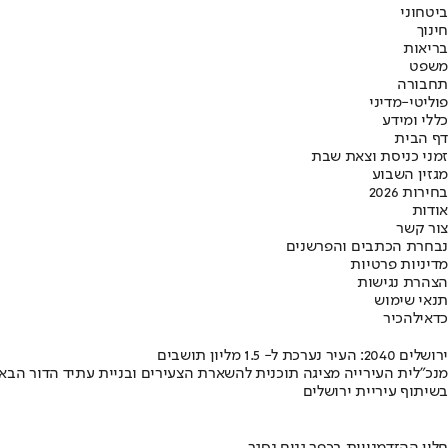
ביטחוני
חינוך
בריאות
משפט
תחבורה
פוליטי-מדיני
כללי ומידע
דף הבית
זמני כניסת וצאת שבת
מגזין השבוע
בחירות 2026
אודות
צור קשר
נבחרת הכתבים והפרשנים
מדיניות פרטיות
הצהרת נגישות
תנאי שימוש
כדאי
להכיר
ירושלים 2040: העיר נערכת ל- 1.5 מליון תושבים
מנכ"לית העירייה מציגה תוכנית להשארת הצעירים ובניית עתיד הדור הבא
בשיתוף עיריית ירושלים