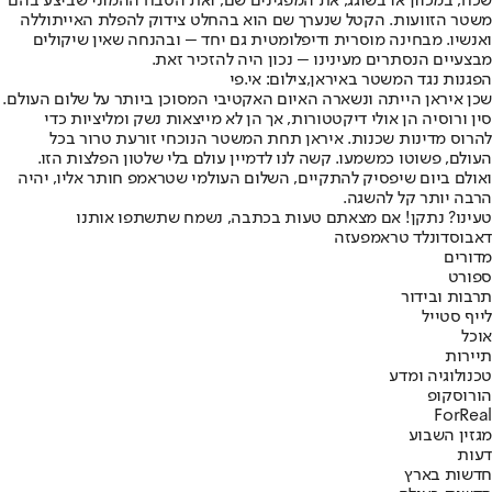
שכח, במכוון או בשוגג, את המפגינים שם, ואת הטבח ההמוני שביצע בהם
משטר הזוועות. הקטל שנערך שם הוא בהחלט צידוק להפלת האייתוללה
ואנשיו. מבחינה מוסרית ודיפלומטית גם יחד – ובהנחה שאין שיקולים
מבצעיים הנסתרים מעינינו – נכון היה להזכיר זאת.
הפגנות נגד המשטר באיראן,צילום: אי.פי
שכן איראן הייתה ונשארה האיום האקטיבי המסוכן ביותר על שלום העולם.
סין ורוסיה הן אולי דיקטטורות, אך הן לא מייצאות נשק ומליציות כדי
להרוס מדינות שכנות. איראן תחת המשטר הנוכחי זורעת טרור בכל
העולם, פשוטו כמשמעו. קשה לנו לדמיין עולם בלי שלטון הפלצות הזו.
ואולם ביום שיפסיק להתקיים, השלום העולמי שטראמפ חותר אליו, יהיה
הרבה יותר קל להשגה.
טעינו? נתקן! אם מצאתם טעות בכתבה, נשמח שתשתפו אותנו
דאבוס
דונלד טראמפ
עזה
מדורים
ספורט
תרבות ובידור
לייף סטייל
אוכל
תיירות
טכנולוגיה ומדע
הורוסקופ
ForReal
מגזין השבוע
דעות
חדשות בארץ