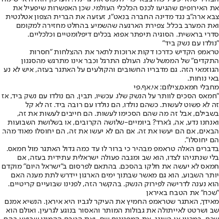
את האירופים שהגיעו לכנס הכלכלי העולמי. שכן האפשרות שיפעיל את
צבא ארה"ב נגד מדינה החברה בנאט"ו, זעזעה את הברית הצפון אטלנטית
ואת המערב בכלל. צפירת הארגעה שהשמיע בהחלט מחזירה למקומם
סדרי בראשית. הסוגיה תיפתר אפוא בכלים דיפלומטיים וכלכליים.
"נולדו עם נשק ביד"
טראמפ הקדיש כדרכו דקות ארוכות לתאר את ההצלחות "חסרות
התקדים" של הממשל שלו. העולם התרגל וכבר אינו מתרגש מהסגנון
הגוזמאי הזה. גם מדבריו החשובים והקולעים על האתגר בעזה, איש לא נע
באי נוחות.
מחבלי חמאס,צילום: אי.אף.פי
"חמאס הסכים לוותר על הנשק שלו. עכשיו, תבין, הם נולדו עם נשק ביד, אז
זה לא פשוט לעשות. כשהם נולדו, הם נולדו עם רובה ביד. זה לא קל
בשבילם, אבל זה מה שהם הסכימו לעשות. הם חייבים לעשות את זה,
ואנחנו נדע, אה, ג'ארד? ביומיים-שלושה הקרובים, או בשלושת השבועות
הבאים, אם הם יעשו את זה. אם הם לא יעשו את זה, הם יחוסלו מאוד מהר.
הם יחוסלו".
בדברים האלה טראמפ מבהיר כי ברור לו עד כמה גדול האתגר מול חמאס.
בלי שנתניהו לצדו, הוא שב ומגבה פעולה ישראלית עתידית בעזה, אם
חמאס לא יעשה את חלקו בהסכם. בהתאם לפרסום ב"ישראל היום" מוקדם
יותר השבוע, הוא גם מאשר שבתוך ימים הארגון יידרש לתת מענה האם
הוא נענה לדרישה לפירוק הנשק. בהקשר הזה, לפנינו שבועיים קריטיים.
"שכח" את הטבח באיראן
מאידך, האתגר שטראמפ החמיץ את העיקר לגביו היא איראן. הנשיא אמנם
שב ושרטט לאייתולה את גבולות המותר והאסור בנוגע לגרעין. ואולם הוא