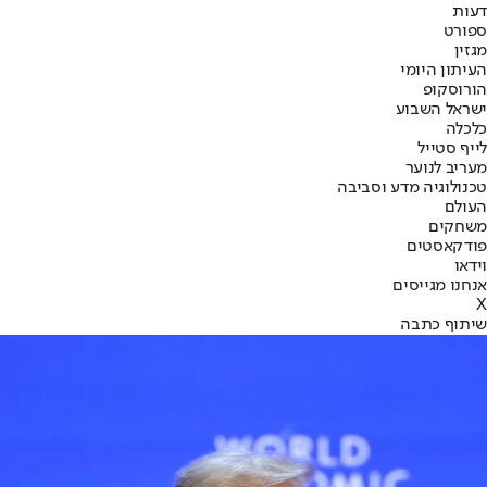
דעות
ספורט
מגזין
העיתון היומי
הורוסקופ
ישראל השבוע
כלכלה
לייף סטייל
מעריב לנוער
טכנולוגיה מדע וסביבה
העולם
משחקים
פודקאסטים
וידאו
אנחנו מגייסים
X
שיתוף כתבה