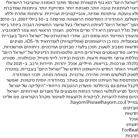
"ישראל היום" הוא גוף תקשורת שנוסד מתוך האמונה שהציבור הישראלי
ראוי לעיתונות טובה יותר, מאוזנת יותר ומדויקת יותר. עיתונות שמדברת
ולא צועקת. עיתונות אמינה, אובייקטיבית ועניינית. עיתונות אחרת וללא
תשלום. המהדורה המודפסת הראשונה פורסמה ב-30 ביולי 2007, וב-2010
הפך "ישראל היום" לעיתון הישראלי בעל שיעור החשיפה הגבוה ביותר בימי
חול. מו"ל העיתון היא ד"ר מרים אדלסון. העורך הראשי הוא עמר לחמנוביץ,
והעורך המייסד הוא עמוס רגב. אתרי האינטרנט של "ישראל היום" בעברית
ובאנגלית, כמו כן היישומונים (אפליקציות) לאנדרואיד ול-iOS, מציגים
חדשות מסביב לשעון, תוכן בלעדי, מבזקים ועדכונים, ניתוחים ופרשנויות,
וידיאו, פודקאסטים ושידורים חיים. פלטפורמות הדיגיטל של "ישראל היום"
כוללות ערוצי חדשות ודעות, תרבות ובידור, לייף סטייל, טכנולוגיה, ספורט,
כלכלה וצרכנות, בריאות, חיילים, אוכל, יהדות, תיירות ורכב. ב-2021 עלו
לאוויר האתר החדש והיישומון החדש של "ישראל היום" בעברית, במטרה
לספק לגולשים חוויה מהירה, עדכנית, בטוחה ונוחה. תכני המהדורה
המודפסת של העיתון זמינים גם באתר, במהדורה יומית מקוונת, ואפשר
לקבל אותם גם בניוזלטר. מועדון ההטבות הייחודי "הקליקה של ישראל
היום" מציע לגולשי האתר הנחות ומבצעים על מוצרים ושירותים. ישראל
היום פתוח להערות, לביקורת ולהצעות לשיפור מקהל הקוראים. פנו אלינו
במייל hayom@israelhayom.co.il.
מבזקים
חדשות
אוכל
תשחץ
ForReal
תרבות