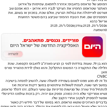
ארצות הברית
המופע של טראמפ בדאבוס: אזהרה לחמאס, עמימות על איראן
האתגר שטראמפ החמיץ את העיקר לגביו היא איראן • הוא אמנם שב
ושרטט לאייתולה את גבולות הגרעין, אולם שכח, במכוון או בשוגג, את
המפגינים שם, ואת הטבח ההמוני שביצע בהם משטר הזוועות
אריאל כהנא
21/1/2026, 21:23
,עודכן
21/1/2026, 21:23
0
השמעה
הוא בן 79. שעות בודדות לפני כן הגיע מארה"ב לדאבוס הקפואה. שנת
הלילה שלו התקצרה כי המטוס התקלקל, והוא נאלץ לרדת מהאייר פורס
וואן.
CNBC
כל זה לא מנע ממנו לנאום בעמידה למעלה שעה, להשיב למנחה בישיבה
במשך חצי שעה, לענות לשאלות עיתונאים במשך דקות ארוכות ואז
להתחיל מיד שורה של פגישות מדיניות עם שועי העולם. זהו דונלד טראמפ,
נשיא אמריקני שלא היה כמוהו, וספק אם יהיה. רק בזכות עולמנו הדיגיטלי
אפשר להספיק לעקוב אחרי הקצב שלו.
בדברים הארוכים שנשא טראמפ, הוא בסופו של דבר חידש רק כאשר
הבהיר שלא יפעיל כוח צבאי כדי לתפוס את גרינלד. העדכון הזה ודאי שימח