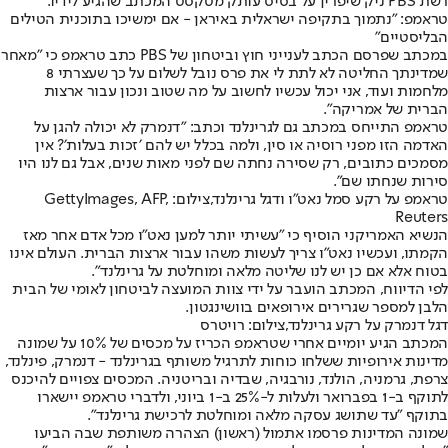
רשת PBS ניק שיפרין על בסיס עותק מטקסט המכתב שהגיע לידיו.
טראמפ: "נתמוך בתקיפה ישראלית באיראן - אם ימשיכו בתוכנית הטילים
הבליסטיים"
במכתב שפרסם הכתב לענייני חוץ וביטחון של PBS כתב טראמפ כי ״מאחר
שמדינתך החליטה לא לתת לי את פרס נובל לשלום על כך שעצרתי 8
מלחמות ועוד, אני יכול עכשיו לחשוב על מה שטוב ונכון עבור ארצות
הברית של אמריקה״.
טראמפ התייחס במכתב גם לגרינלנד וכתב: ״דנמרק לא יכולה להגן על
האדמה הזו מפני רוסיה או סין, ולמה בכלל יש להם ׳זכות בעלות׳? אין
מסמכים כתובים, רק שסירה נחתה שם לפני מאות שנים, אבל גם לנו היו
סירות שנחתו שם״.
טראמפ על רקע סמל נאט"ו ודגל גרינלנד,צילום: GettyImages, AFP,
Reuters
הנשיא האמריקני הוסיף כי ״עשיתי יותר למען נאט״ו מכל אדם אחר מאז
הקמתו, ועכשיו נאט״ו צריך לעשות משהו עבור ארצות הברית. העולם אינו
בטוח אלא אם כן יש לנו שליטה מלאה ומוחלטת על גרינלנד״.
לפי הדיווח, המכתב הועבר על ידי צוות המועצה לביטחון לאומי של הבית
הלבן למספר שגרירים אירופאים בוושינגטון.
דגל דנמרק על רקע גרינלנד,צילום: רויטרס
המכתב הגיע יומיים אחרי שטראמפ הכריז על מכסים של 10% על שמונה
מדינות אירופיות ששלחו כוחות לתרגיל משותף בגרינלנד - דנמרק, פינלנד,
צרפת, גרמניה, הולנד, נורבגיה, שבדיה ובריטניה. המכסים צפויים להיכנס
לתוקף ב-1 בפברואר ולעלות ל-25% ב-1 ביוני, ולדברי טראמפ יישארו
בתוקף ״עד שתושג עסקה מלאה ומוחלטת לרכישת גרינלנד״.
שמונה המדינות פרסמו אתמול (ראשון) הצהרה משותפת שבה הביעו