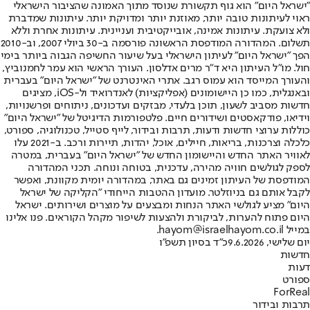
"ישראל היום" הוא גוף תקשורת שנוסד מתוך האמונה שהציבור הישראלי
ראוי לעיתונות טובה יותר, מאוזנת יותר ומדויקת יותר. עיתונות שמדברת
ולא צועקת. עיתונות אמינה, אובייקטיבית ועניינית. עיתונות אחרת וללא
תשלום. המהדורה המודפסת הראשונה פורסמה ב-30 ביולי 2007, וב-2010
הפך "ישראל היום" לעיתון הישראלי בעל שיעור החשיפה הגבוה ביותר בימי
חול. מו"ל העיתון היא ד"ר מרים אדלסון. העורך הראשי הוא עמר לחמנוביץ,
והעורך המייסד הוא עמוס רגב. אתרי האינטרנט של "ישראל היום" בעברית
ובאנגלית, כמו כן היישומונים (אפליקציות) לאנדרואיד ול-iOS, מציגים
חדשות מסביב לשעון, תוכן בלעדי, מבזקים ועדכונים, ניתוחים ופרשנויות,
וידיאו, פודקאסטים ושידורים חיים. פלטפורמות הדיגיטל של "ישראל היום"
כוללות ערוצי חדשות ודעות, תרבות ובידור, לייף סטייל, טכנולוגיה, ספורט,
כלכלה וצרכנות, בריאות, חיילים, אוכל, יהדות, תיירות ורכב. ב-2021 עלו
לאוויר האתר החדש והיישומון החדש של "ישראל היום" בעברית, במטרה
לספק לגולשים חוויה מהירה, עדכנית, בטוחה ונוחה. תכני המהדורה
המודפסת של העיתון זמינים גם באתר, במהדורה יומית מקוונת, ואפשר
לקבל אותם גם בניוזלטר. מועדון ההטבות הייחודי "הקליקה של ישראל
היום" מציע לגולשי האתר הנחות ומבצעים על מוצרים ושירותים. ישראל
היום פתוח להערות, לביקורת ולהצעות לשיפור מקהל הקוראים. פנו אלינו
במייל hayom@israelhayom.co.il.
יום שלישי, 9.6.2026
כ"ד בסיון תשפ"ו
חדשות
דעות
ספורט
ForReal
תרבות ובידור