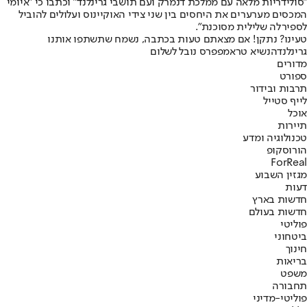
״סולידריות מלאה עם ממלכת דנמרק ועם תושבי גרינלנד״ וכתבו כי ״איומי
המכסים מערערים את היחסים בין שני צידי האוקיינוס ועלולים להוביל
לספירלה שלילית מסוכנת״.
טעינו? נתקן! אם מצאתם טעות בכתבה, נשמח שתשתפו אותנו
גרינלנד
הנשיא טראמפ
פרס נובל לשלום
מדורים
ספורט
תרבות ובידור
לייף סטייל
אוכל
תיירות
טכנולוגיה ומדע
הורוסקופ
ForReal
מגזין השבוע
דעות
חדשות בארץ
חדשות בעולם
פוליטי
ביטחוני
חינוך
בריאות
משפט
תחבורה
פוליטי-מדיני