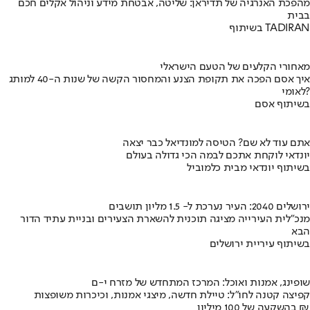
מהפכת האנרגיה של תדיראן: שליטה, אבטחת מידע וניהול אקלים חכם
בבית
בשיתוף TADIRAN
מאחורי הקלעים של הטעם הישראלי
איך אסם הפכה את תקופת הצנע והמחסור הקשה של שנות ה-40 למותג
לאומי?
בשיתוף אסם
אתם עוד לא שם? הטיסה למונדיאל כבר יצאה
יונדאי לוקחת אתכם לבמה הכי גדולה בעולם
בשיתוף יונדאי מבית כלמוביל
ירושלים 2040: העיר נערכת ל- 1.5 מליון תושבים
מנכ"לית העירייה מציגה תוכנית להשארת הצעירים ובניית עתיד הדור
הבא
בשיתוף עיריית ירושלים
שופינג, אמנות ואוכל: המרכז המתחדש של מזרח י-ם
קפיצה קטנה לחו"ל: טיילת חדשה, מיצגי אמנות, וכיכרות משופצות
בהשקעה של 100 מיליון ₪