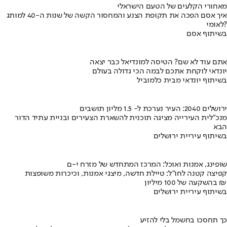
מאחורי הקלעים של הטעם הישראלי
איך אסם הפכה את תקופת הצנע והמחסור הקשה של שנות ה-40 למותג
לאומי?
בשיתוף אסם
אתם עוד לא שם? הטיסה למונדיאל כבר יצאה
יונדאי לוקחת אתכם לבמה הכי גדולה בעולם
בשיתוף יונדאי מבית כלמוביל
ירושלים 2040: העיר נערכת ל- 1.5 מליון תושבים
מנכ"לית העירייה מציגה תוכנית להשארת הצעירים ובניית עתיד הדור
הבא
בשיתוף עיריית ירושלים
שופינג, אמנות ואוכל: המרכז המתחדש של מזרח י-ם
קפיצה קטנה לחו"ל: טיילת חדשה, מיצגי אמנות, וכיכרות משופצות
בהשקעה של 100 מיליון ₪
בשיתוף עיריית ירושלים
כך תחסכו בחשמל בלי להזיע