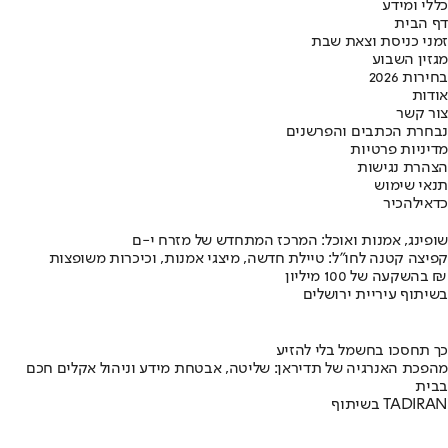
כללי ומידע
דף הבית
זמני כניסת וצאת שבת
מגזין השבוע
בחירות 2026
אודות
צור קשר
נבחרת הכתבים והפרשנים
מדיניות פרטיות
הצהרת נגישות
תנאי שימוש
כדאי
להכיר
שופינג, אמנות ואוכל: המרכז המתחדש של מזרח י-ם
קפיצה קטנה לחו"ל: טיילת חדשה, מיצגי אמנות, וכיכרות משופצות
בהשקעה של 100 מיליון ₪
בשיתוף עיריית ירושלים
כך תחסכו בחשמל בלי להזיע
מהפכת האנרגיה של תדיראן: שליטה, אבטחת מידע וניהול אקלים חכם
בבית
בשיתוף TADIRAN