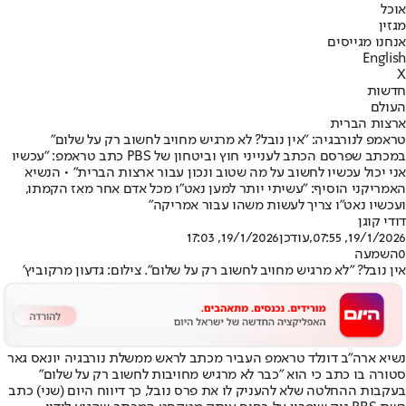
אוכל
מגזין
אנחנו מגייסים
English
X
חדשות
העולם
ארצות הברית
טראמפ לנורבגיה: ״אין נובל? לא מרגיש מחויב לחשוב רק על שלום״
במכתב שפרסם הכתב לענייני חוץ וביטחון של PBS כתב טראמפ: ״עכשיו
אני יכול עכשיו לחשוב על מה שטוב ונכון עבור ארצות הברית" • הנשיא
האמריקני הוסיף: ״עשיתי יותר למען נאט״ו מכל אדם אחר מאז הקמתו,
ועכשיו נאט״ו צריך לעשות משהו עבור אמריקה"
דודי קוגן
19/1/2026, 07:55
,עודכן
19/1/2026, 17:03
0
השמעה
אין נובל? ״לא מרגיש מחויב לחשוב רק על שלום״. צילום: גדעון מרקוביץ'
נשיא ארה״ב דונלד טראמפ העביר מכתב לראש ממשלת נורבגיה יונאס גאר
סטורה בו כתב כי הוא ״כבר לא מרגיש מחויבות לחשוב רק על שלום״
בעקבות ההחלטה שלא להעניק לו את פרס נובל, כך דיווח היום (שני) כתב