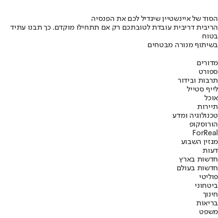
הסוד של איינשטיין שיגדיל לכם את הפנסיה
הריבית דריבית עובדת לטובתכם רק אם תתחילו מוקדם. כך תבנו עתיד
בטוח
בשיתוף מנורה מבטחים
מדורים
ספורט
תרבות ובידור
לייף סטייל
אוכל
תיירות
טכנולוגיה ומדע
הורוסקופ
ForReal
מגזין השבוע
דעות
חדשות בארץ
חדשות בעולם
פוליטי
ביטחוני
חינוך
בריאות
משפט