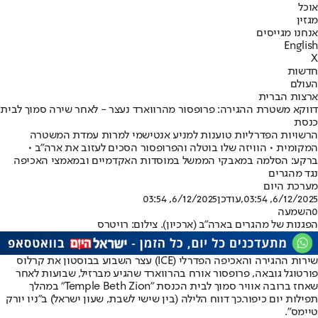
אוכל
מגזין
אנחנו מגייסים
English
X
חדשות
העולם
ארצות הברית
דווקא משטרת ההגירה: פרופסור מהרווארד נעצר - לאחר שירה סמוך לבית
כנסת
הרשויות הפדרליות טוענות למניע אנטישמי למרות עמדת המשטרה
המקומית • הוויזה שלו בוטלה והפרופסור הסכים לעזוב את ארה"ב •
ברקע: הסלמה במאבקי הממשל במוסדות האקדמיים ובמאמצי האכיפה
נגד מהגרים
מערכת היום
6/12/2025, 03:54
,עודכן
6/12/2025, 03:54
0
השמעה
הפגנות של מהגרים בארה"ב (ארכיון). צילום: רויטרס
שירות ההגירה והאכיפה הפדרלי (ICE) עצר השבוע בבוסטון את קרלוס
פורטוגל גובאה, פרופסור אורח בהרווארד שהגיע מברזיל, שבועות לאחר
שאחז ברובה אוויר סמוך לבית הכנסת "Temple Beth Zion" במהלך
תפילות יום כיפור.
כך דווח הלילה (בין שישי לשבת, שעון ישראל) ב"ניו יורק
טיימס".