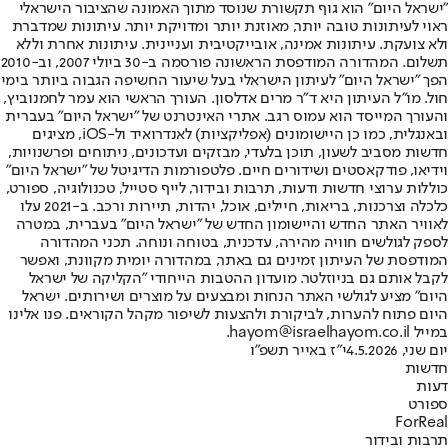
"ישראל היום" הוא גוף תקשורת שנוסד מתוך האמונה שהציבור הישראלי
ראוי לעיתונות טובה יותר, מאוזנת יותר ומדויקת יותר. עיתונות שמדברת
ולא צועקת. עיתונות אמינה, אובייקטיבית ועניינית. עיתונות אחרת וללא
תשלום. המהדורה המודפסת הראשונה פורסמה ב-30 ביולי 2007, וב-2010
הפך "ישראל היום" לעיתון הישראלי בעל שיעור החשיפה הגבוה ביותר בימי
חול. מו"ל העיתון היא ד"ר מרים אדלסון. העורך הראשי הוא עמר לחמנוביץ,
והעורך המייסד הוא עמוס רגב. אתרי האינטרנט של "ישראל היום" בעברית
ובאנגלית, כמו כן היישומונים (אפליקציות) לאנדרואיד ול-iOS, מציגים
חדשות מסביב לשעון, תוכן בלעדי, מבזקים ועדכונים, ניתוחים ופרשנויות,
וידיאו, פודקאסטים ושידורים חיים. פלטפורמות הדיגיטל של "ישראל היום"
כוללות ערוצי חדשות ודעות, תרבות ובידור, לייף סטייל, טכנולוגיה, ספורט,
כלכלה וצרכנות, בריאות, חיילים, אוכל, יהדות, תיירות ורכב. ב-2021 עלו
לאוויר האתר החדש והיישומון החדש של "ישראל היום" בעברית, במטרה
לספק לגולשים חוויה מהירה, עדכנית, בטוחה ונוחה. תכני המהדורה
המודפסת של העיתון זמינים גם באתר, במהדורה יומית מקוונת, ואפשר
לקבל אותם גם בניוזלטר. מועדון ההטבות הייחודי "הקליקה של ישראל
היום" מציע לגולשי האתר הנחות ומבצעים על מוצרים ושירותים. ישראל
היום פתוח להערות, לביקורת ולהצעות לשיפור מקהל הקוראים. פנו אלינו
במייל hayom@israelhayom.co.il.
יום שני, 4.5.2026
י"ז באייר תשפ"ו
חדשות
דעות
ספורט
ForReal
תרבות ובידור