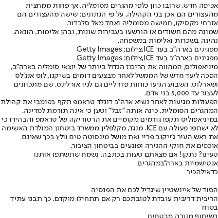
אכיפה חדש, שרובו כוון כלפי מהגרים מסומליה, אך פחות ממחצית
מהעצורים הם אכן בני הקהילה. על פי הנתונים: שישה מהעצורים הם
אזרחי מקסיקו, חמישה מסומליה ואחד מאל סלבדור.
שמונה מהם חשודים או הורשעו בעבירות שונות, ובהן אלימות, הונאה,
נהיגה בשכרות ואלימות במשפחה.
מפגינים בארה"ב בעד ICE,צילום: Getty Images
מפגינים בארה"ב בעד ICE,צילום: Getty Images
מיניאפוליס, המהווה את הריכוז הגדול ביותר של יוצאי סומליה בארה"ב,
הפכה ליעד חדש של הממשל לאחר מבצעים דומים בשיקגו, לוס אנג'לס
ושארלוט. השבוע הגיעו כוחות פדרליים גם לניו אורלינס, שם מתכוונים
לעצור עד 5,000 בני אדם.
הפעולות מגיעות לאחר נשיא ארה"ב דונלד טראמפ תקף בפומבי את קהילת
המהגרים הסומלית, כינה אותה "זבל" וטען כי אינה תורמת למדינה.
במיניאפוליס תקפו גורמים מקומיים את הרטוריקה של טראמפ והבהירו כי
לא ישתפו פעולה עם ICE. מנגד, מקלפלין ממשרד ביטחון המולדת האשימה
את ראש העיר ג'ייקוב פריי ואת מושל מינסוטה טים וולץ בכך שאינם
אוכפים את חוקי ההגירה ופוגעים בביטחון הציבור.
טעינו? נתקן! אם מצאתם טעות בכתבה, נשמח שתשתפו אותנו
אנטישמיות בארה''ב
מהגרים
כדאי
להכיר
הסוד של איינשטיין שיגדיל לכם את הפנסיה
הריבית דריבית עובדת לטובתכם רק אם תתחילו מוקדם. כך תבנו עתיד
בטוח
בשיתוף מנורה מבטחים