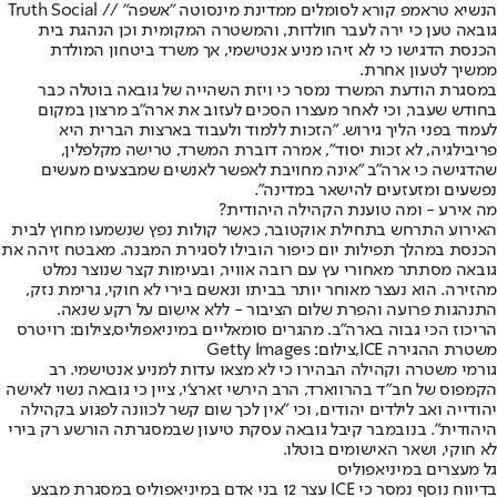
הנשיא טראמפ קורא לסומלים ממדינת מינסוטה "אשפה" // Truth Social
גובאה טען כי ירה לעבר חולדות, והמשטרה המקומית וכן הנהגת בית
הכנסת הדגישו כי לא זיהו מניע אנטישמי, אך משרד ביטחון המולדת
ממשיך לטעון אחרת.
במסגרת הודעת המשרד נמסר כי ויזת השהייה של גובאה בוטלה כבר
בחודש שעבר, וכי לאחר מעצרו הסכים לעזוב את ארה"ב מרצון במקום
לעמוד בפני הליך גירוש. "הזכות ללמוד ולעבוד בארצות הברית היא
פריבילגיה, לא זכות יסוד", אמרה דוברת המשרד, טרישה מקלפלין,
שהדגישה כי ארה"ב "אינה מחויבת לאפשר לאנשים שמבצעים מעשים
נפשעים ומזעזעים להישאר במדינה".
מה אירע - ומה טוענת הקהילה היהודית?
האירוע התרחש בתחילת אוקטובר, כאשר קולות נפץ שנשמעו מחוץ לבית
הכנסת במהלך תפילות יום כיפור הובילו לסגירת המבנה. מאבטח זיהה את
גובאה מסתתר מאחורי עץ עם רובה אוויר, ובעימות קצר שנוצר נמלט
מהזירה. הוא נעצר מאוחר יותר בביתו ונאשם בירי לא חוקי, גרימת נזק,
התנהגות פרועה והפרת שלום הציבור - ללא אישום על רקע שנאה.
הריכוז הכי גבוה בארה"ב. מהגרים סומאליים במיניאפוליס,צילום: רויטרס
משטרת ההגירה ICE,צילום: Getty Images
גורמי משטרה וקהילה הבהירו כי לא מצאו עדות למניע אנטישמי. רב
הקמפוס של חב"ד בהרווארד, הרב הירשי זארצ’י, ציין כי גובאה נשוי לאישה
יהודייה ואב לילדים יהודים, וכי "אין לכך שום קשר לכוונה לפגוע בקהילה
היהודית". בנובמבר קיבל גובאה עסקת טיעון שבמסגרתה הורשע רק בירי
לא חוקי, ושאר האישומים בוטלו.
גל מעצרים במיניאפוליס
בדיווח נוסף נמסר כי ICE עצר 12 בני אדם במיניאפוליס במסגרת מבצע