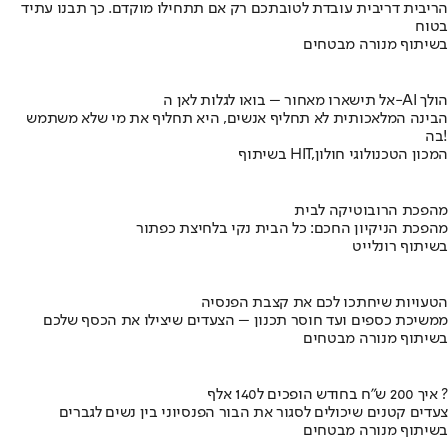
הריבית דריבית עובדת לטובתכם רק אם תתחילו מוקדם. כך תבנו עתיד
בטוח
בשיתוף מנורה מבטחים
אל תישארו מאחור – בואו לגלות לאן ה-AI הולך
הבינה המלאכותית לא תחליף אנשים, היא תחליף את מי שלא משתמש
בה!
בשיתוף HIT,המכון הטכנולוגי חולון
מהפכת הרובוטיקה לבית
מהפכת הניקיון החכם: כל הבית נקי בלחיצת כפתור
בשיתוף רונלייט
הטעויות שיחתכו לכם את קצבת הפנסיה
ממשיכת כספים ועד חוסר תכנון – הצעדים שיצילו את הכסף שלכם
בשיתוף מנורה מבטחים
איך 200 ש"ח בחודש הופכים ל140 אלף ?
צעדים קטנים שיכולים לסגור את הבור הפנסיוני בין נשים לגברים
בשיתוף מנורה מבטחים