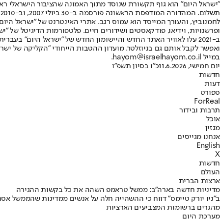
"ישראל היום" הוא גוף תקשורת שנוסד מתוך האמונה שהציבור הישראלי ראוי 
ת
ופרשנויות, וידיאו, פודקאסטים ושידורים חיים. פלטפורמות הדיגיטל של "ישרא
ב-2021 עלו לאוויר האתר החדש והיישומון החדש של "ישראל היום" בע
ואפשר לקבל אותם גם בניוזלטר. מועדון ההטבות הייחודי "הקליקה של ישרא
במייל hayom@israelhayom.co.il.
יום חמישי, 11.6.2026
כ"ו בסיון תשפ"ו
חדשות
דעות
ספורט
ForReal
תרבות ובידור
אוכל
מגזין
אנחנו מגייסים
English
X
חדשות
העולם
ארצות הברית
מדיניות חדשה בארה"ב: ממשל טראמפ השהה את כל בקשות ההגירה
מהגרים ברשומות המצביעים הארציות
מערכת היום