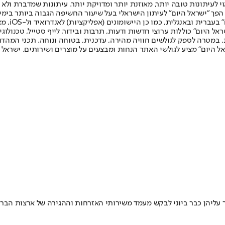
לעיתונות טובה יותר, מאוזנת יותר ומדויקת יותר. עיתונות שמדברת ולא צ
שלום. המהדורה המודפסת הראשונה פורסמה ב-30 ביולי 2007, וב-2010 הפך "ישראל היום" לעיתון הישראלי בעל שי
לחמנוביץ,
ל היום" כוללות ערוצי חדשות ודעות, תרבות ובידור, לייף סטייל, טכנולוגיה
ברית, במטרה לספק לגולשים חוויה מהירה, עדכנית, בטוחה ונוחה. תכני המה
ל היום" מציע לגולשי האתר הנחות ומבצעים על מוצרים ושירותים. ישראל 