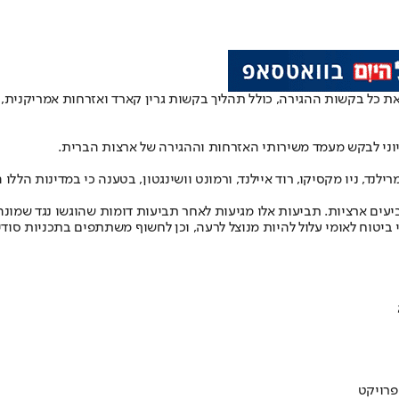
ה, כולל תהליך בקשות גרין קארד ואזרחות אמריקנית, שהוגשו על ידי מהגרים מ-19 מדינות,
וני לבקש מעמד משירותי האזרחות וההגירה של ארצות הברית.
נד, ניו מקסיקו, רוד איילנד, ורמונט וושינגטון, בטענה כי במדינות הללו 
עים ארציות. תביעות אלו מגיעות לאחר תביעות דומות שהוגשו נגד שמונה
י ביטוח לאומי עלול להיות מנוצל לרעה, וכן לחשוף משתתפים בתכניות סו