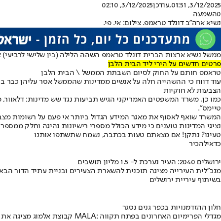
3/12/2025, 01:51
,עודכן
3/12/2025, 02:10
0
השמעה
נשיא ארה"ב דונלד טראמפ. צילום: אי. פי.
ממשל נשיא ארצות הברית דונלד טראמפ השהה הלילה (בין שלישי לרביעי) את כל בקשות ההגיר
פרטים חדשים על הירי ליד הבית הלבן
טראמפ חותם על החוק לסיום השבתת הממשל \ הבית הלבן
עוד דווח כי ההשהייה חלה על אנשים ממדינות שהממשל אסר עליהן כבר בי
הצבעות לא חוקיות
כמו כן, משרד המשפטים האמריקני הגיש תביעות נגד שש מדינות: דלאוור, מריל
טיימס".
המשרד שואף לאסוף את מאגר המידע הגדול ביותר אי פעם על רשומות מצבי
נציגי המדינות טוענים כי מידע הכולל מספרי רישיונות נהיגה וחלק ממספר
טעינו? נתקן! אם מצאתם טעות בכתבה, נשמח שתשתפו אותנו
כדאי
להכיר
ירושלים 2040: העיר נערכת ל- 1.5 מליון תושבים
מנכ"לית העירייה מציגה תוכנית להשארת הצעירים ובניית עתיד הדור הבא
בשיתוף עיריית ירושלים
חלון ההזדמנויות בכפר גנים נסגר
קבוצת אלמוג מציגה את פרויקט MALA: מגדלי הפרימיום האחרונים בפתח תקווה