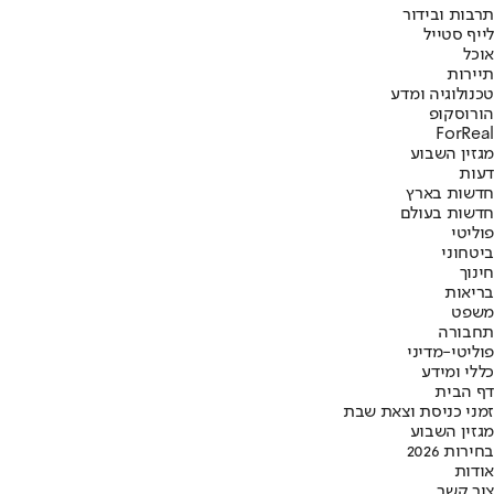
תרבות ובידור
לייף סטייל
אוכל
תיירות
טכנולוגיה ומדע
הורוסקופ
ForReal
מגזין השבוע
דעות
חדשות בארץ
חדשות בעולם
פוליטי
ביטחוני
חינוך
בריאות
משפט
תחבורה
פוליטי-מדיני
כללי ומידע
דף הבית
זמני כניסת וצאת שבת
מגזין השבוע
בחירות 2026
אודות
צור קשר