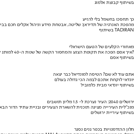
בשיתוף קבוצת אלמוג
כך תחסכו בחשמל בלי להזיע
מהפכת האנרגיה של תדיראן: שליטה, אבטחת מידע וניהול אקלים חכם בבי
בשיתוף TADIRAN
מאחורי הקלעים של הטעם הישראלי
איך אסם הפכה את תקופת הצנע והמחסור הקשה של שנות ה-40 למותג לאומי?
בשיתוף אסם
אתם עוד לא שם? הטיסה למונדיאל כבר יצאה
יונדאי לוקחת אתכם לבמה הכי גדולה בעולם
בשיתוף יונדאי מבית כלמוביל
ירושלים 2040: העיר נערכת ל- 1.5 מליון תושבים
מנכ"לית העירייה מציגה תוכנית להשארת הצעירים ובניית עתיד הדור הבא
בשיתוף עיריית ירושלים
חלון ההזדמנויות בכפר גנים נסגר