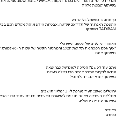
קבוצת אלמוג מציגה את פרויקט MALA: מגדלי הפרימיום האחרונים בפתח תקווה
בשיתוף קבוצת אלמוג
כך תחסכו בחשמל בלי להזיע
מהפכת האנרגיה של תדיראן: שליטה, אבטחת מידע וניהול אקלים חכם בבי
בשיתוף TADIRAN
מאחורי הקלעים של הטעם הישראלי
איך אסם הפכה את תקופת הצנע והמחסור הקשה של שנות ה-40 למותג לאומי?
בשיתוף אסם
אתם עוד לא שם? הטיסה למונדיאל כבר יצאה
יונדאי לוקחת אתכם לבמה הכי גדולה בעולם
בשיתוף יונדאי מבית כלמוביל
ירושלים 2040: העיר נערכת ל- 1.5 מליון תושבים
מנכ"לית העירייה מציגה תוכנית להשארת הצעירים ובניית עתיד הדור הבא
בשיתוף עיריית ירושלים
מדורים
ספורט