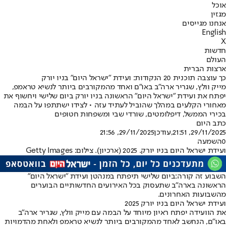
אוכל
מגזין
אנחנו מגייסים
English
X
חדשות
העולם
ארצות הברית
כך עוצבה תוכנית 20 הנקודות: ועידת "ישראל היום" בניו יורק
מייק וולץ, שגריר ארה"ב באו"ם ואחד מהמקורבים ביותר לנשיא טראמפ,
יפתח את ועידת "ישראל היום" הראשונה בניו יורק ביום שלישי ויחשוף את
מאחורי הקלעים במהלך שהוביל לעתיד עזה • לצידו ישתתפו על הבמה
בכירי הממשל, דיפלומטים, שורדי שבי ומשפחות חטופים
כתב היום
29/11/2025, 21:51
,עודכן
29/11/2025, 21:56
0
השמעה
ועידת ישראל היום בניו יורק. 2025 (ארכיון). צילום: Getty Images
השבוע זה קורה:
ביום שלישי תיפתח במנהטן ועידת "ישראל היום"
הראשונה בארה"ב שתעסוק בכל האירועים החדשותיים הבוערים
מהשבועות האחרונים.
ועידת ישראל היום בניו יורק 2025
את הוועידה יפתח ראיון מיוחד על הבמה עם מייק וולץ, שגריר ארה"ב
באו"ם, הנחשב לאחד מהמקורבים ביותר לנשיא טראמפ ולאחת מהדמויות