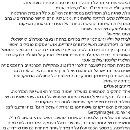
המשפיעות ביותר על התהליך המדיני סביב עתיד רצועת עזה.
מייק וולץ, שגריר ארה"ב באו"ם,צילום: אי.פי
וולץ, שהיה בלב המהלכים במסדרונות האו"ם, כולל העברת ההחלטה
הסוללת נתיב למדינה פלשתינית, מגיע לניו יורק היישר מהחדרים שבהם
מתנהלות השיחות הרגישות ביותר על הסדרי הביטחון, השיקום
והפוליטיקה של היום שאחרי.
נציגי הממשל
לצידו של וולץ יגיעו לניו יורק בכירים בהווה ובעבר מארה"ב ומישראל:
שרים, דיפלומטים, ראשי ארגונים יהודיים, אנשי עסקים מובילים ואנשי
ביטחון. בין הדוברים הבולטים צפויים להשתתף גם שגרירים, נציגי הממשל
האמריקני, בכירי הקהילה היהודית ומובילי דעת קהל מעולם התקשורת.
הילארי קלינטון,צילום: אי.פי
מזכירת המדינה לשעבר הילארי קלינטון, מהקולות המרכזיים התומכים זה
שנים במדינת ישראל, תגיע גם היא לראיון מיוחד בוועידה. לצידה גם
הסנאטור ג'ון פיטרמן, ממבקריה הבולטים של המפלגה הדמוקרטית
ביחסה לישראל.
דיונים ופאנלים
אחד החלקים המרגשים בוועידה יעסוק במחיר האנושי של המלחמה.
בתחילה יתקיים פאנל מרגש במיוחד שיפגיש על הבמה שתי משפחות של
חיילים בודדים מאמריקה שנחטפו לעזה ב־7 באוקטובר.
הבכירים האמריקנים שישתתפו בוועידת "ישראל היום" בניו יורק,צילום:
אי.אף.פי, GettyImages
משפחתו של עידן אלכסנדר, ששוחרר מהשבי ומאז התגייס שוב לצה"ל,
ומשפחתו של עומר נאוטרה, שהושב כחלל בעסקה האחרונה לפני סיום
המלחמה. בהמשך הכנס יעלו על הבמה לשיחה מיוחדת גם שני שורדי שבי