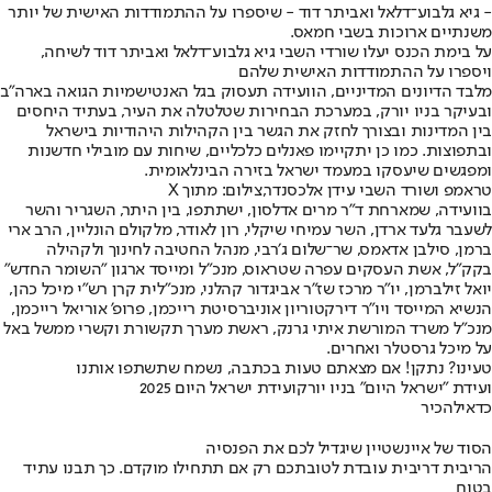
- גיא גלבוע־דלאל ואביתר דוד - שיספרו על ההתמודדות האישית של יותר
משנתיים ארוכות בשבי חמאס.
על בימת הכנס יעלו שורדי השבי גיא גלבוע־דלאל ואביתר דוד לשיחה,
ויספרו על ההתמודדות האישית שלהם
מלבד הדיונים המדיניים, הוועידה תעסוק בגל האנטישמיות הגואה בארה"ב
ובעיקר בניו יורק, במערכת הבחירות שטלטלה את העיר, בעתיד היחסים
בין המדינות ובצורך לחזק את הגשר בין הקהילות היהודיות בישראל
ובתפוצות. כמו כן יתקיימו פאנלים כלכליים, שיחות עם מובילי חדשנות
ומפגשים שיעסקו במעמד ישראל בזירה הבינלאומית.
טראמפ ושורד השבי עידן אלכסנדר,צילום: מתוך X
בוועידה, שמארחת ד"ר מרים אדלסון, ישתתפו, בין היתר, השגריר והשר
לשעבר גלעד ארדן, השר עמיחי שיקלי, רון לאודר, מלקולם הונליין, הרב ארי
ברמן, סילבן אדאמס, שר־שלום ג׳רבי, מנהל החטיבה לחינוך ולקהילה
בקק"ל, אשת העסקים עפרה שטראוס, מנכ"ל ומייסד ארגון "השומר החדש"
יואל זילברמן, יו"ר מרכז שז"ר אביגדור קהלני, מנכ"לית קרן רש"י מיכל כהן,
הנשיא המייסד ויו"ר דירקטוריון אוניברסיטת רייכמן, פרופ' אוריאל רייכמן,
מנכ"ל משרד המורשת איתי גרנק, ראשת מערך תקשורת וקשרי ממשל באל
על מיכל גרסטלר ואחרים.
טעינו? נתקן! אם מצאתם טעות בכתבה, נשמח שתשתפו אותנו
ועידת "ישראל היום" בניו יורק
ועידת ישראל היום 2025
כדאי
להכיר
הסוד של איינשטיין שיגדיל לכם את הפנסיה
הריבית דריבית עובדת לטובתכם רק אם תתחילו מוקדם. כך תבנו עתיד
בטוח