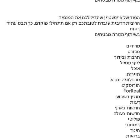
בשיתוף מנורה מבטחים
הסוד של איינשטיין שיגדיל לכם את הפנסיה
הריבית דריבית עובדת לטובתכם רק אם תתחילו מוקדם. כך תבנו עתיד
בטוח
בשיתוף מנורה מבטחים
מדורים
ספורט
תרבות ובידור
לייף סטייל
אוכל
תיירות
טכנולוגיה ומדע
הורוסקופ
ForReal
מגזין השבוע
דעות
חדשות בארץ
חדשות בעולם
פוליטי
ביטחוני
חינוך
בריאות