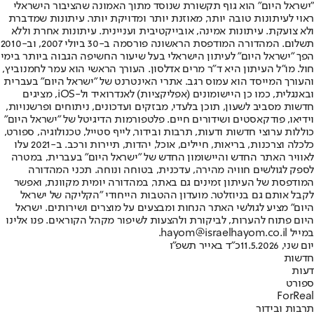
"ישראל היום" הוא גוף תקשורת שנוסד מתוך האמונה שהציבור הישראלי
ראוי לעיתונות טובה יותר, מאוזנת יותר ומדויקת יותר. עיתונות שמדברת
ולא צועקת. עיתונות אמינה, אובייקטיבית ועניינית. עיתונות אחרת וללא
תשלום. המהדורה המודפסת הראשונה פורסמה ב-30 ביולי 2007, וב-2010
הפך "ישראל היום" לעיתון הישראלי בעל שיעור החשיפה הגבוה ביותר בימי
חול. מו"ל העיתון היא ד"ר מרים אדלסון. העורך הראשי הוא עמר לחמנוביץ,
והעורך המייסד הוא עמוס רגב. אתרי האינטרנט של "ישראל היום" בעברית
ובאנגלית, כמו כן היישומונים (אפליקציות) לאנדרואיד ול-iOS, מציגים
חדשות מסביב לשעון, תוכן בלעדי, מבזקים ועדכונים, ניתוחים ופרשנויות,
וידיאו, פודקאסטים ושידורים חיים. פלטפורמות הדיגיטל של "ישראל היום"
כוללות ערוצי חדשות ודעות, תרבות ובידור, לייף סטייל, טכנולוגיה, ספורט,
כלכלה וצרכנות, בריאות, חיילים, אוכל, יהדות, תיירות ורכב. ב-2021 עלו
לאוויר האתר החדש והיישומון החדש של "ישראל היום" בעברית, במטרה
לספק לגולשים חוויה מהירה, עדכנית, בטוחה ונוחה. תכני המהדורה
המודפסת של העיתון זמינים גם באתר, במהדורה יומית מקוונת, ואפשר
לקבל אותם גם בניוזלטר. מועדון ההטבות הייחודי "הקליקה של ישראל
היום" מציע לגולשי האתר הנחות ומבצעים על מוצרים ושירותים. ישראל
היום פתוח להערות, לביקורת ולהצעות לשיפור מקהל הקוראים. פנו אלינו
במייל hayom@israelhayom.co.il.
יום שני, 11.5.2026
כ"ד באייר תשפ"ו
חדשות
דעות
ספורט
ForReal
תרבות ובידור