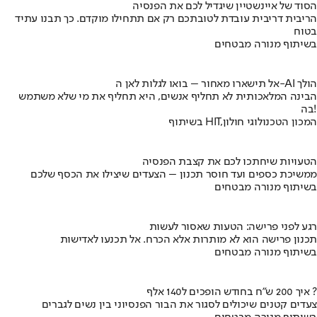
הסוד של איינשטיין שיגדיל לכם את הפנסיה
הריבית דריבית עובדת לטובתכם רק אם תתחילו מוקדם. כך תבנו עתיד
בטוח
בשיתוף מנורה מבטחים
אל תישארו מאחור – בואו לגלות לאן ה-AI הולך
הבינה המלאכותית לא תחליף אנשים, היא תחליף את מי שלא משתמש
בה!
בשיתוף HIT,המכון הטכנולוגי חולון
הטעויות שיחתכו לכם את קצבת הפנסיה
ממשיכת כספים ועד חוסר תכנון – הצעדים שיצילו את הכסף שלכם
בשיתוף מנורה מבטחים
רגע לפני פרישה: הטעות שאסור לעשות
תכנון פרישה הוא לא מותרות אלא הכרח. אל תכנעו לאדישות
בשיתוף מנורה מבטחים
איך 200 ש"ח בחודש הופכים ל140 אלף ?
צעדים קטנים שיכולים לסגור את הבור הפנסיוני בין נשים לגברים