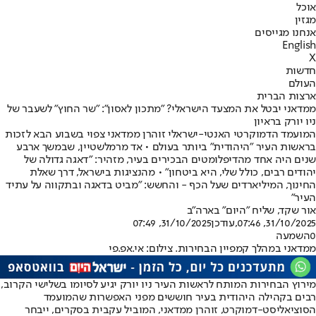
אוכל
מגזין
אנחנו מגייסים
English
X
חדשות
העולם
ארצות הברית
ממדאני יבטל את המצעד הישראלי? "מתכון לאסון": "שר החוץ" לשעבר של
ניו יורק בראיון
המועמד הדמוקרטי האנטי-ישראלי זוהרן ממדאני צפוי בשבוע הבא לזכות
בראשות העיר "היהודית" ביותר בעולם • אד מרמלשטיין, שבמשך ארבע
שנים היה אחד מהדיפלומטים הבכירים בעיר, מזהיר: "דאגה גדולה של
יהודים רבים, כולל שלי, היא ביטחון" • מהנציגות בישראל, דרך שאלת
החינוך, המיליארדים שעל הכף - והחשש: "מביט בדאגה ובתקווה על עתיד
העיר"
אור שקד, שליח "היום" בארה"ב
31/10/2025, 07:46
,עודכן
31/10/2025, 07:49
0
השמעה
ממדאני במהלך קמפיין הבחירות. צילום: אי.אפ.פי
מירוץ הבחירות המותח לראשות העיר ניו יורק יגיע לסיומו בשלישי הקרוב,
רבים בקהילה היהודית בעיר חוששים מפני האפשרות שהמועמד
הסוציאליסט-דמוקרט, זוהרן ממדאני, המוביל עקבית בסקרים, ייבחר