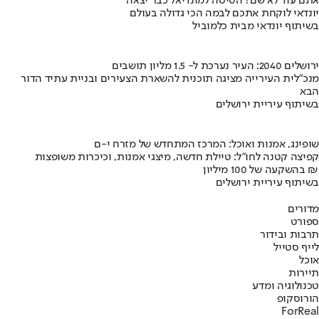
אתם עוד לא שם? הטיסה למונדיאל כבר יצאה
יונדאי לוקחת אתכם לבמה הכי גדולה בעולם
בשיתוף יונדאי מבית כלמוביל
ירושלים 2040: העיר נערכת ל- 1.5 מליון תושבים
מנכ"לית העירייה מציגה תוכנית להשארת הצעירים ובניית עתיד הדור
הבא
בשיתוף עיריית ירושלים
שופינג, אמנות ואוכל: המרכז המתחדש של מזרח י-ם
קפיצה קטנה לחו"ל: טיילת חדשה, מיצגי אמנות, וכיכרות משופצות
בהשקעה של 100 מיליון ₪
בשיתוף עיריית ירושלים
מדורים
ספורט
תרבות ובידור
לייף סטייל
אוכל
תיירות
טכנולוגיה ומדע
הורוסקופ
ForReal