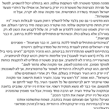
ממנה מפקד משטרה לפי השקפת עולמו, הוא בהחלט יכול להשפיע, למשל
על סגירת הנציגות של משטרת ניו יורק בישראל, או אפילו על היתרי מצעד
ישראל השנתי בשדרה החמישית. אני מקווה שזה לא יקרה, אבל זו
אפשרות".
הוא מדגיש כי גם טון בלבד עלול להשליך רחוק מעבר לגבולות העיר. "ניו
יורק תחת מיקרוסקופ עולמי. מה שקורה כאן נצפה מיד ברחבי העולם. אם
ניו יורק תאמץ טון דומה ללונדון או לפריז, זה עלול לקבוע את הטון לא רק
בארה"ב אלא בעולם כולו. וכשיהודים מתחילים לפחד ללכת ברחוב, זו כבר
מציאות."
"כשיהודים מתחילים לפחד ללכת ברחוב, זו כבר מציאות" - מפגינים
פרו-ישראלים מחוץ לעצרת בחירות של ממדני,צילום: רויטרס
בהתייחס לחשש מהתדרדרות בביטחון, הוא מזכיר תקדים: "ראינו בימי ביל
דה בלזיו (ראש העיר לשעבר) איך אלימות וריסוק רכוש קיבלו לגיטימציה,
כשהעירייה בחרה לא להתערב. אם נציב משטרה מחליט לא להקצות כוחות
למוקד מסוכן, זהו מתכון לאסון. אני מקווה שלא נחזור לשם."
לסיום, הוא קורא לקהילה היהודית לשמור על פרופורציות, אך לא לשאננות:
"ניו יורק היא העיר העמידה בעולם, אולי רק אחרי השותפים שלנו
בישראל", הוא אומר. "כל ראש עיר עובר, והעיר הזאת תישאר. אני מקווה
שמי שייבחר ידאג לביטחונם של כל תושבי העיר, בלי קשר לדתם או
למוצאם. אני כבר לא נושא תפקיד רשמי. אני אזרח ניו יורקי, שמביט בדאגה
ובתקווה על עתיד העיר. יש הרבה פחד באוויר, אבל אני מאמין שהמנהיג
הבא של ניו יורק יעשה את הדבר הנכון."
טעינו? נתקן! אם מצאתם טעות בכתבה, נשמח שתשתפו אותנו
ארה"ב
הבחירות בניו יורק
הקהילה היהודית בארה''ב
זוהרן ממדאני
כדאי
להכיר