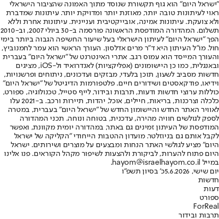
"ישראל היום" הוא גוף תקשורת שנוסד מתוך האמונה שהציבור הישראלי
ראוי לעיתונות טובה יותר, מאוזנת יותר ומדויקת יותר. עיתונות שמדברת
ולא צועקת. עיתונות אמינה, אובייקטיבית ועניינית. עיתונות אחרת וללא
תשלום. המהדורה המודפסת הראשונה פורסמה ב-30 ביולי 2007, וב-2010
הפך "ישראל היום" לעיתון הישראלי בעל שיעור החשיפה הגבוה ביותר בימי
חול. מו"ל העיתון היא ד"ר מרים אדלסון. העורך הראשי הוא עמר לחמנוביץ,
והעורך המייסד הוא עמוס רגב. אתרי האינטרנט של "ישראל היום" בעברית
ובאנגלית, כמו כן היישומונים (אפליקציות) לאנדרואיד ול-iOS, מציגים
חדשות מסביב לשעון, תוכן בלעדי, מבזקים ועדכונים, ניתוחים ופרשנויות,
וידיאו, פודקאסטים ושידורים חיים. פלטפורמות הדיגיטל של "ישראל היום"
כוללות ערוצי חדשות ודעות, תרבות ובידור, לייף סטייל, טכנולוגיה, ספורט,
כלכלה וצרכנות, בריאות, חיילים, אוכל, יהדות, תיירות ורכב. ב-2021 עלו
לאוויר האתר החדש והיישומון החדש של "ישראל היום" בעברית, במטרה
לספק לגולשים חוויה מהירה, עדכנית, בטוחה ונוחה. תכני המהדורה
המודפסת של העיתון זמינים גם באתר, במהדורה יומית מקוונת, ואפשר
לקבל אותם גם בניוזלטר. מועדון ההטבות הייחודי "הקליקה של ישראל
היום" מציע לגולשי האתר הנחות ומבצעים על מוצרים ושירותים. ישראל
היום פתוח להערות, לביקורת ולהצעות לשיפור מקהל הקוראים. פנו אלינו
במייל hayom@israelhayom.co.il.
יום שישי, 5.6.2026
כ' בסיון תשפ"ו
חדשות
דעות
ספורט
ForReal
תרבות ובידור