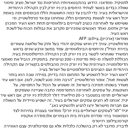
לתפקיד. ממדאני, הידוע בהתבטאויותיו החריפות נגד ישראל, מציב סימני
שאלה כבדים באשר לעתיד היחסים בין ניו יורק לבין הקהילה היהודית
והישראלית בעיר. כדי להבין עד כמה החששות הללו מבוססים ומה באמת
יכול ראש עיר לעשות בתחומים הללו, שוחחנו עם אד מרמלשטיין, מי
ששימש עד לאחרונה כנציב לעניינים בינלאומיים תחת ראש העיר המכהן
אריק אדמס, ואחד האנשים שמכירים מקרוב את גבולות הכוח של לשכת
ראש העיר.
ממדאני (ארכיון).,צילום: AFP
מרמלשטיין, עורך דין ואיש עסקים יהודי בעל ותק של שלושה עשורים
בזירת הנדל"ן והיחסים הבינלאומיים, עמד במשך ארבע שנים בראש
המשרד שאחראי לקשר בין ניו יורק לבין הקהילה הדיפלומטית בעיר,
הכוללת למעלה מ-190 מדינות ו-200 נציגויות. בתפקידו, הוביל את מאמצי
הדיפלומטיה העירונית של ניו יורק והיה מהבולטים בקשריה עם הקהילה
היהודית ועם הנציגים הדיפלומטיים של ישראל בעיר.
"ראש העיר יכול להשפיע על התחום הזה בדיוק במידה שבה הוא בוחר
לעשות זאת", אומר מרמלשטיין. "הרבה מזה נוגע לשפה, לטון. אם ראש עיר
משדר בשפתו תמיכה בישראל, זה משפיע על הכול: על התפיסה, על
השקעות, על עסקים. לאחרונה התפרסמה כתבה שציינה שעסקים
ישראליים תרמו במצטבר כ-20 מיליארד דולר לכלכלת ניו יורק. אם ראש עיר
יגיד, 'אנחנו לא רוצים עסקים ישראלים בעיר', זה ישפיע מיידית על השאלה
אם חברות מישראל ירצו להגיע ולהשקיע כאן."
יגיד "לא" לעסקים ישראליים בניו יורק? ממדאני בעצרת בחירות לצד
הסנאטור ברני סנדרס וחברת בית הנבחרים אלכסנדרה אוקסיו
קורטז,צילום: רויטרס
לדבריו, מדובר לא רק בהשלכה כלכלית אלא גם פסיכולוגית: עצם האווירה