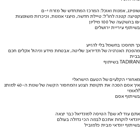
שופינג, אמנות ואוכל: המרכז המתחדש של מזרח י-ם
קפיצה קטנה לחו"ל: טיילת חדשה, מיצגי אמנות, וכיכרות משופצות
בהשקעה של 100 מיליון ₪
בשיתוף עיריית ירושלים
כך תחסכו בחשמל בלי להזיע
מהפכת האנרגיה של תדיראן: שליטה, אבטחת מידע וניהול אקלים חכם
בבית
בשיתוף TADIRAN
מאחורי הקלעים של הטעם הישראלי
איך אסם הפכה את תקופת הצנע והמחסור הקשה של שנות ה-40 למותג
לאומי?
בשיתוף אסם
אתם עוד לא שם? הטיסה למונדיאל כבר יצאה
יונדאי לוקחת אתכם לבמה הכי גדולה בעולם
בשיתוף יונדאי מבית כלמוביל