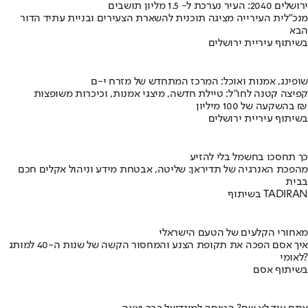
ירושלים 2040: העיר נערכת ל- 1.5 מליון תושבים
מנכ"לית העירייה מציגה תוכנית להשארת הצעירים ובניית עתיד הדור
הבא
בשיתוף עיריית ירושלים
שופינג, אמנות ואוכל: המרכז המתחדש של מזרח י-ם
קפיצה קטנה לחו"ל: טיילת חדשה, מיצגי אמנות, וכיכרות משופצות
בהשקעה של 100 מיליון ₪
בשיתוף עיריית ירושלים
כך תחסכו בחשמל בלי להזיע
מהפכת האנרגיה של תדיראן: שליטה, אבטחת מידע וניהול אקלים חכם
בבית
בשיתוף TADIRAN
מאחורי הקלעים של הטעם הישראלי
איך אסם הפכה את תקופת הצנע והמחסור הקשה של שנות ה-40 למותג
לאומי?
בשיתוף אסם