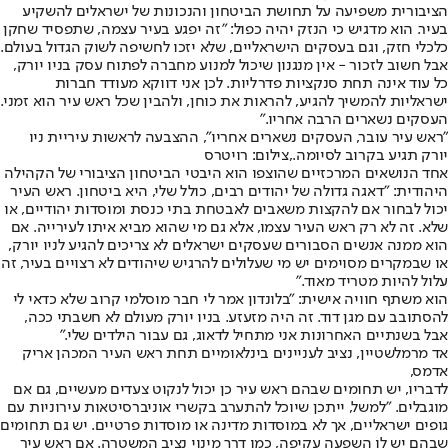
הציבורית משפיעה על תחושת הביטחון והנכונות של ישראלים להשקיע
בעיר. הוא מדגיש כי הנזק יהיה כפול: "זה יפגע בעיר עצמה, שתפסיד שחקן
כלכלי חזק, וגם בעסקים הישראליים, שלא יזכו לחשיפה לשוק הגדול בעולם.
אבל חשוב לזכור - אין מנגנון שיכול למנוע מחברה לפתוח עסק בניו יורק,
כל עוד אינה תחת סנקציות פדרליות. לכן אני דווקא מעודד חברות
ישראליות להמשיך להגיע, להראות את כוחן, ולהבין שכל ראש עיר הוא זמני.
העסקים נשארים הרבה אחריו."
"ראש עיר עובר, העסקים נשארים אחריו", ההצבעה לראשות עיריית ניו
יורק תגיע בקרוב לסיומה.,צילום: רויטרס
אחד הנושאים המרכזיים שהוצפו הוא היבטי הביטחון הציבורי של הקהילה
היהודית: "דאגה גדולה של יהודים רבים, כולל שלי, היא ביטחון. ראש העיר
יכול לבחור אם להקצות משאבים לאבטחת בתי כנסת ומוסדות יהודיים, או
שלא. זה לא רק ראש העיר עצמו, אלא גם מי שהוא מביא איתו לעירייה. אם
הוא ממנה אנשים הסבורים שעסקים ישראלים לא צריכים להגיע לניו יורק,
או שבמקרים מסוימים יש מי שעלולים להרגיש שיהודים לא רצויים בעיר, זה
עלול להיות מטריד מאוד."
הוא משתף חוויה אישית: "בלונדון אמר לי חבר מוסלמי קרוב שלא כדאי לי
להסתובב עם מגן דוד. זה היה מזעזע. בניו יורק מעולם לא חשבתי ככה,
אבל בשנתיים האחרונות אני מתחיל לדאוג, גם עבור הילדים שלי."
אד מרמלשטיין, נציב לעניינים בינלאומיים תחת ראש העיר המכהן אריק
אדמס,
לדבריו, יש תחומים שבהם ראש עיר כן יכול לנקוט צעדים מעשיים, גם אם
מוגבלים. "למשל, ייתכן שיוכל להתערב בקשרי אוניברסיטאות עירוניות עם
גופים ישראליים, אך לא במוסדות מדינה או מוסדות פרטיים. יש גם תחומים
שבהם יש לו השפעה עקיפה, כמו דרך מינוי נציב המשטרה. אם ראש עיר