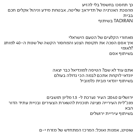
כך תחסכו בחשמל בלי להזיע
מהפכת האנרגיה של תדיראן: שליטה, אבטחת מידע וניהול אקלים חכם
בבית
בשיתוף TADIRAN
מאחורי הקלעים של הטעם הישראלי
איך אסם הפכה את תקופת הצנע והמחסור הקשה של שנות ה-40 למותג
לאומי?
בשיתוף אסם
אתם עוד לא שם? הטיסה למונדיאל כבר יצאה
יונדאי לוקחת אתכם לבמה הכי גדולה בעולם
בשיתוף יונדאי מבית כלמוביל
ירושלים 2040: העיר נערכת ל- 1.5 מליון תושבים
מנכ"לית העירייה מציגה תוכנית להשארת הצעירים ובניית עתיד הדור
הבא
בשיתוף עיריית ירושלים
שופינג, אמנות ואוכל: המרכז המתחדש של מזרח י-ם