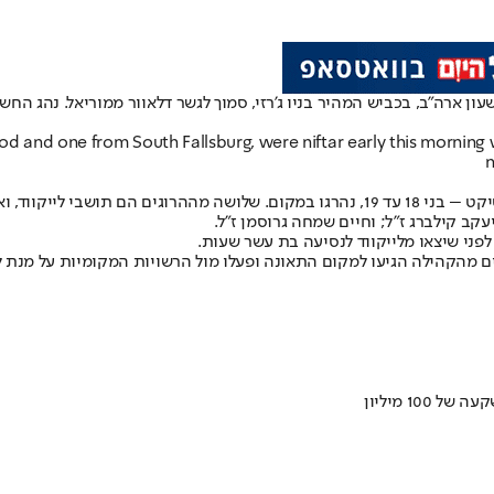
 הלילה (בין שבת לראשון) בשעה 1:00 לפנות בוקר, שעון ארה״ב, בכביש המהיר בניו ג’רזי, סמוך לגש
nd one from South Fallsburg, were niftar early this morning wh
n
זור של סאות’ פולסברג.
עקב קילברג ז”ל; וחיים שמחה גרוסמן ז”ל.
פני שיצאו מלייקווד לנסיעה בת עשר שעות.
וץ והצלה וגורמים נוספים מהקהילה הגיעו למקום התאונה ופעלו מול הרשויות המקומ