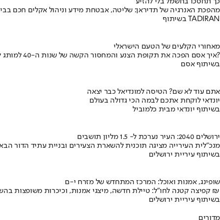
כך תחסכו בחשמל בלי להזיע
מהפכת האנרגיה של תדיראן: שליטה, אבטחת מידע וניהול אקלים חכם בבי
בשיתוף TADIRAN
מאחורי הקלעים של הטעם הישראלי
איך אסם הפכה את תקופת הצנע והמחסור הקשה של שנות ה-40 למותג לאומי?
בשיתוף אסם
אתם עוד לא שם? הטיסה למונדיאל כבר יצאה
יונדאי לוקחת אתכם לבמה הכי גדולה בעולם
בשיתוף יונדאי מבית כלמוביל
ירושלים 2040: העיר נערכת ל- 1.5 מליון תושבים
מנכ"לית העירייה מציגה תוכנית להשארת הצעירים ובניית עתיד הדור הבא
בשיתוף עיריית ירושלים
שופינג, אמנות ואוכל: המרכז המתחדש של מזרח י-ם
קפיצה קטנה לחו"ל: טיילת חדשה, מיצגי אמנות, וכיכרות משופצות בהשקעה של 100 מיליון ₪
בשיתוף עיריית ירושלים
מדורים