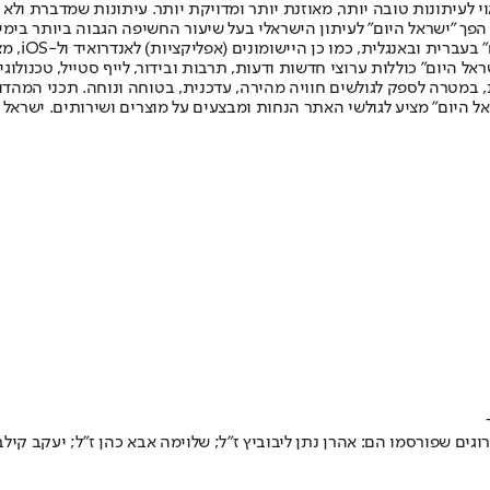
לעיתונות טובה יותר, מאוזנת יותר ומדויקת יותר. עיתונות שמדברת ולא צ
שלום. המהדורה המודפסת הראשונה פורסמה ב-30 ביולי 2007, וב-2010 הפך "ישראל היום" לעיתון הישראלי בעל שי
לחמנוביץ,
ל היום" כוללות ערוצי חדשות ודעות, תרבות ובידור, לייף סטייל, טכנולוגיה
ברית, במטרה לספק לגולשים חוויה מהירה, עדכנית, בטוחה ונוחה. תכני המה
ל היום" מציע לגולשי האתר הנחות ומבצעים על מוצרים ושירותים. ישראל 
ם שפורסמו הם: אהרן נתן ליבוביץ ז”ל; שלוימה אבא כהן ז”ל; יעקב קילבר