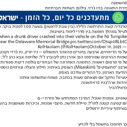
0
השמעה
זירת התאונה בניו ג'רזי. צילום: רשתות חברתיות
טרגדיה קשה התרחשה
לטיול במהלך חופשה בין סדרי לימוד בישיבות.
en a drunk driver crashed into their vehicle on the NJ Turnpike
ear the Delaware Memorial Bridge.
pic.twitter.com/D54p0BLbtC
October 19, 2025
— KolHaolam (@KolHaolam)
על פי הדיווחים, ארבעה בחורים מהאזור המשולש – ניו יורק, ניו ג’רזי וקונטיקט – בני 18 עד 19, נהרגו במקום. שלושה מההרוגים הם תושבי לייקווד, ואחד מהא
שמות ההרוגים שפורסמו הם: אהרן נתן ליבוביץ ז”ל; שלוימה אבא כהן ז”ל; י
על פי פרסום ראשוני, התמונה האחרונה של הבחורים צולמה דקות ספורות ל
ארגון “מתעסקים” (Misaskim) העוסק באיתור, חיל
הודעת הארגון, כל ההורים עודכנו באסון.
טעינו? נתקן! אם מצאתם טעות בכתבה, נשמח שתשתפו אותנו
יהדות ארה''ב
ניו ג'רזי
תאונה
כדאי
להכיר
שופינג, אמנות ואוכל: המרכז המתחדש של מזרח י-ם
קפיצה קטנה לחו"ל: טיילת חדשה, מיצגי אמנות, וכיכרות משופצות בהשקעה של 100 מיליון ₪
בשיתוף עיריית ירושלים
כך תחסכו בחשמל בלי להזיע