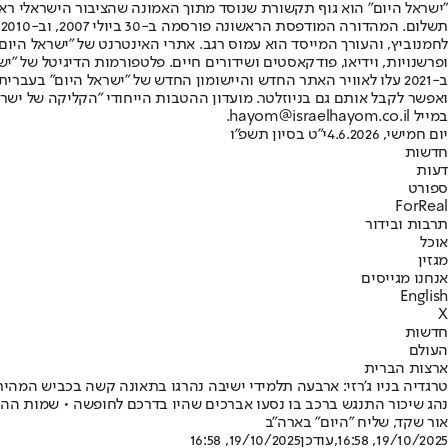
"ישראל היום" הוא גוף תקשורת שנוסד מתוך האמונה שהציבור הישראלי ראוי 
ת
ופרשנויות, וידיאו, פודקאסטים ושידורים חיים. פלטפורמות הדיגיטל של "ישרא
ב-2021 עלו לאוויר האתר החדש והיישומון החדש של "ישראל היום" בע
ואפשר לקבל אותם גם בניוזלטר. מועדון ההטבות הייחודי "הקליקה של ישרא
במייל hayom@israelhayom.co.il.
יום חמישי, 4.6.2026
י"ט בסיון תשפ"ו
חדשות
דעות
ספורט
ForReal
תרבות ובידור
אוכל
מגזין
אנחנו מגייסים
English
X
חדשות
העולם
ארצות הברית
טרגדיה בניו ג’רזי: ארבעה תלמידי ישיבה נהרגו בתאונה קשה בכביש המהיר
נהג שיכור התנגש ברכב בו נסעו אברכים שהיו בדרכם לחופשה • שמות ההרוגי
אור שקד, שליח "היום" בארה"ב
19/10/2025, 16:58
,עודכן
19/10/2025, 16:58