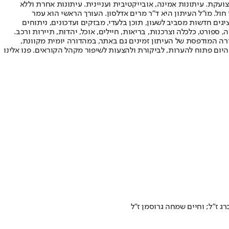
ועקת. עיתונות אמינה, אובייקטיבית ועניינית. עיתונות אחרת וללא
עור החשיפה הגבוה ביותר בימי חול. מו"ל העיתון היא ד"ר מרים אדלסון. העורך הראשי הוא עמר
 והעורך המייסד הוא עמוס רגב. אתרי האינטרנט של "ישראל היום" בעברית ובאנגלית, כמו כן היישומונים (אפליקציות) לאנדרואיד ול-iOS, מציגים חדשות מסביב לשעון, תוכן בלעדי, מבזקים ועדכונים, ניתוחים
, ספורט, כלכלה וצרכנות, בריאות, חיילים, אוכל, יהדות, תיירות ורכב.
דורה המודפסת של העיתון זמינים גם באתר, במהדורה יומית מקוונת,
היום פתוח להערות, לביקורת ולהצעות לשיפור מקהל הקוראים. פנו אלינו
ג ז”ל; וחיים שמחה גרוסמן ז”ל