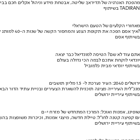
מהפכת האנרגיה של תדיראן: שליטה, אבטחת מידע וניהול אקלים חכם בבי
בשיתוף TADIRAN
מאחורי הקלעים של הטעם הישראלי
איך אסם הפכה את תקופת הצנע והמחסור הקשה של שנות ה-40 למותג לאומי?
בשיתוף אסם
אתם עוד לא שם? הטיסה למונדיאל כבר יצאה
יונדאי לוקחת אתכם לבמה הכי גדולה בעולם
בשיתוף יונדאי מבית כלמוביל
ירושלים 2040: העיר נערכת ל- 1.5 מליון תושבים
מנכ"לית העירייה מציגה תוכנית להשארת הצעירים ובניית עתיד הדור הבא
בשיתוף עיריית ירושלים
שופינג, אמנות ואוכל: המרכז המתחדש של מזרח י-ם
קפיצה קטנה לחו"ל: טיילת חדשה, מיצגי אמנות, וכיכרות משופצות בהשקעה של 100 מיליון ₪
בשיתוף עיריית ירושלים