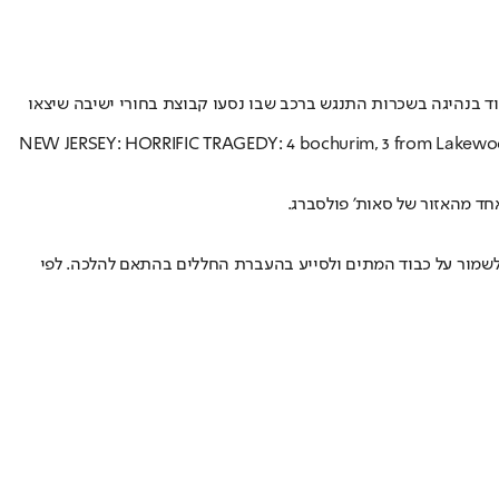
ר דלאוור ממוריאל. נהג החשוד בנהיגה בשכרות התנגש ברכב שבו נסעו קבוצת בחורי ישיבה שיצאו
NEW JERSEY: HORRIFIC TRAGEDY: 4 bochurim, 3 from Lakewood a
יות על מנת לשמור על כבוד המתים ולסייע בהעברת החללים בהתאם להלכה. לפי