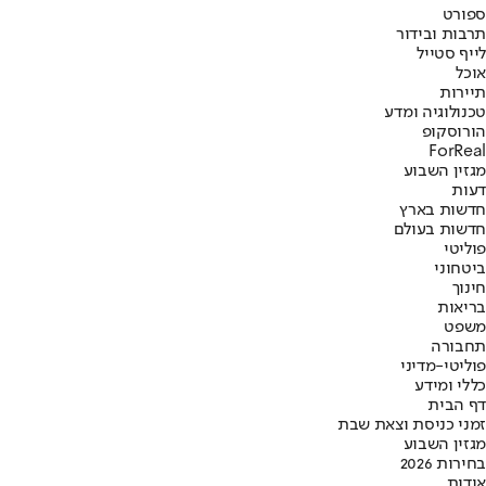
ספורט
תרבות ובידור
לייף סטייל
אוכל
תיירות
טכנולוגיה ומדע
הורוסקופ
ForReal
מגזין השבוע
דעות
חדשות בארץ
חדשות בעולם
פוליטי
ביטחוני
חינוך
בריאות
משפט
תחבורה
פוליטי-מדיני
כללי ומידע
דף הבית
זמני כניסת וצאת שבת
מגזין השבוע
בחירות 2026
אודות