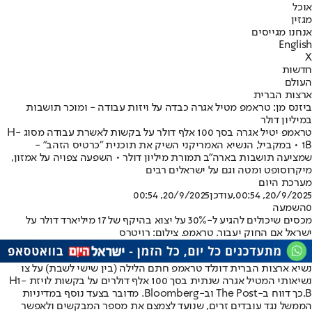
אוכל
מגזין
אנחנו מגייסים
English
X
חדשות
העולם
ארצות הברית
ביזנס מן: טראמפ מטיל אגרה כבדה על ויזות עבודה - ומוכר תושבות
במיליון דולר
טראמפ יטיל אגרה בסך 100 אלף דולר על בקשות לאשרת עבודה מסוג H-
1B • במקביל, הנשיא האמריקני השיק את תוכנית "כרטיס הזהב" -
שמציעה תושבות בארה"ב תמורת מיליון דולר • השפעה צפויה על אמזון,
מיקרוסופט ומטה וגם על ישראלים רבים
מערכת היום
20/9/2025, 00:54
,עודכן
20/9/2025, 00:54
0
השמעה
מכסים שיכולים להגיע ל-30% על יצוא בהיקף של 17 מיליארד דולר על
ישראל אם החוק יעבור. טראמפ. צילום: רויטרס
נשיא ארצות הברית דונלד טראמפ חתם הלילה (בין שישי לשבת) על צו
נשיאותי המטיל אגרה שנתית בסך 100 אלף דולרים על בקשות לויזת H1-
B.
כך דווח ב-The Post וב-Bloomberg. מדובר בצעד נוסף במדיניות
הממשל נגד עובדים זרים, שנועד לצמצם את מספר המבקשים ולאפשר