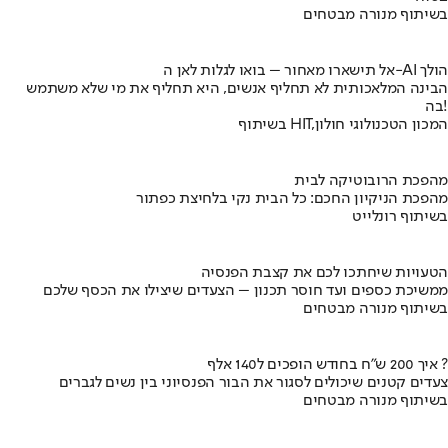
בשיתוף מנורה מבטחים
אל תישארו מאחור – בואו לגלות לאן ה-AI הולך
הבינה המלאכותית לא תחליף אנשים, היא תחליף את מי שלא משתמש
בה!
בשיתוף HIT,המכון הטכנולוגי חולון
מהפכת הרובוטיקה לבית
מהפכת הניקיון החכם: כל הבית נקי בלחיצת כפתור
בשיתוף רונלייט
הטעויות שיחתכו לכם את קצבת הפנסיה
ממשיכת כספים ועד חוסר תכנון – הצעדים שיצילו את הכסף שלכם
בשיתוף מנורה מבטחים
איך 200 ש"ח בחודש הופכים ל140 אלף ?
צעדים קטנים שיכולים לסגור את הבור הפנסיוני בין נשים לגברים
בשיתוף מנורה מבטחים