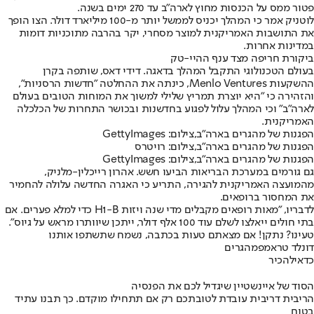
פטור ממס על הכנסות מחוץ לארה"ב עד 270 ימים בשנה.
לוטניק אמר כי המהלך יכניס לממשל יותר מ-100 מיליארד דולר. הצו הופך
את התושבות האמריקנית למוצר מסחרי, יקר בהרבה מתוכניות דומות
במדינות אחרות.
ביקורת חריפה מצד ענף ההיי-טק
בעולם הטכנולוגי התקבל המהלך בדאגה. דידי דאס, שותפה בקרן
ההשקעות Menlo Ventures, כינתה את ההחלטה "חדשות הרסניות",
והזהירה כי "היא יוצרת תמריץ שלילי למשוך את המוחות הטובים בעולם
לארה"ב" וכי המהלך עלול לפגוע בחדשנות ובכושר התחרות של הכלכלה
האמריקנית.
הפגנות של מהגרים בארה"ב,צילום: GettyImages
הפגנות של מהגרים בארה"ב,צילום: רויטרס
הפגנות של מהגרים בארה"ב,צילום: GettyImages
גם גורמים במערכת הבריאות הביעו חשש. אהרון רייכלין-מלניק,
מהמועצה האמריקנית להגירה, התריע כי האגרה החדשה עלולה להחמיר
את המחסור ברופאים.
לדבריו, "מאות רופאים מקבלים מדי שנה ויזות H1-B כדי למלא פערים. אם
בתי חולים ייאלצו לשלם עוד 100 אלף דולר, ייתכן שיוותרו מראש על גיוס".
טעינו? נתקן! אם מצאתם טעות בכתבה, נשמח שתשתפו אותנו
דונלד טראמפ
מהגרים
כדאי
להכיר
הסוד של איינשטיין שיגדיל לכם את הפנסיה
הריבית דריבית עובדת לטובתכם רק אם תתחילו מוקדם. כך תבנו עתיד
בטוח