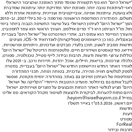
"ישראל היום" הוא גוף תקשורת שנוסד מתוך האמונה שהציבור הישראלי
ראוי לעיתונות טובה יותר, מאוזנת יותר ומדויקת יותר. עיתונות שמדברת
ולא צועקת. עיתונות אמינה, אובייקטיבית ועניינית. עיתונות אחרת וללא
תשלום. המהדורה המודפסת הראשונה פורסמה ב-30 ביולי 2007, וב-2010
הפך "ישראל היום" לעיתון הישראלי בעל שיעור החשיפה הגבוה ביותר בימי
חול. מו"ל העיתון היא ד"ר מרים אדלסון. העורך הראשי הוא עמר לחמנוביץ,
והעורך המייסד הוא עמוס רגב. אתרי האינטרנט של "ישראל היום" בעברית
ובאנגלית, כמו כן היישומונים (אפליקציות) לאנדרואיד ול-iOS, מציגים
חדשות מסביב לשעון, תוכן בלעדי, מבזקים ועדכונים, ניתוחים ופרשנויות,
וידיאו, פודקאסטים ושידורים חיים. פלטפורמות הדיגיטל של "ישראל היום"
כוללות ערוצי חדשות ודעות, תרבות ובידור, לייף סטייל, טכנולוגיה, ספורט,
כלכלה וצרכנות, בריאות, חיילים, אוכל, יהדות, תיירות ורכב. ב-2021 עלו
לאוויר האתר החדש והיישומון החדש של "ישראל היום" בעברית, במטרה
לספק לגולשים חוויה מהירה, עדכנית, בטוחה ונוחה. תכני המהדורה
המודפסת של העיתון זמינים גם באתר, במהדורה יומית מקוונת, ואפשר
לקבל אותם גם בניוזלטר. מועדון ההטבות הייחודי "הקליקה של ישראל
היום" מציע לגולשי האתר הנחות ומבצעים על מוצרים ושירותים. ישראל
היום פתוח להערות, לביקורת ולהצעות לשיפור מקהל הקוראים. פנו אלינו
במייל hayom@israelhayom.co.il.
יום ראשון, 3.5.2026
ט"ז באייר תשפ"ו
חדשות
דעות
ספורט
ForReal
תרבות ובידור