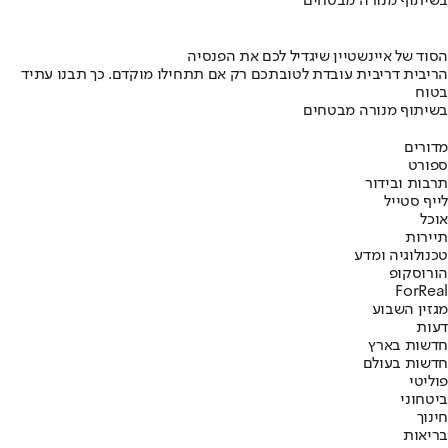
בשיתוף מנורה מבטחים
הסוד של איינשטיין שיגדיל לכם את הפנסיה
הריבית דריבית עובדת לטובתכם רק אם תתחילו מוקדם. כך תבנו עתיד
בטוח
בשיתוף מנורה מבטחים
מדורים
ספורט
תרבות ובידור
לייף סטייל
אוכל
תיירות
טכנולוגיה ומדע
הורוסקופ
ForReal
מגזין השבוע
דעות
חדשות בארץ
חדשות בעולם
פוליטי
ביטחוני
חינוך
בריאות