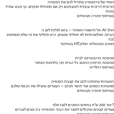
הסוד של איינשטיין שיגדיל לכם את הפנסיה
הריבית דריבית עובדת לטובתכם רק אם תתחילו מוקדם. כך תבנו עתיד
בטוח
בשיתוף מנורה מבטחים
אל תישארו מאחור – בואו לגלות לאן ה-AI הולך
הבינה המלאכותית לא תחליף אנשים, היא תחליף את מי שלא משתמש
בה!
בשיתוף HIT,המכון הטכנולוגי חולון
מהפכת הרובוטיקה לבית
מהפכת הניקיון החכם: כל הבית נקי בלחיצת כפתור
בשיתוף רונלייט
הטעויות שיחתכו לכם את קצבת הפנסיה
ממשיכת כספים ועד חוסר תכנון – הצעדים שיצילו את הכסף שלכם
בשיתוף מנורה מבטחים
איך 200 ש"ח בחודש הופכים ל140 אלף ?
צעדים קטנים שיכולים לסגור את הבור הפנסיוני בין נשים לגברים