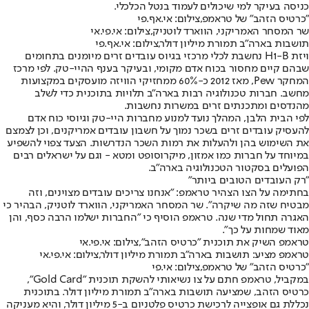
כניסה בעיקר למי שיכולים לעמוד בנטל הכלכלי.
"כרטיס הזהב" של טראמפ,צילום: אי.אף.פי
שר המסחר האמריקני, הווארד לוטניק,צילום: אי.פי.אי
תושבות בארה"ב תמורת מיליון דולר,צילום: אי.אף.פי
ויזת H1-B נחשבת לכלי מרכזי בגיוס עובדים זרים מיומנים בתחומים
שבהם קיים מחסור בכוח אדם מקומי, ובעיקר בענף ההיי-טק. לפי מרכז
המחקר Pew, מאז 2012 כ-60% ממחזיקי הוויזה מועסקים במקצועות
מחשב. חברות טכנולוגיה רבות בארה"ב תלויות בתוכנית כדי לשלב
מהנדסים ומתכנתים זרים במשרות נחשבות.
לפי הבית הלבן, המהלך נועד למנוע מחברות היי-טק וגיוסי כוח אדם
להעסיק עובדים זרים בשכר נמוך על חשבון עובדים אמריקנים, וכן לצמצם
את השימוש בהן ולהעלות את רמות השכר הנדרשות. הצעד צפוי להשפיע
במיוחד על חברות כמו אמזון, מיקרוסופט ומטא - וגם על ישראלים רבים
הפועלים בסקטור הטכנולוגיה בארה"ב.
"רק העובדים הטובים ביותר"
בחתימה על הצו הצהיר טראמפ: "אנחנו צריכים עובדים מצוינים, וזה
מבטיח שזה מה שיקרה". שר המסחר האמריקני, הווארד לוטניק, הבהיר כי
האגרה תחול מדי שנה. טראמפ הוסיף כי "החברות ישלמו הרבה כסף, והן
מאוד שמחות על כך".
טראמפ השיק את תוכנית "כרטיס הזהב",צילום: אי.פי.אי
טראמפ מציע: תושבות בארה"ב תמורת מיליון דולר,צילום: אי.פי.אי
"כרטיס הזהב" של טראמפ,צילום: אי.פי
במקביל, טראמפ חתם על צו נשיאותי להשקת תוכנית "Gold Card",
כרטיס הזהב, שמציעה תושבות בארה"ב תמורת מיליון דולר. בתוכנית
נכללת גם אופצייה לרכישת כרטיס פלטניום ב-5 מיליון דולר, והיא מעניקה