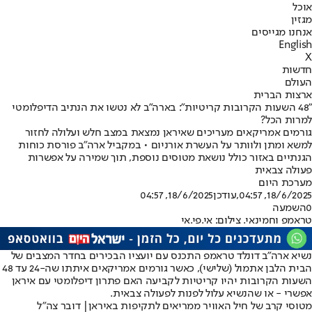
אוכל
מגזין
אנחנו מגייסים
English
X
חדשות
העולם
ארצות הברית
"48 השעות הקרובות קריטיות": בארה"ב לא נטשו את הנתיב הדיפלומטי
למרות הכל?
גורמים אמריקאים מעריכים שאיראן נמצאת במצב חלש ועלולה לחזור
למשא ומתן ולוותר על העשרת אורניום • במקביל ארה"ב פורסת כוחות
הגנתיים באזור כולל נושאת מטוסים נוספת, תוך שמירה על אפשרות
פעולה צבאית
מערכת היום
18/6/2025, 04:57
,עודכן
18/6/2025, 04:57
0
השמעה
טראמפ וחמינאי. צילום: אי.פי.אי
נשיא ארה"ב דונלד טראמפ התכנס עם יועציו הבכירים בחדר המצבים של
הבית הלבן אתמול (שלישי), כאשר גורמים אמריקאים איתתו שה-24 עד 48
השעות הקרובות יהיו קריטיות לקביעה האם פתרון דיפלומטי עם איראן
אפשרי - או שהנשיא עלול לפנות לפעולה צבאית.
מטוסי קרב של חיל האוויר ממריאים לתקיפות באיראן| דובר צה"ל