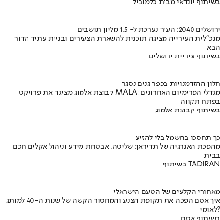
בשיתוף יונדאי מבית כלמוביל
ירושלים 2040: העיר נערכת ל- 1.5 מליון תושבים
מנכ"לית העירייה מציגה תוכנית להשארת הצעירים ובניית עתיד הדור
הבא
בשיתוף עיריית ירושלים
חלון ההזדמנויות בכפר גנים נסגר
קבוצת אלמוג מציגה את פרויקט MALA: מגדלי הפרימיום האחרונים
בפתח תקווה
בשיתוף קבוצת אלמוג
כך תחסכו בחשמל בלי להזיע
מהפכת האנרגיה של תדיראן: שליטה, אבטחת מידע וניהול אקלים חכם
בבית
בשיתוף TADIRAN
מאחורי הקלעים של הטעם הישראלי
איך אסם הפכה את תקופת הצנע והמחסור הקשה של שנות ה-40 למותג
לאומי?
בשיתוף אסם