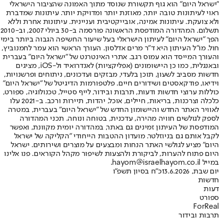
"ישראל היום" הוא גוף תקשורת שנוסד מתוך האמונה שהציבור הישראלי
ראוי לעיתונות טובה יותר, מאוזנת יותר ומדויקת יותר. עיתונות שמדברת
ולא צועקת. עיתונות אמינה, אובייקטיבית ועניינית. עיתונות אחרת וללא
תשלום. המהדורה המודפסת הראשונה פורסמה ב-30 ביולי 2007, וב-2010
הפך "ישראל היום" לעיתון הישראלי בעל שיעור החשיפה הגבוה ביותר בימי
חול. מו"ל העיתון היא ד"ר מרים אדלסון. העורך הראשי הוא עמר לחמנוביץ,
והעורך המייסד הוא עמוס רגב. אתרי האינטרנט של "ישראל היום" בעברית
ובאנגלית, כמו כן היישומונים (אפליקציות) לאנדרואיד ול-iOS, מציגים
חדשות מסביב לשעון, תוכן בלעדי, מבזקים ועדכונים, ניתוחים ופרשנויות,
וידיאו, פודקאסטים ושידורים חיים. פלטפורמות הדיגיטל של "ישראל היום"
כוללות ערוצי חדשות ודעות, תרבות ובידור, לייף סטייל, טכנולוגיה, ספורט,
כלכלה וצרכנות, בריאות, חיילים, אוכל, יהדות, תיירות ורכב. ב-2021 עלו
לאוויר האתר החדש והיישומון החדש של "ישראל היום" בעברית, במטרה
לספק לגולשים חוויה מהירה, עדכנית, בטוחה ונוחה. תכני המהדורה
המודפסת של העיתון זמינים גם באתר, במהדורה יומית מקוונת, ואפשר
לקבל אותם גם בניוזלטר. מועדון ההטבות הייחודי "הקליקה של ישראל
היום" מציע לגולשי האתר הנחות ומבצעים על מוצרים ושירותים. ישראל
היום פתוח להערות, לביקורת ולהצעות לשיפור מקהל הקוראים. פנו אלינו
במייל hayom@israelhayom.co.il.
יום שבת, 13.6.2026
כ"ח בסיון תשפ"ו
חדשות
דעות
ספורט
ForReal
תרבות ובידור