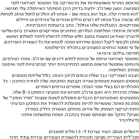
טראמפ החריף משמעותיות את הרטוריקה נגד המשטר האיראני לפני
הפגישה, וטען שארה"ב יודעת בדיוק היכן מסתתר האייתולה עלי חמינאי.
"הוא מטרה קלה, אבל הוא בטוח שם - אנחנו לא הולכים לחסל אותו, לפחות
לא עכשיו. אבל אנחנו לא רוצים טילים שנורים על אזרחים או חיילים
אמריקאים. הסבלנות שלנו אוזלת", כתב ברשתות החברתיות.
למרות איתותי המלחמה הגלויים, מתווכים אמריקאים המשיכו ביום שלישי
להעריך שאיראן נמצאת במצב חלש ועלולה להיאלץ לחזור לשולחן המשא
ומתן ולבסוף לקבל הסכם שידרוש ממנה לנטוש את כל העשרת האורניום,
על פי מספר גורמים המעורבים בתהליך הדיפלומטי.
חמינאי.,צילום: אי.פי.אי
המשטר האיראני איתת על נכונות לחדש דיונים עם ארה"ב, אמרו הגורמים,
והוסיפו שממשל טראמפ מחפש התחייבויות יותר קונקרטיות לפני שיסטה
מנתיב המלחמה.
הצבא האמריקני כבר שולח נכסים לכיוון האזור, כולל שליחת מטוסים
נוספים ונושאת מטוסים שנייה וקבוצת התקיפה שלה למזרח התיכון - כל
המהלכים הם בעלי אופי הגנתי, אומרים גורמים רשמיים.
שאלה מרכזית היא האם ארה"ב תפרוס את מפציצי החמקן B-2 שלה.
המפציצים האסטרטגיים הכבדים מסוגלים לשאת פצצות "חודר מסיבי" של
30,000 פאונד, שעשויות להיות מסוגלות להשמיד את המתקן הגרעיני
התת-קרקעי העמוק של איראן במתקן העשרת הדלק בפורדו.
טעינו? נתקן! אם מצאתם טעות בכתבה, נשמח שתשתפו אותנו
כדאי
להכיר
ירושלים 2040: העיר נערכת ל- 1.5 מליון תושבים
מנכ"לית העירייה מציגה תוכנית להשארת הצעירים ובניית עתיד הדור