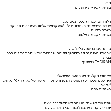
הבא
בשיתוף עיריית ירושלים
חלון ההזדמנויות בכפר גנים נסגר
קבוצת אלמוג מציגה את פרויקט MALA: מגדלי הפרימיום האחרונים
בפתח תקווה
בשיתוף קבוצת אלמוג
כך תחסכו בחשמל בלי להזיע
מהפכת האנרגיה של תדיראן: שליטה, אבטחת מידע וניהול אקלים חכם
בבית
בשיתוף TADIRAN
מאחורי הקלעים של הטעם הישראלי
איך אסם הפכה את תקופת הצנע והמחסור הקשה של שנות ה-40 למותג
לאומי?
בשיתוף אסם
אתם עוד לא שם? הטיסה למונדיאל כבר יצאה
יונדאי לוקחת אתכם לבמה הכי גדולה בעולם