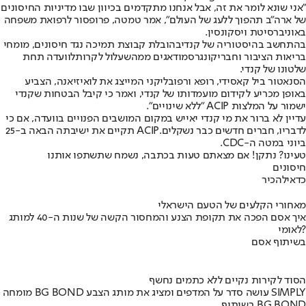
"אני שונא לומר את זה, אבל אנחנו מתקדמים בכיוון שבו מדיניות החיסונים
של ארה"ב תהפוך ללעג של העולם", אמר טמטה, פרופסור לרפואת משפחה
באוניברסיטת ויסקונסין.
בהתחשב בהיסטוריה של קנדי
​​​​בהובלת קבוצת תמיכה נגד חיסונים
, מומחי
בריאות הציבור וחברי
קונגרס
מודאגים ממה
שעלול לקרות
לוועדה תחת
שלטונו של קנדי.
הסנאטור ביל קאסידי, רופא ורפובליקני המייצג את לואיזיאנה, הצביע
באופן מכריע לקידום מועמדותו של קנדי, ואמר כי קיבל הבטחות שקנדי
ישמור על המלצות ACIP "ללא שינויים".
עדיין לא ברור את מי קנדי ​​יאייש במקום המושבים הפנויים בוועדה, אם כי
לדבריו, חברים חדשים כבר נשקלים.
ACIP תקיים את ישיבתה הבאה ב-25
ביוני במטה ה-CDC.
טעינו? נתקן! אם מצאתם טעות בכתבה, נשמח שתשתפו אותנו
חיסונים
כדאי
להכיר
מאחורי הקלעים של הטעם הישראלי
איך אסם הפכה את תקופת הצנע והמחסור הקשה של שנות ה-40 למותג
לאומי?
בשיתוף אסם
הסוד לקירות נקיים ללא כתמים נחשף
מומחה BG BOND עושה סדר על המדפים ומציג את מותג הצבע SIMPLY
בשיתוף BG BOND