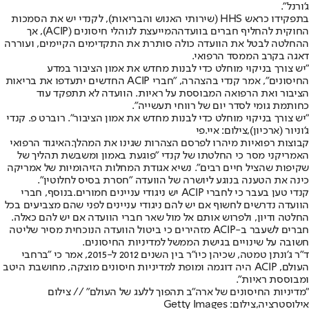
ג'ורנל".
בתפקידו כראש HHS (שירותי האנוש והבריאות), לקנדי יש את הסמכות
החוקית להחליף חברים בוועדה
המייעצת לנוהלי חיסונים (ACIP)
, אך
ההחלטה לבטל את הוועדה כולה סותרת את התקדימים הקיימים, ועוררה
דאגה בקרב הממסד הרפואי.
"יש צורך בניקוי מוחלט כדי לבנות מחדש את אמון הציבור במדע
החיסונים", אמר קנדי ​​בהצהרה, "חברי ACIP החדשים יתעדפו את בריאות
הציבור ואת הרפואה המבוססת על ראיות. הוועדה לא תתפקד עוד
כחותמת גומי לסדר יום של רווחי תעשייה".
"יש צורך בניקוי מוחלט כדי לבנות מחדש את אמון הציבור". רוברט פ. קנדי
ג'וניור (ארכיון),צילום: איי.פי
קבוצות רפואיות מיהרו לפרסם הצהרות שגינו את המהלך.
האיגוד הרפואי
האמריקני מסר כי החלטתו של קנדי ​​"פוגעת באמון ומשבשת תהליך של
שקיפות שהציל חיים רבים". נשיא אגודת המחלות הזיהומיות של אמריקה
כינה את הטענה בנוגע ליושרה של הוועדה "חסרת בסיס לחלוטין".
קנדי טען בעבר כי לחברי ACIP יש ניגודי עניינים חמורים.
בנוסף, חברי
הוועדה נדרשים לחשוף אם יש להם ניגודי עניינים לפני שהם מצביעים בכל
החלטה ודיון, ולפרוש אותם אל מול שאר חברי הוועדה אם יש להם כאלה.
חברים לשעבר ב-ACIP מזהירים כי ביטול הוועדה הנוכחית מסיר שליטה
חשובה על שינויים בגישת הממשל למדיניות החיסונים.
ד"ר ג'ונתן טמטה
, שכיהן כיו"ר בין השנים 2012 ל-2015, אמר כי "ברחבי
העולם, ACIP היה דוגמה ומופת למדיניות חיסונים מוצקה, מחושבת היטב
ומבוססת ראיות".
"מדיניות החיסונים של ארה"ב תהפוך ללעג של העולם" // צילום
אילוסטרציה,צילום: Getty Images