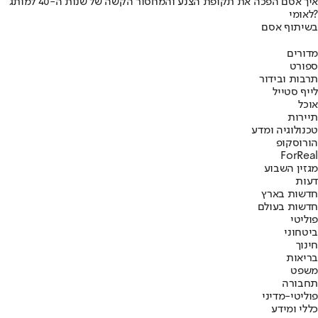
איך אסם הפכה את תקופת הצנע והמחסור הקשה של שנות ה-40 למותג
לאומי?
בשיתוף אסם
מדורים
ספורט
תרבות ובידור
לייף סטייל
אוכל
תיירות
טכנולוגיה ומדע
הורוסקופ
ForReal
מגזין השבוע
דעות
חדשות בארץ
חדשות בעולם
פוליטי
ביטחוני
חינוך
בריאות
משפט
תחבורה
פוליטי-מדיני
כללי ומידע