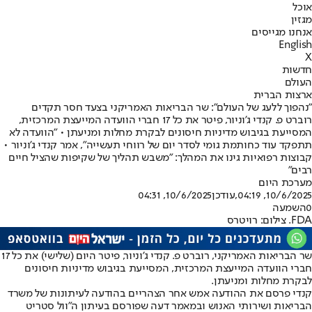
אוכל
מגזין
אנחנו מגייסים
English
X
חדשות
העולם
ארצות הברית
"נהפוך ללעג של העולם": שר הבריאות האמריקני בצעד חסר תקדים
רוברט פ. קנדי ​​ג'וניור, פיטר את כל 17 חברי הוועדה המייעצת המרכזית,
המסייעת בגיבוש מדיניות חיסונים לבקרת מחלות ומניעתן • "הוועדה לא
תתפקד עוד כחותמת גומי לסדר יום של רווחי תעשייה", אמר קנדי ג'וניור •
קבוצות רפואיות גינו את המהלך: "משבש תהליך של שקיפות שהציל חיים
רבים"
מערכת היום
10/6/2025, 04:19
,עודכן
10/6/2025, 04:31
0
השמעה
FDA. צילום: רויטרס
שר הבריאות האמריקני, רוברט פ. קנדי ​​ג'וניור, פיטר היום (שלישי) את כל 17
חברי הוועדה המייעצת המרכזית, המסייעת בגיבוש מדיניות חיסונים
לבקרת מחלות ומניעתן.
קנדי פרסם את ההודעה אמש אחר הצהריים בהודעה לעיתונות של משרד
הבריאות ושירותי האנוש ובמאמר דעה שפורסם בעיתון ה"וול סטריט