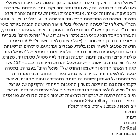
"ישראל היום" הוא גוף תקשורת שנוסד מתוך האמונה שהציבור הישראלי
ראוי לעיתונות טובה יותר, מאוזנת יותר ומדויקת יותר. עיתונות שמדברת
ולא צועקת. עיתונות אמינה, אובייקטיבית ועניינית. עיתונות אחרת וללא
תשלום. המהדורה המודפסת הראשונה פורסמה ב-30 ביולי 2007, וב-2010
הפך "ישראל היום" לעיתון הישראלי בעל שיעור החשיפה הגבוה ביותר בימי
חול. מו"ל העיתון היא ד"ר מרים אדלסון. העורך הראשי הוא עמר לחמנוביץ,
והעורך המייסד הוא עמוס רגב. אתרי האינטרנט של "ישראל היום" בעברית
ובאנגלית, כמו כן היישומונים (אפליקציות) לאנדרואיד ול-iOS, מציגים
חדשות מסביב לשעון, תוכן בלעדי, מבזקים ועדכונים, ניתוחים ופרשנויות,
וידיאו, פודקאסטים ושידורים חיים. פלטפורמות הדיגיטל של "ישראל היום"
כוללות ערוצי חדשות ודעות, תרבות ובידור, לייף סטייל, טכנולוגיה, ספורט,
כלכלה וצרכנות, בריאות, חיילים, אוכל, יהדות, תיירות ורכב. ב-2021 עלו
לאוויר האתר החדש והיישומון החדש של "ישראל היום" בעברית, במטרה
לספק לגולשים חוויה מהירה, עדכנית, בטוחה ונוחה. תכני המהדורה
המודפסת של העיתון זמינים גם באתר, במהדורה יומית מקוונת, ואפשר
לקבל אותם גם בניוזלטר. מועדון ההטבות הייחודי "הקליקה של ישראל
היום" מציע לגולשי האתר הנחות ומבצעים על מוצרים ושירותים. ישראל
היום פתוח להערות, לביקורת ולהצעות לשיפור מקהל הקוראים. פנו אלינו
במייל hayom@israelhayom.co.il.
יום ראשון, 14.6.2026
כ"ט בסיון תשפ"ו
חדשות
דעות
ספורט
ForReal
תרבות ובידור