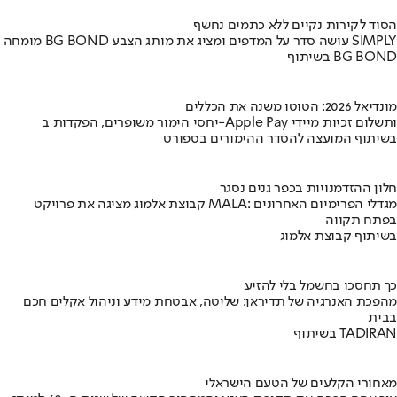
הסוד לקירות נקיים ללא כתמים נחשף
מומחה BG BOND עושה סדר על המדפים ומציג את מותג הצבע SIMPLY
בשיתוף BG BOND
מונדיאל 2026: הטוטו משנה את הכללים
יחסי הימור משופרים, הפקדות ב-Apple Pay ותשלום זכיות מיידי
בשיתוף המועצה להסדר ההימורים בספורט
חלון ההזדמנויות בכפר גנים נסגר
קבוצת אלמוג מציגה את פרויקט MALA: מגדלי הפרימיום האחרונים
בפתח תקווה
בשיתוף קבוצת אלמוג
כך תחסכו בחשמל בלי להזיע
מהפכת האנרגיה של תדיראן: שליטה, אבטחת מידע וניהול אקלים חכם
בבית
בשיתוף TADIRAN
מאחורי הקלעים של הטעם הישראלי