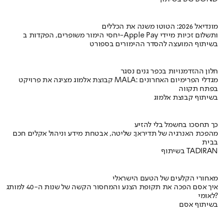
מונדיאל 2026: הטוטו משנה את הכללים
יחסי הימור משופרים, הפקדות ב-Apple Pay ותשלום זכיות מיידי
בשיתוף המועצה להסדר ההימורים בספורט
חלון ההזדמנויות בכפר גנים נסגר
קבוצת אלמוג מציגה את פרויקט MALA: מגדלי הפרימיום האחרונים
בפתח תקווה
בשיתוף קבוצת אלמוג
כך תחסכו בחשמל בלי להזיע
מהפכת האנרגיה של תדיראן: שליטה, אבטחת מידע וניהול אקלים חכם
בבית
בשיתוף TADIRAN
מאחורי הקלעים של הטעם הישראלי
איך אסם הפכה את תקופת הצנע והמחסור הקשה של שנות ה-40 למותג
לאומי?
בשיתוף אסם