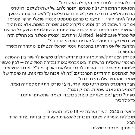
כדי להפחיד ולטרור את הקהילה היהודית".
הסנאטור הדמוקרטי ג'ון פטרמן. תומך נלהב של ישראל,צילום: רויטרס
הרוצח, אליאס רודריגז, צעק "שחררו את פלשתין" ו"עשיתי את זה למען
עזה" לאחר הירי – ונמצא כי פרסם מניפסט אנטי־ישראלי חריף. פטרמן
אמר כי השמאל לא רק נמנע מלקרוא לאנטישמיות בשמה, אלא גם תומך
באנשים כמו רודריגז. הוא השווה את התמיכה הזו לתמיכה שקיבל הרוצח
של מנכ"ל UnitedHealthcare, והתרעם: "מאיזו מפלגה בא החלק הזה
שבו מצדיקים חיסול של יהודים באמצע הרחוב?"
המחבל אליאס רודריגז בהפגנות אנטי ישראליות,צילום: מתוך דוח משרד
התפוצות
פטרמן הצטרף לשורת מנהיגים פרו־ישראלים שקראו לקשור בין ההסתה
האנטי־ישראלית ברשתות, באוניברסיטאות ובזירה הפוליטית – לבין מעשי
אלימות ממשיים נגד יהודים. לדברי וויליאם דארוף, מנכ"ל ועידת הנשיאים
של הארגונים היהודיים המרכזיים: "זה לא ויכוח על מדיניות. זה מיסוד של
שנאה. והמחיר שלה נמדד בדם".
חבר הקונגרס הדמוקרטי מניו יורק, ריצ'י טורס, התייחס לסוגיה ואמר,
"המניע הוא אנטישמיות. התיק נסגר".
טעינו? נתקן! אם מצאתם טעות בכתבה, נשמח שתשתפו אותנו
כדאי
להכיר
ירושלים 2040: העיר נערכת ל- 1.5 מליון תושבים
מנכ"לית העירייה מציגה תוכנית להשארת הצעירים ובניית עתיד הדור
הבא
בשיתוף עיריית ירושלים