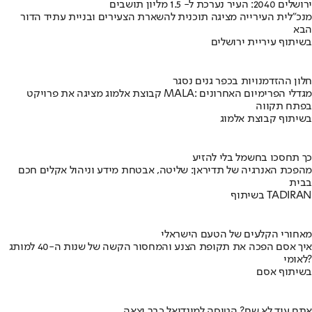
ירושלים 2040: העיר נערכת ל- 1.5 מליון תושבים
מנכ"לית העירייה מציגה תוכנית להשארת הצעירים ובניית עתיד הדור
הבא
בשיתוף עיריית ירושלים
חלון ההזדמנויות בכפר גנים נסגר
קבוצת אלמוג מציגה את פרויקט MALA: מגדלי הפרימיום האחרונים
בפתח תקווה
בשיתוף קבוצת אלמוג
כך תחסכו בחשמל בלי להזיע
מהפכת האנרגיה של תדיראן: שליטה, אבטחת מידע וניהול אקלים חכם
בבית
בשיתוף TADIRAN
מאחורי הקלעים של הטעם הישראלי
איך אסם הפכה את תקופת הצנע והמחסור הקשה של שנות ה-40 למותג
לאומי?
בשיתוף אסם
אתם עוד לא שם? הטיסה למונדיאל כבר יצאה