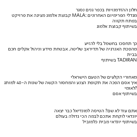
חלון ההזדמנויות בכפר גנים נסגר
קבוצת אלמוג מציגה את פרויקט MALA: מגדלי הפרימיום האחרונים
בפתח תקווה
בשיתוף קבוצת אלמוג
כך תחסכו בחשמל בלי להזיע
מהפכת האנרגיה של תדיראן: שליטה, אבטחת מידע וניהול אקלים חכם
בבית
בשיתוף TADIRAN
מאחורי הקלעים של הטעם הישראלי
איך אסם הפכה את תקופת הצנע והמחסור הקשה של שנות ה-40 למותג
לאומי?
בשיתוף אסם
אתם עוד לא שם? הטיסה למונדיאל כבר יצאה
יונדאי לוקחת אתכם לבמה הכי גדולה בעולם
בשיתוף יונדאי מבית כלמוביל