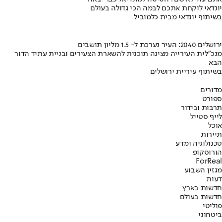
יונדאי לוקחת אתכם לבמה הכי גדולה בעולם
בשיתוף יונדאי מבית כלמוביל
ירושלים 2040: העיר נערכת ל- 1.5 מליון תושבים
מנכ"לית העירייה מציגה תוכנית להשארת הצעירים ובניית עתיד הדור
הבא
בשיתוף עיריית ירושלים
מדורים
ספורט
תרבות ובידור
לייף סטייל
אוכל
תיירות
טכנולוגיה ומדע
הורוסקופ
ForReal
מגזין השבוע
דעות
חדשות בארץ
חדשות בעולם
פוליטי
ביטחוני