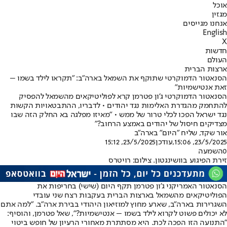
אוכל
מגזין
אנחנו מגייסים
English
X
חדשות
העולם
ארצות הברית
הסנאטור הדמוקרטי שתוקף את השמאל בארה"ב: "תקראו לילד בשמו –
זאת אנטישמיות"
הסנאטור הדמוקרטי ג'ון פטרמן קרא לפוליטיקאים מהשמאל להפסיק
להתחמק מהגדרת האלימות נגד יהודים • לדבריו, ההתבטאויות הקשות
נגד ישראל הפכו לכלי טרור של ממש • "מאיזו מפלגה בא החלק הזה שבו
מצדיקים חיסול של יהודים באמצע הרחוב?"
אור שקד, שליח "היום" בארה"ב
23/5/2025, 15:06
,עודכן
23/5/2025, 15:12
0
השמעה
זירת הפיגוע בוושינגטון. צילום: רויטרס
הסנאטור האמריקני ג'ון פטרמן תקף היום (שישי) בחריפות את
הפוליטיקאים מהשמאל בארצות הברית בעקבות רצח שני עובדי
השגרירות בארה"ב, שארע מחוץ למוזיאון היהודי בבירת ארה"ב. "למה אתם
לא יכולים פשוט לקרוא לילד בשמו – אנטישמיות?", שאל פטרמן, והוסיף:
"התנועה הזו הפכה לכת. היא מסתתרת מאחורי הרעיון של חופש ביטוי