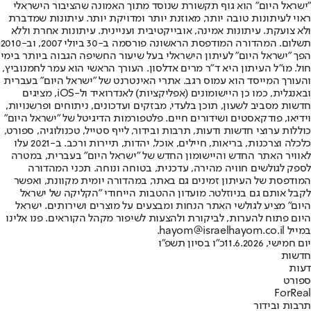
"ישראל היום" הוא גוף תקשורת שנוסד מתוך האמונה שהציבור הישראלי
ראוי לעיתונות טובה יותר, מאוזנת יותר ומדויקת יותר. עיתונות שמדברת
ולא צועקת. עיתונות אמינה, אובייקטיבית ועניינית. עיתונות אחרת וללא
תשלום. המהדורה המודפסת הראשונה פורסמה ב-30 ביולי 2007, וב-2010
הפך "ישראל היום" לעיתון הישראלי בעל שיעור החשיפה הגבוה ביותר בימי
חול. מו"ל העיתון היא ד"ר מרים אדלסון. העורך הראשי הוא עמר לחמנוביץ,
והעורך המייסד הוא עמוס רגב. אתרי האינטרנט של "ישראל היום" בעברית
ובאנגלית, כמו כן היישומונים (אפליקציות) לאנדרואיד ול-iOS, מציגים
חדשות מסביב לשעון, תוכן בלעדי, מבזקים ועדכונים, ניתוחים ופרשנויות,
וידיאו, פודקאסטים ושידורים חיים. פלטפורמות הדיגיטל של "ישראל היום"
כוללות ערוצי חדשות ודעות, תרבות ובידור, לייף סטייל, טכנולוגיה, ספורט,
כלכלה וצרכנות, בריאות, חיילים, אוכל, יהדות, תיירות ורכב. ב-2021 עלו
לאוויר האתר החדש והיישומון החדש של "ישראל היום" בעברית, במטרה
לספק לגולשים חוויה מהירה, עדכנית, בטוחה ונוחה. תכני המהדורה
המודפסת של העיתון זמינים גם באתר, במהדורה יומית מקוונת, ואפשר
לקבל אותם גם בניוזלטר. מועדון ההטבות הייחודי "הקליקה של ישראל
היום" מציע לגולשי האתר הנחות ומבצעים על מוצרים ושירותים. ישראל
היום פתוח להערות, לביקורת ולהצעות לשיפור מקהל הקוראים. פנו אלינו
במייל hayom@israelhayom.co.il.
יום חמישי, 11.6.2026
כ"ו בסיון תשפ"ו
חדשות
דעות
ספורט
ForReal
תרבות ובידור