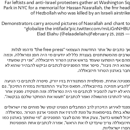
Far leftists and anti-Israel protesters gather at Washington Sq
Park in NYC for a memorial for Hassan Nasrallah, the fmr head
of Hezbollah who was killed by an Israeli airstrike
Demonstrators carry around pictures of Nasrallah and chant to
“globalize the intifada”
pic.twitter.com/miLiGnNHBU
February 23, 2025
— Elad Eliahu (@elaadeliahu)
אך כתבים של אתר החדשות העצמאי "the free press" נדהמו לגלות
שרבים מהמשתתפים בעצרת כלל לא יודעים מי היה חסן נסראללה, וכמה
מהם אף הופתעו שעמד בראש ארגון הטרור חיזבאללה. "אני רק שמעתי
שהוא היה גיבור", סיפר אחד המפגינים לכתבים וביקש להבהיר שהוא לא
חבר בארגון הטרור חיזבאללה.
מפגינה אחרת, מוסלמית המתגוררת בניו יורק, סיפרה לכתבים כי הגיעה
"להביע תמיכה בחיזבאללה, חמאס וכל ציר ההתנגדות במזרח התיכון". גם
היא לא ידעה להסביר לכתבים מי היה נסראללה ומה תפקידו. מפגין אחר
בחר להתרגז מהשאלה ואמר לכתבים "תעשו את המחקר שלכם בבקשה".
מנגד לאירוע הזיכרון לרב המחבלים הפגינו קומץ של מוחים פרו ישראלים
שלא בחלו בסיסמאות על מנת להרגיז את תומכי ארגון הטרור. ,נסראללה
יכול לשמש כדשן", צעק אחד מהם לעבר המפגינים. "מי שתומך בארגון כמו
חיזבאללה צריך שיבדקו לו את הראש", אמרה לכתבים אחת המפגינות
הפרו ישראליות.