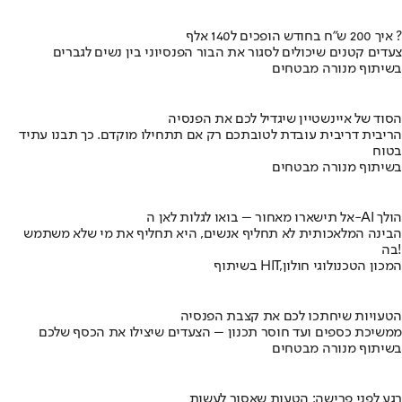
איך 200 ש"ח בחודש הופכים ל140 אלף ?
צעדים קטנים שיכולים לסגור את הבור הפנסיוני בין נשים לגברים
בשיתוף מנורה מבטחים
הסוד של איינשטיין שיגדיל לכם את הפנסיה
הריבית דריבית עובדת לטובתכם רק אם תתחילו מוקדם. כך תבנו עתיד
בטוח
בשיתוף מנורה מבטחים
אל תישארו מאחור – בואו לגלות לאן ה-AI הולך
הבינה המלאכותית לא תחליף אנשים, היא תחליף את מי שלא משתמש
בה!
בשיתוף HIT,המכון הטכנולוגי חולון
הטעויות שיחתכו לכם את קצבת הפנסיה
ממשיכת כספים ועד חוסר תכנון – הצעדים שיצילו את הכסף שלכם
בשיתוף מנורה מבטחים
רגע לפני פרישה: הטעות שאסור לעשות