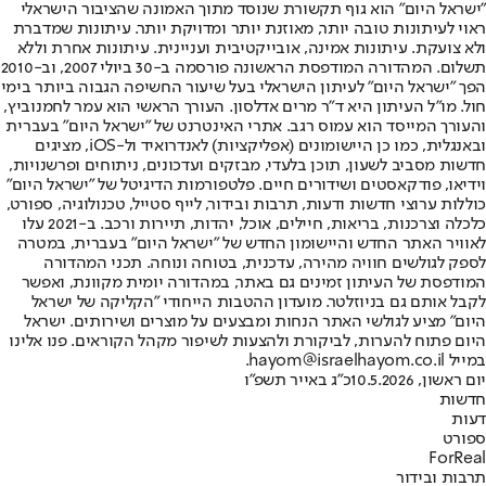
"ישראל היום" הוא גוף תקשורת שנוסד מתוך האמונה שהציבור הישראלי
ראוי לעיתונות טובה יותר, מאוזנת יותר ומדויקת יותר. עיתונות שמדברת
ולא צועקת. עיתונות אמינה, אובייקטיבית ועניינית. עיתונות אחרת וללא
תשלום. המהדורה המודפסת הראשונה פורסמה ב-30 ביולי 2007, וב-2010
הפך "ישראל היום" לעיתון הישראלי בעל שיעור החשיפה הגבוה ביותר בימי
חול. מו"ל העיתון היא ד"ר מרים אדלסון. העורך הראשי הוא עמר לחמנוביץ,
והעורך המייסד הוא עמוס רגב. אתרי האינטרנט של "ישראל היום" בעברית
ובאנגלית, כמו כן היישומונים (אפליקציות) לאנדרואיד ול-iOS, מציגים
חדשות מסביב לשעון, תוכן בלעדי, מבזקים ועדכונים, ניתוחים ופרשנויות,
וידיאו, פודקאסטים ושידורים חיים. פלטפורמות הדיגיטל של "ישראל היום"
כוללות ערוצי חדשות ודעות, תרבות ובידור, לייף סטייל, טכנולוגיה, ספורט,
כלכלה וצרכנות, בריאות, חיילים, אוכל, יהדות, תיירות ורכב. ב-2021 עלו
לאוויר האתר החדש והיישומון החדש של "ישראל היום" בעברית, במטרה
לספק לגולשים חוויה מהירה, עדכנית, בטוחה ונוחה. תכני המהדורה
המודפסת של העיתון זמינים גם באתר, במהדורה יומית מקוונת, ואפשר
לקבל אותם גם בניוזלטר. מועדון ההטבות הייחודי "הקליקה של ישראל
היום" מציע לגולשי האתר הנחות ומבצעים על מוצרים ושירותים. ישראל
היום פתוח להערות, לביקורת ולהצעות לשיפור מקהל הקוראים. פנו אלינו
במייל hayom@israelhayom.co.il.
יום ראשון, 10.5.2026
כ"ג באייר תשפ"ו
חדשות
דעות
ספורט
ForReal
תרבות ובידור