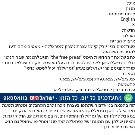
אוכל
מגזין
אנחנו מגייסים
English
X
חדשות
העולם
ארצות הברית
סטודנטים בניו יורק קיימו עצרת זיכרון לנסראללה - מעטים מהם ידעו
להגיד מי הוא היה
כתב של אתר החדשות הימני "the free press" הגיע להפגנה שבה הניפו
דגלי חיזבאללה, אך לא ידעו לספר הרבה על האיש שדיוקנו הוצג לצד נרות •
מנגד מפגינים פרו ישראלים צעקו "נסראללה יכול לשמש כדשן"
נטע בר
24/2/2025, 06:22
,עודכן
24/2/2025, 06:22
0
השמעה
עצרת זיכרון לנסראללה בניו יורק. צילום: ללא
קרוב למאה בני אדם השתתפו בעצרת זיכרון לרב המחבלים ומנהיג תנועת
חיזבאללה, חסן נסראללה, במנהטן שבעיר ניו יורק. האירוע התקיים
במקביל להלוויתו של נסראללה והמפגינים, רובם סטודנטים, הדליקו נרות
והציגו שולחן עם תמונתו של נסראללה לצד סגנו ומחליפו שחוסל גם הוא,
האשם ספי א-דין.