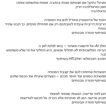
טעינו? נתקן! אם מצאתם טעות בכתבה, נשמח שתשתפו אותנו
חסן נסראללה
ניו יורק
כדאי
להכיר
הסוד של איינשטיין שיגדיל לכם את הפנסיה
הריבית דריבית עובדת לטובתכם רק אם תתחילו מוקדם. כך תבנו עתיד
בטוח
בשיתוף מנורה מבטחים
אל תישארו מאחור – בואו לגלות לאן ה-AI הולך
הבינה המלאכותית לא תחליף אנשים, היא תחליף את מי שלא משתמש
בה!
בשיתוף HIT,המכון הטכנולוגי חולון
הטעויות שיחתכו לכם את קצבת הפנסיה
ממשיכת כספים ועד חוסר תכנון – הצעדים שיצילו את הכסף שלכם
בשיתוף מנורה מבטחים
רגע לפני פרישה: הטעות שאסור לעשות
תכנון פרישה הוא לא מותרות אלא הכרח. אל תכנעו לאדישות
בשיתוף מנורה מבטחים