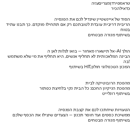
טראמפ
ירדן
מצרים
עזה
כדאי
להכיר
הסוד של איינשטיין שיגדיל לכם את הפנסיה
הריבית דריבית עובדת לטובתכם רק אם תתחילו מוקדם. כך תבנו עתיד
בטוח
בשיתוף מנורה מבטחים
אל תישארו מאחור – בואו לגלות לאן ה-AI הולך
הבינה המלאכותית לא תחליף אנשים, היא תחליף את מי שלא משתמש
בה!
בשיתוף HIT,המכון הטכנולוגי חולון
מהפכת הרובוטיקה לבית
מהפכת הניקיון החכם: כל הבית נקי בלחיצת כפתור
בשיתוף רונלייט
הטעויות שיחתכו לכם את קצבת הפנסיה
ממשיכת כספים ועד חוסר תכנון – הצעדים שיצילו את הכסף שלכם
בשיתוף מנורה מבטחים