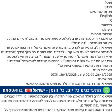
אוכל
מגזין
אנחנו מגייסים
English
X
חדשות
העולם
ארצות הברית
טראמפ קורא למדינות ערב לקלוט פלשתינים מהרצועה: "מנקים את כל
האזור ואומרים - 'זה נגמר'"
נשיא ארה"ב התייחס להרס ברצועת עזה ואמר כי על ירדן ומצרים לעזור
לעזתים עד שהרצועה תשוקם • לדבריו, הוא שוחח עם מלך ירדן: "אמרתי לו
שייקח אליו עוד אנשים" • סמוטריץ' על ההצעה: "חשיבה מחוץ לקופסה
שתביא פתרון של שלום וביטחון" • בחמאס מגיבים לטראמפ: "עמדותיו
תואמות את הימין הקיצוני בישראל"
מערכת היום
26/1/2025, 02:44
,עודכן
26/1/2025, 07:31
0
השמעה
נשיא ארצות הברית הנבחר דונלד טראמפ. צילום: אי.אף.פי
נשיא ארה"ב דונלד טראמפ אמר הלילה (בין שבת לראשון) כי ירדן ומצרים
צריכות לקלוט יותר פלשתינים מעזה או לעזור להם לעבור למדינות שכנות,
עד אשר עזה תשוקם.
דובר חמאס חאזם קאסם אמר הבוקר כי הם דרשו מהמתווכים ללחוץ על