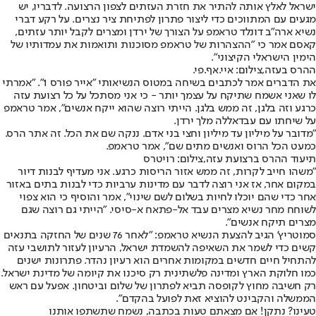
ישראל לאלץ אותה להתיר את חזרת העזתים לצפון הרצועה. לדבריו, יש
מגעים עם המתווכים כדי ליצור פתרון לפתיחת ציר נצרים. על רקע דברי
נשיא ארה"ב דונלד טראמפ על הצורך של ירדן ומצרים לקבל יותר עזתים,
קאסם אמר כי "ההצהרות של טראמפ מסוכנות ותואמות את עמדותיו של
הימין הישראלי הקיצוני".
ההרס בעזה,צילום: איי.אף.פי.
את הדברים אמר לכתבים בשיחה במטוס הנשיאותי "אייר פורס 1". "אמרתי
לו שאני אשמח שתיקח על עצמך יותר - כי אני מסתכל על כל רצועת עזה
כרגע וזה בלגן, זה ממש בלגן. הייתי רוצה שהוא ייקח אנשים", אמר טראמפ
על שיחתו עם עבדאללה מלך ירדן.
"מדובר על מיליון עד מיליון וחצי בני אדם. ננקה שם את הכל. זה אתר הרס.
כמעט הכל הרוס ואנשים מתים שם", אמר טראמפ.
תיעוד ההרס ברצועת עזה,צילום: רויטרס
"משהו חייב לקרות, זה ממש אזור הריסות כרגע. אני מעדיף לבנות דיור
במקום אחר, אז אני רוצה לדבר עם מדינות ערביות כדי לבנות בתים באזור
אחר כדי שהם יוכלו לחיות בשלום לשם שינוי", אמר והוסיף כי הוא צפוי
לשוחח מחר נשיא מצרים עבד אל-פתאח א-סיסי. "הייתי גם רוצה שגם
מצרים תיקח אנשים".
סמוטריץ' הגיב להצעת הנשיא טראמפ: "לאחר 76 שנים של החזקה בתנאים
קשים כדי לשמר את השאיפה להשמדת ישראל, הרעיון לעזור לתושבי עזה
להתחיל חיים חדשים במקומות אחרים הוא רעיון נהדר. פתרונות ישנים
כמו חלוקת הארץ ומדינה פלשתינית רק סיכנו את קיומה של מדינת ישראל.
רק חשיבה מחוץ לקופסה תביא לפתרון של שלום וביטחון. אפעל עם ראש
הממשלה והקבינט להוציא זאת לפועל בהקדם".
טעינו? נתקן! אם מצאתם טעות בכתבה, נשמח שתשתפו אותנו