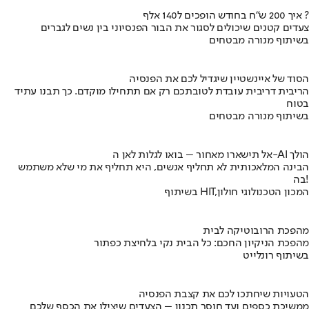
איך 200 ש"ח בחודש הופכים ל140 אלף ?
צעדים קטנים שיכולים לסגור את הבור הפנסיוני בין נשים לגברים
בשיתוף מנורה מבטחים
הסוד של איינשטיין שיגדיל לכם את הפנסיה
הריבית דריבית עובדת לטובתכם רק אם תתחילו מוקדם. כך תבנו עתיד
בטוח
בשיתוף מנורה מבטחים
אל תישארו מאחור – בואו לגלות לאן ה-AI הולך
הבינה המלאכותית לא תחליף אנשים, היא תחליף את מי שלא משתמש
בה!
בשיתוף HIT,המכון הטכנולוגי חולון
מהפכת הרובוטיקה לבית
מהפכת הניקיון החכם: כל הבית נקי בלחיצת כפתור
בשיתוף רונלייט
הטעויות שיחתכו לכם את קצבת הפנסיה
ממשיכת כספים ועד חוסר תכנון – הצעדים שיצילו את הכסף שלכם