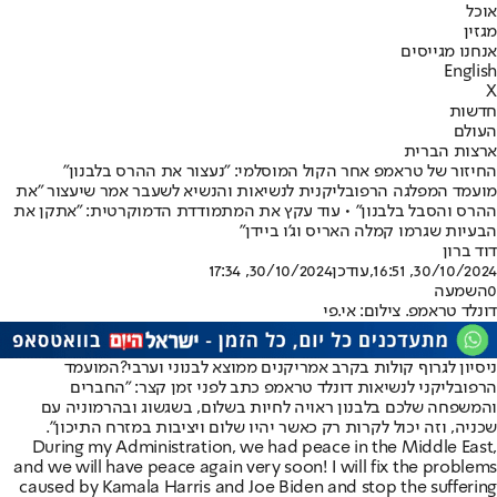
אוכל
מגזין
אנחנו מגייסים
English
X
חדשות
העולם
ארצות הברית
החיזור של טראמפ אחר הקול המוסלמי: "נעצור את ההרס בלבנון"
מועמד המפלגה הרפובליקנית לנשיאות והנשיא לשעבר אמר שיעצור "את
ההרס והסבל בלבנון" • עוד עקץ את המתמודדת הדמוקרטית: "אתקן את
הבעיות שגרמו קמלה האריס וג'ו ביידן"
דוד ברון
30/10/2024, 16:51
,עודכן
30/10/2024, 17:34
0
השמעה
דונלד טראמפ. צילום: אי.פי
ניסיון לגרוף קולות בקרב אמריקנים ממוצא לבנוני וערבי?
המועמד
הרפובליקני לנשיאות דונלד טראמפ כתב לפני זמן קצר: "החברים
והמשפחה שלכם בלבנון ראויה לחיות בשלום, בשגשוג ובהרמוניה עם
שכניה, וזה יכול לקרות רק כאשר יהיו שלום ויציבות במזרח התיכון".
During my Administration, we had peace in the Middle East,
and we will have peace again very soon! I will fix the problems
caused by Kamala Harris and Joe Biden and stop the suffering