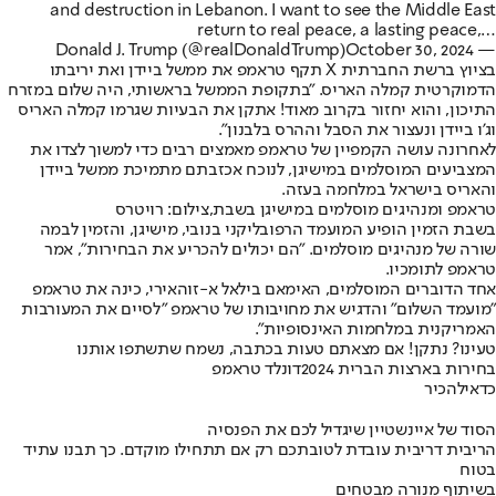
and destruction in Lebanon. I want to see the Middle East
return to real peace, a lasting peace,…
October 30, 2024
— Donald J. Trump (@realDonaldTrump)
בציוץ ברשת החברתית X תקף טראמפ את ממשל ביידן ואת יריבתו
הדמוקרטית קמלה האריס. "בתקופת הממשל בראשותי, היה שלום במזרח
התיכון, והוא יחזור בקרוב מאוד! אתקן את הבעיות שגרמו קמלה האריס
וג'ו ביידן ונעצור את הסבל וההרס בלבנון".
לאחרונה עושה הקמפיין של טראמפ מאמצים רבים כדי למשוך לצדו את
המצביעים המוסלמים במישיגן, לנוכח אכזבתם מתמיכת ממשל ביידן
והאריס בישראל במלחמה בעזה.
טראמפ ומנהיגים מוסלמים במישיגן בשבת,צילום: רויטרס
בשבת הזמין הופיע המועמד הרפובליקני בנובי, מישיגן, והזמין לבמה
שורה של מנהיגים מוסלמים. "הם יכולים להכריע את הבחירות", אמר
טראמפ לתומכיו.
אחד הדוברים המוסלמים, האימאם בילאל א-זוהאירי, כינה את טראמפ
"מועמד השלום" והדגיש את מחויבותו של טראמפ "לסיים את המעורבות
האמריקנית במלחמות האינסופיות".
טעינו? נתקן! אם מצאתם טעות בכתבה, נשמח שתשתפו אותנו
בחירות בארצות הברית 2024
דונלד טראמפ
כדאי
להכיר
הסוד של איינשטיין שיגדיל לכם את הפנסיה
הריבית דריבית עובדת לטובתכם רק אם תתחילו מוקדם. כך תבנו עתיד
בטוח
בשיתוף מנורה מבטחים