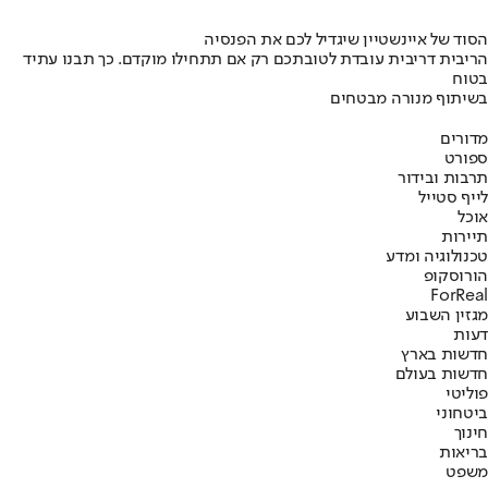
הסוד של איינשטיין שיגדיל לכם את הפנסיה
הריבית דריבית עובדת לטובתכם רק אם תתחילו מוקדם. כך תבנו עתיד
בטוח
בשיתוף מנורה מבטחים
מדורים
ספורט
תרבות ובידור
לייף סטייל
אוכל
תיירות
טכנולוגיה ומדע
הורוסקופ
ForReal
מגזין השבוע
דעות
חדשות בארץ
חדשות בעולם
פוליטי
ביטחוני
חינוך
בריאות
משפט