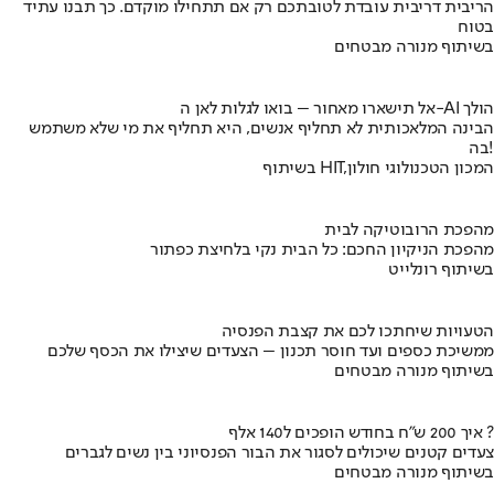
הריבית דריבית עובדת לטובתכם רק אם תתחילו מוקדם. כך תבנו עתיד
בטוח
בשיתוף מנורה מבטחים
אל תישארו מאחור – בואו לגלות לאן ה-AI הולך
הבינה המלאכותית לא תחליף אנשים, היא תחליף את מי שלא משתמש
בה!
בשיתוף HIT,המכון הטכנולוגי חולון
מהפכת הרובוטיקה לבית
מהפכת הניקיון החכם: כל הבית נקי בלחיצת כפתור
בשיתוף רונלייט
הטעויות שיחתכו לכם את קצבת הפנסיה
ממשיכת כספים ועד חוסר תכנון – הצעדים שיצילו את הכסף שלכם
בשיתוף מנורה מבטחים
איך 200 ש"ח בחודש הופכים ל140 אלף ?
צעדים קטנים שיכולים לסגור את הבור הפנסיוני בין נשים לגברים
בשיתוף מנורה מבטחים