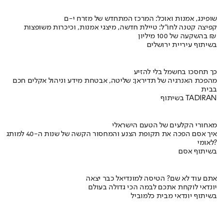
שופינג, אמנות ואוכל: המרכז המתחדש של מזרח י-ם
קפיצה קטנה לחו"ל: טיילת חדשה, מיצגי אמנות, וכיכרות משופצות
בהשקעה של 100 מיליון ₪
בשיתוף עיריית ירושלים
כך תחסכו בחשמל בלי להזיע
מהפכת האנרגיה של תדיראן: שליטה, אבטחת מידע וניהול אקלים חכם
בבית
בשיתוף TADIRAN
מאחורי הקלעים של הטעם הישראלי
איך אסם הפכה את תקופת הצנע והמחסור הקשה של שנות ה-40 למותג
לאומי?
בשיתוף אסם
אתם עוד לא שם? הטיסה למונדיאל כבר יצאה
יונדאי לוקחת אתכם לבמה הכי גדולה בעולם
בשיתוף יונדאי מבית כלמוביל