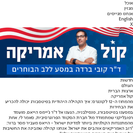
אוכל
מגזין
אנחנו מגייסים
English
X
חדשות
העולם
ארצות הברית
קול אמריקה
מהמחוז ה-12 לקונגרס: איך הקהילה היהודית בפיטסבורג יכולה להכריע
את הבחירות
במסענו בפיטסבורג, פנסילבניה, הגענו אל ד"ר ג'יימס הייאס, מועמד
רפובליקני שמתמודד מול חברת הסקווד הפרוגרסיבית, סאמר לי, אחת
מהמתנגדות הקולניות ביותר למדינת ישראל • הייאס מעביר מסר ברור:
"רוב האמריקאים אוהבים את ישראל. אנחנו קהילה שמבינה את החשיבות