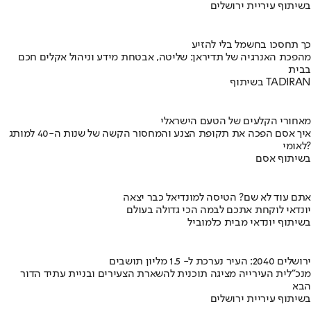
בשיתוף עיריית ירושלים
כך תחסכו בחשמל בלי להזיע
מהפכת האנרגיה של תדיראן: שליטה, אבטחת מידע וניהול אקלים חכם
בבית
בשיתוף TADIRAN
מאחורי הקלעים של הטעם הישראלי
איך אסם הפכה את תקופת הצנע והמחסור הקשה של שנות ה-40 למותג
לאומי?
בשיתוף אסם
אתם עוד לא שם? הטיסה למונדיאל כבר יצאה
יונדאי לוקחת אתכם לבמה הכי גדולה בעולם
בשיתוף יונדאי מבית כלמוביל
ירושלים 2040: העיר נערכת ל- 1.5 מליון תושבים
מנכ"לית העירייה מציגה תוכנית להשארת הצעירים ובניית עתיד הדור
הבא
בשיתוף עיריית ירושלים