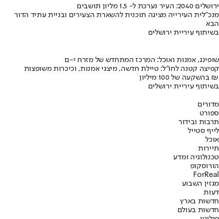
ירושלים 2040: העיר נערכת ל- 1.5 מליון תושבים
מנכ"לית העירייה מציגה תוכנית להשארת הצעירים ובניית עתיד הדור
הבא
בשיתוף עיריית ירושלים
שופינג, אמנות ואוכל: המרכז המתחדש של מזרח י-ם
קפיצה קטנה לחו"ל: טיילת חדשה, מיצגי אמנות, וכיכרות משופצות
בהשקעה של 100 מיליון ₪
בשיתוף עיריית ירושלים
מדורים
ספורט
תרבות ובידור
לייף סטייל
אוכל
תיירות
טכנולוגיה ומדע
הורוסקופ
ForReal
מגזין השבוע
דעות
חדשות בארץ
חדשות בעולם