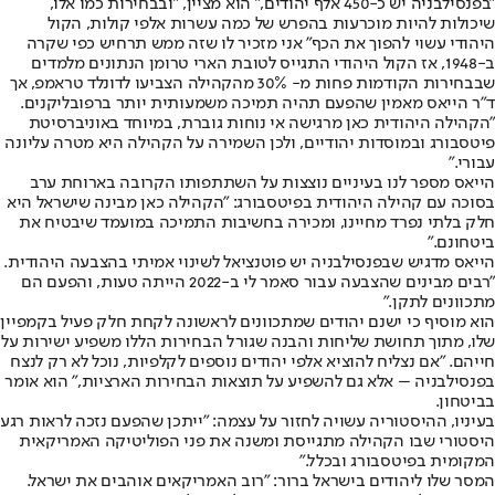
"בפנסילבניה יש כ-450 אלף יהודים," הוא מציין, "ובבחירות כמו אלו,
שיכולות להיות מוכרעות בהפרש של כמה עשרות אלפי קולות, הקול
היהודי עשוי להפוך את הכף" אני מזכיר לו שזה ממש תרחיש כפי שקרה
ב-1948, אז הקול היהודי התגייס לטובת הארי טרומן הנתונים מלמדים
שבבחירות הקודמות פחות מ- 30% מהקהילה הצביעו לדונלד טראמפ, אך
ד"ר הייאס מאמין שהפעם תהיה תמיכה משמעותית יותר ברפובליקנים.
"הקהילה היהודית כאן מרגישה אי נוחות גוברת, במיוחד באוניברסיטת
פיטסבורג ובמוסדות יהודיים, ולכן השמירה על הקהילה היא מטרה עליונה
עבורי."
הייאס מספר לנו בעיניים נוצצות על השתתפותו הקרובה בארוחת ערב
בסוכה עם קהילה היהודית בפיטסבורג: "הקהילה כאן מבינה שישראל היא
חלק בלתי נפרד מחיינו, ומכירה בחשיבות התמיכה במועמד שיבטיח את
ביטחונם."
הייאס מדגיש שבפנסילבניה יש פוטנציאל לשינוי אמיתי בהצבעה היהודית.
"רבים מבינים שהצבעה עבור סאמר לי ב-2022 הייתה טעות, והפעם הם
מתכוונים לתקן."
הוא מוסיף כי ישנם יהודים שמתכוונים לראשונה לקחת חלק פעיל בקמפיין
שלו, מתוך תחושת שליחות והבנה שגורל הבחירות הללו משפיע ישירות על
חייהם. "אם נצליח להוציא אלפי יהודים נוספים לקלפיות, נוכל לא רק לנצח
בפנסילבניה – אלא גם להשפיע על תוצאות הבחירות הארציות," הוא אומר
בביטחון.
בעיניו, ההיסטוריה עשויה לחזור על עצמה: "ייתכן שהפעם נזכה לראות רגע
היסטורי שבו הקהילה מתגייסת ומשנה את פני הפוליטיקה האמריקאית
המקומית בפיטסבורג ובכלל."
המסר שלו ליהודים בישראל ברור: "רוב האמריקאים אוהבים את ישראל.