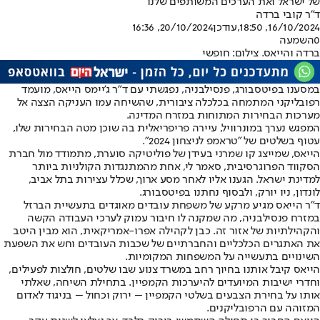
של ישראל ואת הערכים המשותפים שלנו"
ד"ר קובי ברדה
16/10/2024, 18:50
,עודכן
20/10/2024, 16:36
0
השמעה
ברדה והייאס. צילום: חופשי
במסענו בפיטסבורג, פנסילבניה, נפגשתי עם ד"ר ג'יימס הייאס, מועמד
רפובליקני המתמחה בכלכלה ציבורית, שהשיחה עמו העניקה הצצה אל
מערכות הבחירות המתוחות במזרח המדינה.
המפגש נערך במונרוויל, עיירה פריפריאלית בה שוכן מטה הבחירות שלו,
עטוף בשלטים של "טראמפ לניצחון 2024".
הייאס, שמייצג קו שמרני בעידן של פוליטיקה סוערת, מתמודד מול חברת
הסקווד הפרוגרסיבית, סאמר לי, אחת מהמתנגדות הקולניות ביותר
למדינת ישראל. הגענו אליו לאחר מסע ארוך, שכלל עצירות בתל אביב,
לונדון, ניו יורק, ולבסוף נחתנו בפיטסבורג.
ד"ר הייאס מגיע מרקע של משפחת עובדים מאוגדים בתעשיית הברזל
במזרח פנסילבניה, מה שמקנה לו חיבור עמוק לערכי העבודה הקשה
והקהילתיות של אזור זה. כבן לקהילה אפרו-אמריקאית, הוא מבין היטב
את האתגרים הכלכליים והחברתיים של שכבות העובדים וחש את השפעת
השינויים בתעשייה על המשפחות המקומיות.
הייאס קיבל אותנו בחיוך רחב במשרד צנוע שבו שלטים, חולצות לפעילים,
וחדרי ישיבות המיועדים להיערכות הקמפיין. בתחילת השיחה, שאלתי
אותו על בחירת הצבעים בשלטי הקמפיין – ירוק וכחול – בניגוד לאדום
המזוהה עם הרפובליקנים.