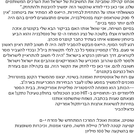
אנחנו קהילה שמבינה את החשיבות של ישראל ואת הערכים המשותפים
שלנו. אני כאן כדי לוודא שהקשר הזה ימשיך להיבנות ולהתחזק."
כששאלתי אותו על התחזית לבחירות, הייאס לא הסתיר את ביטחונו: "אין
לי ספק שטראמפ ינצח בפנסילבניה, אנשים מתגעגעים לימים בהם היה
להם יותר כסף בכיס."
בסיום השיחה, אני שואל אותו האם בביקור הבא שלי בקונגרס, אזכה
להתארח אצלו בלשכה של נציג המחוז ה-12 של פנסלבניה והוא הביע
ביטחון שאפגש איתו בעתיד כחבר קונגרס מכהן.
רגע לפני הסוף, הייאס מבקש להסביר למה היה לו חשוב לתת ראיון ראשון
אי פעם, בלו"ז קמפיין צפוף כל כך, לכלי תקשורת בינ"ל, ובכדי להעביר מסר
לקוראים, דרך העיתון הנקרא בישראל: "היה לי חשוב להתראיין לישראלים
ולספר להם שהרוב המכריע של האמריקאים אוהבים את ישראל וישראל
חשובה להם. אני כאן כדי לחזק את הקשר הזה, גם בקהילה וגם בעזרת
האל כנציגם בקונגרס."
עם רוח של אופטימיות ואמונה בשינוי, יצאנו מהמשרד הקטן במונרוויל,
מוכנים להמשיך במסע שלנו לעבר הבחירות המכריעות בארה"ב.
--
הכותב הוא מומחה להיסטוריה פוליטית אמריקאית, בבית הספר
ללימודים רב-תחומיים ב-HIT מכון הטכנולוגי בחולון.
טעינו? נתקן! אם
מצאתם טעות בכתבה, נשמח שתשתפו אותנו
בחירות לנשיאות ארצות הברית
קול אמריקה
כדאי
להכיר
שופינג, אמנות ואוכל: המרכז המתחדש של מזרח י-ם
קפיצה קטנה לחו"ל: טיילת חדשה, מיצגי אמנות, וכיכרות משופצות
בהשקעה של 100 מיליון ₪