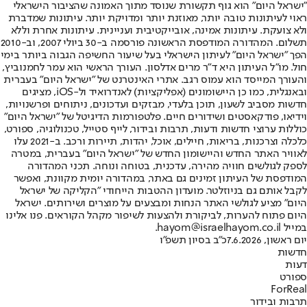
"ישראל היום" הוא גוף תקשורת שנוסד מתוך האמונה שהציבור הישראלי
ראוי לעיתונות טובה יותר, מאוזנת יותר ומדויקת יותר. עיתונות שמדברת
ולא צועקת. עיתונות אמינה, אובייקטיבית ועניינית. עיתונות אחרת וללא
תשלום. המהדורה המודפסת הראשונה פורסמה ב-30 ביולי 2007, וב-2010
הפך "ישראל היום" לעיתון הישראלי בעל שיעור החשיפה הגבוה ביותר בימי
חול. מו"ל העיתון היא ד"ר מרים אדלסון. העורך הראשי הוא עמר לחמנוביץ,
והעורך המייסד הוא עמוס רגב. אתרי האינטרנט של "ישראל היום" בעברית
ובאנגלית, כמו כן היישומונים (אפליקציות) לאנדרואיד ול-iOS, מציגים
חדשות מסביב לשעון, תוכן בלעדי, מבזקים ועדכונים, ניתוחים ופרשנויות,
וידיאו, פודקאסטים ושידורים חיים. פלטפורמות הדיגיטל של "ישראל היום"
כוללות ערוצי חדשות ודעות, תרבות ובידור, לייף סטייל, טכנולוגיה, ספורט,
כלכלה וצרכנות, בריאות, חיילים, אוכל, יהדות, תיירות ורכב. ב-2021 עלו
לאוויר האתר החדש והיישומון החדש של "ישראל היום" בעברית, במטרה
לספק לגולשים חוויה מהירה, עדכנית, בטוחה ונוחה. תכני המהדורה
המודפסת של העיתון זמינים גם באתר, במהדורה יומית מקוונת, ואפשר
לקבל אותם גם בניוזלטר. מועדון ההטבות הייחודי "הקליקה של ישראל
היום" מציע לגולשי האתר הנחות ומבצעים על מוצרים ושירותים. ישראל
היום פתוח להערות, לביקורת ולהצעות לשיפור מקהל הקוראים. פנו אלינו
במייל hayom@israelhayom.co.il.
יום ראשון, 7.6.2026
כ"ב בסיון תשפ"ו
חדשות
דעות
ספורט
ForReal
תרבות ובידור