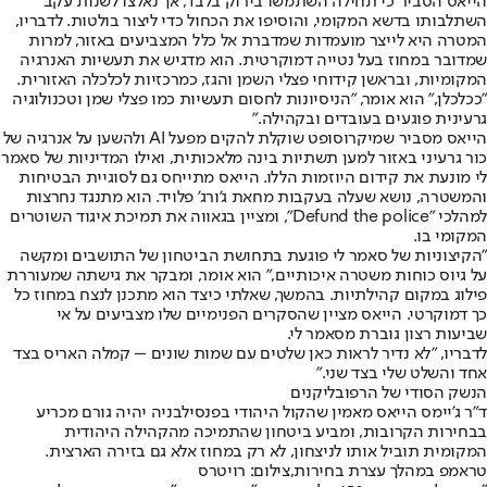
הייאס הסביר כי תחילה השתמשו בירוק בלבד, אך נאלצו לשנות עקב
השתלבותו בדשא המקומי, והוסיפו את הכחול כדי ליצור בולטות. לדבריו,
המטרה היא לייצר מועמדות שמדברת אל כלל המצביעים באזור, למרות
שמדובר במחוז בעל נטייה דמוקרטית. הוא מדגיש את תעשיות האנרגיה
המקומיות, ובראשן קידוחי פצלי השמן והגז, כמרכזיות לכלכלה האזורית.
"ככלכלן," הוא אומר, "הניסיונות לחסום תעשיות כמו פצלי שמן וטכנולוגיה
גרעינית פוגעים בעובדים ובקהילה."
הייאס מסביר שמיקרוסופט שוקלת להקים מפעל AI ולהשען על אנרגיה של
כור גרעיני באזור למען תשתיות בינה מלאכותית, ואילו המדיניות של סאמר
לי מונעת את קידום היוזמות הללו. הייאס מתייחס גם לסוגיית הבטיחות
והמשטרה, נושא שעלה בעקבות מחאת ג'ורג' פלויד. הוא מתנגד נחרצות
למהלכי "Defund the police", ומציין בגאווה את תמיכת איגוד השוטרים
המקומי בו.
"הקיצוניות של סאמר לי פוגעת בתחושת הביטחון של התושבים ומקשה
על גיוס כוחות משטרה איכותיים," הוא אומר, ומבקר את גישתה שמעוררת
פילוג במקום קהילתיות. בהמשך, שאלתי כיצד הוא מתכנן לנצח במחוז כל
כך דמוקרטי. הייאס מציין שהסקרים הפנימיים שלו מצביעים על אי
שביעות רצון גוברת מסאמר לי.
לדבריו, "לא נדיר לראות כאן שלטים עם שמות שונים – קמלה האריס בצד
אחד והשלט שלי בצד שני."
הנשק הסודי של הרפובליקנים
ד"ר ג'יימס הייאס מאמין שהקול היהודי בפנסילבניה יהיה גורם מכריע
בבחירות הקרובות, ומביע ביטחון שהתמיכה מהקהילה היהודית
המקומית תוביל אותו לניצחון, לא רק במחוז אלא גם בזירה הארצית.
טראמפ במהלך עצרת בחירות,צילום: רויטרס