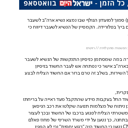
יריות נשמעו הערב (ראשון) סמוך למועדון הגולף שבו נמצא נשיא ארה"ב לשעבר 
דונלד טראמפ בווסט פאלם ביץ' בפלורידה. הקמפיין של הנשיא לשעבר דיווח כי 
Loaded
: 
Unmute
100.00%
 המשטרה מחוץ לזירה // רויטרס
ה-FBI אומר שהחלה חקירה במה שמסתמן כניסיון התנקשות של הנשיא לשעבר 
טראמפ. השירות החשאי בארה"ב אישר כי נפתחה אש לעבר החשוד בניסיון 
ההתנקשות. לפי הנציג של השירות, בשלב זה טרם ברור אם החשוד הצליח לבצע 
בתדריך לכתבים לאחר התקרית, 
נאמר כי המרדף אחר החשוד החל בעקבות מידע שהתקבל מעד ראייה על בריחתו 
של החשוד בירי ולאחר מכן ניתוח של מצלמות תנועה שקלטו את רכב הניסאן 
השחור שלו. בהמשך, כוח משטרתי הצליח לפגוע ברכבו של החשוד ובכך לעצור 
אותו ולהביא אותו למעצר בתחנה, כך נטען על ידי משרד השריף של מחוז פאלם 
ביץ׳ בפלורידה. ברשת CNN נטען כי החשוד היה ״רגוע יחסית״ וכי לא הפגין 