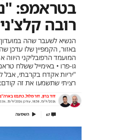
בטראמפ: "נ
רובה קלצ'ני
ירושלים 2040: העיר נערכת ל- 1.5
אתם עוד לא שם? הטי
ון תושבים
למונדיאל כבר יצאה
הנשיא לשעבר שהה במועדון ה
לית העירייה מציגה תוכנית להשארת
יונדאי לוקחת אתכם לבמה הכי גדו
רים ובניית עתיד הדור הבא
המועמד הרפובליקני היווה 
בשיתוף יונדאי מבית כלמובי
וף עיריית ירושלים
גו-פרו • באימייל ששלח טרא
"יריות אקדח בקרבתי, אבל 
רציתי שתשמעו את זה קודם: 
דוד ברון
דור מלול, כתבנו בארה"ב
15/9/2024, 18:38
,
עודכן
15/9/2024, 22:04
השמעה
67