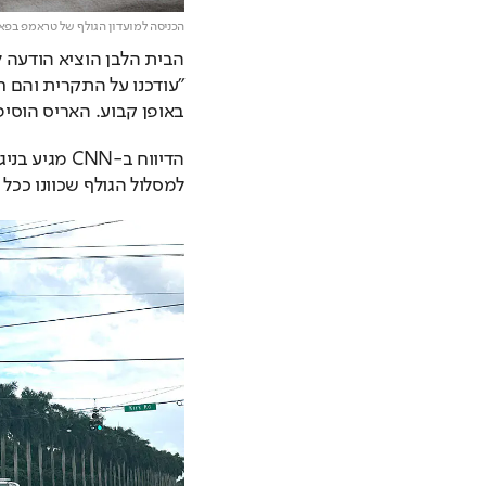
הכניסה למועדון הגולף של טראמפ בפאל
באופן קבוע. האריס הוסיפה בחשבון ה-X שלה: "אי
למסלול הגולף שכוונו ככל ה