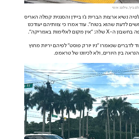
ם ביץ',
צילום: אי.פי
הבית הלבן הוציא הודעה לפיה נשיא ארצות הברית ג'ו ביידן והסגנית קמלה האריס 
"עודכנו על התקרית והם חשים לדעת שהוא בטוח". עוד אמרו כי צוותיהם יעודכנו 
ן מקום לאלימות באמריקה".
הדיווח ב-CNN מגיע בניגוד לדברים שנאמרו "ניו יורק פוסט" לפיהם יריות מחוץ 
נראה בין היורים, ולא לכיוונו של טראמפ.