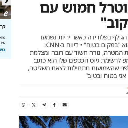
וטרל חמוש עם
קוב"
סה
מאחורי הקלעים של הטעם
כך 
הישראלי
גולף בפלורידה כאשר יריות נשמעו
מהפכ
באזור, הקמפיין שלו עדכן שהוא "במקום בטוח" • דיווח ב-CNN:
מידע
לה בעולם
איך אסם הפכה את תקופת הצנע והמחסור הקשה
של שנות ה-40 למותג לאומי?
בשיתוף
את המטרה, נורה חשוד עם רובה ומצלמת
ל
בשיתוף אסם
מפ לרשימת גיוס הכספים שלו הוא כתב:
לפני שהשמועות מתחילות לצאת משליטה,
אני בטוח ובטוב"