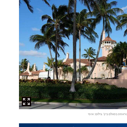
טראמפ בפאלם ביץ'
. צילום: אי.פי