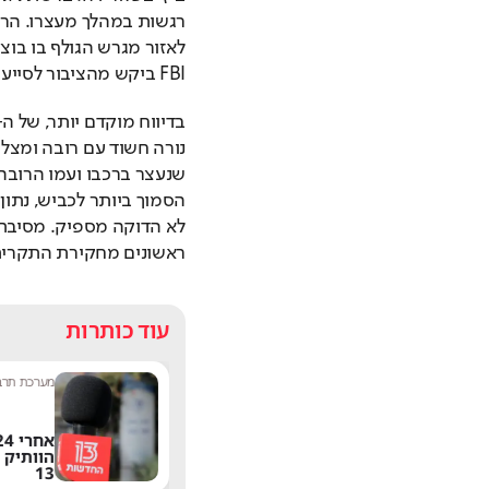
לאזור מגרש הגולף בו בו
FBI ביקש מהציבור לסייע בחקירה ולהעביר כל מידע שברשותם בנוגע לאירוע.
ראשונים מחקירת התקרית
עוד כותרות
שחר שפירו
|
9:17
מערכת תרבו
משתדרגת? אחד
הפיצ'רים הכי מציקים
הוותיק 
בוואטסאפ הגיע לישראל
13