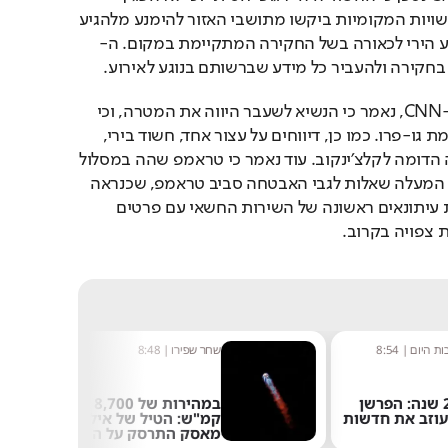
רגשות במהלך מעצרו. הרשויות המקומיות ביקשו מתושבי האזור להימנע מלהגיע 
צע הירי לכאורה בשל החקירה המתקיימת במקום. ה-
בדיווח מוקדם יותר, של ה-CNN, נאמר כי הנשיא לשעבר היווה את המטרה, וכי 
נורה חשוד עם רובה ומצלמת גו-פרו. כמו כן, דיווחים על עצור אחד, חשוד בירי, 
שנעצר ברכבו ועמו הרובה הדומה לקלצ׳ינקוב. עוד נאמר כי טראמפ שהה במסלול 
הסמוך ביותר לכביש, נתון המעלה שאלות לגבי האבטחה סביב טראמפ, שכנראה 
לא הדוקה מספיק. מסיבת עיתונאים ראשונה של השירות החשאי עם פרטים 
 צפויה בקרוב.
ת היום
|
8:54
שחר שפירו
|
8:48
אחרי 24 שנה: הפרשן
במהירות של 8,700
עוזב את חדשות
קמ"ש: הטיל של אילון
מאסק התרסק על הירח