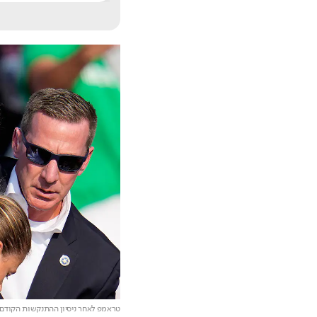
טראמפ לאחר ניסיון ההתנקשות הקודם (