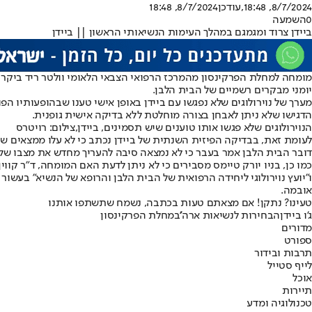
8/7/2024, 18:48
,עודכן
8/7/2024, 18:48
0
השמעה
ביידן צרוד ומגמגם במהלך העימות הנשיאותי הראשון || ביידן
מומחה למחלת הפרקינסון מהמרכז הרפואי הצבאי הלאומי וולטר ריד ביקר בב
יומני מבקרים רשמיים של הבית הלבן.
מערך של נוירולוגים שלא נפגשו עם ביידן באופן אישי טענו שבהופעותיו הפ
הדגישו שלא ניתן לאבחן בצורה מוחלטת ללא בדיקה אישית גופנית.
הנוירולוגים שלא פגשו אותו טוענים שיש תסמינים, ביידן,צילום: רויטרס
לעומת זאת, בבדיקה הפיזית השנתית של ביידן נכתב כי לא עלו ממצאים שיעי
דובר הבית הלבן אמר בעבר כי לא נמצאה סיבה להעריך מחדש את מצבו של 
אובמה.
טעינו? נתקן! אם מצאתם טעות בכתבה, נשמח שתשתפו אותנו
ג'ו ביידן
הבחירות לנשיאות ארה''ב
מחלת הפרקינסון
מדורים
ספורט
תרבות ובידור
לייף סטייל
אוכל
תיירות
טכנולוגיה ומדע