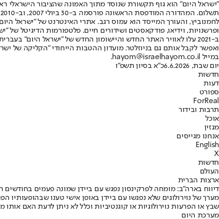
"ישראל היום" הוא גוף תקשורת שנוסד מתוך האמונה שהציבור הישראלי ראוי 
ת
ופרשנויות, וידיאו, פודקאסטים ושידורים חיים. פלטפורמות הדיגיטל של "ישרא
ב-2021 עלו לאוויר האתר החדש והיישומון החדש של "ישראל היום" בע
ואפשר לקבל אותם גם בניוזלטר. מועדון ההטבות הייחודי "הקליקה של ישרא
במייל hayom@israelhayom.co.il.
יום שבת, 6.6.2026
כ"א בסיון תשפ"ו
חדשות
דעות
ספורט
ForReal
תרבות ובידור
אוכל
מגזין
אנחנו מגייסים
English
X
חדשות
העולם
ארצות הברית
דיווח בארה"ב: מומחה לפרקינסון נפגש עם ביידן שמונה פעמים בחודשים ה
מערך של נוירולוגים שלא נפגשו עם ביידן באופן אישי טענו שבהופעותיו הפ
שבץ או הפרעות נוירולוגיות או קוגנטיביות וכלל לא ניתן לדעת האם אותו
מערכת היום