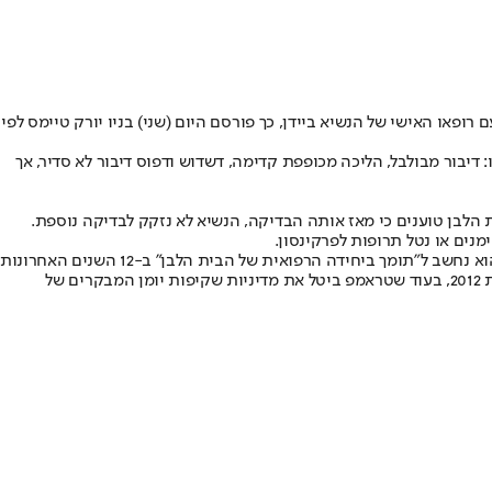
או האישי של הנשיא ביידן, כך פורסם היום (שני) בניו יורק טיימס לפי
 דיבור מבולבל, הליכה מכופפת קדימה, דשדוש ודפוס דיבור לא סדיר, אך
ת הלבן טוענים כי מאז אותה הבדיקה, הנשיא לא נזקק לבדיקה נוספת.
נים או נטל תרופות לפרקינסון.
כמו כן, בניו יורק טיימס מסבירים כי לא ניתן לדעת האם המומחה, ד"ר קווין קנארד היה בבית הלבן כדי להתייעץ עם הנשיא או לצרכים אחרים, שהרי הוא נחשב ל"תומך ביחידה הרפואית של הבית הלבן" ב-12 השנים האחרונות
ו"יועץ נוירולוגי ליחידה הרפואית של הבית הלבן והרופא של הנשיא" בעשור האחרון. על פי היומנים מתקופת אובמה, ביצע קנארד עשרה ביקורים בשנת 2012, בעוד שטראמפ ביטל את מדיניות שקיפות יומן המבקרים של