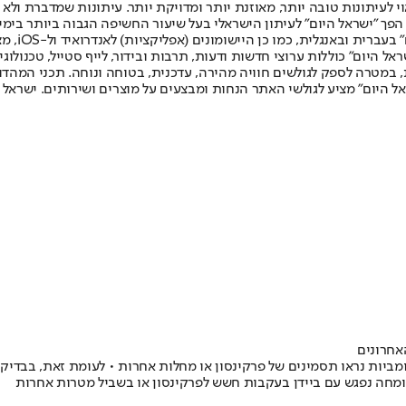
לעיתונות טובה יותר, מאוזנת יותר ומדויקת יותר. עיתונות שמדברת ולא צ
שלום. המהדורה המודפסת הראשונה פורסמה ב-30 ביולי 2007, וב-2010 הפך "ישראל היום" לעיתון הישראלי בעל שי
לחמנוביץ,
ל היום" כוללות ערוצי חדשות ודעות, תרבות ובידור, לייף סטייל, טכנולוגיה
ברית, במטרה לספק לגולשים חוויה מהירה, עדכנית, בטוחה ונוחה. תכני המה
ל היום" מציע לגולשי האתר הנחות ומבצעים על מוצרים ושירותים. ישראל 
אחרונים
ומביות נראו תסמינים של פרקינסון או מחלות אחרות • לעומת זאת, בבדיקה
 מומחה נפגש עם ביידן בעקבות חשש לפרקינסון או בשביל מטרות אחרות