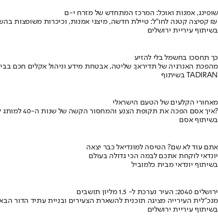
שופינג, אמנות ואוכל: המרכז המתחדש של מזרח י-ם
קפיצה קטנה לחו"ל: טיילת חדשה, מיצגי אמנות, וכיכרות משופצות בהשקעה של 100 מיליון ₪
בשיתוף עיריית ירושלים
כך תחסכו בחשמל בלי להזיע
מהפכת האנרגיה של תדיראן: שליטה, אבטחת מידע וניהול אקלים חכם בבי
בשיתוף TADIRAN
מאחורי הקלעים של הטעם הישראלי
איך אסם הפכה את תקופת הצנע והמחסור הקשה של שנות ה-40 למותג לאומי?
בשיתוף אסם
אתם עוד לא שם? הטיסה למונדיאל כבר יצאה
יונדאי לוקחת אתכם לבמה הכי גדולה בעולם
בשיתוף יונדאי מבית כלמוביל
ירושלים 2040: העיר נערכת ל- 1.5 מליון תושבים
מנכ"לית העירייה מציגה תוכנית להשארת הצעירים ובניית עתיד הדור הבא
בשיתוף עיריית ירושלים