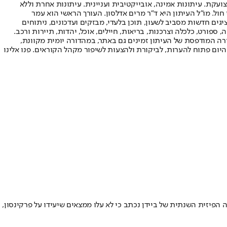
ועקת. עיתונות אמינה, אובייקטיבית ועניינית. עיתונות אחרת וללא
עור החשיפה הגבוה ביותר בימי חול. מו"ל העיתון היא ד"ר מרים אדלסון. העורך הראשי הוא עמר
 והעורך המייסד הוא עמוס רגב. אתרי האינטרנט של "ישראל היום" בעברית ובאנגלית, כמו כן היישומונים (אפליקציות) לאנדרואיד ול-iOS, מציגים חדשות מסביב לשעון, תוכן בלעדי, מבזקים ועדכונים, ניתוחים
, ספורט, כלכלה וצרכנות, בריאות, חיילים, אוכל, יהדות, תיירות ורכב.
דורה המודפסת של העיתון זמינים גם באתר, במהדורה יומית מקוונת,
היום פתוח להערות, לביקורת ולהצעות לשיפור מקהל הקוראים. פנו אלינו
 הפיזית השנתית של ביידן נכתב כי לא עלו ממצאים שיעידו על פרקינסון,