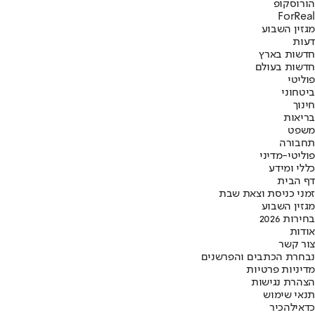
הורוסקופ
ForReal
מגזין השבוע
דעות
חדשות בארץ
חדשות בעולם
פוליטי
ביטחוני
חינוך
בריאות
משפט
תחבורה
פוליטי-מדיני
כללי ומידע
דף הבית
זמני כניסת וצאת שבת
מגזין השבוע
בחירות 2026
אודות
צור קשר
נבחרת הכתבים והפרשנים
מדיניות פרטיות
הצהרת נגישות
תנאי שימוש
כדאי
להכיר