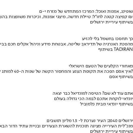
שופינג, אמנות ואוכל: המרכז המתחדש של מזרח י-ם
קפיצה קטנה לחו"ל: טיילת חדשה, מיצגי אמנות, וכיכרות משופצות בהשקעה של 100 מיליון ₪
בשיתוף עיריית ירושלים
כך תחסכו בחשמל בלי להזיע
מהפכת האנרגיה של תדיראן: שליטה, אבטחת מידע וניהול אקלים חכם בבי
בשיתוף TADIRAN
מאחורי הקלעים של הטעם הישראלי
איך אסם הפכה את תקופת הצנע והמחסור הקשה של שנות ה-40 למותג לאומי?
בשיתוף אסם
אתם עוד לא שם? הטיסה למונדיאל כבר יצאה
יונדאי לוקחת אתכם לבמה הכי גדולה בעולם
בשיתוף יונדאי מבית כלמוביל
ירושלים 2040: העיר נערכת ל- 1.5 מליון תושבים
מנכ"לית העירייה מציגה תוכנית להשארת הצעירים ובניית עתיד הדור הבא
בשיתוף עיריית ירושלים