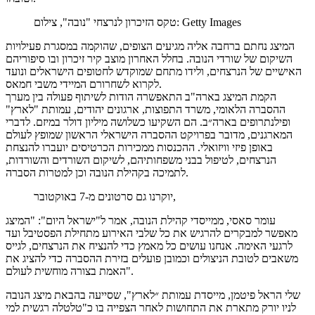
טקס הזיכרון לנרצחי "נובה", צילום: Getty Images
המיצג נחתם ברחבה אליה מגיעים הצופים, שהוקמה במסגרת פעילויות
השיקום של שורדי הנובה. בחלל האחרון מוצב קיר זיכרון ובו סיפוריהם
האישיים של הנרצחים, ולידו מתחם שמוקדש לחטופים הישראלים ונועד
לקרוא לשחרורם המיידי משבי חמאס.
הקמת המיצג בארה"ב התאפשרה הודות לשיתוף פעולה בין מערך
ההסברה הלאומי, משרד התפוצות, ארגונים יהודים, עמותת "לארץ"
ופילנתרופים בארה״ב. הם השקיעו כשלושה מיליון דולר במיזם. לדברי
המארגנים, מדובר בפרויקט ההסברה הישראלי הראשון שמופץ לעולם
באופן פיזי וויזואלי. ההכנסות ממכירות הכרטיסים יועברו להנצחת
הנרצחים, לטיפול בבני משפחותיהם, לשיקום השורדים והשורדות,
לתמיכה בקהילת הנובה וכן למטרות הסברה.
יוקרנו גם סרטונים מ-7 באוקטובר,
עומר סאסי, ממייסדי קהילת הנובה, אמר ל"ישראל היום": "המיצג
מאפשר למבקרים להרגיש את כל שלבי האירוע מתחילת הפסטיבל ועד
לרגעי האימה. אנחנו עושים כל מאמץ כדי להנציח את הנרצחים, לגייס
משאבים לטובת הניצולים וכמובן פועלים בזירת ההסברה כדי להציג את
האמת בצורה מוחשית לעולם".
שלי הראל פיטמן, מייסדת עמותת ״לארץ", שסייעה בהבאת מיצג הנובה
לניו יורק מתארת את התחושות לאחר הצפייה בו כ"טלטלה רגשית למי