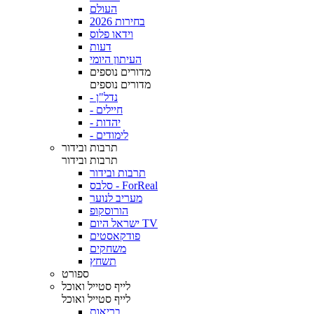
העולם
בחירות 2026
וידאו פלוס
דעות
העיתון היומי
מדורים נוספים
מדורים נוספים
- נדל"ן
- חיילים
- יהדות
- לימודים
תרבות ובידור
תרבות ובידור
תרבות ובידור
סלבס - ForReal
מעריב לנוער
הורוסקופ
ישראל היום TV
פודקאסטים
משחקים
תשחץ
ספורט
לייף סטייל ואוכל
לייף סטייל ואוכל
בריאות