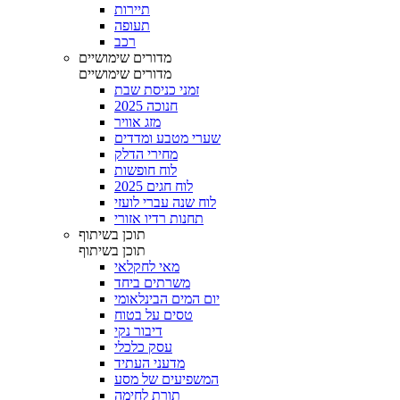
תיירות
תעופה
רכב
מדורים שימושיים
מדורים שימושיים
זמני כניסת שבת
חנוכה 2025
מזג אוויר
שערי מטבע ומדדים
מחירי הדלק
לוח חופשות
לוח חגים 2025
לוח שנה עברי לועזי
תחנות רדיו אזורי
תוכן בשיתוף
תוכן בשיתוף
מאי לחקלאי
משרתים ביחד
יום המים הבינלאומי
טסים על בטוח
דיבור נקי
עסק כלכלי
מדעני העתיד
המשפיעים של מסע
תורת לחימה