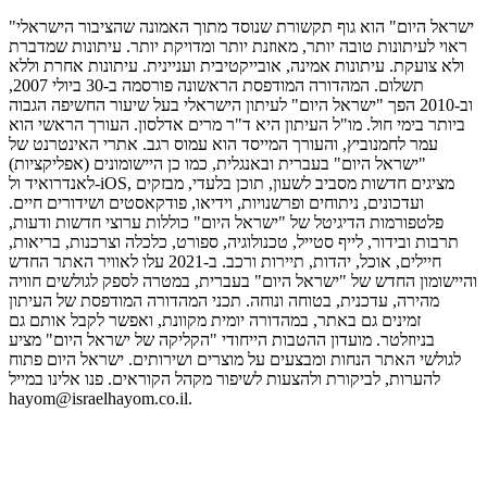
"ישראל היום" הוא גוף תקשורת שנוסד מתוך האמונה שהציבור הישראלי
ראוי לעיתונות טובה יותר, מאוזנת יותר ומדויקת יותר. עיתונות שמדברת
ולא צועקת. עיתונות אמינה, אובייקטיבית ועניינית. עיתונות אחרת וללא
תשלום. המהדורה המודפסת הראשונה פורסמה ב-30 ביולי 2007,
וב-2010 הפך "ישראל היום" לעיתון הישראלי בעל שיעור החשיפה הגבוה
ביותר בימי חול. מו"ל העיתון היא ד"ר מרים אדלסון. העורך הראשי הוא
עמר לחמנוביץ, והעורך המייסד הוא עמוס רגב. אתרי האינטרנט של
"ישראל היום" בעברית ובאנגלית, כמו כן היישומונים (אפליקציות)
לאנדרואיד ול-iOS, מציגים חדשות מסביב לשעון, תוכן בלעדי, מבזקים
ועדכונים, ניתוחים ופרשנויות, וידיאו, פודקאסטים ושידורים חיים.
פלטפורמות הדיגיטל של "ישראל היום" כוללות ערוצי חדשות ודעות,
תרבות ובידור, לייף סטייל, טכנולוגיה, ספורט, כלכלה וצרכנות, בריאות,
חיילים, אוכל, יהדות, תיירות ורכב. ב-2021 עלו לאוויר האתר החדש
והיישומון החדש של "ישראל היום" בעברית, במטרה לספק לגולשים חוויה
מהירה, עדכנית, בטוחה ונוחה. תכני המהדורה המודפסת של העיתון
זמינים גם באתר, במהדורה יומית מקוונת, ואפשר לקבל אותם גם
בניוזלטר. מועדון ההטבות הייחודי "הקליקה של ישראל היום" מציע
לגולשי האתר הנחות ומבצעים על מוצרים ושירותים. ישראל היום פתוח
להערות, לביקורת ולהצעות לשיפור מקהל הקוראים. פנו אלינו במייל
hayom@israelhayom.co.il.