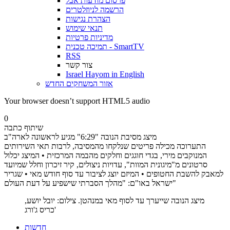
פרסום מודעות אבל
הרשמה לניוזלטרים
הצהרת נגישות
תנאי שימוש
מדיניות פרטיות
תמיכה טכנית - SmartTV
RSS
צור קשר
Israel Hayom in English
אזור המשחקים החדש
Your browser doesn’t support HTML5 audio
0
שיתוף כתבה
מיצג מסיבת הנובה "6:29" מגיע לראשונה לארה"ב
התערוכה מכילה פריטים שנלקחו מהמסיבה, לרבות תאי השירותים
המנוקבים מירי, בגדי חוגגים וחלקים מהבמה המרכזית • המיצג יכלול
סרטונים מ"מיגונית המוות", עדויות ניצולים, קיר זיכרון וחלל שמיועד
למאבק להשבת החטופים • המיזם יוצג לציבור עד סוף חודש מאי • שגריר
ישראל באו"ם: "מהלך הסברתי שישפיע על דעת העולם"
מיצג הנובה שייערך עד לסוף מאי במנהטן. צילום: יובל יושע,
כריס ג'ורג'
חדשות