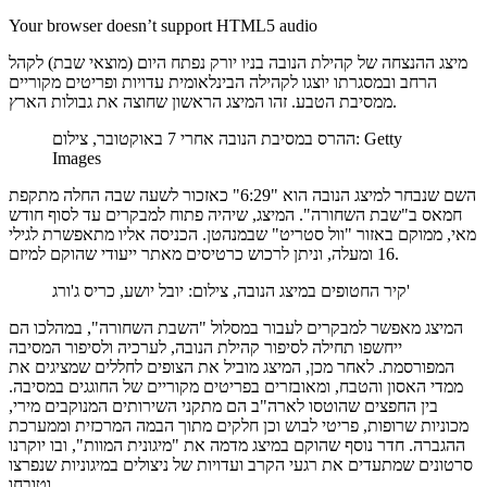
Your browser doesn’t support HTML5 audio
מיצג ההנצחה של קהילת הנובה בניו יורק נפתח היום (מוצאי שבת) לקהל
הרחב ובמסגרתו יוצגו לקהילה הבינלאומית עדויות ופריטים מקוריים
ממסיבת הטבע. זהו המיצג הראשון שחוצה את גבולות הארץ.
ההרס במסיבת הנובה אחרי 7 באוקטובר, צילום: Getty
Images
השם שנבחר למיצג הנובה הוא "6:29" כאזכור לשעה שבה החלה מתקפת
חמאס ב"שבת השחורה". המיצג, שיהיה פתוח למבקרים עד לסוף חודש
מאי, ממוקם באזור "וול סטריט" שבמנהטן. הכניסה אליו מתאפשרת לגילי
16 ומעלה, וניתן לרכוש כרטיסים מאתר ייעודי שהוקם למיזם.
קיר החטופים במיצג הנובה, צילום: יובל יושע, כריס ג'ורג'
המיצג מאפשר למבקרים לעבור במסלול "השבת השחורה", במהלכו הם
ייחשפו תחילה לסיפור קהילת הנובה, לערכיה ולסיפור המסיבה
המפורסמת. לאחר מכן, המיצג מוביל את הצופים לחללים שמציגים את
ממדי האסון והטבח, ומאובזרים בפריטים מקוריים של החוגגים במסיבה.
בין החפצים שהוטסו לארה"ב הם מתקני השירותים המנוקבים מירי,
מכוניות שרופות, פריטי לבוש וכן חלקים מתוך הבמה המרכזית וממערכת
ההגברה. חדר נוסף שהוקם במיצג מדמה את "מיגונית המוות", ובו יוקרנו
סרטונים שמתעדים את רגעי הקרב ועדויות של ניצולים במיגוניות שנפרצו
וטובחו.