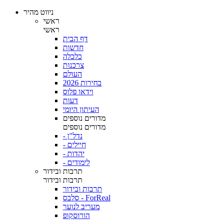
ניווט מהיר
ראשי
ראשי
דף הבית
חדשות
כלכלה
צרכנות
העולם
בחירות 2026
וידאו פלוס
דעות
העיתון היומי
מדורים נוספים
מדורים נוספים
- נדל"ן
- חיילים
- יהדות
- לימודים
תרבות ובידור
תרבות ובידור
תרבות ובידור
סלבס - ForReal
מעריב לנוער
הורוסקופ