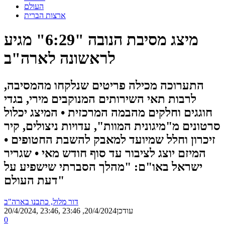
העולם
ארצות הברית
מיצג מסיבת הנובה "6:29" מגיע
לראשונה לארה"ב
התערוכה מכילה פריטים שנלקחו מהמסיבה,
לרבות תאי השירותים המנוקבים מירי, בגדי
חוגגים וחלקים מהבמה המרכזית • המיצג יכלול
סרטונים מ"מיגונית המוות", עדויות ניצולים, קיר
זיכרון וחלל שמיועד למאבק להשבת החטופים •
המיזם יוצג לציבור עד סוף חודש מאי • שגריר
ישראל באו"ם: "מהלך הסברתי שישפיע על
דעת העולם"
דור מלול, כתבנו בארה"ב
, עודכן
20/4/2024, 23:46
20/4/2024, 23:46
0