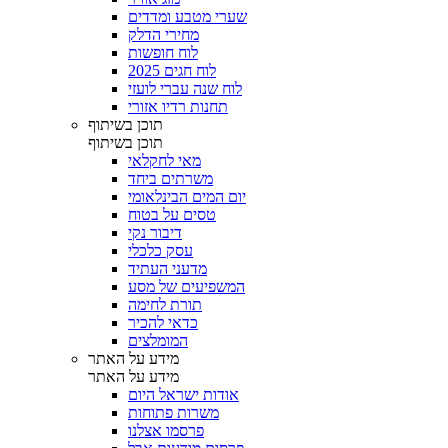
שערי מטבע ומדדים
מחירי הדלק
לוח חופשות
לוח חגים 2025
לוח שנה עברי לועזי
תחנות רדיו אזורי
תוכן בשיתוף
תוכן בשיתוף
מאי לחקלאי
משרתים ביחד
יום המים הבינלאומי
טסים על בטוח
דיבור נקי
עסק כלכלי
מדעני העתיד
המשפיעים של מסע
תורת לחימה
כדאי להכיר
המומלצים
מידע על האתר
מידע על האתר
אודות ישראל היום
משרות פתוחות
פרסמו אצלנו