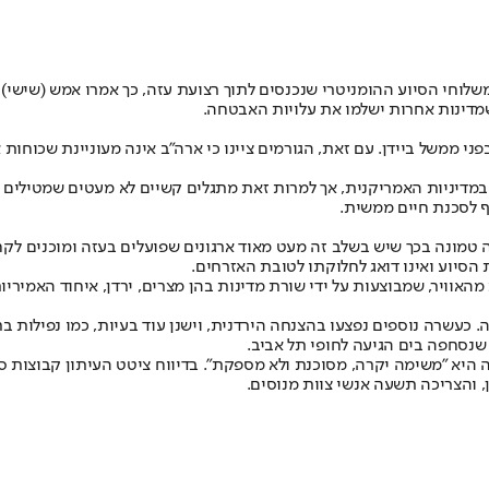
מדינות אחרות ישלמו את עלויות האבטחה.
י ממשל ביידן. עם זאת, הגורמים ציינו כי ארה"ב אינה מעוניינת שכוחות א
מדיניות האמריקנית, אך למרות זאת מתגלים קשיים לא מעטים שמטילים ספ
ף לסכנת חיים ממשית.
עיה טמונה בכך שיש בשלב זה מעט מאוד ארגונים שפועלים בעזה ומוכנים 
הסיוע ואינו דואג לחלוקתו לטובת האזרחים.
אוויר, שמבוצעות על ידי שורת מדינות בהן מצרים, ירדן, איחוד האמיריות
כעשרה נוספים נפצעו בהצנחה הירדנית, וישנן עוד בעיות, כמו נפילות בת
 שנסחפה בים הגיעה לחופי תל אביב.
זה היא "משימה יקרה, מסוכנת ולא מספקת". בדיווח ציטט העיתון קבוצות ס