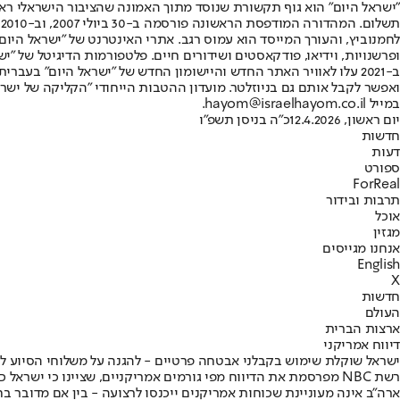
"ישראל היום" הוא גוף תקשורת שנוסד מתוך האמונה שהציבור הישראלי ראוי 
ת
ופרשנויות, וידיאו, פודקאסטים ושידורים חיים. פלטפורמות הדיגיטל של "ישרא
ב-2021 עלו לאוויר האתר החדש והיישומון החדש של "ישראל היום" בע
ואפשר לקבל אותם גם בניוזלטר. מועדון ההטבות הייחודי "הקליקה של ישרא
במייל hayom@israelhayom.co.il.
יום ראשון, 12.4.2026
כ"ה בניסן תשפ"ו
חדשות
דעות
ספורט
ForReal
תרבות ובידור
אוכל
מגזין
אנחנו מגייסים
English
X
חדשות
העולם
ארצות הברית
דיווח אמריקני
ישראל שוקלת שימוש בקבלני אבטחה פרטיים - להגנה על משלוחי הסיוע ל
רשת NBC מפרסמת את הדיווח מפי גורמים אמריקניים, שציינו כי י
ארה"ב אינה מעוניינת שכוחות אמריקנים ייכנסו לרצועה - בין אם מדובר בח