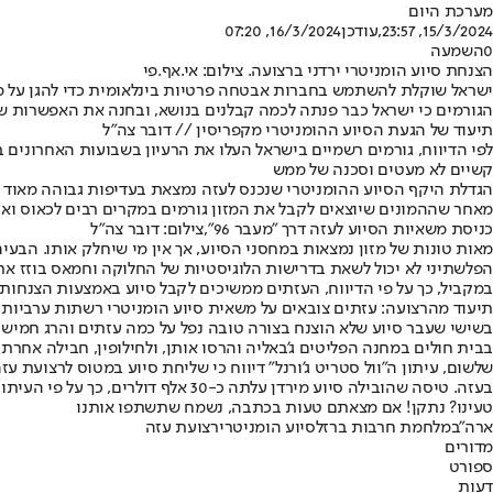
מערכת היום
15/3/2024, 23:57
,עודכן
16/3/2024, 07:20
0
השמעה
הצנחת סיוע הומניטרי ירדני ברצועה. צילום: אי.אף.פי
הגורמים כי ישראל כבר פנתה לכמה קבלנים בנושא, ובחנה את האפשרות ש
תיעוד של הגעת הסיוע ההומניטרי מקפריסין // דובר צה"ל
לפי הדיווח, גורמים רשמיים בישראל העלו את הרעיון בשבועות האחרונים בפנ
קשיים לא מעטים וסכנה של ממש
הגדלת היקף הסיוע ההומניטרי שנכנס לעזה נמצאת בעדיפות גבוהה מאוד ב
מאחר שההמונים שיוצאים לקבל את המזון גורמים במקרים רבים לכאוס וא
כניסת משאיות הסיוע לעזה דרך "מעבר 96",צילום: דובר צה"ל
מאות טונות של מזון נמצאות במחסני הסיוע, אך אין מי שיחלק אותו. הב
הפלשתיני לא יכול לשאת בדרישות הלוגיסטיות של החלוקה וחמאס בוזז את 
במקביל, כך על פי הדיווח, העזתים ממשיכים לקבל סיוע באמצעות הצנחות מה
תיעוד מהרצועה: עזתים צובאים על משאית סיוע הומניטרי רשתות ערביות
בשישי שעבר סיוע שלא הוצנח בצורה טובה נפל על כמה עזתים והרג חמישה. 
בבית חולים במחנה הפליטים ג'באליה והרסו אותן, ולחילופין, חבילה אחרת
שלשום, עיתון ה"וול סטריט ג'ורנל" דיווח כי שליחת סיוע במטוס לרצועת ע
בעזה. טיסה שהובילה סיוע מירדן עלתה כ-30 אלף דולרים, כך על פי העיתון, והצריכה תשעה אנשי צוות מנוסים.
טעינו? נתקן! אם מצאתם טעות בכתבה, נשמח שתשתפו אותנו
ארה"ב
מלחמת חרבות ברזל
סיוע הומניטרי
רצועת עזה
מדורים
ספורט
דעות