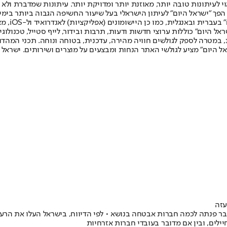
לעיתונות טובה יותר, מאוזנת יותר ומדויקת יותר. עיתונות שמדברת ולא צ
שלום. המהדורה המודפסת הראשונה פורסמה ב-30 ביולי 2007, וב-2010 הפך "ישראל היום" לעיתון הישראלי בעל שי
לחמנוביץ,
ל היום" כוללות ערוצי חדשות ודעות, תרבות ובידור, לייף סטייל, טכנולוגיה
ברית, במטרה לספק לגולשים חוויה מהירה, עדכנית, בטוחה ונוחה. תכני המה
ל היום" מציע לגולשי האתר הנחות ומבצעים על מוצרים ושירותים. ישראל 
עזה
שראל כבר פנתה לכמה חברות אבטחה בנושא • לפי הדיווח, בישראל העלו את ה
יילים, ובין אם מדובר בעובדי חברות אזרחיות