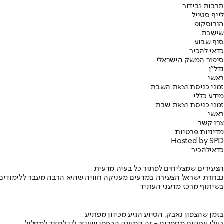
תרבות ובידור
לייף סטייל
הורוסקופ
שישבת
סוף שבוע
כדאי להכיר
סיפור המשק הישראלי
נדל"ן
ראשי
זמני כניסת וצאת השבת
מידע כללי
זמני כניסת וצאת שבת
ראשי
צרו קשר
מדיניות פרטיות
Hosted by SPD
כדאי
להכיר
הצעירים שמצליחים לפתור כל בעיה מדעית
נבחרת ישראל הצעירה במדעים מעניקה חוויה שהיא הרבה מעבר ללימודים
בשיתוף מרכז מדעני העתיד
בזמן שהצפון נאבק, הסיוע הגיע מכיוון מפתיע