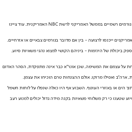
ישראל שוקלת להשתמש בחברות אבטחה פרטיות בינלאומית כדי להגן על משלוחי הסיוע ההומניטרי שנכנסים לתוך רצועת עזה, כך אמרו אמש (שישי) גורמים רשמיים בממשל האמריקני לרשת NBC האמריקנית. עוד ציינו
מריקנים ייכנסו לרצועה - בין אם מדובר בגורמים צבאיים או אזרחיים.
ק ביכולת של היוזמות - ביניהם הקושי למצוא נהגי משאיות סיוע,
לקחת על עצמם את המשימה, שכן אונר"א כבר אינה מתפקדת, הסהר האדום
, ארה"ב ואפילו מרוקו. אולם ההצנחות טרם הוכיחו את עצמן.
וך הים או באזורי העוטף. השבוע אף היו כאלה שנפלו על לוחות חשמל
יוע שטענו כי רק משלוחי משאיות בקנה מידה גדול יכולים למנוע רעב