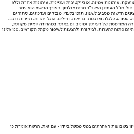
ועקת. עיתונות אמינה, אובייקטיבית ועניינית. עיתונות אחרת וללא
עור החשיפה הגבוה ביותר בימי חול. מו"ל העיתון היא ד"ר מרים אדלסון. העורך הראשי הוא עמר
 והעורך המייסד הוא עמוס רגב. אתרי האינטרנט של "ישראל היום" בעברית ובאנגלית, כמו כן היישומונים (אפליקציות) לאנדרואיד ול-iOS, מציגים חדשות מסביב לשעון, תוכן בלעדי, מבזקים ועדכונים, ניתוחים
, ספורט, כלכלה וצרכנות, בריאות, חיילים, אוכל, יהדות, תיירות ורכב.
דורה המודפסת של העיתון זמינים גם באתר, במהדורה יומית מקוונת,
היום פתוח להערות, לביקורת ולהצעות לשיפור מקהל הקוראים. פנו אלינו
רעיון בשבועות האחרונים בפני ממשל ביידן • עם זאת, הרשת אומרת כי