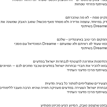
בעלי עסקים מספרים - זה המענק הכספי שעוזר לנו לחזור למסלול
בשיתוף מזרחי טפחות
נקיון פסח - לא מה שהכרתם
דק במיוחד, עוצמה אדירה ולא מפחד מאף מכשול: שואב האבק שמשנה את
בשיתוף Dreame
המקום הכי טוב באיצטדיון - שלכם
המונדיאל עם מסכי Dreame - כמו שעוד לא ראיתם ולא שמעתם
בשיתוף Dreame
הזדמנות אחרונה להצטרף לנבחרות ישראל במדעים
בואו להכיר את חברי נבחרות ישראל במדעים שכבר מחכים לכם – המיונים
בשיתוף מרכז מדעני העתיד
הצעירים שמצליחים לפתור כל בעיה מדעית
נבחרת ישראל הצעירה במדעים מעניקה חוויה שהיא הרבה מעבר ללימודים
בשיתוף מרכז מדעני העתיד
בזמן שהצפון נאבק, הסיוע הגיע מכיוון מפתיע