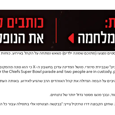
 נהרג ו-22 נוספים נפצעו (מתוכם שמונה ילדים) כשאש נפתחה על הקהל באירוע. 
ושל המדינה עדכן בחשבון ה-X כי הוא פונה מהמקום בעת שהחל הירי.
 the Chiefs Super Bowl parade and two people are in custody, p
ם על הבמה הגדולה את קהל האוהדים הרב שהגיע לאירוע. באותה העת נש
ד, ובכך מנעו מספר גדול יותר של נרצחים.
. שחקן הקבוצה דרו טרנקיל צייץ: "בבקשה הצטרפו אלי בתפילה עבור כל 