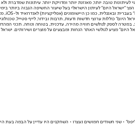
לעיתונות טובה יותר, מאוזנת יותר ומדויקת יותר. עיתונות שמדברת ולא צ
שלום. המהדורה המודפסת הראשונה פורסמה ב-30 ביולי 2007, וב-2010 הפך "ישראל היום" לעיתון הישראלי בעל שי
לחמנוביץ,
ל היום" כוללות ערוצי חדשות ודעות, תרבות ובידור, לייף סטייל, טכנולוגיה
ברית, במטרה לספק לגולשים חוויה מהירה, עדכנית, בטוחה ונוחה. תכני המה
ל היום" מציע לגולשי האתר הנחות ומבצעים על מוצרים ושירותים. ישראל 