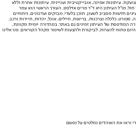
ועקת. עיתונות אמינה, אובייקטיבית ועניינית. עיתונות אחרת וללא
עור החשיפה הגבוה ביותר בימי חול. מו"ל העיתון היא ד"ר מרים אדלסון. העורך הראשי הוא עמר
 והעורך המייסד הוא עמוס רגב. אתרי האינטרנט של "ישראל היום" בעברית ובאנגלית, כמו כן היישומונים (אפליקציות) לאנדרואיד ול-iOS, מציגים חדשות מסביב לשעון, תוכן בלעדי, מבזקים ועדכונים, ניתוחים
, ספורט, כלכלה וצרכנות, בריאות, חיילים, אוכל, יהדות, תיירות ורכב.
דורה המודפסת של העיתון זמינים גם באתר, במהדורה יומית מקוונת,
היום פתוח להערות, לביקורת ולהצעות לשיפור מקהל הקוראים. פנו אלינו