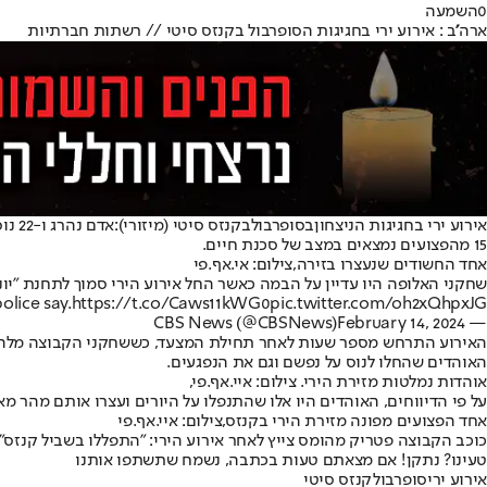
0
השמעה
ארה''ב : אירוע ירי בחגיגות הסופרבול בקנזס סיטי // רשתות חברתיות
אירוע ירי בחגיגות הניצחון
בסופרבול
בקנזס סיטי (מיזורי):
אדם
15 מהפצועים נמצאים במצב של סכנת חיים.
אחד החשודים שנעצרו בזירה,צילום: אי.אף.פי
שחקני האלופה היו עדיין על הבמה כאשר החל אירוע הירי סמוך לתחנת "יוניון" שבבירת מיזורי. מ
olice say.
https://t.co/Caws11kWG0
pic.twitter.com/oh2xQhpxJG
February 14, 2024
— CBS News (@CBSNews)
האירוע התרחש מספר שעות לאחר תחילת המצעד, כששחקני הקבוצה מלהיבי
האוהדים שהחלו לנוס על נפשם וגם את הנפגעים.
אוהדות נמלטות מזירת הירי. צילום: איי.אף.פי,
על פי הדיווחים, האוהדים היו אלו שהתנפלו על היורים ועצרו אותם מהר מאו
אחד הפצועים מפונה מזירת הירי בקנזס,צילום: איי.אף.פי
כוכב הקבוצה פטריק מהומס צייץ לאחר אירוע הירי: "התפללו בשביל קנזס"
טעינו? נתקן! אם מצאתם טעות בכתבה, נשמח שתשתפו אותנו
אירוע ירי
סופרבול
קנזס סיטי