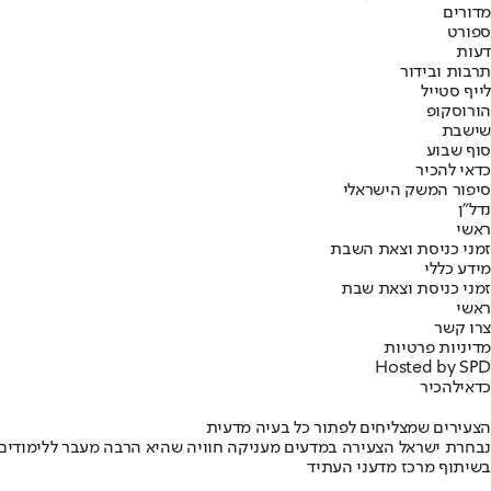
מדורים
ספורט
דעות
תרבות ובידור
לייף סטייל
הורוסקופ
שישבת
סוף שבוע
כדאי להכיר
סיפור המשק הישראלי
נדל"ן
ראשי
זמני כניסת וצאת השבת
מידע כללי
זמני כניסת וצאת שבת
ראשי
צרו קשר
מדיניות פרטיות
Hosted by SPD
כדאי
להכיר
הצעירים שמצליחים לפתור כל בעיה מדעית
נבחרת ישראל הצעירה במדעים מעניקה חוויה שהיא הרבה מעבר ללימודים
בשיתוף מרכז מדעני העתיד