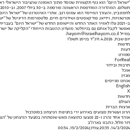
"ישראל היום" הוא גוף תקשורת שנוסד מתוך האמונה שהציבור הישראלי ראוי 
ת
ופרשנויות, וידיאו, פודקאסטים ושידורים חיים. פלטפורמות הדיגיטל של "ישרא
ב-2021 עלו לאוויר האתר החדש והיישומון החדש של "ישראל היום" בע
ואפשר לקבל אותם גם בניוזלטר. מועדון ההטבות הייחודי "הקליקה של ישרא
במייל hayom@israelhayom.co.il.
יום שבת, 11.4.2026
כ"ד בניסן תשפ"ו
חדשות
דעות
ספורט
ForReal
תרבות ובידור
אוכל
מגזין
אנחנו מגייסים
English
X
חדשות
העולם
ארצות הברית
הרוג ועשרות פצועים באירוע ירי בחגיגות הניצחון בסופרבול
אוהד אחד נהרג ו-22 נפצעו כתוצאה מאש שנפתחה במצעד הניצחון של "הצ'יפס" • שני חשודים חמושים נעצרו • השחקנים היו עדיין על הבמה בעת הירי וראו את האוהדים נמלטים על נפשם
דור מלול, כתבנו בארה"ב
14/2/2024, 20:35
,עודכן
15/2/2024, 00:54