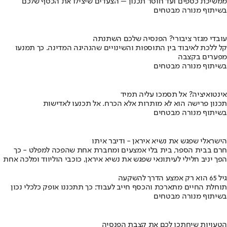
ממשיכת כספים ועד חוסר תכנון – הצעדים שיצילו את הכסף שלכם
בשיתוף מנורה מבטחים
עובדי מגזר ציבורי? הפנסיה שלכם השתנתה
קל ללכת לאיבוד בין התוספות והשינויים שהנהיגה המדינה. כך תמנעו
מפערים בקצבה
בשיתוף מנורה מבטחים
אינטואיציה? אל תסמכו עליה תמיד
תכנון פרישה הוא לא מותרות אלא הכרח. אל תכנעו לאדישות
בשיתוף מנורה מבטחים
הישראלי שפגש את נשיא איראן - ודיבר איתו
חרם בבית הספר, בית בלי אמצעים ומחברת אחת שהפכה למפלט - כך
הפך יניב חלילי לעיתונאי שפגש את נשיא איראן, כוכבי הוליווד ומלכה אחת
גיל 65 הוא רק אמצע הדרך להשקעה
תוחלת החיים מתארכת והכסף חייב לעבוד: כך תתכננו אופק כלכלי נכון
בשיתוף מנורה מבטחים
הטעויות שיחתכו לכם את קצבת הפנסיה