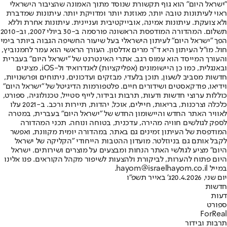
"ישראל היום" הוא גוף תקשורת שנוסד מתוך האמונה שהציבור הישראלי
ראוי לעיתונות טובה יותר, מאוזנת יותר ומדויקת יותר. עיתונות שמדברת
ולא צועקת. עיתונות אמינה, אובייקטיבית ועניינית. עיתונות אחרת וללא
תשלום. המהדורה המודפסת הראשונה פורסמה ב-30 ביולי 2007, וב-2010
הפך "ישראל היום" לעיתון הישראלי בעל שיעור החשיפה הגבוה ביותר בימי
חול. מו"ל העיתון היא ד"ר מרים אדלסון. העורך הראשי הוא עמר לחמנוביץ,
והעורך המייסד הוא עמוס רגב. אתרי האינטרנט של "ישראל היום" בעברית
ובאנגלית, כמו כן היישומונים (אפליקציות) לאנדרואיד ול-iOS, מציגים
חדשות מסביב לשעון, תוכן בלעדי, מבזקים ועדכונים, ניתוחים ופרשנויות,
וידיאו, פודקאסטים ושידורים חיים. פלטפורמות הדיגיטל של "ישראל היום"
כוללות ערוצי חדשות ודעות, תרבות ובידור, לייף סטייל, טכנולוגיה, ספורט,
כלכלה וצרכנות, בריאות, חיילים, אוכל, יהדות, תיירות ורכב. ב-2021 עלו
לאוויר האתר החדש והיישומון החדש של "ישראל היום" בעברית, במטרה
לספק לגולשים חוויה מהירה, עדכנית, בטוחה ונוחה. תכני המהדורה
המודפסת של העיתון זמינים גם באתר, במהדורה יומית מקוונת, ואפשר
לקבל אותם גם בניוזלטר. מועדון ההטבות הייחודי "הקליקה של ישראל
היום" מציע לגולשי האתר הנחות ומבצעים על מוצרים ושירותים. ישראל
היום פתוח להערות, לביקורת ולהצעות לשיפור מקהל הקוראים. פנו אלינו
במייל hayom@israelhayom.co.il.
יום שני, 20.4.2026
ג' באייר תשפ"ו
חדשות
דעות
ספורט
ForReal
תרבות ובידור