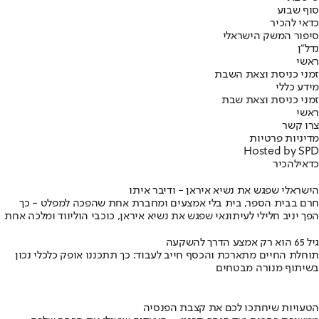
סוף שבוע
כדאי להכיר
סיפור המשק הישראלי
נדל"ן
ראשי
זמני כניסת וצאת השבת
מידע כללי
זמני כניסת וצאת שבת
ראשי
צרו קשר
מדיניות פרטיות
Hosted by SPD
כדאי
להכיר
הישראלי שפגש את נשיא איראן - ודיבר איתו
חרם בבית הספר, בית בלי אמצעים ומחברת אחת שהפכה למפלט - כך
הפך יניב חלילי לעיתונאי שפגש את נשיא איראן, כוכבי הוליווד ומלכה אחת
גיל 65 הוא רק אמצע הדרך להשקעה
תוחלת החיים מתארכת והכסף חייב לעבוד: כך תתכננו אופק כלכלי נכון
בשיתוף מנורה מבטחים
הטעויות שיחתכו לכם את קצבת הפנסיה