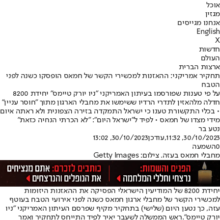
אוכל
מגזין
אנחנו מגייסים
English
X
חדשות
העולם
ארצות הברית
תחקיר אמריקני: ההאזנות למכשירי הקשר של חמאס הופסקו כשנה לפני
הטבח
על פי טענות שפורסמו בעיתון האמריקני "ניו יורק טיימס" יחידת 8200
חדלה מלהאזין לתדרי הרדיו ששימשו את מחבלי הארגון מתוך "חוסר עניין"
• בכלי התקשורת טענו כי ישראל התמקדה בזירה הצפונית ולא ראתה איום
מידי מצדו של חמאס • לפיד ל"ישראל היום": "לא הכרתי הנחיה כזאת"
נטע בר
30/10/2023, 11:32
,עודכן
30/10/2023, 13:02
0
השמעה
מחבלי חמאס בעזה. צילום: Getty Images
יחידת 8200 של המודיעין הישראלי הפסיקה את ההאזנות היזומות
למכשירי הקשר של מחבלי ארגון חמאס כשנה לפני אירועי הטבח בעוטף
עזה, כך נטען היום (שלישי) בתחקיר מקיף שפרסם העיתון האמריקני "ניו
יורק טיימס".
ראש הממשלה לשעבר יאיר לפיד התייחס לתחקיר ואמר