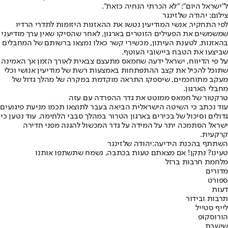
ל"ישראל היום": "לא הכרתי הנחיה כזאת".
צילום: יהודה שלזינגר
לפי התחקיר, אנשי המודיעין נטשו את ההאזנות היזומות לתדרי הרדיו
שמשמשים את הפעילים הזוטרים בארגון, לאחר שהסיקו שאין ערך מודיעני
בהאזנות. לטענת העיתון, מכשירי קשר כאלו נמצאו ברשותם של המחבלים
שביצעו את הטבח ביישובי העוטף.
על פי הדיווח, ישראל ידעה שחמאס מתעצם צבאית לאורך הזמן אך האמינה
שתוכל להכיל את קצב ההתפתחות באמצעות רשת של מודיעין אנושי וכלי
מעקב מתוחכמים, שיספקו התראה מוקדמת במקרה של מהלך גדול של
מחבלי הארגון.
טרקטור של חמאס ממוטט את גדר ההפרדה עם עזה
עוד נכתב כי השיטה הישראלית הביאה בעבר לתוצאו תכמו מניעת פיגועים
גדולים וסיכול של בכירים בארגון הטרור במהלך סבבי הלחימה. עוד נטען כי
ישראל הסתמכה יתר על המידה על גדר המכשול להגנה מפני חדירה
קרקעית.
השתתף בהכנת הידיעה:
יהודה שלזינגר
טעינו? נתקן! אם מצאתם טעות בכתבה, נשמח שתשתפו אותנו
מלחמת חרבות ברזל
מדורים
ספורט
דעות
תרבות ובידור
לייף סטייל
הורוסקופ
שישבת