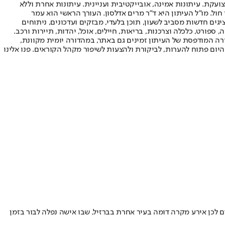
ועקת. עיתונות אמינה, אובייקטיבית ועניינית. עיתונות אחרת וללא
עור החשיפה הגבוה ביותר בימי חול. מו"ל העיתון היא ד"ר מרים אדלסון. העורך הראשי הוא עמר
 והעורך המייסד הוא עמוס רגב. אתרי האינטרנט של "ישראל היום" בעברית ובאנגלית, כמו כן היישומונים (אפליקציות) לאנדרואיד ול-iOS, מציגים חדשות מסביב לשעון, תוכן בלעדי, מבזקים ועדכונים, ניתוחים
, ספורט, כלכלה וצרכנות, בריאות, חיילים, אוכל, יהדות, תיירות ורכב.
דורה המודפסת של העיתון זמינים גם באתר, במהדורה יומית מקוונת,
היום פתוח להערות, לביקורת ולהצעות לשיפור מקהל הקוראים. פנו אלינו
 לכן אירע מקרה דומה בעיר אחרת בברזיל, שבו אישה נפלה לבור בזמן