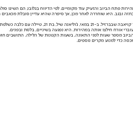
ירות פתח הביוב והזעיק עוד מקומיים. לפי הדיווח בגלובו, הם השיגו סו
בחזה ובגב. היא שוחררה לאחר מכן, אך סיפרה שהיא עדיין סובלת מכאבים ר
המקרה בריו דה ז'ניירו מגיע רק שבועיים לאחר תאונה דו
רי אורח חילצו אותה במהירות. היא נפגעה בשיניים, בלסת ובפנים.
וב מספר שעות לפני התאונה, בשעות הקטנות של הלילה. התושבים חושדים 
כסה כדי למנוע מקרים נוספים.