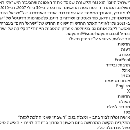
"ישראל היום" הוא גוף תקשורת שנוסד מתוך האמונה שהציבור הישראלי ראוי 
ת
ופרשנויות, וידיאו, פודקאסטים ושידורים חיים. פלטפורמות הדיגיטל של "ישרא
ב-2021 עלו לאוויר האתר החדש והיישומון החדש של "ישראל היום" בע
ואפשר לקבל אותם גם בניוזלטר. מועדון ההטבות הייחודי "הקליקה של ישרא
במייל hayom@israelhayom.co.il.
יום שלישי, 2.6.2026
י"ז בסיון תשפ"ו
חדשות
דעות
ספורט
ForReal
תרבות ובידור
אוכל
מגזין
אנחנו מגייסים
English
X
חדשות
העולם
מסביב לעולם
צפו
אישה נפלה לבור ביוב - וניצלה בנס: "חשבתי שאני הולכת למות"
התקרית הקשה התרחשה ביום ראשון האחרון בריו דה ז'ניירו • האישה סיפ
טיול עם הכלב שלה