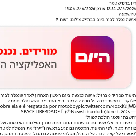
דין ברנדשטטר
2/6/2026, 12:54
,עודכן
2/6/2026, 13:06
0
השמעה
אישה נפלה לבור ביוב בברזיל. צילום: רשת X
אלנקר - וכאשר דרכה על מכסה הביוב, הוא התרומם והיא נפלה פנימה.
 sobre ela e é resgatada por motoboy
pic.twitter.com/4o3xK2ijMB
June 1, 2026
— SPACE LIBERDADE  (@NewsLiberdade)
"חשבתי שאני הולכת למות"
בתיעוד הויראלי שפורסם ברשתות החברתיות מתוך מצלמות האבטחה של בי
צונחת מטה. לפי התיעוד, המכסה גם פגע בראשה ו"זירז" את הנפילה למטה.