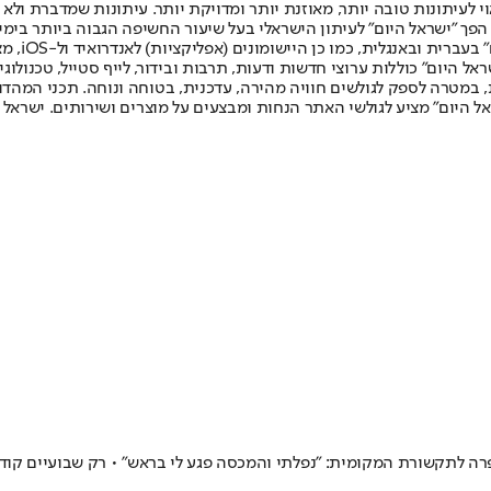
לעיתונות טובה יותר, מאוזנת יותר ומדויקת יותר. עיתונות שמדברת ולא צ
שלום. המהדורה המודפסת הראשונה פורסמה ב-30 ביולי 2007, וב-2010 הפך "ישראל היום" לעיתון הישראלי בעל שי
לחמנוביץ,
ל היום" כוללות ערוצי חדשות ודעות, תרבות ובידור, לייף סטייל, טכנולוגיה
ברית, במטרה לספק לגולשים חוויה מהירה, עדכנית, בטוחה ונוחה. תכני המה
ל היום" מציע לגולשי האתר הנחות ומבצעים על מוצרים ושירותים. ישראל 
רה לתקשורת המקומית: "נפלתי והמכסה פגע לי בראש" • רק שבועיים קודם