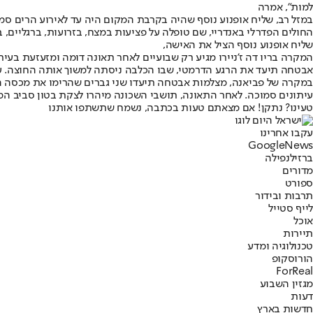
למות", אמרה
במזל רב, שליח אופנוע נוסף שהיה בקרבת המקום היה עד לאירוע הרים סמה
החולים הפדרלי באנדריי, שם טופלה על פציעות במצח, בזרועות, ברגליים, 
שליח אופנוע נוסף הציל את האישה,
אבטחה תיעד את הרגע הדרמטי, שבו הכלבה ניסתה למשוך אותה החוצה. עוב
במקרה של פביאנה, מצלמות אבטחה תיעדו שני גברים שהרימו את מכסה הבי
עיתונים סמוכה. לאחר התאונה, תושבי השכונה מיהרו לצקת בטון סביב המ
טעינו? נתקן! אם מצאתם טעות בכתבה, נשמח שתשתפו אותנו
עקבו אחרינו
G
o
o
g
l
e
News
ברזיל
נפילה
מדורים
ספורט
תרבות ובידור
לייף סטייל
אוכל
תיירות
טכנולוגיה ומדע
הורוסקופ
ForReal
מגזין השבוע
דעות
חדשות בארץ