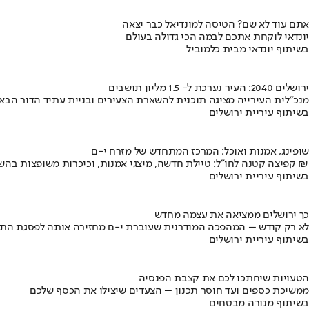
אתם עוד לא שם? הטיסה למונדיאל כבר יצאה
יונדאי לוקחת אתכם לבמה הכי גדולה בעולם
בשיתוף יונדאי מבית כלמוביל
ירושלים 2040: העיר נערכת ל- 1.5 מליון תושבים
מנכ"לית העירייה מציגה תוכנית להשארת הצעירים ובניית עתיד הדור הבא
בשיתוף עיריית ירושלים
שופינג, אמנות ואוכל: המרכז המתחדש של מזרח י-ם
קפיצה קטנה לחו"ל: טיילת חדשה, מיצגי אמנות, וכיכרות משופצות בהשקעה של 100 מיליון ₪
בשיתוף עיריית ירושלים
כך ירושלים ממציאה את עצמה מחדש
לא רק קודש – המהפכה המודרנית שעוברת י-ם מחזירה אותה לפסגת התי
בשיתוף עיריית ירושלים
הטעויות שיחתכו לכם את קצבת הפנסיה
ממשיכת כספים ועד חוסר תכנון – הצעדים שיצילו את הכסף שלכם
בשיתוף מנורה מבטחים