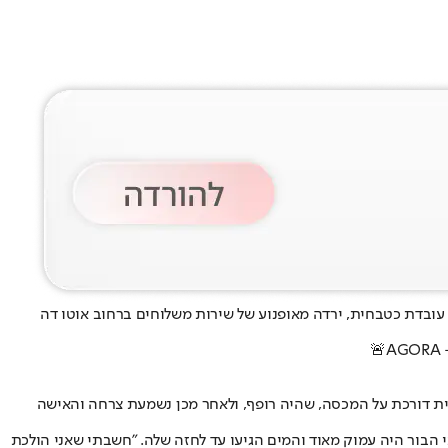
עוד מפחיד מברזיל: אישה נפצעה ביום ראשון האחרון לאחר שנפלה לבור ביוב בשכונת המרקאנה שבעיר ריו דה ז'ניירו. הקורבן, פביאנה רוזה בת 35, עובדת כטבחית, ירדה מאופנוע של שירות משלוחים ברחוב אוטו דה
🚨AGORA - 
ת דורכת על המכסה, שהיה רופף, ולאחר מכן נשמעת צרחה והאישה
תי פנימה עם הכול. המכסה התהפך, פגע במצח שלי ואני נפלתי למטה", סיפרה פביאנה ל-Globo. היא הוסיפה כי הבור היה עמוק מאוד והמים הגיעו עד לחזה שלה. "חשבתי שאני הולכת