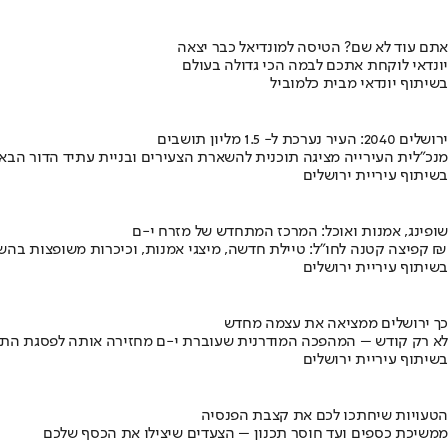
אתם עוד לא שם? הטיסה למונדיאל כבר יצאה
יונדאי לוקחת אתכם לבמה הכי גדולה בעולם
בשיתוף יונדאי מבית כלמוביל
ירושלים 2040: העיר נערכת ל- 1.5 מליון תושבים
מנכ"לית העירייה מציגה תוכנית להשארת הצעירים ובניית עתיד הדור הבא
בשיתוף עיריית ירושלים
שופינג, אמנות ואוכל: המרכז המתחדש של מזרח י-ם
קפיצה קטנה לחו"ל: טיילת חדשה, מיצגי אמנות, וכיכרות משופצות בהשקעה של 100 מיליון ₪
בשיתוף עיריית ירושלים
כך ירושלים ממציאה את עצמה מחדש
לא רק קודש – המהפכה המודרנית שעוברת י-ם מחזירה אותה לפסגת התי
בשיתוף עיריית ירושלים
הטעויות שיחתכו לכם את קצבת הפנסיה
ממשיכת כספים ועד חוסר תכנון – הצעדים שיצילו את הכסף שלכם