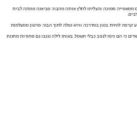
לם ממאפייה סמוכה והצליחו לחלץ אותה מהבור. פביאנה פונתה לבית
בים.
מה ומזעזעת בעיר קויאבה שבברזיל. ב-21 במאי, ג'וליאנה שיל, בת 21, טיילה עם כלבה כשלפתע קרסה לוחית בטון במדרכה והיא נפלה לתוך הבור. סרטון ממצלמות
כי הם ניסו לגנוב כבלי חשמל. באותו לילה נגנבו גם סחורות מחנות