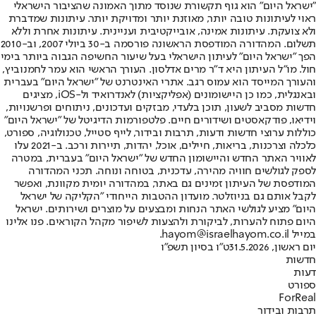
"ישראל היום" הוא גוף תקשורת שנוסד מתוך האמונה שהציבור הישראלי
ראוי לעיתונות טובה יותר, מאוזנת יותר ומדויקת יותר. עיתונות שמדברת
ולא צועקת. עיתונות אמינה, אובייקטיבית ועניינית. עיתונות אחרת וללא
תשלום. המהדורה המודפסת הראשונה פורסמה ב-30 ביולי 2007, וב-2010
הפך "ישראל היום" לעיתון הישראלי בעל שיעור החשיפה הגבוה ביותר בימי
חול. מו"ל העיתון היא ד"ר מרים אדלסון. העורך הראשי הוא עמר לחמנוביץ,
והעורך המייסד הוא עמוס רגב. אתרי האינטרנט של "ישראל היום" בעברית
ובאנגלית, כמו כן היישומונים (אפליקציות) לאנדרואיד ול-iOS, מציגים
חדשות מסביב לשעון, תוכן בלעדי, מבזקים ועדכונים, ניתוחים ופרשנויות,
וידיאו, פודקאסטים ושידורים חיים. פלטפורמות הדיגיטל של "ישראל היום"
כוללות ערוצי חדשות ודעות, תרבות ובידור, לייף סטייל, טכנולוגיה, ספורט,
כלכלה וצרכנות, בריאות, חיילים, אוכל, יהדות, תיירות ורכב. ב-2021 עלו
לאוויר האתר החדש והיישומון החדש של "ישראל היום" בעברית, במטרה
לספק לגולשים חוויה מהירה, עדכנית, בטוחה ונוחה. תכני המהדורה
המודפסת של העיתון זמינים גם באתר, במהדורה יומית מקוונת, ואפשר
לקבל אותם גם בניוזלטר. מועדון ההטבות הייחודי "הקליקה של ישראל
היום" מציע לגולשי האתר הנחות ומבצעים על מוצרים ושירותים. ישראל
היום פתוח להערות, לביקורת ולהצעות לשיפור מקהל הקוראים. פנו אלינו
במייל hayom@israelhayom.co.il.
יום ראשון, 31.5.2026
ט"ו בסיון תשפ"ו
חדשות
דעות
ספורט
ForReal
תרבות ובידור