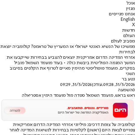
אוכל
מגזין
אנחנו מגייסים
English
X
חדשות
העולם
מסביב לעולם
ממשיכו של הנשיא האנטי ישראלי או המעריץ של טראמפ? קולומביה יוצאת
לבחירות
אזרחי המדינה הדרום אמריקנית יוצאים להצביע בבחירות שייקבעו את
המשך המגמה הפוליטית ביבשת כולה • בעוד מועמד השמאל מוביל
בסקרים, מועמד פופוליסטי מהימין מאיים לטרוף את הקלפים בסיבוב
השני
נטע בר
31/5/2026, 09:28
,עודכן
31/5/2026, 09:29
0
השמעה
ראש בראש, מועמד השמאל ספדה מול מועמד הימין אספריאלה
קולומביה על צומת דרכים: מיליוני אזרחי המדינה הדרום אמריקאית
צפויים לצאת היום (ראשון) לקלפיות בבחירות לנשיאות המדינה לאחר