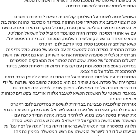
ארבע שנות שלטונו של גוטסבו פטרו, הנשיא הראשון מהשמאל
הסוציאליסטי שנבחר לראשות המדינה.
השמאל ינסה לשמור על השלטון: קולומביה יוצאת לבחירות רויטרס
פטרו צפוי לעזוב את תפקידו שכן החוקה במדינה מכתיבה כהונה אחת בת
ארבע שנים ויורשו הפוליטי, איוון ספדה, מוביל בסקרים האחרונים שבוצעו
עם 44 אחוזי תמיכה. ספדה הגיח כמועמד המוביל של השמאל הפוליטי,
והוא מתמודד כראש הקואליציה השלטת, המכונה "הברית ההיסטורית".
נשיא קולומביה גוסטבו פטרו בניו יורק,צילום: רויטרס
ספדה התחייב במידה רבה להמשכיות עם המצע של פטרו, כולל מדיניות
חברתית וכלכלית שנועדה להפחית את אי השוויון. הוא גם אימץ את גישת
"השלום המוחלט" של פטרו, שמטרתה לפתור את המאבקים הפנימיים
במדינה באמצעות משא ומתן עם קבוצות חמושות ורשתות פשע, בניגוד
להסתמכות בלבד על כוח צבאי.
התמודדות עם אלימות הנתמכת על ידי המדינה הפכה לסימן היכר בחייו
ובקריירה של ספדה. אביו, שהיה גם הוא סנאטור, נחשב כמי שנרצח על ידי
כוח צבאי מגובה על ידי הממשלה. במשך שנים, צ'פדה היה מעורב גם
במאבק משפטי על האשמת הנשיא לשעבר אלוורו אוריבה בקשרים לכוחות
צבאיים ימניים.
אזרחית קולומביה מבציעה בבחירות לנשיאות במדינה,צילום: רויטרס
הבטיח לדבוק בעמדתו של פטרו בנוגע לישראל, עמה ניתק הנשיא הנוכחי
את קשריו בשנת 2024 בנוגע למלחמה בעזה, אותה הגדיר כרצח עם -
האשמה שהוכחשה בתוקף על ידי ישראל. בשנה שעברה, הגיש ספדה
תלונה במשטרה נגד הנשיא לשעבר איוון דוקה בגין "הגנה על רצח עם" על
נסיעתו של דוקה לישראל ופגישתו עם ראש הממשלה בנימין נתניהו.