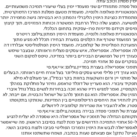
ימין מפולג וכוכב עולה
מול ספדה מתמודדים שני מועמדי ימין בעלי שיעורי תמיכה משמעותיים.
הסנאטורית פאלומה ולנסיה, מועמדת מטעם מפלגת המרכז הדמוקרטית,
מתמודדת כנציגת הימין הליברלי והמתון היא הבטיחה גישה מחמירה יותר
לפשיעה. המצע שלה כולל הרחבת המשטרה וכוחות המזוינים, תוך קיצוץ
מיסים וקידום מדיניות פרו-עסקית בתחום הכלכלי.
הסנאטורית פאלומה ולנסיה, מועמדת הימין המתון,צילום: רויטרס
אך המועמד שטרף את הקלפים במערת הבחירו תכלל לא מגיע מתוך
המערכת הפוליטית של קולומביה. מועמד הימין הפולפוליסטי אבלרדו דה
לה אספריאלה. אספריאלה, איש עסקים מצליח וראוותני, שבעבר שימש
כעורך דין של הפושעים הבכירים ביותר במדינה, טיפס למקום השני
בסקרים עם 30 אחוזי תמיכה.
תומכי אספריאלה בעצרת במדיין,צילום: איי.אף.פי
הוא עורך דין פלילי ואיש עסקים מיליונר בעל אורח חיים ראוותני, הבעלים
של מותגי יין ורום והשקעות בחוות בקר ובנדל"ן, אך מעולם לא מילא
תפקיד ציבורי. הוא מעריץ של דונלד טראמפ, וחיזר על מחלוקת במהלך
הקמפיין, ואמר למגיש רדיו שהוא זוכה בבחירות לנשים בגלל גודל איברי
המין שלו. אספריאלה הוא גם תומך נלהב של ישראל והבטיח, אם ייבחר, לא
רק להחזיר את היחסים הדיפלומטיים בין המדינות, שנותקו בתקופתו
פטרו, אלא להעביר את שגרירות קולומביה לירושלים.
עצרת של תומכי ספדה בבירה בוגוטה,צילום: איי.אף.פי
תקוותם הגדולה של תומכיו של אספריאלה היא שספדה לא יצליח להגיע
ל-50 אחוזי התמיכה הדרושים עך מנת לנצח בסיבוב הראשון, מה שייאפשר
לאספריאלה לגבש את הימין והמרכז הפוליטי סביבו ולנצח בסיבוב השני.
טעינו? נתקן! אם מצאתם טעות בכתבה, נשמח שתשתפו אותנו