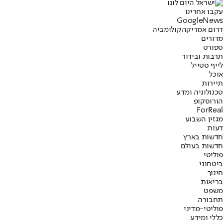
עקבו אחרינו
G
o
o
g
l
e
News
דרום אמריקה
קולומביה
מדורים
ספורט
תרבות ובידור
לייף סטייל
אוכל
תיירות
טכנולוגיה ומדע
הורוסקופ
ForReal
מגזין השבוע
דעות
חדשות בארץ
חדשות בעולם
פוליטי
ביטחוני
חינוך
בריאות
משפט
תחבורה
פוליטי-מדיני
כללי ומידע