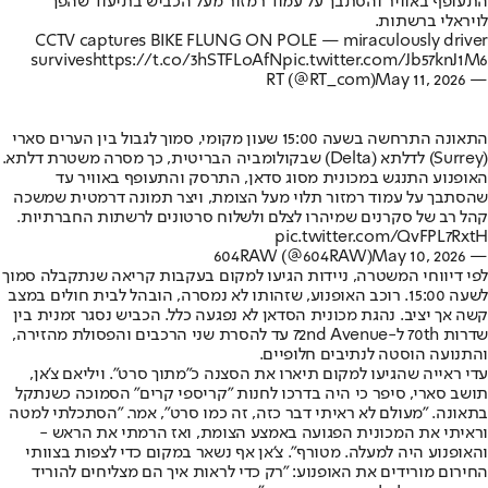
התעופף באוויר והסתבך על עמוד רמזור מעל הכביש בתיעוד שהפך
לויראלי ברשתות.
CCTV captures BIKE FLUNG ON POLE — miraculously driver
survives
https://t.co/3hSTFLoAfN
pic.twitter.com/Jb57knJ1M6
May 11, 2026
— RT (@RT_com)
התאונה התרחשה בשעה 15:00 שעון מקומי, סמוך לגבול בין הערים סארי
(Surrey) לדלתא (Delta) שבקולומביה הבריטית, כך מסרה משטרת דלתא.
האופנוע התנגש במכונית מסוג סדאן, התרסק והתעופף באוויר עד
שהסתבך על עמוד רמזור תלוי מעל הצומת, ויצר תמונה דרמטית שמשכה
קהל רב של סקרנים שמיהרו לצלם ולשלוח סרטונים לרשתות החברתיות.
pic.twitter.com/QvFPL7RxtH
May 10, 2026
— 604RAW (@604RAW)
לפי דיווחי המשטרה, ניידות הגיעו למקום בעקבות קריאה שנתקבלה סמוך
לשעה 15:00. רוכב האופנוע, שזהותו לא נמסרה, הובהל לבית חולים במצב
קשה אך יציב. נהגת מכונית הסדאן לא נפגעה כלל. הכביש נסגר זמנית בין
שדרות 70th ל-72nd Avenue עד להסרת שני הרכבים והפסולת מהזירה,
והתנועה הוסטה לנתיבים חלופיים.
עדי ראייה שהגיעו למקום תיארו את הסצנה כ"מתוך סרט". ויליאם צ'אן,
תושב סארי, סיפר כי היה בדרכו לחנות "קריספי קרים" הסמוכה כשנתקל
בתאונה. "מעולם לא ראיתי דבר כזה, זה כמו סרט", אמר. "הסתכלתי למטה
וראיתי את המכונית הפגועה באמצע הצומת, ואז הרמתי את הראש -
והאופנוע היה למעלה. מטורף". צ'אן אף נשאר במקום כדי לצפות בצוותי
החירום מורידים את האופנוע: "רק כדי לראות איך הם מצליחים להוריד