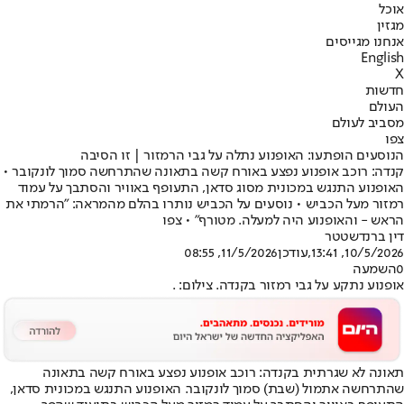
אוכל
מגזין
אנחנו מגייסים
English
X
חדשות
העולם
מסביב לעולם
צפו
הנוסעים הופתעו: האופנוע נתלה על גבי הרמזור | זו הסיבה
קנדה: רוכב אופנוע נפצע באורח קשה בתאונה שהתרחשה סמוך לונקובר •
האופנוע התנגש במכונית מסוג סדאן, התעופף באוויר והסתבך על עמוד
רמזור מעל הכביש • נוסעים על הכביש נותרו בהלם מהמראה: "הרמתי את
הראש - והאופנוע היה למעלה. מטורף" • צפו
דין ברנדשטטר
10/5/2026, 13:41
,עודכן
11/5/2026, 08:55
0
השמעה
אופנוע נתקע על גבי רמזור בקנדה. צילום: .
תאונה לא שגרתית בקנדה: רוכב אופנוע נפצע באורח קשה בתאונה
שהתרחשה אתמול (שבת) סמוך לונקובר. האופנוע התנגש במכונית סדאן,