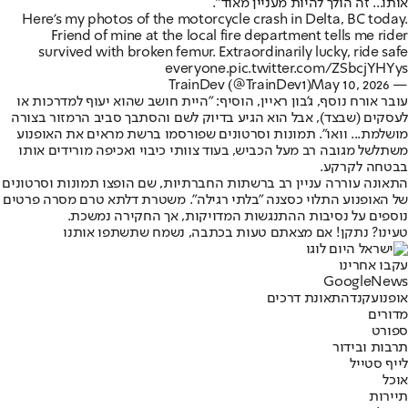
אותו... זה הולך להיות מעניין מאוד".
Here's my photos of the motorcycle crash in Delta, BC today.
Friend of mine at the local fire department tells me rider
survived with broken femur. Extraordinarily lucky, ride safe
everyone.
pic.twitter.com/ZSbcjYHYys
May 10, 2026
— TrainDev (@TrainDev1)
עובר אורח נוסף, ג'בון ראיין, הוסיף: "היית חושב שהוא יעוף למדרכות או
לעסקים (שבצד), אבל הוא הגיע בדיוק לשם והסתבך סביב הרמזור בצורה
מושלמת... וואו". תמונות וסרטונים שפורסמו ברשת מראים את האופנוע
משתלשל מגובה רב מעל הכביש, בעוד צוותי כיבוי ואכיפה מורידים אותו
בבטחה לקרקע.
התאונה עוררה עניין רב ברשתות החברתיות, שם הופצו תמונות וסרטונים
של האופנוע התלוי כסצנה "בלתי רגילה". משטרת דלתא טרם מסרה פרטים
נוספים על נסיבות ההתנגשות המדויקות, אך החקירה נמשכת.
טעינו? נתקן! אם מצאתם טעות בכתבה, נשמח שתשתפו אותנו
עקבו אחרינו
G
o
o
g
l
e
News
אופנוע
קנדה
תאונת דרכים
מדורים
ספורט
תרבות ובידור
לייף סטייל
אוכל
תיירות