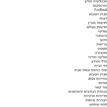
טכנולוגיה ומדע
הורוסקופ
ForReal
מגזין השבוע
דעות
חדשות בארץ
חדשות בעולם
פוליטי
ביטחוני
חינוך
בריאות
משפט
תחבורה
פוליטי-מדיני
כללי ומידע
דף הבית
זמני כניסת וצאת שבת
מגזין השבוע
בחירות 2026
אודות
צור קשר
נבחרת הכתבים והפרשנים
מדיניות פרטיות
הצהרת נגישות
תנאי שימוש