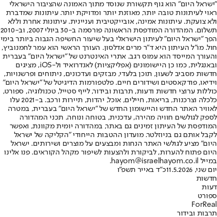
"ישראל היום" הוא גוף תקשורת שנוסד מתוך האמונה שהציבור הישראלי
ראוי לעיתונות טובה יותר, מאוזנת יותר ומדויקת יותר. עיתונות שמדברת
ולא צועקת. עיתונות אמינה, אובייקטיבית ועניינית. עיתונות אחרת וללא
תשלום. המהדורה המודפסת הראשונה פורסמה ב-30 ביולי 2007, וב-2010
הפך "ישראל היום" לעיתון הישראלי בעל שיעור החשיפה הגבוה ביותר בימי
חול. מו"ל העיתון היא ד"ר מרים אדלסון. העורך הראשי הוא עמר לחמנוביץ,
והעורך המייסד הוא עמוס רגב. אתרי האינטרנט של "ישראל היום" בעברית
ובאנגלית, כמו כן היישומונים (אפליקציות) לאנדרואיד ול-iOS, מציגים
חדשות מסביב לשעון, תוכן בלעדי, מבזקים ועדכונים, ניתוחים ופרשנויות,
וידיאו, פודקאסטים ושידורים חיים. פלטפורמות הדיגיטל של "ישראל היום"
כוללות ערוצי חדשות ודעות, תרבות ובידור, לייף סטייל, טכנולוגיה, ספורט,
כלכלה וצרכנות, בריאות, חיילים, אוכל, יהדות, תיירות ורכב. ב-2021 עלו
לאוויר האתר החדש והיישומון החדש של "ישראל היום" בעברית, במטרה
לספק לגולשים חוויה מהירה, עדכנית, בטוחה ונוחה. תכני המהדורה
המודפסת של העיתון זמינים גם באתר, במהדורה יומית מקוונת, ואפשר
לקבל אותם גם בניוזלטר. מועדון ההטבות הייחודי "הקליקה של ישראל
היום" מציע לגולשי האתר הנחות ומבצעים על מוצרים ושירותים. ישראל
היום פתוח להערות, לביקורת ולהצעות לשיפור מקהל הקוראים. פנו אלינו
במייל hayom@israelhayom.co.il.
יום שני, 11.5.2026
כ"ד באייר תשפ"ו
חדשות
דעות
ספורט
ForReal
תרבות ובידור