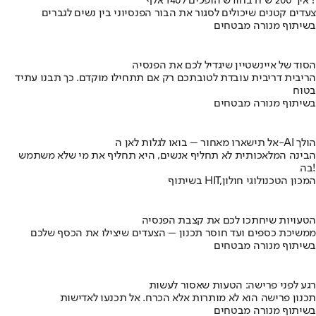
איך 200 ש"ח בחודש הופכים ל140 אלף ?
צעדים קטנים שיכולים לסגור את הבור הפנסיוני בין נשים לגברים
בשיתוף מנורה מבטחים
הסוד של איינשטיין שיגדיל לכם את הפנסיה
הריבית דריבית עובדת לטובתכם רק אם תתחילו מוקדם. כך תבנו עתיד
בטוח
בשיתוף מנורה מבטחים
אל תישארו מאחור – בואו לגלות לאן ה-AI הולך
הבינה המלאכותית לא תחליף אנשים, היא תחליף את מי שלא משתמש
בה!
בשיתוף HIT,המכון הטכנולוגי חולון
הטעויות שיחתכו לכם את קצבת הפנסיה
ממשיכת כספים ועד חוסר תכנון – הצעדים שיצילו את הכסף שלכם
בשיתוף מנורה מבטחים
רגע לפני פרישה: הטעות שאסור לעשות
תכנון פרישה הוא לא מותרות אלא הכרח. אל תכנעו לאדישות
בשיתוף מנורה מבטחים