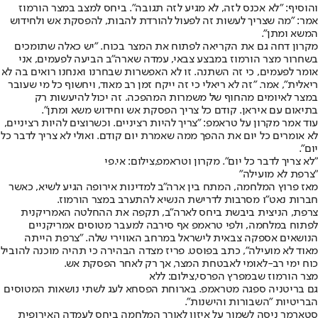
והוסיף: ״לא אכנס לזה, לא מגיע לזה תגובה״. ביחס למצב במצר הורמוז
אמר: ״מה שצריך לעשות זה לפעול להורדת להבות, להפסקת אש ולחידוש
המשא ומתן״.
מקרון דחה גם את הקריאה לפתוח את המצר בכוח. ״יש כאלה שתומכים
בשחרור מצר הורמוז במבצע צבאי, עמדה שארה״ב הביעה לפעמים, אני
אומר לפעמים, כי זה השתנה. זו לא האפשרות שבחרנו ואנחנו רואים בה לא
ריאלית״, אמר. ״זה לא ריאלי כי זה ייקח זמן רב מאוד, ויחשוף כל מי שעובר
במצר לאיומים מהחוף של משמרות המהפכה. זה יכול להיעשות רק
בתיאום עם איראן. קודם כל צריך הפסקת אש וחידוש משא ומתן״.
עוד אמר מקרון על טראמפ: ״צריך להיות רציניים. וכשרוצים להיות רציניים,
לא אומרים כל יום את ההפך ממה שאמרת יום קודם. ואולי לא צריך לדבר כל
יום״.
"לא צריך לדבר כל יום". מקרון וטראמפ,צילום: אי.פי
"צרפת לא מועילה"
מאז פרוץ המלחמה, המתח בין ארה״ב למדינות אירופה הגיע לשיא, כאשר
חברות נאט״ו מסרבות לדרישת הנשיא להתערב במצר הורמוז.
צרפת, הניצית ביבשת ביחס לארה״ב, תקפה את ההחלטה האמריקנית
לפתוח במלחמה, ולפי טראמפ אף סירבה למעבר מטוסים אמריקניים
הנושאים אספקה צבאית לישראל במרחב האווירי שלה. ״צרפת הייתה
מאוד לא מועילה״, כתב בפוסט. פריז מצדה הבהירה כי תהיה מוכנה להוביל
כוח ימי רב-לאומי לאבטחת המצר, אך רק לאחר הפסקת אש.
מצר הורמוז שבמפרץ הפרסי,צילום: ללא
גם בריטניה ספגה מטראמפ. בארוחת הפסחא לעג לשתי נושאות המטוסים
הבריטיות ״השבורות והישנות״.
סטארמר ניסה לשמור על איזון לאורך המלחמה ביחס לעמדה האירופית