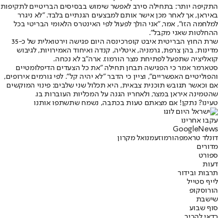
התקיפה יותר: בתחילה סירב לאפשר שימוש בבסיסים הבריטיים לתקיפות
באיראן, אך לאחר מכן אישר אותם למבצעים הגנתיים בלבד. ״לא ניגרר
למלחמה הזו״, אמר, ״אני הולך לפעול לפי האינטרס הלאומי הבריטי בכל
ההחלטות שאני מקבל״.
שרת החוץ הבריטית איבט קופר
כינסה היום פגישה וירטואלית של כ-35
מדינות
, בהן צרפת, גרמניה, איטליה, קנדה ואיחוד האמירויות, לגיבוש
קואליציה שתפעל לפתיחת מצר הורמוז. ארה״ב לא נכחה.
סטארמר אמר כי הפגישה תבחן תחילה ״את כל הצעדים הדיפלומטיים
והפוליטיים האפשריים״, וציין כי הדבר ״לא יהיה קל״. לפי גורמים אירופים,
אם וכאשר תגובש תוכנית צבאית, היא תכלול שני שלבים: פינוי המוקשים
שהטמינה איראן במצר, ולאחריו הגנה על המכליות העוברות בו.
טעינו? נתקן! אם מצאתם טעות בכתבה, נשמח שתשתפו אותנו
עקבו אחרינו
G
o
o
g
l
e
News
דונלד טראמפ
הורמוז
עמנואל מקרון
מדורים
ספורט
דעות
תרבות ובידור
לייף סטייל
הורוסקופ
שישבת
סוף שבוע
כדאי להכיר