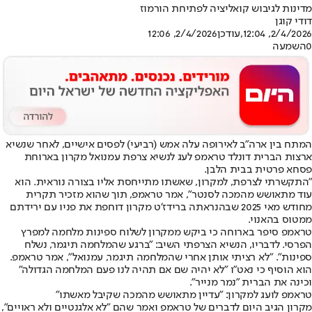
מדינות לגיבוש קואליציה לפתיחת הורמוז
דודי קוגן
2/4/2026, 12:04
,עודכן
2/4/2026, 12:06
0
השמעה
המתח בין ארה״ב לאירופה עלה אמש (רביעי) לפסים אישיים, לאחר שנשיא
ארצות הברית דונלד טראמפ לעג לנשיא צרפת עמנואל מקרון בארוחת
פסחא פרטית בבית הלבן.
״התקשרתי לצרפת, למקרון, שאשתו מתייחסת אליו בצורה נוראית. הוא
עוד מתאושש מהמכה לסנטר״, אמר טראמפ, תוך שהוא מזכיר תקרית
מחודש מאי 2025 שבה
נראתה ברידז׳ט מקרון דוחפת את פניו עם ירידתם
ממטוס בהאנוי
.
טראמפ סיפר בארוחה כי ביקש ממקרון לשלוח ספינות מלחמה למפרץ
הפרסי. לדבריו, הנשיא הצרפתי השיב: ״ברגע שהמלחמה תיגמר, נשלח
ספינות״. ״לא רציתי אותן אחרי שהמלחמה תיגמר, עמנואל״, אמר טראמפ.
הוא הוסיף כי נאט״ו ״לא יהיה שם אם תהיה לנו פעם המלחמה הגדולה״
וכינה את הברית ״נמר מנייר״.
טראמפ לועג למקרון: "עדיין מתאושש מהמכה שקיבל מאשתו"
מקרון הגיב היום לדברים של טראמפ ואמר שהם ״לא אלגנטיים ולא ראויים״,