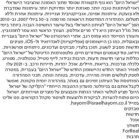
"ישראל היום" הוא גוף תקשורת שנוסד מתוך האמונה שהציבור הישראלי
ראוי לעיתונות טובה יותר, מאוזנת יותר ומדויקת יותר. עיתונות שמדברת
ולא צועקת. עיתונות אמינה, אובייקטיבית ועניינית. עיתונות אחרת וללא
תשלום. המהדורה המודפסת הראשונה פורסמה ב-30 ביולי 2007, וב-2010
הפך "ישראל היום" לעיתון הישראלי בעל שיעור החשיפה הגבוה ביותר בימי
חול. מו"ל העיתון היא ד"ר מרים אדלסון. העורך הראשי הוא עמר לחמנוביץ,
והעורך המייסד הוא עמוס רגב. אתרי האינטרנט של "ישראל היום" בעברית
ובאנגלית, כמו כן היישומונים (אפליקציות) לאנדרואיד ול-iOS, מציגים
חדשות מסביב לשעון, תוכן בלעדי, מבזקים ועדכונים, ניתוחים ופרשנויות,
וידיאו, פודקאסטים ושידורים חיים. פלטפורמות הדיגיטל של "ישראל היום"
כוללות ערוצי חדשות ודעות, תרבות ובידור, לייף סטייל, טכנולוגיה, ספורט,
כלכלה וצרכנות, בריאות, חיילים, אוכל, יהדות, תיירות ורכב. ב-2021 עלו
לאוויר האתר החדש והיישומון החדש של "ישראל היום" בעברית, במטרה
לספק לגולשים חוויה מהירה, עדכנית, בטוחה ונוחה. תכני המהדורה
המודפסת של העיתון זמינים גם באתר, במהדורה יומית מקוונת, ואפשר
לקבל אותם גם בניוזלטר. מועדון ההטבות הייחודי "הקליקה של ישראל
היום" מציע לגולשי האתר הנחות ומבצעים על מוצרים ושירותים. ישראל
היום פתוח להערות, לביקורת ולהצעות לשיפור מקהל הקוראים. פנו אלינו
במייל hayom@israelhayom.co.il.
מבזקים
חדשות
אוכל
תשחץ
ForReal
תרבות