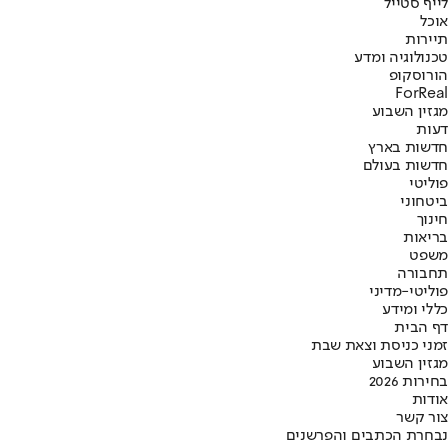
לייף סטייל
אוכל
תיירות
טכנולוגיה ומדע
הורוסקופ
ForReal
מגזין השבוע
דעות
חדשות בארץ
חדשות בעולם
פוליטי
ביטחוני
חינוך
בריאות
משפט
תחבורה
פוליטי-מדיני
כללי ומידע
דף הבית
זמני כניסת וצאת שבת
מגזין השבוע
בחירות 2026
אודות
צור קשר
נבחרת הכתבים והפרשנים