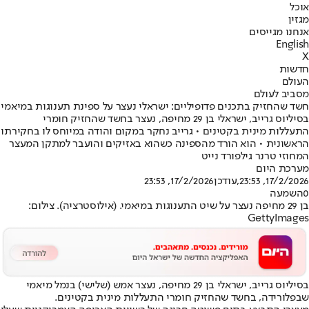
אוכל
מגזין
אנחנו מגייסים
English
X
חדשות
העולם
מסביב לעולם
חשד שהחזיק בתכנים פדופיליים: ישראלי נעצר על ספינת תענוגות במיאמי
בסיליוס גרייב, ישראלי בן 29 מחיפה, נעצר בחשד שהחזיק חומרי
התעללות מינית בקטינים • גרייב נחקר במקום והודה במיוחס לו בחקירתו
הראשונית • הוא הורד מהספינה כשהוא באזיקים והועבר למתקן המעצר
המחוזי טרנר גילפורד נייט
מערכת היום
17/2/2026, 23:53
,עודכן
17/2/2026, 23:53
0
השמעה
בן 29 מחיפה נעצר על שיט התענוגות במיאמי. (אילוסטרציה). צילום:
GettyImages
בסיליוס גרייב, ישראלי בן 29 מחיפה, נעצר אמש (שלישי) בנמל מיאמי
שבפלורידה, בחשד שהחזיק חומרי התעללות מינית בקטינים.