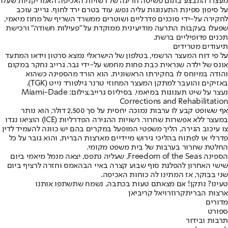
מעצרו התבצע בתום פשיטה חריגה של רשויות האכיפה האמריקניות שעלו
על סיפון ספינת התענוגות עליה נפש, עוד בטרם ירד לחוף. גרייב עוכב
לחקירה על-ידי סוכנים פדרליים ושוטרים ממשרד השריף של מחוז מיאמי,
שפעלו בעקבות התרעה מודיעינית ממוקדת על "פעילות חשודה" ורכישת
תכנים פדופיליים ברשת.
תיעודים מטרידים
על פי דוח המעצר הרשמי, בטלפון של הישראלי נמצא סרטון וידאו המתעד
אונס של ילדה שנראית כבת פחות מחמש על-ידי גבר. גרייב נחקר במקום
והודה במיוחס לו בחקירתו הראשונית. הוא הורד מהספינה כשהוא
באזיקים והועבר למתקן המעצר המחוזי טרנר גילפורד נייט (TGK).
נעצר על שיט תענוגות במיאמי. בסיליוס גרייב,צילום: Miami-Dade
Corrections and Rehabilitation
אף ששופט קבע לו ערבות נמוכה יחסית על סך 2,500 דולר, הוא נותר
במעצר ללא אפשרות שחרור. רשויות ההגירה הפדרליות (ICE) הוציאו נגדו
צו עיכוב הגירה, הליך משפטי המופעל במקרים בהם יש כוונה להעמיד לדין
פדרלי או לפתוח בהליכי גירוש מיידיים מארצות הברית, והוא גובר על כל
החלטת שחרור בערבות של בית משפט מקומי.
הספינה Freedom of the Seas, שעליה נתפס, יצאה מנמל מיאמי ביום
שישי האחרון להפלגת סוף שבוע קצרה באיי הבהאמס וחזרה לרציף ביום
שני בבוקר, אז המתינו לה כוחות האכיפה.
טעינו? נתקן! אם מצאתם טעות בכתבה, נשמח שתשתפו אותנו
ארצות הברית
קרוז
רויאל קריביאן
מדורים
ספורט
תרבות ובידור