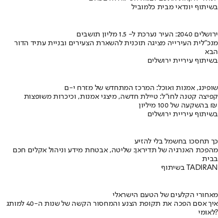
בשיתוף יונדאי מבית כלמוביל
ירושלים 2040: העיר נערכת ל- 1.5 מליון תושבים
מנכ"לית העירייה מציגה תוכנית להשארת הצעירים ובניית עתיד הדור
הבא
בשיתוף עיריית ירושלים
שופינג, אמנות ואוכל: המרכז המתחדש של מזרח י-ם
קפיצה קטנה לחו"ל: טיילת חדשה, מיצגי אמנות, וכיכרות משופצות
בהשקעה של 100 מיליון ₪
בשיתוף עיריית ירושלים
כך תחסכו בחשמל בלי להזיע
מהפכת האנרגיה של תדיראן: שליטה, אבטחת מידע וניהול אקלים חכם
בבית
בשיתוף TADIRAN
מאחורי הקלעים של הטעם הישראלי
איך אסם הפכה את תקופת הצנע והמחסור הקשה של שנות ה-40 למותג
לאומי?