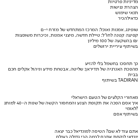
מדיניות פרטיות
הצהרת נגישות
תנאי שימוש
כדאי
להכיר
שופינג, אמנות ואוכל: המרכז המתחדש של מזרח י-ם
קפיצה קטנה לחו"ל: טיילת חדשה, מיצגי אמנות, וכיכרות משופצות
בהשקעה של 100 מיליון ₪
בשיתוף עיריית ירושלים
כך תחסכו בחשמל בלי להזיע
מהפכת האנרגיה של תדיראן: שליטה, אבטחת מידע וניהול אקלים חכם
בבית
בשיתוף TADIRAN
מאחורי הקלעים של הטעם הישראלי
איך אסם הפכה את תקופת הצנע והמחסור הקשה של שנות ה-40 למותג
לאומי?
בשיתוף אסם
אתם עוד לא שם? הטיסה למונדיאל כבר יצאה
יונדאי לוקחת אתכם לבמה הכי גדולה בעולם