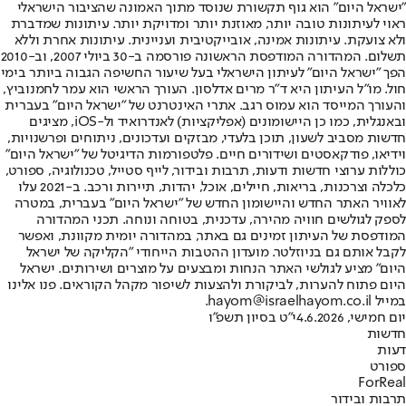
"ישראל היום" הוא גוף תקשורת שנוסד מתוך האמונה שהציבור הישראלי
ראוי לעיתונות טובה יותר, מאוזנת יותר ומדויקת יותר. עיתונות שמדברת
ולא צועקת. עיתונות אמינה, אובייקטיבית ועניינית. עיתונות אחרת וללא
תשלום. המהדורה המודפסת הראשונה פורסמה ב-30 ביולי 2007, וב-2010
הפך "ישראל היום" לעיתון הישראלי בעל שיעור החשיפה הגבוה ביותר בימי
חול. מו"ל העיתון היא ד"ר מרים אדלסון. העורך הראשי הוא עמר לחמנוביץ,
והעורך המייסד הוא עמוס רגב. אתרי האינטרנט של "ישראל היום" בעברית
ובאנגלית, כמו כן היישומונים (אפליקציות) לאנדרואיד ול-iOS, מציגים
חדשות מסביב לשעון, תוכן בלעדי, מבזקים ועדכונים, ניתוחים ופרשנויות,
וידיאו, פודקאסטים ושידורים חיים. פלטפורמות הדיגיטל של "ישראל היום"
כוללות ערוצי חדשות ודעות, תרבות ובידור, לייף סטייל, טכנולוגיה, ספורט,
כלכלה וצרכנות, בריאות, חיילים, אוכל, יהדות, תיירות ורכב. ב-2021 עלו
לאוויר האתר החדש והיישומון החדש של "ישראל היום" בעברית, במטרה
לספק לגולשים חוויה מהירה, עדכנית, בטוחה ונוחה. תכני המהדורה
המודפסת של העיתון זמינים גם באתר, במהדורה יומית מקוונת, ואפשר
לקבל אותם גם בניוזלטר. מועדון ההטבות הייחודי "הקליקה של ישראל
היום" מציע לגולשי האתר הנחות ומבצעים על מוצרים ושירותים. ישראל
היום פתוח להערות, לביקורת ולהצעות לשיפור מקהל הקוראים. פנו אלינו
במייל hayom@israelhayom.co.il.
יום חמישי, 4.6.2026
י"ט בסיון תשפ"ו
חדשות
דעות
ספורט
ForReal
תרבות ובידור