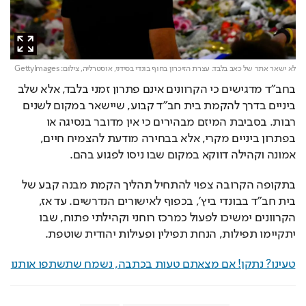
לא ישאר אתר של כאב בלבד. עצרת הזיכרון בחוף בונדי בסידני, אוסטרליה,
צילום: GettyImages
בחב"ד מדגישים כי הקרוונים אינם פתרון זמני בלבד, אלא שלב 
ביניים בדרך להקמת בית חב"ד קבוע, שיישאר במקום לשנים 
רבות. בסביבת המיזם מבהירים כי אין מדובר בנסיגה או 
בפתרון ביניים מקרי, אלא בבחירה מודעת להצמיח חיים, 
אמונה וקהילה דווקא במקום שבו ניסו לפגוע בהם.
בתקופה הקרובה צפוי להתחיל תהליך הקמת מבנה קבע של 
בית חב"ד בבונדי ביץ', בכפוף לאישורים הנדרשים. עד אז, 
הקרוונים ימשיכו לפעול כמרכז רוחני וקהילתי פתוח, שבו 
יתקיימו תפילות, הנחת תפילין ופעילות יהודית שוטפת.
טעינו? נתקן! אם מצאתם טעות בכתבה, נשמח שתשתפו אותנו