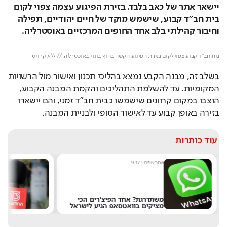
יישאר אתר של כאב בלבד. בזירת הפיגוע עצמה צפוי לקום 
בית חב"ד קבוע, שישמש מוקד של חיים יהודיים, תפילה 
וחיבור קהילתי בלב אחד החופים המרכזיים באוסטרליה.
Loaded
: 
Unmute
52.22%
בית חב"ד קבוע צפוי לקום בזירת הפיגוע הקשה בחוף בונדי באוסטרליה // ללא קרדיט
בשלב זה, מבנה הקבע נמצא בהליכי תכנון ואישור מול הרשויות 
המקומיות. עד להשלמת התהליכים והקמת המבנה הקבוע, 
הוצבו במקום קרוונים שישמשו כבית חב"ד זמני, והם יישארו 
בזירה באופן קבוע עד לאישור הסופי ולבניית המבנה.
עוד כותרות
שחר שפירו
|
9:17
מ
משתדרגת? אחד הפיצ'רים הכי
מציקים בוואטסאפ הגיע לישראל
א