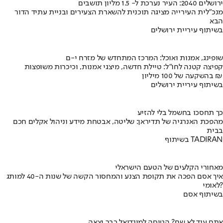
ירושלים 2040: העיר נערכת ל- 1.5 מליון תושבים
מנכ"לית העירייה מציגה תוכנית להשארת הצעירים ובניית עתיד הדור
הבא
בשיתוף עיריית ירושלים
שופינג, אמנות ואוכל: המרכז המתחדש של מזרח י-ם
קפיצה קטנה לחו"ל: טיילת חדשה, מיצגי אמנות, וכיכרות משופצות
בהשקעה של 100 מיליון ₪
בשיתוף עיריית ירושלים
כך תחסכו בחשמל בלי להזיע
מהפכת האנרגיה של תדיראן: שליטה, אבטחת מידע וניהול אקלים חכם
בבית
בשיתוף TADIRAN
מאחורי הקלעים של הטעם הישראלי
איך אסם הפכה את תקופת הצנע והמחסור הקשה של שנות ה-40 למותג
לאומי?
בשיתוף אסם
אתם עוד לא שם? הטיסה למונדיאל כבר יצאה