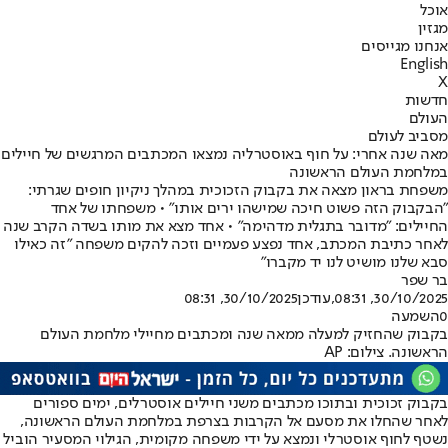
אוכל
מגזין
אנחנו מגייסים
English
X
חדשות
העולם
מסביב לעולם
מאה שנה אחרי: על חוף באוסטרליה נמצאו המכתבים המרגשים של חיילים
במלחמת העולם הראשונה
משפחת בראון מצאה את בקבוק הזכוכית במהלך ניקיון חופים שגרתי:
"הבקבוק הזה פשוט חיכה שמישהו ירים אותו" • משפחתו של אחד
החיילים: "מדובר בתגלית מדהימה" • אחד מצא את מותו בשדה הקרב שנה
לאחר כתיבת המכתב, אחד נפצע פעמיים וזכה להקים משפחה "זה כאילו
סבא שלנו מושיט לנו יד מקברו"
בר שפר
30/10/2025, 08:31
,עודכן
30/10/2025, 08:31
0
השמעה
בקבוק שהחזיק למעלה ממאה שנה ומכתבים מחיילי מלחמת העולם
הראשונה. צילום: AP
בקבוק זכוכית ובתוכו מכתבים משני חיילים אוסטרלים, ימים ספורים
לאחר שהחלו את מסעם אל הקרבות בצרפת במלחמת העולם הראשונה,
נשטף לחוף אוסטרלי ונמצא על ידי משפחה מקומית, הגילוי המסעיר הוביל