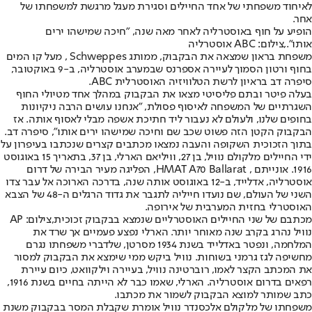
לאיחוד משפחתי של אחד החיילים וסגירת מעגל מרגשת למשפחתו של
אחר.
הופיע על חוף באוסטרליה לאחר מאה שנה, "חיכה שמישהו ירים
אותו".,צילום: ABC אוסטרליה
משפחת בראון שמצאה את הבקבוק, ממותג Schweppes , מעל קו המים
בחוף ורטון הסמוך לעיירה אספרנס שבמערב אוסטרליה, ב-9 באוקטובר,
סיפרה דב בראיון לרשת הטלוויזיה האוסטרלית ABC.
בעלה פיטר ובתם פליסיטי מצאו את הבקבוק במהלך אחד מטיולי החוף
השגרתיים של המשפחה לאיסוף פסולת, "אנחנו עושים הרבה ניקיונות
בחופים שלנו, ולעולם לא נעבור ליד חתיכת אשפה מבלי לאסוף אותה. אז
הבקבוק הקטן הזה פשוט שכב שם וחיכה שמישהו ירים אותו", סיפרה דב.
בתוך הזכוכית השקופה והעבה נמצאו מכתבים קצרים שנכתבו בעיפרון על
ידי החיילים מלקולם נוויל, בן 27, וויליאם הארלי, בן 37, בתאריך 15 באוגוסט
1916. אונייתם , HMAT A70 Ballarat, הפליגה מעיר הבירה של דרום
אוסטרליה, אדלייד, ב-12 באוגוסט אותה שנה, בדרכה הארוכה אל עבר צדו
השני של העולם, שם נועדו חייליה לתגבר את גדוד הרגלים ה-48 של הצבא
האוסטרלי בחזית המערבית של אירופה.
מכתבם של שני החיילים האוסטרליים שנמצא בבקבוק זכוכית,צילום: AP
נוויל נהרג בקרב שנה מאוחר יותר. הארלי נפצע פעמיים אך שרד את
המלחמה, ונפטר באדלייד בשנת 1934 מסרטן, שלדברי משפחתו נגרם
מחשיפה לגז גרמני בשוחות. נוויל ביקש ממי שימצא את הבקבוק למסור
את המכתב הקצר לאמו, רוברטינה נוויל, בעיירה וילקוואט, כיום עיירת
רפאים בדרום אוסטרליה. הארלי, שאמו כבר לא הייתה בחיים בשנת 1916,
כתב שמותר למוצא הבקבוק לשמור את מכתבו.
משפחתו של מלקולם אלכסנדר נוויל אומרת שקבלת המסר בבקבוק משנת