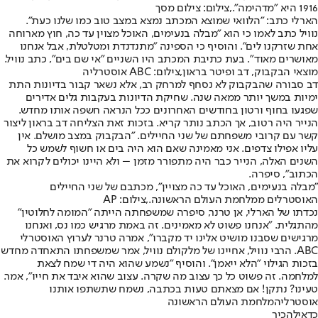
1916 היא "מדהימה".,צילום: צילום מסך
הארלי כתב: "הלוואי שמוצא המכתב נמצא במצב טוב כמו שלנו כעת".
נוויל כתב לאמו כי הוא "מבלה בנעימים, האוכל מצוין עד כה, חוץ מארוחה
אחת שזרקנו לים". והוסיף כי הספינה "מתנדנדת ומטלטלת, אבל אנחנו
מאושרים מאוד". בעת כתיבת המכתב היו השניים "אי שם בים", כתב נוויל.
מוצאי הבקבוק, דב ופיטר בראון,צילום: ABC אוסטרליה
דב סבורה שהבקבוק לא נסחף למרחק רב, אלא נשאר קבור בדיונות התת
ימיות במשך יותר ממאה שנה. שחיקת הדיונות בעקבות גלים אדירים
שפגעו בחוף ורטון בחודשים האחרונים ככל הנראה חשפה אותו מחדש.
הנייר היה רטוב, אך הכתב נותר קריא. בזכות זאת הצליחה דב בראון ליצור
קשר עם קרובי משפחתם של שני החיילים. "הבקבוק במצב מושלם. אין
עליו אפילו צדפים. אני מאמינה שאם הוא היה בים או חשוף לשמש כל
השנים האלה, הנייר כבר היה מתפורר מזמן – ולא היינו יכולים לקרוא את
הכתוב", סיפרה.
"מבלה בנעימים, האוכל עד כה מצויין", מכתבם של שני החיילים
האוסטרלים ממלחמת העולם הראשונה.,צילום: AP
נכדתו של הארלי, אן טרנר, סיפרה שמשפחתה הייתה "המומה לחלוטין"
מהתגלית. "אנחנו פשוט לא מאמינים. זה באמת מרגיש כמו נס, ואנחנו
מרגישים שסבנו מושיט אלינו יד מקברו", אמרה טרנר לערוץ האוסטרלי
ABC. הרבי נוויל, אחיינו של מלקולם נוויל, אמר שמשפחתו התאחדה מחדש
בזכות הגילוי "הלא ייאמן". והוסיף "נשמע שהוא היה די שמח לצאת
למלחמה. זה פשוט כל כך עצוב מה שקרה. עצוב שהוא איבד את חייו", אמר.
טעינו? נתקן! אם מצאתם טעות בכתבה, נשמח שתשתפו אותנו
אוסטרליה
מלחמת העולם הראשונה
כדאי
להכיר