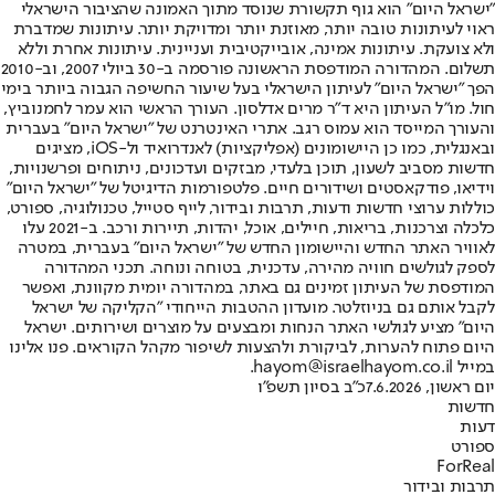
"ישראל היום" הוא גוף תקשורת שנוסד מתוך האמונה שהציבור הישראלי
ראוי לעיתונות טובה יותר, מאוזנת יותר ומדויקת יותר. עיתונות שמדברת
ולא צועקת. עיתונות אמינה, אובייקטיבית ועניינית. עיתונות אחרת וללא
תשלום. המהדורה המודפסת הראשונה פורסמה ב-30 ביולי 2007, וב-2010
הפך "ישראל היום" לעיתון הישראלי בעל שיעור החשיפה הגבוה ביותר בימי
חול. מו"ל העיתון היא ד"ר מרים אדלסון. העורך הראשי הוא עמר לחמנוביץ,
והעורך המייסד הוא עמוס רגב. אתרי האינטרנט של "ישראל היום" בעברית
ובאנגלית, כמו כן היישומונים (אפליקציות) לאנדרואיד ול-iOS, מציגים
חדשות מסביב לשעון, תוכן בלעדי, מבזקים ועדכונים, ניתוחים ופרשנויות,
וידיאו, פודקאסטים ושידורים חיים. פלטפורמות הדיגיטל של "ישראל היום"
כוללות ערוצי חדשות ודעות, תרבות ובידור, לייף סטייל, טכנולוגיה, ספורט,
כלכלה וצרכנות, בריאות, חיילים, אוכל, יהדות, תיירות ורכב. ב-2021 עלו
לאוויר האתר החדש והיישומון החדש של "ישראל היום" בעברית, במטרה
לספק לגולשים חוויה מהירה, עדכנית, בטוחה ונוחה. תכני המהדורה
המודפסת של העיתון זמינים גם באתר, במהדורה יומית מקוונת, ואפשר
לקבל אותם גם בניוזלטר. מועדון ההטבות הייחודי "הקליקה של ישראל
היום" מציע לגולשי האתר הנחות ומבצעים על מוצרים ושירותים. ישראל
היום פתוח להערות, לביקורת ולהצעות לשיפור מקהל הקוראים. פנו אלינו
במייל hayom@israelhayom.co.il.
יום ראשון, 7.6.2026
כ"ב בסיון תשפ"ו
חדשות
דעות
ספורט
ForReal
תרבות ובידור