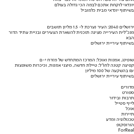
יונדאי לוקחת אתכם לבמה הכי גדולה בעולם
בשיתוף יונדאי מבית כלמוביל
ירושלים 2040: העיר נערכת ל- 1.5 מליון תושבים
מנכ"לית העירייה מציגה תוכנית להשארת הצעירים ובניית עתיד הדור
הבא
בשיתוף עיריית ירושלים
שופינג, אמנות ואוכל: המרכז המתחדש של מזרח י-ם
קפיצה קטנה לחו"ל: טיילת חדשה, מיצגי אמנות, וכיכרות משופצות
בהשקעה של 100 מיליון ₪
בשיתוף עיריית ירושלים
מדורים
ספורט
תרבות ובידור
לייף סטייל
אוכל
תיירות
טכנולוגיה ומדע
הורוסקופ
ForReal