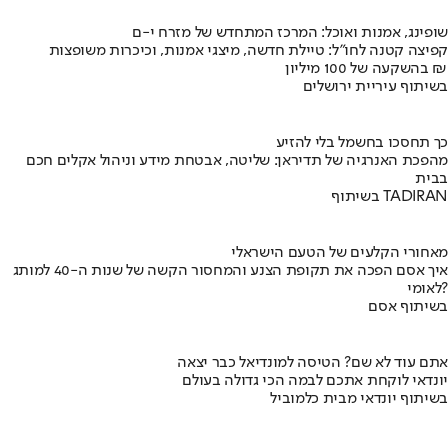
שופינג, אמנות ואוכל: המרכז המתחדש של מזרח י-ם
קפיצה קטנה לחו"ל: טיילת חדשה, מיצגי אמנות, וכיכרות משופצות
בהשקעה של 100 מיליון ₪
בשיתוף עיריית ירושלים
כך תחסכו בחשמל בלי להזיע
מהפכת האנרגיה של תדיראן: שליטה, אבטחת מידע וניהול אקלים חכם
בבית
בשיתוף TADIRAN
מאחורי הקלעים של הטעם הישראלי
איך אסם הפכה את תקופת הצנע והמחסור הקשה של שנות ה-40 למותג
לאומי?
בשיתוף אסם
אתם עוד לא שם? הטיסה למונדיאל כבר יצאה
יונדאי לוקחת אתכם לבמה הכי גדולה בעולם
בשיתוף יונדאי מבית כלמוביל