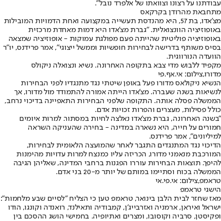
עבודתנו על רצונו וצוואתו של אלפרד נובל״.
מתחבאת מהרודן בקרקאס
מצ'אדו, בת 57, היא מהנדסת תעשייה במקצועה ואחת הדמויות המובילות
באופוזיציה הוונצואלית. ״גברת מצ'אדו היא דמות מאחדת מרכזית
באופוזיציה פוליטית שהייתה פעם מפולגת עמוקות - אופוזיציה שמצאה
בסיס משותף בדרישה לבחירות חופשיות וממשל ייצוגי״, אמר פרידנס, יו״ר
הוועדה הנורווגית.
מקפיד ללבוש מדי צבא בתקופה האחרונה. נשיא ונצואלה ניקולס
מדורו,צילום: אי.אף.פי
הנשיא ניקולאס מדורו פעל באופן שיטתי נגד מתנגדיו לפני הבחירות
לנשיאות בשנה שעברה. מצ’אדו הייתה אמורה להתמודד מול מדורו, אך
הממשלה פסלה אותה. התקופה שלפני הבחירות התאפיינה בדיכוי נרחב,
כולל פסילות, מעצרים והפרות זכויות אדם.
״בשנה האחרונה, גברת מצ'אדו נאלצה לחיות במסתור. למרות איומים
חמורים על חייה, היא נשארה במדינה - בחירה שהעניקה השראה
למיליונים״, אמר פרידנס.
הדיכוי נגד המתנגדים התגבר לאחר שהמועצה הלאומית לבחירות,
המורכבת מנאמני מדורו, הכריזה עליו כמנצח למרות עדויות מהימנות
להיפך. תוצאות הבחירות עוררו הפגנות ברחבי המדינה, שאליהן הגיבה
הממשלה בכוח וסתיימו במותם של יותר מ-20 בני אדם.
טראמפ,צילום: אי.פי.אי
הישגי טראמפ
מאז שחזר לבית הלבן בינואר, טראמפ טען כי הצליח ״לסיים שבע מלחמות״:
ישראל ואיראן, ארמניה ואזרבייג׳ן, קמבודיה ותאילנד, רואנדה וקונגו, הודו
ופקיסטן, סרביה וקוסובו, ומצרים ואתיופיה. בחמישי הושג ההסכם בין