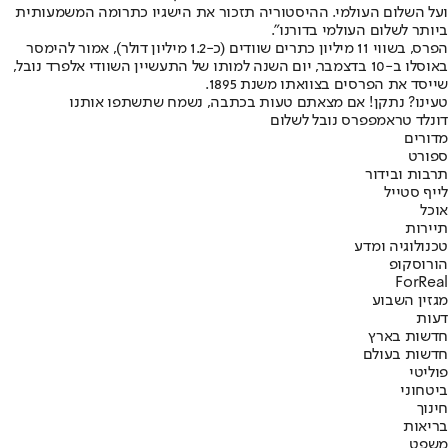
ועל השלום העולמי. ההיסטוריה תזכור את הישגיו כתרומה המשמעותית
ביותר לשלום העולמי בדורנו״.
הפרס, בשווי 11 מיליון כתרים שוודים (כ-1.2 מיליון דולר), אמור להימסר
באוסלו ב-10 בדצמבר, יום השנה למותו של התעשיין השוודי אלפרד נובל,
שייסד את הפרסים בצוואתו משנת 1895.
טעינו? נתקן! אם מצאתם טעות בכתבה, נשמח שתשתפו אותנו
דונלד טראמפ
פרס נובל לשלום
מדורים
ספורט
תרבות ובידור
לייף סטייל
אוכל
תיירות
טכנולוגיה ומדע
הורוסקופ
ForReal
מגזין השבוע
דעות
חדשות בארץ
חדשות בעולם
פוליטי
ביטחוני
חינוך
בריאות
משפט