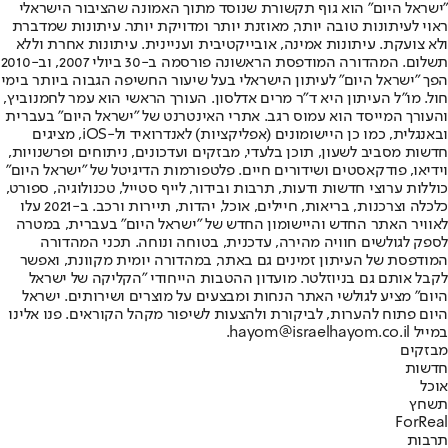
"ישראל היום" הוא גוף תקשורת שנוסד מתוך האמונה שהציבור הישראלי
ראוי לעיתונות טובה יותר, מאוזנת יותר ומדויקת יותר. עיתונות שמדברת
ולא צועקת. עיתונות אמינה, אובייקטיבית ועניינית. עיתונות אחרת וללא
תשלום. המהדורה המודפסת הראשונה פורסמה ב-30 ביולי 2007, וב-2010
הפך "ישראל היום" לעיתון הישראלי בעל שיעור החשיפה הגבוה ביותר בימי
חול. מו"ל העיתון היא ד"ר מרים אדלסון. העורך הראשי הוא עמר לחמנוביץ,
והעורך המייסד הוא עמוס רגב. אתרי האינטרנט של "ישראל היום" בעברית
ובאנגלית, כמו כן היישומונים (אפליקציות) לאנדרואיד ול-iOS, מציגים
חדשות מסביב לשעון, תוכן בלעדי, מבזקים ועדכונים, ניתוחים ופרשנויות,
וידיאו, פודקאסטים ושידורים חיים. פלטפורמות הדיגיטל של "ישראל היום"
כוללות ערוצי חדשות ודעות, תרבות ובידור, לייף סטייל, טכנולוגיה, ספורט,
כלכלה וצרכנות, בריאות, חיילים, אוכל, יהדות, תיירות ורכב. ב-2021 עלו
לאוויר האתר החדש והיישומון החדש של "ישראל היום" בעברית, במטרה
לספק לגולשים חוויה מהירה, עדכנית, בטוחה ונוחה. תכני המהדורה
המודפסת של העיתון זמינים גם באתר, במהדורה יומית מקוונת, ואפשר
לקבל אותם גם בניוזלטר. מועדון ההטבות הייחודי "הקליקה של ישראל
היום" מציע לגולשי האתר הנחות ומבצעים על מוצרים ושירותים. ישראל
היום פתוח להערות, לביקורת ולהצעות לשיפור מקהל הקוראים. פנו אלינו
במייל hayom@israelhayom.co.il.
מבזקים
חדשות
אוכל
תשחץ
ForReal
תרבות