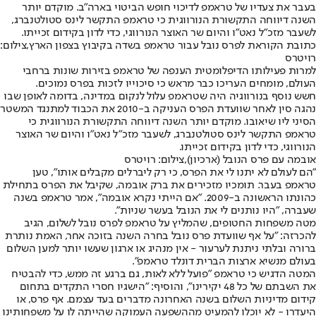
בעבר את צעדיו של טראמפ לדיכוי חופש הביטוי בארה״ב. מוקדם יותר
השנה דיווחה התקשורת הנורווגית כי טראמפ התקשר לינס סטולטנברג,
לשעבר מזכ״ל נאט״ו והיום שר האוצר הנורווגי, כדי לדון בקידום זכייתו.
כתובת הקוראת לפרס נובל עבור טראמפ בשדה בקיבוץ בצפון הארץ,צילום:
רויטרס
למרות פעילותו הדיפלומטית הענפה של טראמפ בזירות שונות ברחבי
העולם, מומחים העריכו כבר מראש כי סיכוייו לזכות בפרס נמוכים.
חשש נוסף בנורווגיה היה שטראמפ עלול לנקום במדינה, בדומה לאופן שבו
נהגה סין לאחר שוועדת הפרס העניקה ב-2010 את הכבוד למתנגד המשטר
הסיני ליו שיאובו. מוקדם יותר השנה דיווחה התקשורת הנורווגית כי
טראמפ התקשר לינס סטולטנברג, לשעבר מזכ״ל נאט״ו והיום שר האוצר
הנורווגי, כדי לדון בקידום זכייתו.
אובמה עם פרס הנובל (ארכיון),צילום: רויטרס
״הם לעולם לא יתנו לי את הפרס, כי רק ליברלים מקבלים אותו״, טען
טראמפ בעבר. תומכיו מזכירים את ברק אובמה, שקיבל את הפרס בתחילת
כהונתו הראשונה ב-2009. ״אם הייתי נקרא אובמה״, אמר טראמפ בשנה
שעברה, ״היו נותנים לי את הנובל בעשר שניות״.
מטה משפחות החטופים, שהמליץ על טראמפ לפרס נובל לשלום, הגיב
להכרזה: ״על אף שוועדת פרס נובל בחרה השנה בזוכה אחר, האמת נותרת
ברורה ובלתי ניתנת לערעור - אין מנהיג או ארגון שעשו יותר למען השלום
בעולם מנשיא ארצות הברית דונלד טראמפ״.
המטה הדגיש כי טראמפ ״פועל ללא לאות, גם ברגע זה ממש, כדי להבטיח
את השבתם של כל 48 יקירינו״, והוסיף: ״הישגיו חסרי התקדים בתחום
קידום מדיניות השלום בשנה האחרונה מדברים בעד עצמם. אף פרס, או
היעדרו - לא יוכלו להמעיט מההשפעה העמוקה שהייתה לו על משפחותינו