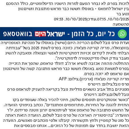
לזכות בפרס, לא נבחר הפעם למרות הישגיו הדיפלומטיים, כולל ההסכם
בין ישראל לחמאס • באוסלו חששו כבר מראש מתגובת וושינגטון
נטע בר
10/10/2025, 07:15
,עודכן
10/10/2025, 09:53
0
השמעה
ועדת פרס נובל לשלום הכריזה היום (שישי) באוסלו על מנהיגת האופוזיציה
בוונצואלה, מריה קורינה מצ'אדו, כזוכה בפרס לשנת 2025 בשל ״עבודתה
הבלתי נלאית לקידום זכויות דמוקרטיות לאנשי ונצואלה ומאבקה להשיג
מעבר צודק ושלו מדיקטטורה לדמוקרטיה״.
ההחלטה מהווה אכזבה לנשיא ארה״ב דונלד טראמפ, שהפך את הזכייה
בפרס למשאת נפש. באוסלו חששו כבר מראש מתגובה קשה של וושינגטון
אם טראמפ לא יזכה בפרס.
מריה קורינה מצ'אדו (ארכיון),צילום: AFP
פרס נובל,צילום: רויטרס
מפגינים בתל אביב נושאים מדליות נובל בקריאה להעניק לטראמפ פרס
נובל לשלום,צילום: רויטרס
״כאשר אוטוקרטים תופסים שלטון, חיוני להכיר באלה שעומדים בקו
החזית להגנה על החירות, מתרוממים ומתנגדים״, נכתב בנימוקי הוועדה.
על החשש מתגובה של טראמפ אמר לעיתונאים יורגן ווטנה פרידנס, יו״ר
הוועדה: ״בהיסטוריה הארוכה של פרס נובל לשלום, הוועדה הזאת ראתה
כל סוג של קמפיין ולחץ תקשורתי. קיבלנו אלפי מכתבים מאנשים, הוועדה
הזאת יושבת בחדר עם תמונות של כל הזוכים... אנחנו מבססים את