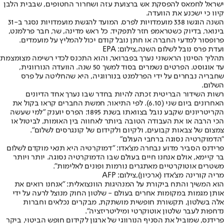
ישראל לחמאס להפסקת אש ברצועת עזה ושחרור החטופים, שבבית הלבן
קיוו כי ישכנע את הוועדה.
השנה הוגשו 338 מועמדויות לפרס. המועד להגשת מועמדויות נסגר ב-31
בינואר, בדיוק כשטראמפ חזר לתפקיד. כל ראש מדינה, שר, חבר פרלמנט,
פרופסור למדעי החברה או חתן נובל קודם יכול להמליץ על מועמדים.
ועדת פרס נובל לשלום השנה,צילום: EPA
תהליך הסינון הראשוני נערך בפברואר, והוא התכנס לכדי רשימה מצומצמת
עד אוגוסט. הפרטים נשמרים בסוד למשך 50 שנה. הוועדה הנורווגית,
שחבריה נבחרים על ידי הפרלמנט בנורווגיה, היא שהחליטה על פרס
השלום.
רשות השידור הבריטית זכתה להיות בחדר שבו נערך אחד הדיונים
האחרונים ביום שני (6.10). לפי התיאור, חמשת החברים קראו בקול את
הקריטריונים שקבע נובל בצוואתו בשנת 1895: הפרס יוענק ״למי שעשה
הכי הרבה או את העבודה הטובה ביותר לאחווה בין האומות, לביטול או
צמצום של צבאות קבועים, ולקיום ולקידום של קונגרסים לשלום״.
״הדמוקרטיה נסוגה ברחבי העולם״
פרידנס הסביר מדוע נבחרה מצ’אדו: ״דמוקרטיה היא תנאי מוקדם לשלום
בר קיימא, אולם אנחנו חיים בעולם שבו הדמוקרטיה נסוגה. יותר ויותר
משטרים אוטוקרטיים מאתגרים נורמות ופונים לאלימות״.
מריה קורינה מצ'אדו (ארכיון),צילום: AFP
הוא המשיך והתח ביקורת על המנהיגות הוונצואלית: ״אנחנו רואים את
אותן מגמות במקומות אחרים בעולם - שלטון החוק מנוצל לרעה על ידי
אלה בשלטון, תקשורת חופשית מושתקת, מבקרים נכלאים וחברות
נדחפות לעבר שלטון אוטוקרטי ומיליטריזציה״.
פרידנס, שמוביל את הסניף הנורווגי של ארגון לקידום חופש הביטוי, ביקר