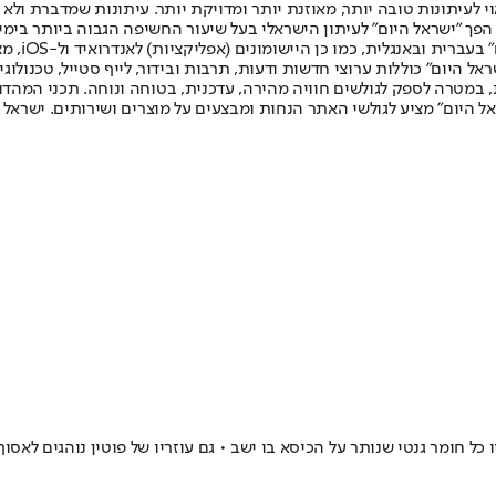
לעיתונות טובה יותר, מאוזנת יותר ומדויקת יותר. עיתונות שמדברת ולא צ
שלום. המהדורה המודפסת הראשונה פורסמה ב-30 ביולי 2007, וב-2010 הפך "ישראל היום" לעיתון הישראלי בעל שי
לחמנוביץ,
ל היום" כוללות ערוצי חדשות ודעות, תרבות ובידור, לייף סטייל, טכנולוגיה
ברית, במטרה לספק לגולשים חוויה מהירה, עדכנית, בטוחה ונוחה. תכני המה
ל היום" מציע לגולשי האתר הנחות ומבצעים על מוצרים ושירותים. ישראל 
כל חומר גנטי שנותר על הכיסא בו ישב • גם עוזריו של פוטין נוהגים לא