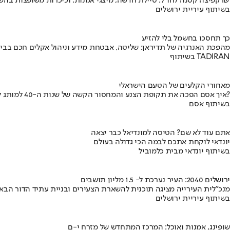
קפיצה קטנה לחו"ל: טיילת חדשה, מיצגי אמנות, וכיכרות משופצות בהשקעה של 100 מיליון ₪
בשיתוף עיריית ירושלים
כך תחסכו בחשמל בלי להזיע
מהפכת האנרגיה של תדיראן: שליטה, אבטחת מידע וניהול אקלים חכם בבי
בשיתוף TADIRAN
מאחורי הקלעים של הטעם הישראלי
איך אסם הפכה את תקופת הצנע והמחסור הקשה של שנות ה-40 למותג לאומי?
בשיתוף אסם
אתם עוד לא שם? הטיסה למונדיאל כבר יצאה
יונדאי לוקחת אתכם לבמה הכי גדולה בעולם
בשיתוף יונדאי מבית כלמוביל
ירושלים 2040: העיר נערכת ל- 1.5 מליון תושבים
מנכ"לית העירייה מציגה תוכנית להשארת הצעירים ובניית עתיד הדור הבא
בשיתוף עיריית ירושלים
שופינג, אמנות ואוכל: המרכז המתחדש של מזרח י-ם