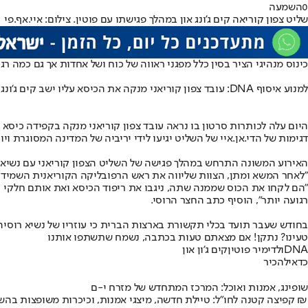
0
השמעה
שליט צפון קוריאה קים ג'ונג און במהלך פגישתו עם פוטין. צילום: איי.אף.פי
כינוס מנהיגי הציר בסין כלל מפגני ראווה של כוח ושל אחדות אך גם כמה 
למנוע איסוף DNA: עובד צפון קוריאני מנקה את הכיסא עליו ישב קים ג'ונג און // ללא קרדיט
היום עלה לכותרות סרטון בו נראה עובד צפון קוריאני מנקה בקפידה כיסא על
דגימות של הדי.אן.איי של השליט יגיעו לידי יריביה של המדינה המסוגרת וי
האירוע המשונה התרחש במהלך פגישה של השליט הצפון קוריאני עם נשיא רו
"לאחר המשא ומתן, הצוות שליווה את ראש הרפובליקה הקוריאנית השמיד בזה
"הם לקחו את הכוס שממנה שתה, ניגבו את ריפוד הכיסא ואת אותם חלקי ר
רגועה יותר", הוסיף כתב החצר הרוסי.
בחודש שעבר תועד בכלי תקשורת בארצות הברית כי עוזריו של נשיא רוסיה 
טעינו? נתקן! אם מצאתם טעות בכתבה, נשמח שתשתפו אותנו
DNA
ולדימיר פוטין
קים ג'ון און
כדאי
להכיר
שופינג, אמנות ואוכל: המרכז המתחדש של מזרח י-ם
קפיצה קטנה לחו"ל: טיילת חדשה, מיצגי אמנות, וכיכרות משופצות בהשקעה של 100 מיליון ₪