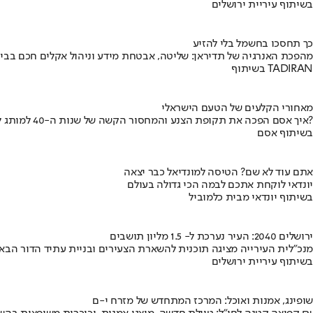
בשיתוף עיריית ירושלים
כך תחסכו בחשמל בלי להזיע
מהפכת האנרגיה של תדיראן: שליטה, אבטחת מידע וניהול אקלים חכם בבי
בשיתוף TADIRAN
מאחורי הקלעים של הטעם הישראלי
איך אסם הפכה את תקופת הצנע והמחסור הקשה של שנות ה-40 למותג לאומי?
בשיתוף אסם
אתם עוד לא שם? הטיסה למונדיאל כבר יצאה
יונדאי לוקחת אתכם לבמה הכי גדולה בעולם
בשיתוף יונדאי מבית כלמוביל
ירושלים 2040: העיר נערכת ל- 1.5 מליון תושבים
מנכ"לית העירייה מציגה תוכנית להשארת הצעירים ובניית עתיד הדור הבא
בשיתוף עיריית ירושלים
שופינג, אמנות ואוכל: המרכז המתחדש של מזרח י-ם