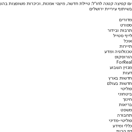
קפיצה קטנה לחו"ל: טיילת חדשה, מיצגי אמנות, וכיכרות משופצות בהשקעה של 100 מיליון ₪
בשיתוף עיריית ירושלים
מדורים
ספורט
תרבות ובידור
לייף סטייל
אוכל
תיירות
טכנולוגיה ומדע
הורוסקופ
ForReal
מגזין השבוע
דעות
חדשות בארץ
חדשות בעולם
פוליטי
ביטחוני
חינוך
בריאות
משפט
תחבורה
פוליטי-מדיני
כללי ומידע
דף הבית