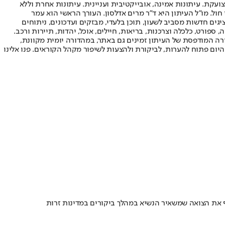
ועקת. עיתונות אמינה, אובייקטיבית ועניינית. עיתונות אחרת וללא
עור החשיפה הגבוה ביותר בימי חול. מו"ל העיתון היא ד"ר מרים אדלסון. העורך הראשי הוא עמר
 והעורך המייסד הוא עמוס רגב. אתרי האינטרנט של "ישראל היום" בעברית ובאנגלית, כמו כן היישומונים (אפליקציות) לאנדרואיד ול-iOS, מציגים חדשות מסביב לשעון, תוכן בלעדי, מבזקים ועדכונים, ניתוחים
, ספורט, כלכלה וצרכנות, בריאות, חיילים, אוכל, יהדות, תיירות ורכב.
דורה המודפסת של העיתון זמינים גם באתר, במהדורה יומית מקוונת,
היום פתוח להערות, לביקורת ולהצעות לשיפור מקהל הקוראים. פנו אלינו
סוף את הצואה שמשאיר הנשיא במהלך ביקורים במדינות זרות