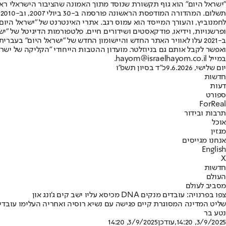
"ישראל היום" הוא גוף תקשורת שנוסד מתוך האמונה שהציבור הישראלי ראוי 
ת
ופרשנויות, וידיאו, פודקאסטים ושידורים חיים. פלטפורמות הדיגיטל של "ישרא
ב-2021 עלו לאוויר האתר החדש והיישומון החדש של "ישראל היום" בע
ואפשר לקבל אותם גם בניוזלטר. מועדון ההטבות הייחודי "הקליקה של ישרא
במייל hayom@israelhayom.co.il.
יום שלישי, 9.6.2026
כ"ד בסיון תשפ"ו
חדשות
דעות
ספורט
ForReal
תרבות ובידור
אוכל
מגזין
אנחנו מגייסים
English
X
חדשות
העולם
מסביב לעולם
צפו בפרנויה: עובדים מנקים DNA מכיסא עליו ישב קים ג'ונג און
שליט המדינה המסוגרת קיים פגישה עם נשיא רוסיה ואחריה העלימו עובדיו 
נטע בר
3/9/2025, 14:20
,עודכן
3/9/2025, 14:20