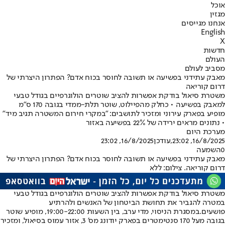
אוכל
מגזין
אנחנו מגייסים
English
X
חדשות
העולם
מסביב לעולם
מאבק עתידני בפשיעה או תשובה לחוסר בכוח אדם? הפתרון היצרתי של
דרום קוריאה
משטרת סיאול בודקת אפשרות להציב שוטרים הולוגרפיים בגודל טבעי
למאבק בפשיעה • כחלק מהפיילוט, שוטר תלת-ממדי בגובה 170 ס"מ
מופיע בפארק עירוני ומזכיר לתושבים: "במקרי חירום המשטרה תגיב מיד"
• נתונים מראים ירידה של 22% בפשיעה באזור
מערכת היום
16/8/2025, 23:02
,עודכן
16/8/2025, 23:02
0
השמעה
מאבק עתידני בפשיעה או תשובה לחוסר בכוח אדם? הפתרון היצרתי של
דרום קוריאה. צילום: ללא
משטרת סיאול בודקת אפשרות להציב שוטרים הולוגרפיים בגודל טבעי
במטרה להגביר את תחושת הביטחון של האנשים ולהרתיע
פושעים.
במסגרת הניסוי, מדי ערב, בין השעות 19:00-22:00, מופיע שוטר
בגובה מעל 170 סנטימטרים בפארק יודונג מס' 3, אזור עמוס בסיאול, ומזכיר