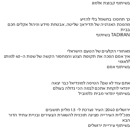
בשיתוף קבוצת אלמוג
כך תחסכו בחשמל בלי להזיע
מהפכת האנרגיה של תדיראן: שליטה, אבטחת מידע וניהול אקלים חכם
בבית
בשיתוף TADIRAN
מאחורי הקלעים של הטעם הישראלי
איך אסם הפכה את תקופת הצנע והמחסור הקשה של שנות ה-40 למותג
לאומי?
בשיתוף אסם
אתם עוד לא שם? הטיסה למונדיאל כבר יצאה
יונדאי לוקחת אתכם לבמה הכי גדולה בעולם
בשיתוף יונדאי מבית כלמוביל
ירושלים 2040: העיר נערכת ל- 1.5 מליון תושבים
מנכ"לית העירייה מציגה תוכנית להשארת הצעירים ובניית עתיד הדור
הבא
בשיתוף עיריית ירושלים