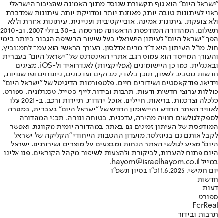
"ישראל היום" הוא גוף תקשורת שנוסד מתוך האמונה שהציבור הישראלי
ראוי לעיתונות טובה יותר, מאוזנת יותר ומדויקת יותר. עיתונות שמדברת
ולא צועקת. עיתונות אמינה, אובייקטיבית ועניינית. עיתונות אחרת וללא
תשלום. המהדורה המודפסת הראשונה פורסמה ב-30 ביולי 2007, וב-2010
הפך "ישראל היום" לעיתון הישראלי בעל שיעור החשיפה הגבוה ביותר בימי
חול. מו"ל העיתון היא ד"ר מרים אדלסון. העורך הראשי הוא עמר לחמנוביץ,
והעורך המייסד הוא עמוס רגב. אתרי האינטרנט של "ישראל היום" בעברית
ובאנגלית, כמו כן היישומונים (אפליקציות) לאנדרואיד ול-iOS, מציגים
חדשות מסביב לשעון, תוכן בלעדי, מבזקים ועדכונים, ניתוחים ופרשנויות,
וידיאו, פודקאסטים ושידורים חיים. פלטפורמות הדיגיטל של "ישראל היום"
כוללות ערוצי חדשות ודעות, תרבות ובידור, לייף סטייל, טכנולוגיה, ספורט,
כלכלה וצרכנות, בריאות, חיילים, אוכל, יהדות, תיירות ורכב. ב-2021 עלו
לאוויר האתר החדש והיישומון החדש של "ישראל היום" בעברית, במטרה
לספק לגולשים חוויה מהירה, עדכנית, בטוחה ונוחה. תכני המהדורה
המודפסת של העיתון זמינים גם באתר, במהדורה יומית מקוונת, ואפשר
לקבל אותם גם בניוזלטר. מועדון ההטבות הייחודי "הקליקה של ישראל
היום" מציע לגולשי האתר הנחות ומבצעים על מוצרים ושירותים. ישראל
היום פתוח להערות, לביקורת ולהצעות לשיפור מקהל הקוראים. פנו אלינו
במייל hayom@israelhayom.co.il.
יום חמישי, 11.6.2026
כ"ו בסיון תשפ"ו
חדשות
דעות
ספורט
ForReal
תרבות ובידור