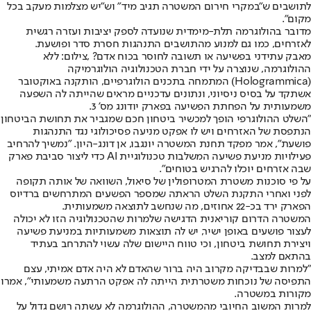
לתושבים ש"במקרי חירום המשטרה תגיב מיד" וש"יש מצלמות מעקב בכל
מקום".
מדובר בהולוגרמה תלת-מימדית שנועדה לספק יציבות ועזרה רגשית
לאזרחים, כמו גם למנוע מהתושבים התנהגות חסרת סדר ופושעת.
מאבק עתידני בפשיעה או תשובה לחוסר בכוח אדם? ,צילום: ללא
ההולוגרמה, שנוצרה על ידי חברת הטכנולוגיה הולוגרמיקה
(Hologrammica) המתמחה בתכנים הולוגרפיים, הותקנה באוקטובר
אשתקד על בסיס ניסיוני, ונתונים עדכניים מראים שהייתה לה השפעה
משמעותית על הפחתת הפשיעה בפארק יודונג מס' 3.
"השלט ההולוגרפי הופך למכשיר ביטחון חכם שמגביר את תחושת הביטחון
הנתפסת של האזרחים ויש לו אפקט מניעה פסיכולוגי נגד התנהגות
פושעת", אמר מפקד תחנת המשטרה יונגבו, אן דונג-היון. "נמשיך להרחיב
פעילויות מניעת פשיעה המשלבות טכנולוגיית AI כדי ליצור סביבת פארק
שבה אזרחים יוכלו להרגיש בטוחים".
על פי סוכנות משטרת המטרופולין של סיאול, השוואה של אותה תקופה
לפני ואחרי התקנת השלט הראתה שמספר הפשעים המתרחשים ברדיוס
הפארק ירד בכ-22 אחוזים, מה שנחשב לתוצאה משמעותית.
המשטרה הדרום קוריאנית הדגישה שלמרות שהטכנולוגיה הזו לא יכולה
לעצור פושעים באופן ישיר, יש לה תוצאות משמעותיות במניעת פשיעה
ויצירת תחושת ביטחון, וכי טווח היישום שלה עשוי להתרחב בעתיד
בהתאם למצב.
"למרות שבבדיקה מקרוב היה ברור שהאדם לא היה אדם אמיתי, עצם
התפיסה של נוכחות משטרתית הייתה לה אפקט הרתעה משמעותי", אמרו
מקורות במשטרה.
למרות המשוב החיובי מהמשטרה, ההולוגרמה לא עשתה רושם גדול על