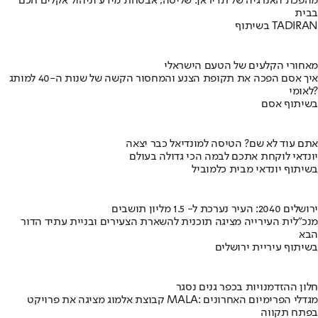
מהפכת האנרגיה של תדיראן: שליטה, אבטחת מידע וניהול אקלים חכם
בבית
בשיתוף TADIRAN
מאחורי הקלעים של הטעם הישראלי
איך אסם הפכה את תקופת הצנע והמחסור הקשה של שנות ה-40 למותג
לאומי?
בשיתוף אסם
אתם עוד לא שם? הטיסה למונדיאל כבר יצאה
יונדאי לוקחת אתכם לבמה הכי גדולה בעולם
בשיתוף יונדאי מבית כלמוביל
ירושלים 2040: העיר נערכת ל- 1.5 מליון תושבים
מנכ"לית העירייה מציגה תוכנית להשארת הצעירים ובניית עתיד הדור
הבא
בשיתוף עיריית ירושלים
חלון ההזדמנויות בכפר גנים נסגר
קבוצת אלמוג מציגה את פרויקט MALA: מגדלי הפרימיום האחרונים
בפתח תקווה