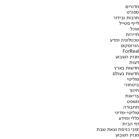
מדורים
ספורט
תרבות ובידור
לייף סטייל
אוכל
תיירות
טכנולוגיה ומדע
הורוסקופ
ForReal
מגזין השבוע
דעות
חדשות בארץ
חדשות בעולם
פוליטי
ביטחוני
חינוך
בריאות
משפט
תחבורה
פוליטי-מדיני
כללי ומידע
דף הבית
זמני כניסת וצאת שבת
מגזין השבוע