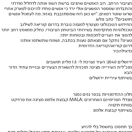
הציבור הרחב. רוב האנשים שהגיבו ברשת השוו אותה לדחליל מודרני
והתבדחו שמספר הפשעים אולי ירד כי אנשים פחדו להיכנס לפארק אחרי
שראו שוטר רפאים. "יש כאן רוח שמסתובבת באזור, מה לעזאזל אנשים
חושבים?" כתב גולש.
החידוש הטכנולוגי מצטרף למגמה גוברת בדרום קוריאה לשילוב
טכנולוגיות מתקדמות בשירותי הביטחון הציבורי, כחלק ממאמץ רחב יותר
להפוך את הערים לחכמות ובטוחות יותר.
טעינו? נתקן! אם מצאתם טעות בכתבה, נשמח שתשתפו אותנו
דרום קוריאה
קוריאה הדרומית
כדאי
להכיר
ירושלים 2040: העיר נערכת ל- 1.5 מליון תושבים
מנכ"לית העירייה מציגה תוכנית להשארת הצעירים ובניית עתיד הדור
הבא
בשיתוף עיריית ירושלים
חלון ההזדמנויות בכפר גנים נסגר
קבוצת אלמוג מציגה את פרויקט MALA: מגדלי הפרימיום האחרונים
בפתח תקווה
בשיתוף קבוצת אלמוג
כך תחסכו בחשמל בלי להזיע