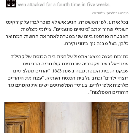
הגרפיטי במלבורן,
צילום: 27א
בכל אירוע, לפי המשטרה, הגיע איש לא מוכר לבדו על קורקינט 
חשמלי שחור וכתב "ביטויים פוגעניים". צילומי מצלמות 
האבטחה פורסמו ביום שני במטרה לאתר את החשוד, המתואר 
כלבן, בעל מבנה גוף בינוני וקירח.
כתובות נאצה נמצאו אתמול על חזית בית הכנסת של קהילת 
עמנו-אל בעיר ויקטוריה שבמדינת קולומביה הבריטית 
שבקנדה. בית הכנסת נבנה בשנת 1863. "יהודים מפלצתיים 
רוצחי ילדים" נכתב על בית הכנסת העתיק. "עצרו את היהודים 
מלרצוח אלפי ילדים. בעתיד הפלשתינים ישיגו את נקמתם נגד 
היהודים המפלצות".