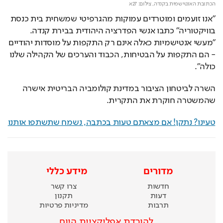
הכתובת האנטישמית בקנדה,
צילום: 27א
"אנו זועמים ומוטרדים עמוקות מהגרפיטי שמשחית בית כנסת 
בוויקטוריה" כתבו אנשי הפדרציה היהודית בבירת קנדה. 
"מעשי אנטישמיות כאלה אינם רק התקפות על מוסדות יהודיים 
- הם התקפות על הבטיחות, הכבוד והערכים של הקהילה שלנו 
כולה". 
השרה לביטחון הציבור במדינת קולומביה הבריטית אישרה 
שהמשטרה חוקרת את התקרית.
טעינו? נתקן! אם מצאתם טעות בכתבה, נשמח שתשתפו אותנו
מדורים
מידע כללי
חדשות
צרו קשר
דעות
תקנון
תרבות
מדיניות פרטיות
להורדת אפליקציית היום