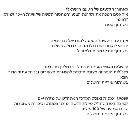
מאחורי הקלעים של הטעם הישראלי
איך אסם הפכה את תקופת הצנע והמחסור הקשה של שנות ה-40 למותג
לאומי?
בשיתוף אסם
אתם עוד לא שם? הטיסה למונדיאל כבר יצאה
יונדאי לוקחת אתכם לבמה הכי גדולה בעולם
בשיתוף יונדאי מבית כלמוביל
ירושלים 2040: העיר נערכת ל- 1.5 מליון תושבים
מנכ"לית העירייה מציגה תוכנית להשארת הצעירים ובניית עתיד הדור
הבא
בשיתוף עיריית ירושלים
שופינג, אמנות ואוכל: המרכז המתחדש של מזרח י-ם
קפיצה קטנה לחו"ל: טיילת חדשה, מיצגי אמנות, וכיכרות משופצות
בהשקעה של 100 מיליון ₪
בשיתוף עיריית ירושלים