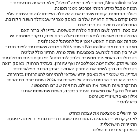
על פי Neuralink, מדובר לא בראייה "רגילה", אלא בראייה תודעתית -
המוח מקבל מידע חזותי ומרכיב ממנו תמונה.
בשלב הניסויים, קופים שעברו את ההשתלה הצליחו לזהות עצמים שלא
נראו קודם בשדה הראייה שלהם. מאסק מצהיר שבמהלך השנה הקרובה,
הטכנולוגיה תיושם גם בבני אדם.
עם זאת, הדרך לשם רחוקה מלהיות פשוטה. עדיין לא ברור האם
הרגולטורים יאפשרו לבצע ניסויים כאלה בבני אדם, ובקרב מומחים יש
ספקות אם המוח האנושי אכן יוכל להסתגל לטכנולוגיה.
מאסק הקים את Neuralink בשנת 2016 במטרה שאפתנית: ליצור חיבור
ישיר בין המוח למחשב באמצעות שתל מוחי. החזון כולל שליטה
בטכנולוגיה באמצעות מחשבה בלבד, לצד טיפול במגוון פגיעות נוירולוגיות
כמו שיתוק, אלצהיימר, אפילפסיה ואף עיוורון. בעתיד הרחוק, מאסק רואה
בטכנולוגיה דרך לשמר את היתרון האנושי בעידן הבינה המלאכותית.
ועדיין, מי שמכיר את מאסק יודע שכדאי להתייחס להצהרותיו בזהירות.
בעבר הוא כבר הבטיח שנחיה על מאדים עד 2024 ושתחבורה במנהרות
תת־קרקעיות תשנה את העולם, תחזיות שטרם התממשו.
טעינו? נתקן! אם מצאתם טעות בכתבה, נשמח שתשתפו אותנו
אילון מאסק
עיוורים
שורטס
כדאי
להכיר
כך ירושלים ממציאה את עצמה מחדש
לא רק קודש – המהפכה המודרנית שעוברת י-ם מחזירה אותה לפסגת
התיירות הישראלית
בשיתוף עיריית ירושלים