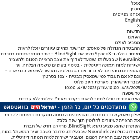
אוכל
מגזין
אנחנו מגייסים
English
X
חדשות
העולם
מסביב לעולם
ההבטחה הגדולה של מאסק: תוך שנה מהיום עיוורים יוכלו לראות
מייסד טסלה ו-SpaceX מציג את BlindSight - שבב מוחי שפותח בחברת
Neuralink שבבעלותו ושנועד לעקוף את עצב הראייה הפגום ולהעביר
ישירות למוח תמונה דיגיטלית • בניסוי בקופים נרשמה הצלחה, אך
המומחים מזהירים: לא ברור אם הטכנולוגיה תאושר לשימוש בבני אדם -
וגם לא אם תעבוד כפי שמאסק מבטיח • צפו בסרטון
ענבר הירשהורן
, מערכת היום פלוס
4/8/2025, 10:00
,עודכן
4/8/2025, 10:00
0
השמעה
האם עיוורים יוכלו לחזור לראות בקרוב מאוד?. צילום: ללא קרדיט
אילון מאסק שוב בכותרות, והפעם עם הבטחה מסקרנת במיוחד: להחזיר
את הראייה לעיוורים לחלוטין תוך שנה בלבד.
הפתרון שהוא מציע נקרא BlindSight, פרויקט חדש של חברת
הנוירוטכנולוגיה Neuralink שבבעלותו. מדובר בשבב זעיר המושתל במוח,
עוקף את עצב הראייה הפגום, ומעביר ישירות למוח תמונה דיגיטלית.