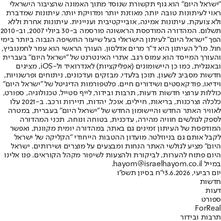
"ישראל היום" הוא גוף תקשורת שנוסד מתוך האמונה שהציבור הישראלי
ראוי לעיתונות טובה יותר, מאוזנת יותר ומדויקת יותר. עיתונות שמדברת
ולא צועקת. עיתונות אמינה, אובייקטיבית ועניינית. עיתונות אחרת וללא
תשלום. המהדורה המודפסת הראשונה פורסמה ב-30 ביולי 2007, וב-2010
הפך "ישראל היום" לעיתון הישראלי בעל שיעור החשיפה הגבוה ביותר בימי
חול. מו"ל העיתון היא ד"ר מרים אדלסון. העורך הראשי הוא עמר לחמנוביץ,
והעורך המייסד הוא עמוס רגב. אתרי האינטרנט של "ישראל היום" בעברית
ובאנגלית, כמו כן היישומונים (אפליקציות) לאנדרואיד ול-iOS, מציגים
חדשות מסביב לשעון, תוכן בלעדי, מבזקים ועדכונים, ניתוחים ופרשנויות,
וידיאו, פודקאסטים ושידורים חיים. פלטפורמות הדיגיטל של "ישראל היום"
כוללות ערוצי חדשות ודעות, תרבות ובידור, לייף סטייל, טכנולוגיה, ספורט,
כלכלה וצרכנות, בריאות, חיילים, אוכל, יהדות, תיירות ורכב. ב-2021 עלו
לאוויר האתר החדש והיישומון החדש של "ישראל היום" בעברית, במטרה
לספק לגולשים חוויה מהירה, עדכנית, בטוחה ונוחה. תכני המהדורה
המודפסת של העיתון זמינים גם באתר, במהדורה יומית מקוונת, ואפשר
לקבל אותם גם בניוזלטר. מועדון ההטבות הייחודי "הקליקה של ישראל
היום" מציע לגולשי האתר הנחות ומבצעים על מוצרים ושירותים. ישראל
היום פתוח להערות, לביקורת ולהצעות לשיפור מקהל הקוראים. פנו אלינו
במייל hayom@israelhayom.co.il.
יום רביעי, 3.6.2026
י"ח בסיון תשפ"ו
חדשות
דעות
ספורט
ForReal
תרבות ובידור