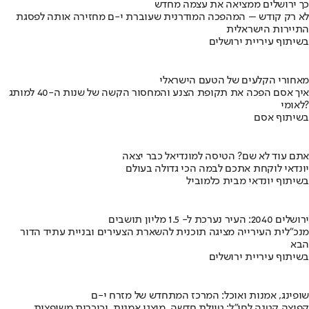
כך ירושלים ממציאה את עצמה מחדש
לא רק קודש – המהפכה המודרנית שעוברת י-ם מחזירה אותה לפסגת
התיירות הישראלית
בשיתוף עיריית ירושלים
מאחורי הקלעים של הטעם הישראלי
איך אסם הפכה את תקופת הצנע והמחסור הקשה של שנות ה-40 למותג
לאומי?
בשיתוף אסם
אתם עוד לא שם? הטיסה למונדיאל כבר יצאה
יונדאי לוקחת אתכם לבמה הכי גדולה בעולם
בשיתוף יונדאי מבית כלמוביל
ירושלים 2040: העיר נערכת ל- 1.5 מליון תושבים
מנכ"לית העירייה מציגה תוכנית להשארת הצעירים ובניית עתיד הדור
הבא
בשיתוף עיריית ירושלים
שופינג, אמנות ואוכל: המרכז המתחדש של מזרח י-ם
קפיצה קטנה לחו"ל: טיילת חדשה, מיצגי אמנות, וכיכרות משופצות