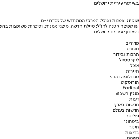
בשיתוף עיריית ירושלים
שופינג, אמנות ואוכל: המרכז המתחדש של מזרח י-ם
קפיצה קטנה לחו"ל: טיילת חדשה, מיצגי אמנות, וכיכרות משופצות בהשקעה של 100 מיליון ₪
בשיתוף עיריית ירושלים
מדורים
ספורט
תרבות ובידור
לייף סטייל
אוכל
תיירות
טכנולוגיה ומדע
הורוסקופ
ForReal
מגזין השבוע
דעות
חדשות בארץ
חדשות בעולם
פוליטי
ביטחוני
חינוך
בריאות
משפט