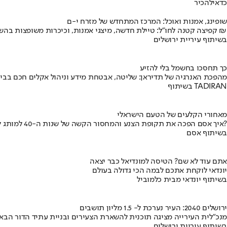
כדאי
להכיר
שופינג, אמנות ואוכל: המרכז המתחדש של מזרח י-ם
קפיצה קטנה לחו"ל: טיילת חדשה, מיצגי אמנות, וכיכרות משופצות בהשקעה של 100 מיליון ₪
בשיתוף עיריית ירושלים
כך תחסכו בחשמל בלי להזיע
מהפכת האנרגיה של תדיראן: שליטה, אבטחת מידע וניהול אקלים חכם בבי
בשיתוף TADIRAN
מאחורי הקלעים של הטעם הישראלי
איך אסם הפכה את תקופת הצנע והמחסור הקשה של שנות ה-40 למותג לאומי?
בשיתוף אסם
אתם עוד לא שם? הטיסה למונדיאל כבר יצאה
יונדאי לוקחת אתכם לבמה הכי גדולה בעולם
בשיתוף יונדאי מבית כלמוביל
ירושלים 2040: העיר נערכת ל- 1.5 מליון תושבים
מנכ"לית העירייה מציגה תוכנית להשארת הצעירים ובניית עתיד הדור הבא
בשיתוף עיריית ירושלים