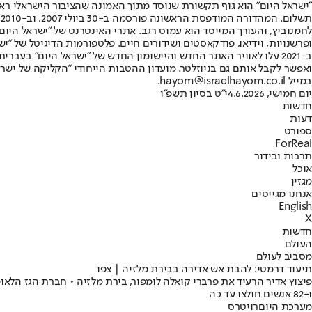
"ישראל היום" הוא גוף תקשורת שנוסד מתוך האמונה שהציבור הישראלי ראוי 
ת
ופרשנויות, וידיאו, פודקאסטים ושידורים חיים. פלטפורמות הדיגיטל של "ישרא
ב-2021 עלו לאוויר האתר החדש והיישומון החדש של "ישראל היום" בע
ואפשר לקבל אותם גם בניוזלטר. מועדון ההטבות הייחודי "הקליקה של ישרא
במייל hayom@israelhayom.co.il.
יום חמישי, 4.6.2026
י"ט בסיון תשפ"ו
חדשות
דעות
ספורט
ForReal
תרבות ובידור
אוכל
מגזין
אנחנו מגייסים
English
X
חדשות
העולם
מסביב לעולם
תיעוד דרמטי: להבת אש אדירה בבירת מלזיה | צפו
ו-82 אנשים חולצו עד כה
מערכת היום
רויטרס