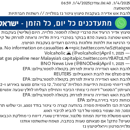
1/4/2025, 06:40
,עודכן
1/4/2025, 06:59
0
השמעה
להבת אש אדירה בעקבות פיצוץ צינור גז במלזיה // רשתות חברתיות
פיצוץ אדיר הרעיד את פרברי קואלה לומפור, מלזיה, היום (שלישי) בעקבות התפוצצות צינור שנר
האש שפרצה בשעה 8:10 בבוקר בפרברי בירת מלזיה נראת
כי הרגישו את דלתות וחלונות בתיהם רועדים בעקבות הפיצוץ.
ia. No information on casualties 🔥👀
pic.twitter.com/wSz3ta0gxx
April 1, 2025
— Volcaholic 🌋 (@volcaholic1)
 gas pipeline near Malaysia's capital
pic.twitter.com/7BATt2L7sT
April 1, 2025
— BNO News Live (@BNODesk)
להבת האש האדירה נראית למרחק בקואלה למפור,צילום: EPA
אדם מצלם את להבת האש,צילום: REUTERS
להבת האש האדירה נראית למרחק בקואלה למפור,צילום: EPA
העיתון "הסטאר" דיווח כי צוותי הכיבוי והחילוץ הצליחו לחלץ שבעה אנשים
להבת האש האדירה נראית למרחק בקואלה למפור,צילום: EPA
כוחות כיבוי בזירה,צילום: EPA
חברת הגז הלאומית מסרה בהודעה קצרה כי צינור בודד נפגע, וכי שלוש תח
נסגר, מה שצפוי בסופו של דבר להביא לכיבוי האש.
ראש ממשלת מדינת המחוז סלנגור, אמירודין שארי, דיווח כי מחלקת הכבא
טעינו? נתקן! אם מצאתם טעות בכתבה, נשמח שתשתפו אותנו
מלזיה
סרטון ויראלי
פיצוץ גז