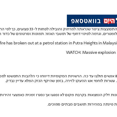
אתה למרחוק והובילה לפחות ל-33 פצועים, כך לפי הרשויות במדינה.
ה למרחק של קילומטרים, וגרמה לפינוי דחוף של תושבי האזור. תמונות וסרטונים
ire has broken out at a petrol station in Putra Heights in Malays
WATCH: Massive explosion at
לפי דיווחי סוכנות הידיעות המלזית "ברנמה", 12 בני אדם נפצעו באירוע ו-82 אנשים חולצו עד כה. הרשויות המק
. עשרות לוחמי אש הוזעקו לזירה, בזמן שהיקף הנזק המלא עדיין נבדק.
נות דלק הנמצאות בקרבת מקום לא נפגעו אך נסגרו זמנית כאמצעי זהירות.
ות פינתה במהירות תושבים מבתים סמוכים.