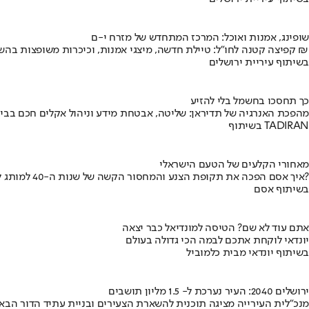
שופינג, אמנות ואוכל: המרכז המתחדש של מזרח י-ם
קפיצה קטנה לחו"ל: טיילת חדשה, מיצגי אמנות, וכיכרות משופצות בהשקעה של 100 מיליון ₪
בשיתוף עיריית ירושלים
כך תחסכו בחשמל בלי להזיע
מהפכת האנרגיה של תדיראן: שליטה, אבטחת מידע וניהול אקלים חכם בבי
בשיתוף TADIRAN
מאחורי הקלעים של הטעם הישראלי
איך אסם הפכה את תקופת הצנע והמחסור הקשה של שנות ה-40 למותג לאומי?
בשיתוף אסם
אתם עוד לא שם? הטיסה למונדיאל כבר יצאה
יונדאי לוקחת אתכם לבמה הכי גדולה בעולם
בשיתוף יונדאי מבית כלמוביל
ירושלים 2040: העיר נערכת ל- 1.5 מליון תושבים
מנכ"לית העירייה מציגה תוכנית להשארת הצעירים ובניית עתיד הדור הבא