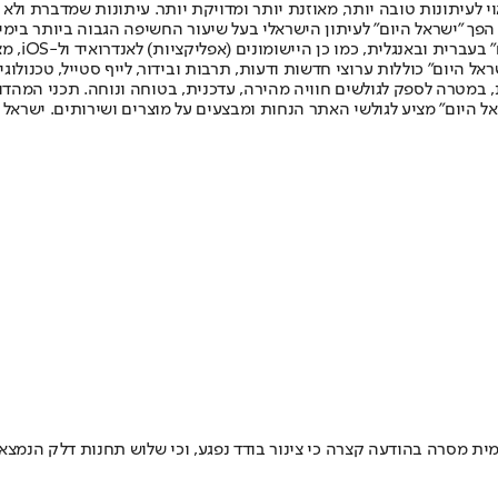
לעיתונות טובה יותר, מאוזנת יותר ומדויקת יותר. עיתונות שמדברת ולא צ
שלום. המהדורה המודפסת הראשונה פורסמה ב-30 ביולי 2007, וב-2010 הפך "ישראל היום" לעיתון הישראלי בעל שי
לחמנוביץ,
ל היום" כוללות ערוצי חדשות ודעות, תרבות ובידור, לייף סטייל, טכנולוגיה
ברית, במטרה לספק לגולשים חוויה מהירה, עדכנית, בטוחה ונוחה. תכני המה
ל היום" מציע לגולשי האתר הנחות ומבצעים על מוצרים ושירותים. ישראל 