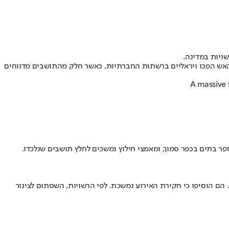
 של כדור האש הפכו ויראליים ברשתות החברתיות, כאשר חלק מהתושבים מדווחים
A massive f
ומיות דיווחו כי הלהבות התפשטו למספר בתים בכפר סמוך, ומאמצי חילוץ נמשכים לחלץ תושבים שנלכדו.
 הם הוסיפו כי חקירת האירוע נמשכת. לפי הרשויות, השסתום לצינור