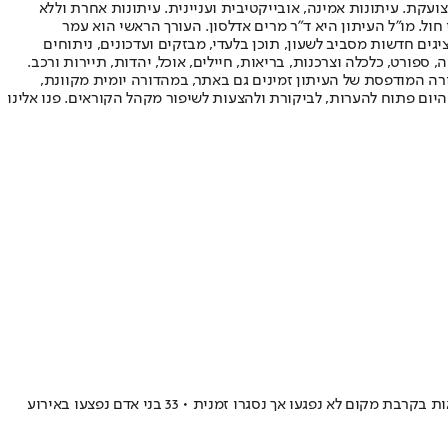
ועקת. עיתונות אמינה, אובייקטיבית ועניינית. עיתונות אחרת וללא
עור החשיפה הגבוה ביותר בימי חול. מו"ל העיתון היא ד"ר מרים אדלסון. העורך הראשי הוא עמר
 והעורך המייסד הוא עמוס רגב. אתרי האינטרנט של "ישראל היום" בעברית ובאנגלית, כמו כן היישומונים (אפליקציות) לאנדרואיד ול-iOS, מציגים חדשות מסביב לשעון, תוכן בלעדי, מבזקים ועדכונים, ניתוחים
, ספורט, כלכלה וצרכנות, בריאות, חיילים, אוכל, יהדות, תיירות ורכב.
דורה המודפסת של העיתון זמינים גם באתר, במהדורה יומית מקוונת,
היום פתוח להערות, לביקורת ולהצעות לשיפור מקהל הקוראים. פנו אלינו
פיצוץ אדיר הרעיד את פרברי קואלה לומפור, בירת מלזיה • חברת הגז הלאומית מסרה בהודעה קצרה כי צינור בודד נפגע, וכי שלוש תחנות דלק הנמצאות בקרבת מקום לא נפגעו אך נסגרו זמנית • 33 בני אדם נפצעו באירוע