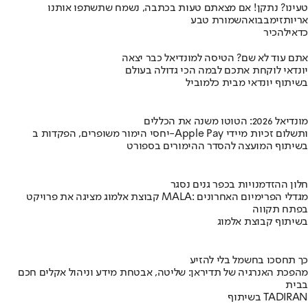
טעינו? נתקן! אם מצאתם טעות בכתבה, נשמח שתשתפו אותנו
אריות
זימבבואה
שמורת טבע
כדאי
להכיר
אתם עוד לא שם? הטיסה למונדיאל כבר יצאה
יונדאי לוקחת אתכם לבמה הכי גדולה בעולם
בשיתוף יונדאי מבית כלמוביל
מונדיאל 2026: הטוטו משנה את הכללים
יחסי הימור משופרים, הפקדות ב-Apple Pay ותשלום זכיות מיידי
בשיתוף המועצה להסדר ההימורים בספורט
חלון ההזדמנויות בכפר גנים נסגר
קבוצת אלמוג מציגה את פרויקט MALA: מגדלי הפרימיום האחרונים
בפתח תקווה
בשיתוף קבוצת אלמוג
כך תחסכו בחשמל בלי להזיע
מהפכת האנרגיה של תדיראן: שליטה, אבטחת מידע וניהול אקלים חכם
בבית
בשיתוף TADIRAN