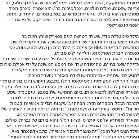
לטענת המחוקקת, הילד בילה חמישה ימים "שהוא ישן על מדף סלעי, בין
אריות שואגים, פילים חולפים, ואכל פירות בר", היא אמרה. פארק הציד
מטוסדונה הוא בית לכ-40 אריות פראיים. בשלב מסוים, הייתה בו אחת
מצפיפויות אוכלוסיית האריות הגבוהות ביותר באפריקה, על פי אתר
"אפריקן פארקס".
הילד טינוטנדה פודו, ששרד חמישה ימים בפארק שורץ חיות בר,
רשות הפארקים וחיות הבר של זימבבואה אישרה את התקרית לרשת
החדשות הבריטית BBC אך ציינה כי הילד היה בן שבע ולא שמונה, כפי
שאמרה חברת הפרלמנט, והלך 49 ק"מ מביתו.
מורומבדזי אמרה כי הילד השתמש בידע שלו על הטבע ובכישורי הישרדות
כדי להישאר בחיים. טינוטנדה שרד את המסע המשונה על ידי אכילת פירות
בר. הוא גם חפר בארות קטנות באפיקי נחלים יבשים בעזרת מקל כדי
להגיע למי שתייה - מיומנות שנלמדת באזור המועד לבצורת.
חברי הקהילה המקומית ניאמיניאמי החלו במבצע חיפוש והכו בתופים מדי
יום בניסיון להנחות אותו בחזרה הביתה. אך בסופו של דבר, היו אלה פקחי
הפארק שהצליחו למצוא אותו. ביום החמישי שלו בטבע, טינוטנדה שמע
רכב של פקח ורץ לכיוונו, כמעט מפספס אותו, אמרה חברת הפרלמנט.
למרבה המזל, הפקחים חזרו, הבחינו ב"עקבות רגליים אנושיות קטנות
טריות", וחיפשו באזור עד שמצאו אותו. "זה היה כנראה הסיכוי האחרון שלו
להינצל לאחר חמישה ימים בטבע הפראי", אמרה חברת הפרלמנט.
הפארק משתרע על פני יותר מ-1,470 קמ"ר והוא ביתם של זברות, פילים,
היפופוטמים, אריות ואנטילופות. ברשתות החברתיות, אנשים שיבחו את
הילד הצעיר על חוסנו."זה מעבר להבנה אנושית", כתב אדם אחד ב-X.
משתמש אחר כתב: "יהיה לו סיפור מדהים לספר כשיחזור לבית הספר."