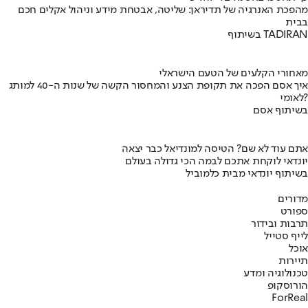
מהפכת האנרגיה של תדיראן: שליטה, אבטחת מידע וניהול אקלים חכם
בבית
בשיתוף TADIRAN
מאחורי הקלעים של הטעם הישראלי
איך אסם הפכה את תקופת הצנע והמחסור הקשה של שנות ה-40 למותג
לאומי?
בשיתוף אסם
אתם עוד לא שם? הטיסה למונדיאל כבר יצאה
יונדאי לוקחת אתכם לבמה הכי גדולה בעולם
בשיתוף יונדאי מבית כלמוביל
מדורים
ספורט
תרבות ובידור
לייף סטייל
אוכל
תיירות
טכנולוגיה ומדע
הורוסקופ
ForReal