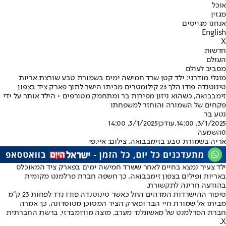
אוכל
מגזין
אנחנו מגייסים
English
X
חדשות
העולם
מסביב לעולם
מוגלי מודרני: ילד קטן שרד חמישה ימים בשמורת טבע שורצת אריות
טינוטנדה פודו הלך 23 קילומטרים מביתו הישר לתוך פארק ציד בצפון
זימבבואה, כשהוא ניזון מפירות בר ומתחמק מטורפים • הילד אותר על ידי
פקחים של השמורה והוחזר למשפחתו
נטע בר
3/1/2025, 14:00
,עודכן
3/1/2025, 14:00
0
השמעה
אריה בשמורת טבע בזימבבואה. צילום: איי.פי
ילד צעיר נמצא בחיים לאחר ששרד חמישה ימים בפארק ציד המאוכלס
באריות ופילים בצפון זימבבואה, כך חשפה חברת פרלמנט מקומית
בהודעה חריגה לתקשורת.
סיפור ההישרדות המדהים החל כאשר טינוטנדה פודו נדד לפחות 23 ק"מ
מביתו אל שמורת חיי הבר ופארק הציד המסוכן מטוסדונה, כך אמרה
חברת הפרלמנט של מאשונלנד מערב, מוצה מורומבדזי, ברשת החברתית
X.