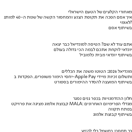
מאחורי הקלעים של הטעם הישראלי
איך אסם הפכה את תקופת הצנע והמחסור הקשה של שנות ה-40 למותג
לאומי?
בשיתוף אסם
אתם עוד לא שם? הטיסה למונדיאל כבר יצאה
יונדאי לוקחת אתכם לבמה הכי גדולה בעולם
בשיתוף יונדאי מבית כלמוביל
מונדיאל 2026: הטוטו משנה את הכללים
יחסי הימור משופרים, הפקדות ב-Apple Pay ותשלום זכיות מיידי
בשיתוף המועצה להסדר ההימורים בספורט
חלון ההזדמנויות בכפר גנים נסגר
קבוצת אלמוג מציגה את פרויקט MALA: מגדלי הפרימיום האחרונים
בפתח תקווה
בשיתוף קבוצת אלמוג
כך תחסכו בחשמל בלי להזיע