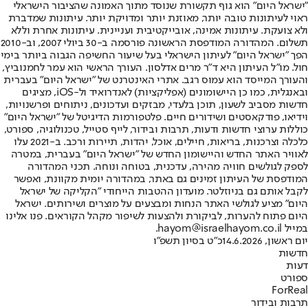
"ישראל היום" הוא גוף תקשורת שנוסד מתוך האמונה שהציבור הישראלי
ראוי לעיתונות טובה יותר, מאוזנת יותר ומדויקת יותר. עיתונות שמדברת
ולא צועקת. עיתונות אמינה, אובייקטיבית ועניינית. עיתונות אחרת וללא
תשלום. המהדורה המודפסת הראשונה פורסמה ב-30 ביולי 2007, וב-2010
הפך "ישראל היום" לעיתון הישראלי בעל שיעור החשיפה הגבוה ביותר בימי
חול. מו"ל העיתון היא ד"ר מרים אדלסון. העורך הראשי הוא עמר לחמנוביץ,
והעורך המייסד הוא עמוס רגב. אתרי האינטרנט של "ישראל היום" בעברית
ובאנגלית, כמו כן היישומונים (אפליקציות) לאנדרואיד ול-iOS, מציגים
חדשות מסביב לשעון, תוכן בלעדי, מבזקים ועדכונים, ניתוחים ופרשנויות,
וידיאו, פודקאסטים ושידורים חיים. פלטפורמות הדיגיטל של "ישראל היום"
כוללות ערוצי חדשות ודעות, תרבות ובידור, לייף סטייל, טכנולוגיה, ספורט,
כלכלה וצרכנות, בריאות, חיילים, אוכל, יהדות, תיירות ורכב. ב-2021 עלו
לאוויר האתר החדש והיישומון החדש של "ישראל היום" בעברית, במטרה
לספק לגולשים חוויה מהירה, עדכנית, בטוחה ונוחה. תכני המהדורה
המודפסת של העיתון זמינים גם באתר, במהדורה יומית מקוונת, ואפשר
לקבל אותם גם בניוזלטר. מועדון ההטבות הייחודי "הקליקה של ישראל
היום" מציע לגולשי האתר הנחות ומבצעים על מוצרים ושירותים. ישראל
היום פתוח להערות, לביקורת ולהצעות לשיפור מקהל הקוראים. פנו אלינו
במייל hayom@israelhayom.co.il.
יום ראשון, 14.6.2026
כ"ט בסיון תשפ"ו
חדשות
דעות
ספורט
ForReal
תרבות ובידור