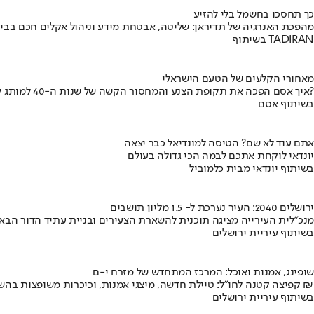
כך תחסכו בחשמל בלי להזיע
מהפכת האנרגיה של תדיראן: שליטה, אבטחת מידע וניהול אקלים חכם בבי
בשיתוף TADIRAN
מאחורי הקלעים של הטעם הישראלי
איך אסם הפכה את תקופת הצנע והמחסור הקשה של שנות ה-40 למותג לאומי?
בשיתוף אסם
אתם עוד לא שם? הטיסה למונדיאל כבר יצאה
יונדאי לוקחת אתכם לבמה הכי גדולה בעולם
בשיתוף יונדאי מבית כלמוביל
ירושלים 2040: העיר נערכת ל- 1.5 מליון תושבים
מנכ"לית העירייה מציגה תוכנית להשארת הצעירים ובניית עתיד הדור הבא
בשיתוף עיריית ירושלים
שופינג, אמנות ואוכל: המרכז המתחדש של מזרח י-ם
קפיצה קטנה לחו"ל: טיילת חדשה, מיצגי אמנות, וכיכרות משופצות בהשקעה של 100 מיליון ₪
בשיתוף עיריית ירושלים