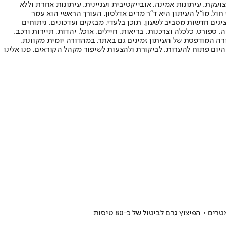
ועקת. עיתונות אמינה, אובייקטיבית ועניינית. עיתונות אחרת וללא
עור החשיפה הגבוה ביותר בימי חול. מו"ל העיתון היא ד"ר מרים אדלסון. העורך הראשי הוא עמר
 והעורך המייסד הוא עמוס רגב. אתרי האינטרנט של "ישראל היום" בעברית ובאנגלית, כמו כן היישומונים (אפליקציות) לאנדרואיד ול-iOS, מציגים חדשות מסביב לשעון, תוכן בלעדי, מבזקים ועדכונים, ניתוחים
, ספורט, כלכלה וצרכנות, בריאות, חיילים, אוכל, יהדות, תיירות ורכב.
דורה המודפסת של העיתון זמינים גם באתר, במהדורה יומית מקוונת,
היום פתוח להערות, לביקורת ולהצעות לשיפור מקהל הקוראים. פנו אלינו