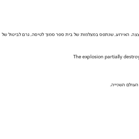
ן, התפוצצה אמש (שלישי) לפתע - 81 שנה לאחר שנחתה בשדה ולא התפוצצה. האירוע, שנתפס במצלמות של בית ספר סמוך לטיסה, גרם לביטול של
The explosion partially destro