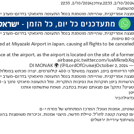
2/10/2024, 22:33
,עודכן
2/10/2024, 22:33
0
השמעה
פצצה אמריקנית, שהייתה מוטמנת בנמל התעופה מיאזאקי בדרום-מערב יפן
כ-80 טיסות.
d at Miyazaki Airport in Japan, causing all flights to be canceled
at the airport, as the airport is located on the site of a former
airbase.
pic.twitter.com/iu6MknxbXq
October 2, 2024
— DI MONAK 🌍 (@ILordOfCruise)
לפי הדיווחים ביפן, הפצצה במשקל כ-400 קילוגרמים, יצרה מכתש במסלול ההסעה של השדה, בקוטר של שבעה מטרים. איש לא נפגע באירוע.
פצצה אמריקנית, שהייתה מוטמנת בנמל התעופה מיאזאקי בדרום-מערב יפן,
הרשויות ביפן חוקרות את נסיבות התקרית. נמל התעופה מיאזקי נחנך ב-1943 ושימש להמראת טיסות קמיקזה של יפן האימפריאלית במהלך מלחמת העולם השנייה.
טעינו? נתקן! אם מצאתם טעות בכתבה, נשמח שתשתפו אותנו
יפן
כדאי
להכיר
שופינג, אמנות ואוכל: המרכז המתחדש של מזרח י-ם
קפיצה קטנה לחו"ל: טיילת חדשה, מיצגי אמנות, וכיכרות משופצות בהשקעה של 100 מיליון ₪
בשיתוף עיריית ירושלים