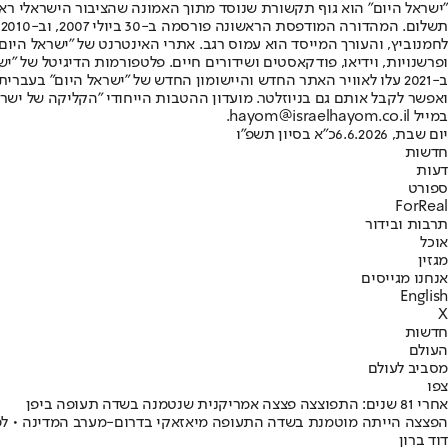
"ישראל היום" הוא גוף תקשורת שנוסד מתוך האמונה שהציבור הישראלי ראוי 
ת
ופרשנויות, וידיאו, פודקאסטים ושידורים חיים. פלטפורמות הדיגיטל של "ישרא
ב-2021 עלו לאוויר האתר החדש והיישומון החדש של "ישראל היום" בע
ואפשר לקבל אותם גם בניוזלטר. מועדון ההטבות הייחודי "הקליקה של ישרא
במייל hayom@israelhayom.co.il.
יום שבת, 6.6.2026
כ"א בסיון תשפ"ו
חדשות
דעות
ספורט
ForReal
תרבות ובידור
אוכל
מגזין
אנחנו מגייסים
English
X
חדשות
העולם
מסביב לעולם
צפו
אחרי 81 שנים: התפוצצה פצצה אמריקנית שנטמנה בשדה תעופה ביפן
הפצצה הייתה מוטמנת בשדה התעופה מיאזאקי בדרום-מערב המדינה • לפי דיווחים, הפצצה, במשקל של כ-400 ק"ג, יצרה מכתש בקו
דוד ברון