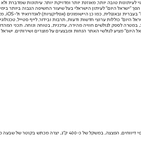
לעיתונות טובה יותר, מאוזנת יותר ומדויקת יותר. עיתונות שמדברת ולא צ
שלום. המהדורה המודפסת הראשונה פורסמה ב-30 ביולי 2007, וב-2010 הפך "ישראל היום" לעיתון הישראלי בעל שי
לחמנוביץ,
ל היום" כוללות ערוצי חדשות ודעות, תרבות ובידור, לייף סטייל, טכנולוגיה
ברית, במטרה לספק לגולשים חוויה מהירה, עדכנית, בטוחה ונוחה. תכני המה
ל היום" מציע לגולשי האתר הנחות ומבצעים על מוצרים ושירותים. ישראל 
טר של שבעה מטרים • הפיצוץ גרם לביטול של כ-80 טיסות