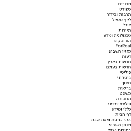
מדורים
ספורט
תרבות ובידור
לייף סטייל
אוכל
תיירות
טכנולוגיה ומדע
הורוסקופ
ForReal
מגזין השבוע
דעות
חדשות בארץ
חדשות בעולם
פוליטי
ביטחוני
חינוך
בריאות
משפט
תחבורה
פוליטי-מדיני
כללי ומידע
דף הבית
זמני כניסת וצאת שבת
מגזין השבוע
בחירות 2026