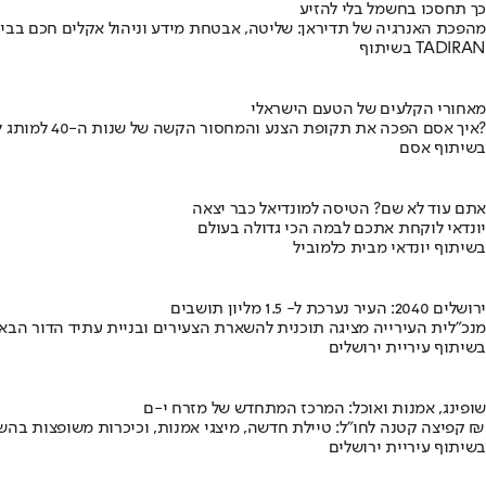
כך תחסכו בחשמל בלי להזיע
מהפכת האנרגיה של תדיראן: שליטה, אבטחת מידע וניהול אקלים חכם בבי
בשיתוף TADIRAN
מאחורי הקלעים של הטעם הישראלי
איך אסם הפכה את תקופת הצנע והמחסור הקשה של שנות ה-40 למותג לאומי?
בשיתוף אסם
אתם עוד לא שם? הטיסה למונדיאל כבר יצאה
יונדאי לוקחת אתכם לבמה הכי גדולה בעולם
בשיתוף יונדאי מבית כלמוביל
ירושלים 2040: העיר נערכת ל- 1.5 מליון תושבים
מנכ"לית העירייה מציגה תוכנית להשארת הצעירים ובניית עתיד הדור הבא
בשיתוף עיריית ירושלים
שופינג, אמנות ואוכל: המרכז המתחדש של מזרח י-ם
קפיצה קטנה לחו"ל: טיילת חדשה, מיצגי אמנות, וכיכרות משופצות בהשקעה של 100 מיליון ₪
בשיתוף עיריית ירושלים