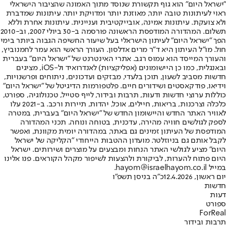
"ישראל היום" הוא גוף תקשורת שנוסד מתוך האמונה שהציבור הישראלי
ראוי לעיתונות טובה יותר, מאוזנת יותר ומדויקת יותר. עיתונות שמדברת
ולא צועקת. עיתונות אמינה, אובייקטיבית ועניינית. עיתונות אחרת וללא
תשלום. המהדורה המודפסת הראשונה פורסמה ב-30 ביולי 2007, וב-2010
הפך "ישראל היום" לעיתון הישראלי בעל שיעור החשיפה הגבוה ביותר בימי
חול. מו"ל העיתון היא ד"ר מרים אדלסון. העורך הראשי הוא עמר לחמנוביץ,
והעורך המייסד הוא עמוס רגב. אתרי האינטרנט של "ישראל היום" בעברית
ובאנגלית, כמו כן היישומונים (אפליקציות) לאנדרואיד ול-iOS, מציגים
חדשות מסביב לשעון, תוכן בלעדי, מבזקים ועדכונים, ניתוחים ופרשנויות,
וידיאו, פודקאסטים ושידורים חיים. פלטפורמות הדיגיטל של "ישראל היום"
כוללות ערוצי חדשות ודעות, תרבות ובידור, לייף סטייל, טכנולוגיה, ספורט,
כלכלה וצרכנות, בריאות, חיילים, אוכל, יהדות, תיירות ורכב. ב-2021 עלו
לאוויר האתר החדש והיישומון החדש של "ישראל היום" בעברית, במטרה
לספק לגולשים חוויה מהירה, עדכנית, בטוחה ונוחה. תכני המהדורה
המודפסת של העיתון זמינים גם באתר, במהדורה יומית מקוונת, ואפשר
לקבל אותם גם בניוזלטר. מועדון ההטבות הייחודי "הקליקה של ישראל
היום" מציע לגולשי האתר הנחות ומבצעים על מוצרים ושירותים. ישראל
היום פתוח להערות, לביקורת ולהצעות לשיפור מקהל הקוראים. פנו אלינו
במייל hayom@israelhayom.co.il.
יום ראשון, 12.4.2026
כ"ה בניסן תשפ"ו
חדשות
דעות
ספורט
ForReal
תרבות ובידור