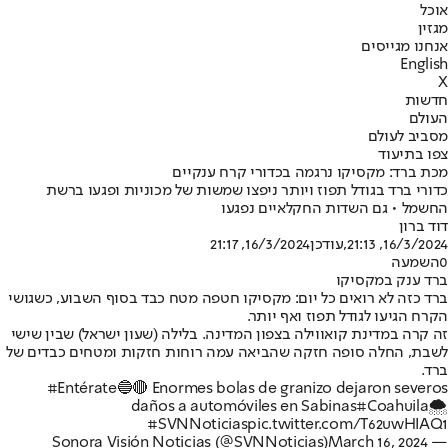
אוכל
מגזין
אנחנו מגייסים
English
X
חדשות
העולם
מסביב לעולם
צפו בתיעוד
מכת ברד: מקסיקו נרגמה בכדורי קרח ענקיים
כדורי ברד בגודל תפוז ויותר ניפצו שמשות של מכוניות ופגעו ברשת
החשמל • גם השדות החקלאיים נפגעו
דוד ברון
16/3/2024, 21:13
,עודכן
16/3/2024, 21:17
0
השמעה
ברד ענק במקסיקו
ברד כזה לא רואים כל יום: מקסיקו חטפה מטח כבד בסוף השבוע, כשגושי
הקרח הגיעו לגודל תפוז ואף יותר.
זה קרה במדינת קואווילה בצפון המדינה. בלילה (שעון ישראל) שבין שישי
לשבת, החלה סופה חזקה שהביאה עמה רוחות חזקות ומטחים כבדים של
ברד.
#Entérate
🔵🔴 Enormes bolas de granizo dejaron severos
daños a automóviles en Sabinas
#Coahuila
🌨️
#SVNNoticias
pic.twitter.com/T62uwHIAQ1
March 16, 2024
— Sonora Visión Noticias (@SVNNoticias)