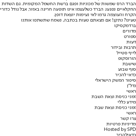
הברד הרס שמשות של מכוניות ופגם ברשת החשמל המקומית. גם השדות
החקלאיים נפגעו. הברד כשלעצמו אינו תופעה חריגה באזור, אבל גודל כדורי
הקרח והעוצמה גרמו לאי נעימות יוצאת דופן.
טעינו? נתקן! אם מצאתם טעות בכתבה, נשמח שתשתפו אותנו
ברד
מקסיקו
מדורים
ספורט
דעות
תרבות ובידור
לייף סטייל
הורוסקופ
שישבת
סוף שבוע
כדאי להכיר
סיפור המשק הישראלי
נדל"ן
ראשי
זמני כניסת וצאת השבת
מידע כללי
זמני כניסת וצאת שבת
ראשי
צרו קשר
מדיניות פרטיות
Hosted by SPD
כדאי
להכיר