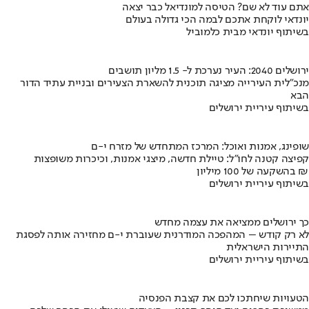
אתם עוד לא שם? הטיסה למונדיאל כבר יצאה
יונדאי לוקחת אתכם לבמה הכי גדולה בעולם
בשיתוף יונדאי מבית כלמוביל
ירושלים 2040: העיר נערכת ל- 1.5 מליון תושבים
מנכ"לית העירייה מציגה תוכנית להשארת הצעירים ובניית עתיד הדור
הבא
בשיתוף עיריית ירושלים
שופינג, אמנות ואוכל: המרכז המתחדש של מזרח י-ם
קפיצה קטנה לחו"ל: טיילת חדשה, מיצגי אמנות, וכיכרות משופצות
בהשקעה של 100 מיליון ₪
בשיתוף עיריית ירושלים
כך ירושלים ממציאה את עצמה מחדש
לא רק קודש – המהפכה המודרנית שעוברת י-ם מחזירה אותה לפסגת
התיירות הישראלית
בשיתוף עיריית ירושלים
הטעויות שיחתכו לכם את קצבת הפנסיה