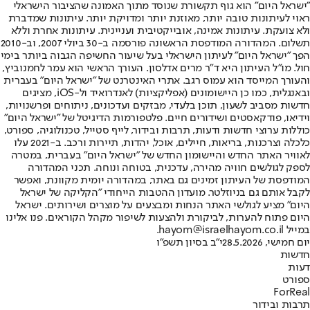
"ישראל היום" הוא גוף תקשורת שנוסד מתוך האמונה שהציבור הישראלי
ראוי לעיתונות טובה יותר, מאוזנת יותר ומדויקת יותר. עיתונות שמדברת
ולא צועקת. עיתונות אמינה, אובייקטיבית ועניינית. עיתונות אחרת וללא
תשלום. המהדורה המודפסת הראשונה פורסמה ב-30 ביולי 2007, וב-2010
הפך "ישראל היום" לעיתון הישראלי בעל שיעור החשיפה הגבוה ביותר בימי
חול. מו"ל העיתון היא ד"ר מרים אדלסון. העורך הראשי הוא עמר לחמנוביץ,
והעורך המייסד הוא עמוס רגב. אתרי האינטרנט של "ישראל היום" בעברית
ובאנגלית, כמו כן היישומונים (אפליקציות) לאנדרואיד ול-iOS, מציגים
חדשות מסביב לשעון, תוכן בלעדי, מבזקים ועדכונים, ניתוחים ופרשנויות,
וידיאו, פודקאסטים ושידורים חיים. פלטפורמות הדיגיטל של "ישראל היום"
כוללות ערוצי חדשות ודעות, תרבות ובידור, לייף סטייל, טכנולוגיה, ספורט,
כלכלה וצרכנות, בריאות, חיילים, אוכל, יהדות, תיירות ורכב. ב-2021 עלו
לאוויר האתר החדש והיישומון החדש של "ישראל היום" בעברית, במטרה
לספק לגולשים חוויה מהירה, עדכנית, בטוחה ונוחה. תכני המהדורה
המודפסת של העיתון זמינים גם באתר, במהדורה יומית מקוונת, ואפשר
לקבל אותם גם בניוזלטר. מועדון ההטבות הייחודי "הקליקה של ישראל
היום" מציע לגולשי האתר הנחות ומבצעים על מוצרים ושירותים. ישראל
היום פתוח להערות, לביקורת ולהצעות לשיפור מקהל הקוראים. פנו אלינו
במייל hayom@israelhayom.co.il.
יום חמישי, 28.5.2026
י"ב בסיון תשפ"ו
חדשות
דעות
ספורט
ForReal
תרבות ובידור