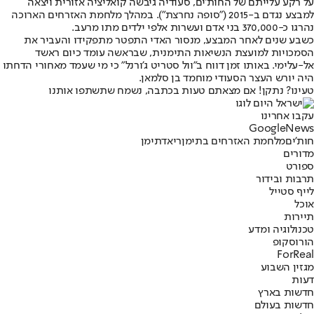
על רקע עלייתם של החות'ים, סעודיה גיבשה קואליציה אזורית ויצאה
למבצע נגדם ב-2015 ("סופה נחרצת"). במהלך מלחמת האזרחים הארוכה
נהרגו כ-370,000 בני אדם ועשרות אלפי ילדים מתו מרעב.
כשבע שנים לאחר המבצע, מנסור האדי התפטר מתפקידו והעביר את
הסמכויות למועצת הנשיאות התימנית, שבראשה עומד כיום ראשד
אל-עלימי. באותו זמן דווח ב"וול סטריט ג'ורנל" כי מי שעמד מאחורי הדחתו
היה יורש העצר הסעודי מוחמד בן סלמאן.
טעינו? נתקן! אם מצאתם טעות בכתבה, נשמח שתשתפו אותנו
עקבו אחרינו
G
o
o
g
l
e
News
חות'ים
מלחמת האזרחים בתימן
ריאד
תימן
מדורים
ספורט
תרבות ובידור
לייף סטייל
אוכל
תיירות
טכנולוגיה ומדע
הורוסקופ
ForReal
מגזין השבוע
דעות
חדשות בארץ
חדשות בעולם