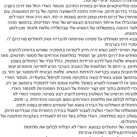
ופיצולה למספר אזורי שליטה.
כמו פוליטיקאים אחרים במזרח התיכון, מנסור האדי החל את דרכו כקצין
בכיר בדרום תימן, שהיתה נתונה להשפעה חזקה של ברית המועצות. עם
איחודן של דרום תימן וצפון תימן בשנות ה-90, הוא היה אחד הגנרלים
שהובילו את איחוד הארגונים הצבאיים של שתי המדינות. בהמשך מונה
לשר ההגנה בממשלתו של הנשיא עלי עבדאללה סלאח ולאחר מכן לסגן
הנשיא.
צבא תימן משתלט על ספינה שניסתה להבריח נשק לחות'ים (ארכיון) //
סקיי ניוז בערבית
את המינוי לסגן נשיא היה חייב לקודמו בתפקיד, שפרש בניסיון להקים
מחדש את דרום תימן, אך הפסיד במלחמת אזרחים של מספר חודשים. מאז
הנשיא סלאח פעל לדכא מרידות נוספות, כולל מרד של החות'ים בצפון
תימן. ב-2011 גל המחאות של האביב הערבי הגיע למדינה והמונים יצאו
לרחובות צנעא בקריאה להדחת הנשיא. סלאח הבטיח להתפטר, אך חזר בו.
בהמשך נפצע באורח קשה בתקיפה ופונה לטיפול בסעודיה. מנסור האדי
הפך אז לראשונה לנשיא בפועל. סלאח אמנם חזר לתפקיד בהמשך, אך רק
כדי לחתום בתוך זמן קצר יחסית על העברת הסמכויות למנסור האדי.
למרות הניסיון של השלטון בתימן להציג רצון בשינוי, מנסור האדי לא
הצליח לבלום את מלחמת האזרחים וספג תבוסה מהדהדת. ב-2015,
החות'ים השתלטו על הבירה צנעא ועל שטחים נוספים בצפון תימן.
ממשלתו של האדי נאלצה לעבור לפעול בבירה הזמנית עדן שבדרום תימן.
בשלב הבא במלחמה, האדי נמלט בעל כורחו לסעודיה בעקבות מתקפה של
החות'ים.
הפגנה של החות'ים בצנעא. האדי לא הצליח לבלום את מלחמת
האזרחים,צילום: רשתות ערביות