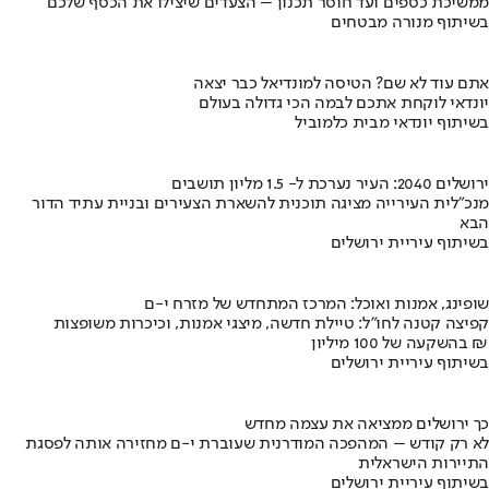
ממשיכת כספים ועד חוסר תכנון – הצעדים שיצילו את הכסף שלכם
בשיתוף מנורה מבטחים
אתם עוד לא שם? הטיסה למונדיאל כבר יצאה
יונדאי לוקחת אתכם לבמה הכי גדולה בעולם
בשיתוף יונדאי מבית כלמוביל
ירושלים 2040: העיר נערכת ל- 1.5 מליון תושבים
מנכ"לית העירייה מציגה תוכנית להשארת הצעירים ובניית עתיד הדור
הבא
בשיתוף עיריית ירושלים
שופינג, אמנות ואוכל: המרכז המתחדש של מזרח י-ם
קפיצה קטנה לחו"ל: טיילת חדשה, מיצגי אמנות, וכיכרות משופצות
בהשקעה של 100 מיליון ₪
בשיתוף עיריית ירושלים
כך ירושלים ממציאה את עצמה מחדש
לא רק קודש – המהפכה המודרנית שעוברת י-ם מחזירה אותה לפסגת
התיירות הישראלית
בשיתוף עיריית ירושלים