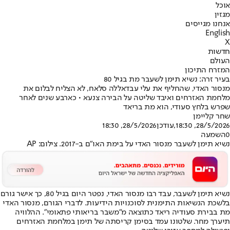
אוכל
מגזין
אנחנו מגייסים
English
X
חדשות
העולם
המזרח התיכון
בעיר זרה: נשיא תימן לשעבר מת בגיל 80
מנסור האדי, שהחליף את עלי עבדאללה סלאח, לא הצליח לבלום את
מלחמת האזרחים ואיבד שליטה על הבירה צנעא • כארבע שנים לאחר
שפרש בלחץ סעודי, הוא מת בריאד
שחר קליימן
28/5/2026, 18:30
,עודכן
28/5/2026, 18:30
0
השמעה
נשיא תימן לשעבר מנסור האדי על בימת האו"ם ב-2017. צילום: AP
נשיא תימן לשעבר, עבד רבו מנסור האדי, נפטר היום בגיל 80, כך אישר גורם
בלשכת הנשיאות התימנית לסוכנויות הידיעות. לדברי הגורם, מנסור האדי
מת בבירת סעודיה ריאד כתוצאה מ"משבר בריאותי פתאומי". ההלוויה
תיערך מחר. שלטונו עמד בסימן קריסתה של תימן במלחמת האזרחים