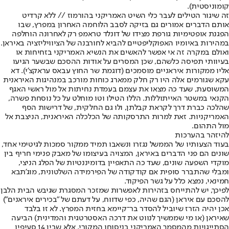
קומוניסטית).
זה שיגור הטילים לעבר כלי השיט האמריקני בהורמוז // ללא קרדיט
אותם הדברים אמורים גם בזיקה לסבב הלוחמה האחרון במפרץ, שבו
הפגנת אופטימיות גורפת מצידו של דונלד טראמפ רק לאחרונה הוחלפה
במהירות באיומיו האפוקליפטיים להביא לחורבנה של הציוויליזציה באיראן.
ואולם במקרה זה אי אפשר להאשים את הנשיא האמריקני בזחיחות או
בעיוותי תפיסה כלשהם, שכן המסרים על אודות ההסכם שבשער הגיעו
אליו ממקורות איראניים מוסמכים (דוגמת שר החוץ עבאס עראקצ'י). דא
עקא שגורמים אלה היו רק חלק ממארג כוחות מורכב במנהיגות האיראנית
המשוסעת, שעד כה מצאו את עצמם בעמדת נחיתות אל מול ראשי האגף
הקנאי במשטר האייתוללות. הללו הטילו וטו מוחלט על כל נוסחת פשרה,
שהלכה כברת דרך לקראת קבלתן, ולו גם החלקית, של דרישות הסף
האמריקניות. זאת למרות התרסקותה של הכלכלה האיראנית, הניצבת אל
מול התהום.
להיזהר בהערכות
בעוד הצעותיו של הממשל נגזרו ונשאבו תמיד ממקור סמכות לגיטימי אחד,
שונים הם פני הדברים באיראן, המצויה בעיצומו של מאבק פנימי חריף בין
מוקדי השפעה שונים, שעד כה התאפיין בדומיננטיות של הפלג הניצי,
ומבלי שהתברר סופית אם קודקודה של הפירמידה השלטונית, מוג'תבא
חמינאי, נמצא כלל על גשר הפיקוד.
לפיכך, יש להתייחס בזהירות לאפשרות שמזכר המסגרת שגיבש הבית הלבן
להסכם עם איראן (הגם שהיה, כפי שדווח, על דעתם של "בכירים איראנים")
אכן יהיה הזרז שיוביל להסדר בר־קיימא בחזית המפרץ. לא זו בלבד
שאיראן (או מי שממשיך לנווט את דרכה האסטרטגית והמדינית) הביעה
הסתייגויות מהמסמך האמריקני בניסוחו המקורי, אלא שבין 14 סעיפיו