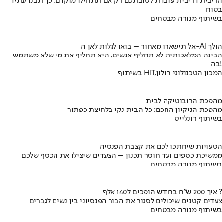
הריבית דריבית עובדת לטובתכם רק אם תתחילו מוקדם. כך תבנו עתיד
בטוח
בשיתוף מנורה מבטחים
אל תישארו מאחור – בואו לגלות לאן ה-AI הולך
הבינה המלאכותית לא תחליף אנשים, היא תחליף את מי שלא משתמש
בה!
בשיתוף HIT,המכון הטכנולוגי חולון
מהפכת הרובוטיקה לבית
מהפכת הניקיון החכם: כל הבית נקי בלחיצת כפתור
בשיתוף רונלייט
הטעויות שיחתכו לכם את קצבת הפנסיה
ממשיכת כספים ועד חוסר תכנון – הצעדים שיצילו את הכסף שלכם
בשיתוף מנורה מבטחים
איך 200 ש"ח בחודש הופכים ל140 אלף ?
צעדים קטנים שיכולים לסגור את הבור הפנסיוני בין נשים לגברים
בשיתוף מנורה מבטחים