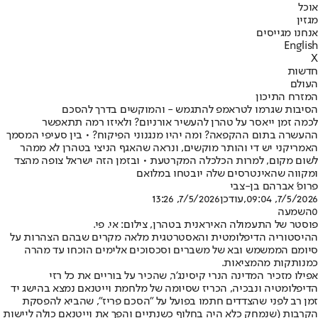
אוכל
מגזין
אנחנו מגייסים
English
X
חדשות
העולם
המזרח התיכון
הסיבות שגרמו לטראמפ להתגמש - והמוקשים בדרך להסכם
לכמה זמן ייאסר על טהרן להעשיר אורניום? ולאיזו רמה תתאפשר
ההעשרה בתום ההקפאה? ומה יהיו מנגנוני הפיקוח? • בין סעיפי המסמך
האמריקני יש די והותר מוקשים, ונראה שהאגף הניצי בטהרן לא ממהר
לשום מקום, למרות הכלכלה המקרטעת • ובזמן הזה ישראל צופה מהצד
ומקווה שהאינטרסים שלה יובטחו במלואם
פרופ' אברהם בן-צבי
7/5/2026, 09:04
,עודכן
7/5/2026, 13:26
0
השמעה
פוסטר של התעמולה האיראנית בטהרן, צילום: אי. פי.
ההיסטוריה הדיפלומטית והאסטרטגית מלאה מקרים שבהם הצהרות על
סיומם הממשמש ובא של משברים וסכסוכים אלימים הוכחו עד מהרה
כמנותקות מהמציאות.
אפילו מזכיר המדינה הנרי קיסינג'ר, שהכיר על בוריים את כל רזי
הדיפלומטיה ונבכיה, הכריז שסיומה של מלחמת וייטנאם נמצא בהישג יד
זמן רב לפני שהצדדים חתמו בפועל על "הסכם פריז", שהביא להפסקת
הקרבות (שנמחק כלא היה בחלוף כשנתיים והפך את וייטנאם כולה ליישות