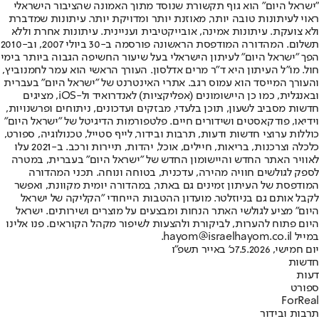
"ישראל היום" הוא גוף תקשורת שנוסד מתוך האמונה שהציבור הישראלי
ראוי לעיתונות טובה יותר, מאוזנת יותר ומדויקת יותר. עיתונות שמדברת
ולא צועקת. עיתונות אמינה, אובייקטיבית ועניינית. עיתונות אחרת וללא
תשלום. המהדורה המודפסת הראשונה פורסמה ב-30 ביולי 2007, וב-2010
הפך "ישראל היום" לעיתון הישראלי בעל שיעור החשיפה הגבוה ביותר בימי
חול. מו"ל העיתון היא ד"ר מרים אדלסון. העורך הראשי הוא עמר לחמנוביץ,
והעורך המייסד הוא עמוס רגב. אתרי האינטרנט של "ישראל היום" בעברית
ובאנגלית, כמו כן היישומונים (אפליקציות) לאנדרואיד ול-iOS, מציגים
חדשות מסביב לשעון, תוכן בלעדי, מבזקים ועדכונים, ניתוחים ופרשנויות,
וידיאו, פודקאסטים ושידורים חיים. פלטפורמות הדיגיטל של "ישראל היום"
כוללות ערוצי חדשות ודעות, תרבות ובידור, לייף סטייל, טכנולוגיה, ספורט,
כלכלה וצרכנות, בריאות, חיילים, אוכל, יהדות, תיירות ורכב. ב-2021 עלו
לאוויר האתר החדש והיישומון החדש של "ישראל היום" בעברית, במטרה
לספק לגולשים חוויה מהירה, עדכנית, בטוחה ונוחה. תכני המהדורה
המודפסת של העיתון זמינים גם באתר, במהדורה יומית מקוונת, ואפשר
לקבל אותם גם בניוזלטר. מועדון ההטבות הייחודי "הקליקה של ישראל
היום" מציע לגולשי האתר הנחות ומבצעים על מוצרים ושירותים. ישראל
היום פתוח להערות, לביקורת ולהצעות לשיפור מקהל הקוראים. פנו אלינו
במייל hayom@israelhayom.co.il.
יום חמישי, 7.5.2026
כ' באייר תשפ"ו
חדשות
דעות
ספורט
ForReal
תרבות ובידור