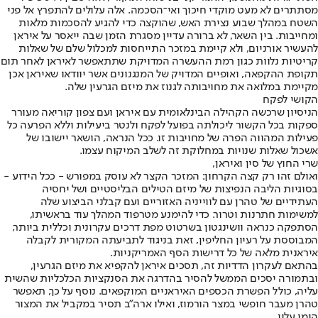
מסתתרים לא מעט מוקדי חיכוך ואי־הסכמה. אלה עלולים להתפרץ אל פני
השטח במהלך שבוע נצירת האש, שהוקצה כדי להגיע להסכמות מלאות
ומחייבות. בין השאר, לא ברורה עדיין מסגרת הזמן שבה ייאסר על איראן
להעשיר אורניום, ולא קיימת במזכר התייחסות למכלול שלם של שאלות
קריטיות נלוות כגון רמת ההעשרה המדויקת שתתאפשר לאיראן לאחר תום
תקופת ההקפאה, ואופיים המדויק של המנגנונים אשר יוודאו שאיראן אכן
מקיימת במלואה את מחויבותה לגנוז את מיזם הגרעין שלה.
הקושי לפקח
הניסיון שרכשה הקהילה הבינלאומית עם איראן ועם צפון קוריאה מעורר
ספקות בכל הקשור ליכולתה בפועל לפקח ולנטר ביעילות וללא הפרעה כל
פעילות המהווה הפרה של מחויבות זו. ככל הנראה, הושאר יישובו של
אשכול שאלות שנויות במחלוקת זה לשלב המיקוח עצמו.
שרי החוץ של סין ואיראן,
ואולם זהו רק קצה הקרחון: המזכר הקצר לא עוסק במפורש - ככל הידוע -
בסוגיות הליבה הנפיצות של מיזם הטילים הבליסטיים ושל יחסיה
העתידיים של טהרן עם לווייניה האזוריים ועם קבלני הביצוע שלה
למשימות חתרנות וטרור. כדי להימנע מטרפוד המהלך עוד בראשיתו,
הסתפקה כנראה וושינגטון בשרטוט מפת דרכים עקרונית וכללית ביותר,
המבוססת על רעיון החליפין, זאת בניגוד לתביעתה המקורית לקבלה
איראנית מלאה של כל דרישות הסף האמריקניות.
בהתאם לעקרון הדדיות זה, תסכים איראן להקפיא את מיזם הגרעין,
ובתמורה יסכים הממשל להסיר בהדרגה את הסנקציות הכלכליות שהשית
עליה, כולל הפשרת הכספים האיראניים המוקפאים. נוסף על כך, תאפשר
טהרן מעבר חופשי במצר הורמוז, ואילו ארה"ב תסיר במקביל את המצור
הימי עליו.