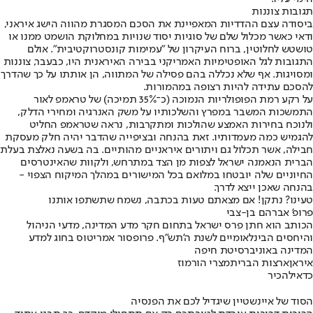
תגובות צוננות
ביסודה עצם ההדדיות המאפיינת את הסכם המסגרת מהווה הישג איראני,
ודאי כאשר מכלול שלם של סוגיות יסוד שנויות במחלוקת הושמט ממנו או
טושטש לחלוטין, ברוח העיקרון של "עמימות קונסטרוקטיבית". אולם
התגובות לגל האופטימיות האמריקני בבירה האיראנית היו, כבעבר, צוננות
ומסויגות. אף שלא נכללה בהם פסילה של המתווה, הן אותתו על כך שהדרך
להסכם עתידה להיות רצופה במהמורות.
על רקע רמת הפופולריות הנמוכה (כ־35% תמיכה) של טראמפ לאור
התמשכות המשבר במפרץ והשלכותיו על משק האנרגיה ומחירי הדלק,
ולנוכח בחירות האמצע שהולכות ומתקרבות, נראה שטראמפ החליט
להגמיש כמה מעמדותיו. זאת בהנחה ובציפייה שהדבר יהיה חלק מעסקת
חבילה, אשר תכלול גם ויתורים איראניים מהותיים. בה בשעה נאלצת בעלת
הברית הנאמנה ישראל לצפות מן הצד במתרחש, ולקוות שהאינטרסים
החיוניים שלה יובטחו במלואם בכל המישורים במהלך המיקוח הצפוי -
בהנחה שאכן ייצא לדרך.
טעינו? נתקן! אם מצאתם טעות בכתבה, נשמח שתשתפו אותנו
פרופ' אברהם בן-צבי
הכותב הוא חתן פרס ישראל בתחום חקר מדע המדינה, מדעי הניהול
והיחסים הבינלאומיים לשנת ה'תש"ף. פרופסור אמריטוס בחוג למדע
המדינה באוניברסיטת חיפה
איראן
ארצות הברית
מצרי הורמוז
כדאי
להכיר
הסוד של איינשטיין שיגדיל לכם את הפנסיה