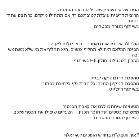
הסוד של איינשטיין שיגדיל לכם את הפנסיה
הריבית דריבית עובדת לטובתכם רק אם תתחילו מוקדם. כך תבנו עתיד
בטוח
בשיתוף מנורה מבטחים
אל תישארו מאחור – בואו לגלות לאן ה-AI הולך
הבינה המלאכותית לא תחליף אנשים, היא תחליף את מי שלא משתמש
בה!
בשיתוף HIT,המכון הטכנולוגי חולון
מהפכת הרובוטיקה לבית
מהפכת הניקיון החכם: כל הבית נקי בלחיצת כפתור
בשיתוף רונלייט
הטעויות שיחתכו לכם את קצבת הפנסיה
ממשיכת כספים ועד חוסר תכנון – הצעדים שיצילו את הכסף שלכם
בשיתוף מנורה מבטחים
איך 200 ש"ח בחודש הופכים ל140 אלף ?