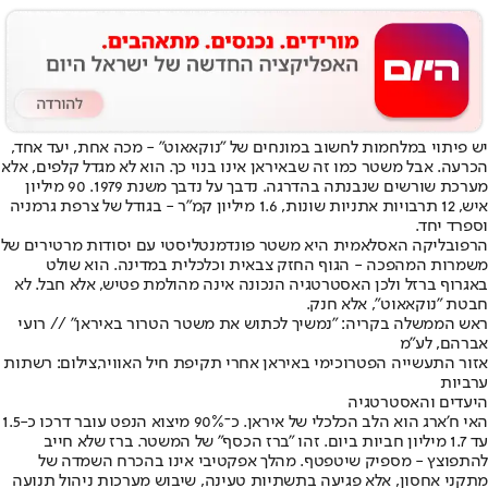
יש פיתוי במלחמות לחשוב במונחים של "נוקאאוט" - מכה אחת, יעד אחד,
הכרעה. אבל משטר כמו זה שבאיראן אינו בנוי כך. הוא לא מגדל קלפים, אלא
מערכת שורשים שנבנתה בהדרגה. נדבך על נדבך משנת 1979. 90 מיליון
איש, 12 תרבויות אתניות שונות, 1.6 מיליון קמ"ר - בגודל של צרפת גרמניה
וספרד יחד.
הרפובליקה האסלאמית היא משטר פונדמנטליסטי עם יסודות מרטירים של
משמרות המהפכה - הגוף החזק צבאית וכלכלית במדינה. הוא שולט
באגרוף ברזל ולכן האסטרטגיה הנכונה אינה מהולמת פטיש, אלא חבל. לא
חבטת "נוקאאוט", אלא חנק.
ראש הממשלה בקריה: "נמשיך לכתוש את משטר הטרור באיראן" // רועי
אברהם, לע"מ
אזור התעשייה הפטרוכימי באיראן אחרי תקיפת חיל האוויר,צילום: רשתות
ערביות
היעדים והאסטרטגיה
האי ח'ארג הוא הלב הכלכלי של איראן. כ־90% מיצוא הנפט עובר דרכו כ-1.5
עד 1.7 מיליון חביות ביום. זהו "ברז הכסף" של המשטר. ברז שלא חייב
להתפוצץ - מספיק שיטפטף. מהלך אפקטיבי אינו בהכרח השמדה של
מתקני אחסון, אלא פגיעה בתשתיות טעינה, שיבוש מערכות ניהול תנועה