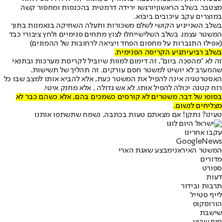
מצטבר. ב
שלב הראשון
יורגשו ירידה דרמטית בהכנסות ומחסור קשה
במוצרים עקב עיכובים ביבוא.
בשלב השני
יגיע הקושי לשלם משכורות ותעלה השחיקה בנאמנות בתוך
המשטר עצמו
. בשלב השלישי
יחלו לצוץ מתחים פנימיים ולחץ ציבורי כבד
(אפילו התגברות על מחסום הפחד ויציאה לרחובות של ההמונים)
בשלב רביעי
תגיע הקריסה הפנימית.
זה לא "מהפכה ביום", זה דימום למוות שיוביל לקריסת מערכות ובתנאי
שהמערב לא יושיט למשטר חסם עורקים. זה תהליך של תשישות.
האסטרטגיה אינה להפיל את המשטר כעת, אלא להביא אותו למצב שבו כל
רוח קטנה יכולה להפיל אותו. לא אש גדולה , אלא מחנק איטי.
בסופו של דבר, משטרים לא קורסים כשמכים בהם, אלא כשהם כבר לא
מצליחים לנשום.
טעינו? נתקן! אם מצאתם טעות בכתבה, נשמח שתשתפו אותנו
עקבו אחרינו
G
o
o
g
l
e
News
המשטר האיראני
מבצע שאגת הארי
מדורים
ספורט
דעות
תרבות ובידור
לייף סטייל
הורוסקופ
שישבת