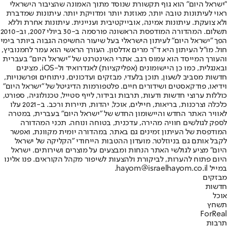
"ישראל היום" הוא גוף תקשורת שנוסד מתוך האמונה שהציבור הישראלי
ראוי לעיתונות טובה יותר, מאוזנת יותר ומדויקת יותר. עיתונות שמדברת
ולא צועקת. עיתונות אמינה, אובייקטיבית ועניינית. עיתונות אחרת וללא
תשלום. המהדורה המודפסת הראשונה פורסמה ב-30 ביולי 2007, וב-2010
הפך "ישראל היום" לעיתון הישראלי בעל שיעור החשיפה הגבוה ביותר בימי
חול. מו"ל העיתון היא ד"ר מרים אדלסון. העורך הראשי הוא עמר לחמנוביץ,
והעורך המייסד הוא עמוס רגב. אתרי האינטרנט של "ישראל היום" בעברית
ובאנגלית, כמו כן היישומונים (אפליקציות) לאנדרואיד ול-iOS, מציגים
חדשות מסביב לשעון, תוכן בלעדי, מבזקים ועדכונים, ניתוחים ופרשנויות,
וידיאו, פודקאסטים ושידורים חיים. פלטפורמות הדיגיטל של "ישראל היום"
כוללות ערוצי חדשות ודעות, תרבות ובידור, לייף סטייל, טכנולוגיה, ספורט,
כלכלה וצרכנות, בריאות, חיילים, אוכל, יהדות, תיירות ורכב. ב-2021 עלו
לאוויר האתר החדש והיישומון החדש של "ישראל היום" בעברית, במטרה
לספק לגולשים חוויה מהירה, עדכנית, בטוחה ונוחה. תכני המהדורה
המודפסת של העיתון זמינים גם באתר, במהדורה יומית מקוונת, ואפשר
לקבל אותם גם בניוזלטר. מועדון ההטבות הייחודי "הקליקה של ישראל
היום" מציע לגולשי האתר הנחות ומבצעים על מוצרים ושירותים. ישראל
היום פתוח להערות, לביקורת ולהצעות לשיפור מקהל הקוראים. פנו אלינו
במייל hayom@israelhayom.co.il.
מבזקים
חדשות
אוכל
תשחץ
ForReal
תרבות