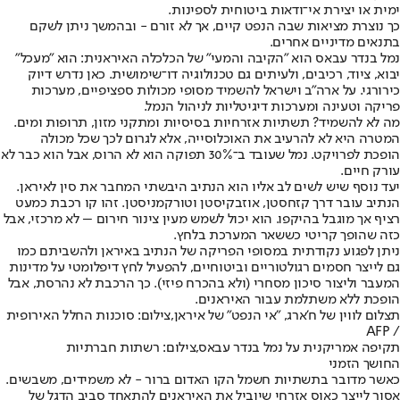
ימית או יצירת אי־ודאות ביטוחית לספינות.
כך נוצרת מציאות שבה הנפט קיים, אך לא זורם - ובהמשך ניתן לשקם
בתנאים מדיניים אחרים.
נמל בנדר עבאס הוא "הקיבה והמעי" של הכלכלה האיראנית: הוא "מעכל"
יבוא, ציוד, רכיבים, ולעיתים גם טכנולוגיה דו־שימושית. כאן נדרש דיוק
כירורגי. על ארה"ב וישראל להשמיד מסופי מכולות ספציפיים, מערכות
פריקה וטעינה ומערכות דיגיטליות לניהול הנמל.
מה לא להשמיד? תשתיות אזרחיות בסיסיות ומתקני מזון, תרופות ומים.
המטרה היא לא להרעיב את האוכלוסייה, אלא לגרום לכך שכל מכולה
הופכת לפרויקט. נמל שעובד ב־30% תפוקה הוא לא הרוס, אבל הוא כבר לא
עורק חיים.
יעד נוסף שיש לשים לב אליו הוא הנתיב היבשתי המחבר את סין לאיראן.
הנתיב עובר דרך קזחסטן, אוזבקיסטן וטורקמניסטן. זהו קו רכבת כמעט
רציף אך מוגבל בהיקפו. הוא יכול לשמש מעין צינור חירום – לא מרכזי, אבל
כזה שהופך קריטי כששאר המערכת בלחץ.
ניתן לפגוע נקודתית במסופי הפריקה של הנתיב באיראן ולהשביתם כמו
גם לייצר חסמים רגולטוריים וביטוחיים, להפעיל לחץ דיפלומטי על מדינות
המעבר וליצור סיכון מסחרי (ולא בהכרח פיזי). כך הרכבת לא נהרסת, אבל
הופכת ללא משתלמת עבור האיראנים.
תצלום לווין של ח'ארג, "אי הנפט" של איראן,צילום: סוכנות החלל האירופית
/ AFP
תקיפה אמריקנית על נמל בנדר עבאס,צילום: רשתות חברתיות
החושך הזמני
כאשר מדובר בתשתיות חשמל הקו האדום ברור - לא משמידים, משבשים.
אסור לייצר כאוס אזרחי שיוביל את האיראנים להתאחד סביב הדגל של