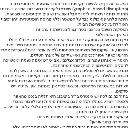
המשטר. על כן יש לעשות תקיפות כירורגיות באמצעים מבוססי גרפיט
(graphite-based disruption) שיגרמו לקצרים במערכות הולכה, ישביתו
תחנות כוח או רשתות לזמן מוגבל ויאפשרו שיקום תוך ימים או שבועות.
היתרון: לחץ פסיכולוגי כבד על המשטר וללא קריסה הומניטרית. זהו "כיבוי
האור לרגע", לא שריפת הבית.
הפסקות חשמל בכראג' ובטהרן,צילום: רשתות ערביות
המהלך הפסיכולוגי
כאן נכנסת שכבה עמוקה יותר, לא צבאית, אלא תודעתית. ארה"ב יכולה
להכריז על
הפסקת אש חד־צדדית
תוך הצבת התנאים: פתיחת מצרי מצר
הורמוז, אי-שיקום של תשתיות מסוימות (למשל אתרי גרעין) והכרזת אתרי
הגרעין כאזור אסור לכניסה, ואי-שיקום של מערך הטילים.
המסר – "אנחנו עוצרים, הכדור אצלכם". אם איראן איננה נענית וממשיכה
להסלים, הלגיטימציה הבינלאומית מתרחבת.
כמו כן, משטרים לא נופלים מתקיפות מהאוויר, הם נופלים כשאין להם
משכורות לשלם. לחץ פיננסי במיוחד דרך מערכות בנקאיות במקומות כמו
איחוד האמירויות הערביות יכול להקפיא נכסים, לחסום העברות לפגוע
ישירות במשמרות המהפכה. וכשאין כסף אין נאמנות, אין שליטה ויש
סדקים.
בתוך כך, גם לסין יש אינטרס ברור ביציבו.: היא תלויה בנפט מהאזור
ולמסחר רציף. במהלך הלחימה גם ספינות סיניות ניסו לעבור במצרי
הורמוז תוך תיאום מורכב. המשמעות - אם הלחץ הכלכלי על איראן יעלה,
סין עשויה להפוך לגורם ממתן.
עראקצ'י, וויטקוף וקושנר,צילום: אי.פי, רשתות ערביות
מה יקרה בתוך איראן
?
טבעת החנק המוצעת תעבוד בתהליך שכאמור לא יהיה דרמטי, אלא