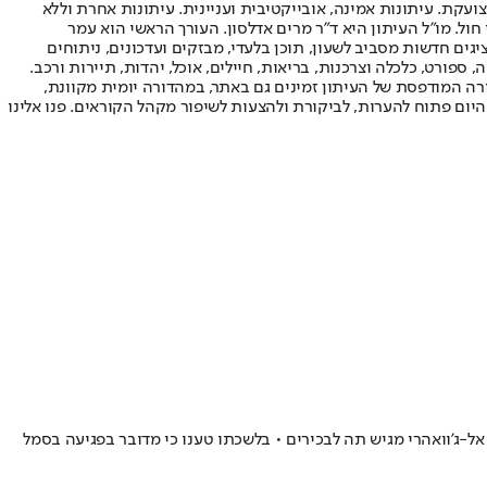
ועקת. עיתונות אמינה, אובייקטיבית ועניינית. עיתונות אחרת וללא
עור החשיפה הגבוה ביותר בימי חול. מו"ל העיתון היא ד"ר מרים אדלסון. העורך הראשי הוא עמר
 והעורך המייסד הוא עמוס רגב. אתרי האינטרנט של "ישראל היום" בעברית ובאנגלית, כמו כן היישומונים (אפליקציות) לאנדרואיד ול-iOS, מציגים חדשות מסביב לשעון, תוכן בלעדי, מבזקים ועדכונים, ניתוחים
, ספורט, כלכלה וצרכנות, בריאות, חיילים, אוכל, יהדות, תיירות ורכב.
דורה המודפסת של העיתון זמינים גם באתר, במהדורה יומית מקוונת,
היום פתוח להערות, לביקורת ולהצעות לשיפור מקהל הקוראים. פנו אלינו
ג'וואהרי מגיש תה לבכירים • בלשכתו טענו כי מדובר בפגיעה בסמל