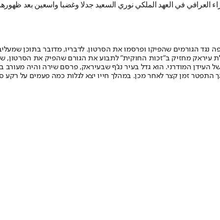
 العرافي في العهد الملكي نوري السعيد جدلا وغضبا واسعين بعد ظهورهما 
נגד הגורמים שהפיקו ופרסמו את הסרטון. לדבריו, מדובר בתוכן שמעלי
שלת עיראק מחזיק ב"זכות החוקית" לתבוע את הגורם שהפיק את הסרטון, ש
ררים הערבים הבולטים של העידן המודרני. הוא גדל בעיר נג'ף שבעיראק, פרסם שירה וה