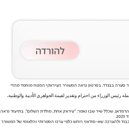
ר סערה בבגדד. בסרטון נראה המשורר העיראקי המנוח מוחמד מהדי
 رئيس الوزراء من احترام وتقدير لقيمة الجواهري الأدبية والوطنية،
סרטון לא הייתה לעורר מחלוקת. ביום שלישי שידרה חברת פרסום מקומית סרטון AI לציון תחילת חודש הרמדאן, שכלל שיר שבו נאמר: "עיראק אחת, מולדת השלום". בתיעוד נראה
וד ולהערכה שא-סודאני רוחש כלפי ערכו הספרותי והלאומי של המשורר