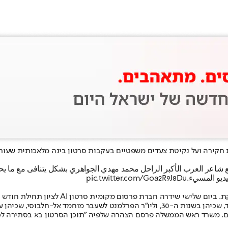
ת חקירה ועל נקיטת צעדים משפטיים בעקבות סרטון בינה מלאכותית שעור
شاعر العرب الأكبر الراحل محمد مهدي الجواهري بشكل يتنافى مع ما يحمله
ديو المسيء.
pic.twitter.com/Goa2R9J8Du
על פי הדיווחים, כוונתם המקורית של יוצרי ה
מד אל-חלבוסי, שכיהן עד 2023.
ים. משרד ראש הממשלה פרסם הצהרה שלפיה "תוכן הסרטון בא בסתירה לכב