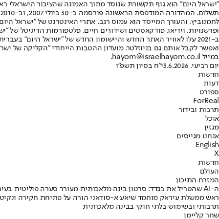
"ישראל היום" הוא גוף תקשורת שנוסד מתוך האמונה שהציבור הישראלי ראוי 
ת
ופרשנויות, וידיאו, פודקאסטים ושידורים חיים. פלטפורמות הדיגיטל של "ישרא
ב-2021 עלו לאוויר האתר החדש והיישומון החדש של "ישראל היום" בע
ואפשר לקבל אותם גם בניוזלטר. מועדון ההטבות הייחודי "הקליקה של ישרא
במייל hayom@israelhayom.co.il.
יום רביעי, 3.6.2026
י"ח בסיון תשפ"ו
חדשות
דעות
ספורט
ForReal
תרבות ובידור
אוכל
מגזין
אנחנו מגייסים
English
X
חדשות
העולם
המזרח התיכון
ה-AI שהטריל את בגדד: סרטון בינה מלאכותית מעורר סערה פוליטית בעיראק
ראש ממשלת עיראק מוחמד שיאע א-סודאני הורה על פתיחת חקירה ונקיטת 
תרבותי ובשימוש בלתי חוקי בבינה מלאכותית
שחר קליימן