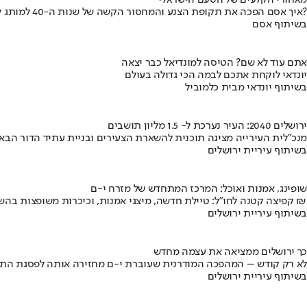
מאחורי הקלעים של הטעם הישראלי
איך אסם הפכה את תקופת הצנע והמחסור הקשה של שנות ה-40 למותג לאומי?
בשיתוף אסם
אתם עוד לא שם? הטיסה למונדיאל כבר יצאה
יונדאי לוקחת אתכם לבמה הכי גדולה בעולם
בשיתוף יונדאי מבית כלמוביל
ירושלים 2040: העיר נערכת ל- 1.5 מליון תושבים
מנכ"לית העירייה מציגה תוכנית להשארת הצעירים ובניית עתיד הדור הבא
בשיתוף עיריית ירושלים
שופינג, אמנות ואוכל: המרכז המתחדש של מזרח י-ם
קפיצה קטנה לחו"ל: טיילת חדשה, מיצגי אמנות, וכיכרות משופצות בהשקעה של 100 מיליון ₪
בשיתוף עיריית ירושלים
כך ירושלים ממציאה את עצמה מחדש
לא רק קודש – המהפכה המודרנית שעוברת י-ם מחזירה אותה לפסגת התי
בשיתוף עיריית ירושלים