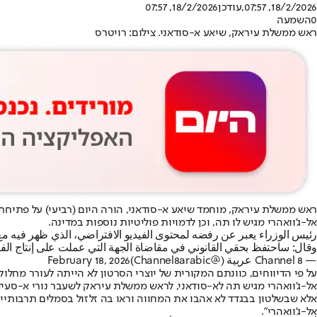
18/2/2026, 07:57
,עודכן
18/2/2026, 07:57
0
השמעה
ראש ממשלת עיראק, שיאע א-סודאני. צילום: רויטרס
ראש ממשלת עיראק, מוחמד שיאע א-סודאני, הורה היום (רביעי) על פתיח
אל-ג'וואהרי מגיש לו תה, וכן לדמויות פוליטיות נוספות במדינה.
رئيس الوزراء يعبر عن رفضه لمحتوى الفيديو الافتراضي، الذي ظهر فيه مع 
وقال: ساحتفظ بحقي القانوني في مقاضاة الجهة التي عملت على إنتاج الفي
— Channel 8 عربية (@Channel8arabic)
February 18, 2026
אל-ג'וואהרי מגיש תה לא-סודאני, לראש ממשלת עיראק לשעבר נורי א-סעיד, שכיהן בשנות ה-30, וליו"ר הפרלמנט לשעבר מוח
אלא שבשלטון בבגדד לא אהבו את המחווה וראו בה זלזול בסמלים תרבותי
אל-ג'וואהרי".