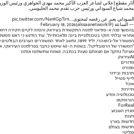
أثار مقطع إعلاني لشاعر العرب الأكبر محمد مهدي الجواهري ورئيس الوزراء
محمد شياع السوداني ورئيس حزب تقدم محمد الحلبوسي.
السوداني يعبر عن رفضه لمحتوى…
pic.twitter.com/Ne9IGpTir9
— الساعة (@alssaanetwork)
February 18, 2026
בהמשך פנה א-סודאני למטה התקשורת בעיראק והנחה לקיים חקירה דחופה 
אחראי ובלתי חוקי בטכנולוגיית בינה מלאכותית". עוד הודגש כי ראש ממ
המשורר אל-ג'וואהרי, יליד 1899, נחשב לאחד המשו
"המשורר של הרפובליקה". בשנות ה-40 שימש כחבר בפרלמנט העיראקי, אך התפטר זמן קצר לאחר מכן. במהלך חייו יצא לגלות כמה פעמים על רקע סכסוכים עם השלטונות בבגדד, ולבסוף מת בסוריה בשנת 1997 בגיל מופלג.
טעינו? נתקן! אם מצאתם טעות בכתבה, נשמח שתשתפו אותנו
AI
עיראק
מדורים
ספורט
תרבות ובידור
לייף סטייל
אוכל
תיירות
טכנולוגיה ומדע
הורוסקופ
ForReal
מגזין השבוע
דעות
חדשות בארץ
חדשות בעולם
פוליטי