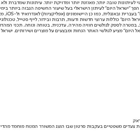
לעיתונות טובה יותר, מאוזנת יותר ומדויקת יותר. עיתונות שמדברת ולא צ
שלום. המהדורה המודפסת הראשונה פורסמה ב-30 ביולי 2007, וב-2010 הפך "ישראל היום" לעיתון הישראלי בעל שי
לחמנוביץ,
ל היום" כוללות ערוצי חדשות ודעות, תרבות ובידור, לייף סטייל, טכנולוגיה
ברית, במטרה לספק לגולשים חוויה מהירה, עדכנית, בטוחה ונוחה. תכני המה
ל היום" מציע לגולשי האתר הנחות ומבצעים על מוצרים ושירותים. ישראל 
צעדים משפטיים בעקבות סרטון שבו הוצג המשורר המנוח מוחמד מהדי אל-