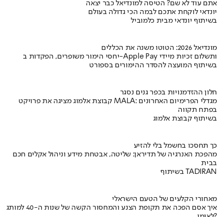
אתם עוד לא שם? הטיסה למונדיאל כבר יצאה
יונדאי לוקחת אתכם לבמה הכי גדולה בעולם
בשיתוף יונדאי מבית כלמוביל
מונדיאל 2026: הטוטו משנה את הכללים
יחסי הימור משופרים, הפקדות ב-Apple Pay ותשלום זכיות מיידי
בשיתוף המועצה להסדר ההימורים בספורט
חלון ההזדמנויות בכפר גנים נסגר
קבוצת אלמוג מציגה את פרויקט MALA: מגדלי הפרימיום האחרונים
בפתח תקווה
בשיתוף קבוצת אלמוג
כך תחסכו בחשמל בלי להזיע
מהפכת האנרגיה של תדיראן: שליטה, אבטחת מידע וניהול אקלים חכם
בבית
בשיתוף TADIRAN
מאחורי הקלעים של הטעם הישראלי
איך אסם הפכה את תקופת הצנע והמחסור הקשה של שנות ה-40 למותג
לאומי?