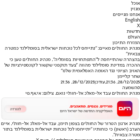
אוכל
מגזין
אנחנו מגייסים
English
X
חדשות
העולם
המזרח התיכון
מנהיג החות'ים מאיים: "נתייחס לכל נוכחות ישראלית בסומלילנד כמטרה
צבאית"
בהצהרה שהתייחסה ל"התפתחויות בסומליה", מנהיג החות'ים טען כי
ההכרה במדינת סומלילנד מהווה "צעד תוקפני שקשור לקונספירציות של
האויב הציוני נגד האומה האסלאמית שלנו"
שחר קליימן
28/12/2025, 21:36
,עודכן
28/12/2025, 21:36
0
השמעה
מנהיג החות'ים עבד אל-מאלכ אל-חות'י נואם. צילום: אי.אף.פי
מנהיג ארגון הטרור של החות'ים בצפון תימן, עבד אל-מאלכ אל-חות'י, איים
הערב (ראשון) כי כוחותיו "יתייחסו לכל נוכחות ישראלית בסומלילנד בתור
מטרה צבאית".