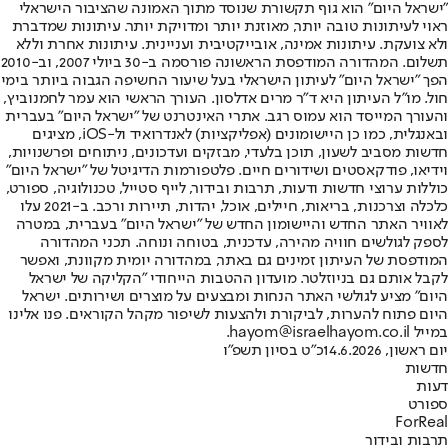
"ישראל היום" הוא גוף תקשורת שנוסד מתוך האמונה שהציבור הישראלי
ראוי לעיתונות טובה יותר, מאוזנת יותר ומדויקת יותר. עיתונות שמדברת
ולא צועקת. עיתונות אמינה, אובייקטיבית ועניינית. עיתונות אחרת וללא
תשלום. המהדורה המודפסת הראשונה פורסמה ב-30 ביולי 2007, וב-2010
הפך "ישראל היום" לעיתון הישראלי בעל שיעור החשיפה הגבוה ביותר בימי
חול. מו"ל העיתון היא ד"ר מרים אדלסון. העורך הראשי הוא עמר לחמנוביץ,
והעורך המייסד הוא עמוס רגב. אתרי האינטרנט של "ישראל היום" בעברית
ובאנגלית, כמו כן היישומונים (אפליקציות) לאנדרואיד ול-iOS, מציגים
חדשות מסביב לשעון, תוכן בלעדי, מבזקים ועדכונים, ניתוחים ופרשנויות,
וידיאו, פודקאסטים ושידורים חיים. פלטפורמות הדיגיטל של "ישראל היום"
כוללות ערוצי חדשות ודעות, תרבות ובידור, לייף סטייל, טכנולוגיה, ספורט,
כלכלה וצרכנות, בריאות, חיילים, אוכל, יהדות, תיירות ורכב. ב-2021 עלו
לאוויר האתר החדש והיישומון החדש של "ישראל היום" בעברית, במטרה
לספק לגולשים חוויה מהירה, עדכנית, בטוחה ונוחה. תכני המהדורה
המודפסת של העיתון זמינים גם באתר, במהדורה יומית מקוונת, ואפשר
לקבל אותם גם בניוזלטר. מועדון ההטבות הייחודי "הקליקה של ישראל
היום" מציע לגולשי האתר הנחות ומבצעים על מוצרים ושירותים. ישראל
היום פתוח להערות, לביקורת ולהצעות לשיפור מקהל הקוראים. פנו אלינו
במייל hayom@israelhayom.co.il.
יום ראשון, 14.6.2026
כ"ט בסיון תשפ"ו
חדשות
דעות
ספורט
ForReal
תרבות ובידור