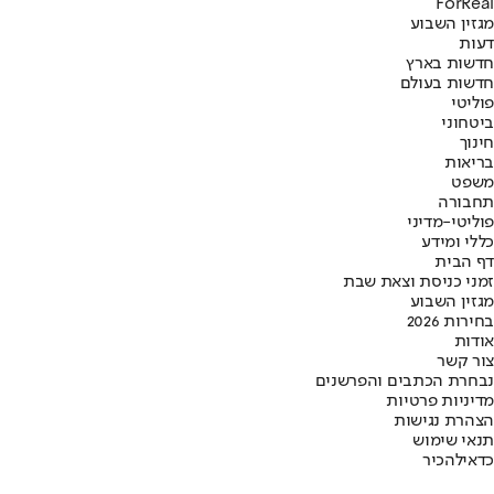
ForReal
מגזין השבוע
דעות
חדשות בארץ
חדשות בעולם
פוליטי
ביטחוני
חינוך
בריאות
משפט
תחבורה
פוליטי-מדיני
כללי ומידע
דף הבית
זמני כניסת וצאת שבת
מגזין השבוע
בחירות 2026
אודות
צור קשר
נבחרת הכתבים והפרשנים
מדיניות פרטיות
הצהרת נגישות
תנאי שימוש
כדאי
להכיר