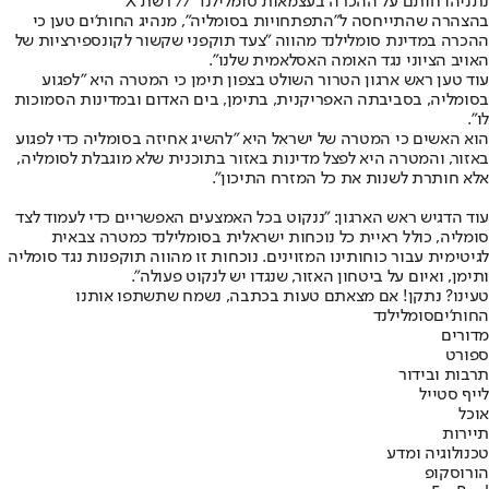
נתניהו חותם על ההכרה בעצמאות סומלילנד // רשת X
בהצהרה שהתייחסה ל"התפתחויות בסומליה", מנהיג החות'ים טען כי
ההכרה במדינת סומלילנד מהווה "צעד תוקפני שקשור לקונספירציות של
האויב הציוני נגד האומה האסלאמית שלנו".
עוד טען ראש ארגון הטרור השולט בצפון תימן כי המטרה היא "לפגוע
בסומליה, בסביבתה האפריקנית, בתימן, בים האדום ובמדינות הסמוכות
לו".
הוא האשים כי המטרה של ישראל היא "להשיג אחיזה בסומליה כדי לפגוע
באזור, והמטרה היא לפצל מדינות באזור בתוכנית שלא מוגבלת לסומליה,
אלא חותרת לשנות את כל המזרח התיכון".
עוד הדגיש ראש הארגון: "ננקוט בכל האמצעים האפשריים כדי לעמוד לצד
סומליה, כולל ראיית כל נוכחות ישראלית בסומלילנד כמטרה צבאית
לגיטימית עבור כוחותינו המזוינים. נוכחות זו מהווה תוקפנות נגד סומליה
ותימן, ואיום על ביטחון האזור, שנגדו יש לנקוט פעולה".
טעינו? נתקן! אם מצאתם טעות בכתבה, נשמח שתשתפו אותנו
החות'ים
סומלילנד
מדורים
ספורט
תרבות ובידור
לייף סטייל
אוכל
תיירות
טכנולוגיה ומדע
הורוסקופ