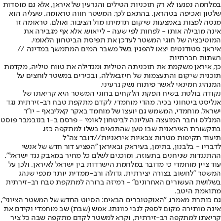
במלחמה נפגעו לא רק תוכניות הטילים והגרעין של איראן, אלא גם מוסדות
שלטון ואכיפה בטהראן. בהתאם לכך, המשטר חווה טראומה, שעליה הוא
מנסה לפצות באמצעות שיקום תדמיתו מול הציבור. ואולם, טראומה זו
אינה מובילה אותו - לפחות לפי שעה - לייאוש, אלא אף מגבירה את
המוטיבציה של חוגי המשטר לעדכן את תפיסת הביטחון הלאומי.
איראן: סטודנטים יצאו להפגין בשל משבר המים המתמשך במדינה //
רשתות חברתיות
כך, איראן משקמת את תוכניתה הטילית ומגדילה את טווח טיליה, מקדמת
תוכנית שיקום והתעצמות של חיזבאללה, ובכירים במשטר לוחצים על
המנהיג חמינאי לאשר פיתוח נשק גרעיני.
נקודה בולטת בשיח הפקת הלקחים בחוגי המשטר היא קריאתו של
אנליסט ביטחוני בכיר, מהדי מוחמדי, לקדם מתקפת טבח רב-זירתית נגד
ישראל. מוחמדי, המשמש גם יועצו של מוחמד באקר קאליבאף - יו"ר
המג'לס וחבר המועצה העליונה לביטחון לאומי - פרסם ב-1 בנובמבר פוסט
בתקשורת האיראנית שבו טען שהתנאים בשלו למתקפה כזו.
תיעוד תקיפות מטרות צבאיות איראניות//דובר צה"ל
לדבריו - בלבנון, בתימן, בעיראק ובאיראן "הפציע דור חדש של אנשי
ההתנגדות שניחנים בתעוזה, ומוכנים לשלם כל מחיר במאבק נגד ישראל".
עוד ציין מוחמדי כי מדובר במלחמת הישרדות בין ישראל לאיראן, ולכן על
המשטר "לחשוב בצורה יצירתית, גדולה ורב-ממדית יותר מכפי שנהג
בשלושת העשורים האחרונים" - רמיזה ברורה למתקפת טבח רב-זירתית
מתואמת היטב.
גם כותרת מאמרו, "האוקטוברים הבאים: הסיוט החדש של המשטר הציוני",
אינה מותירה מקום לספק לגבי כוונתו. אמש (שבת) שב מוחמדי וקידם את
קריאתו למתקפה רב-זירתית, וקרא למשטר לקדם מתקפה שבה כל ציר