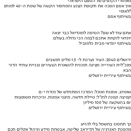
מאחורי הקלעים של הטעם הישראלי
איך אסם הפכה את תקופת הצנע והמחסור הקשה של שנות ה-40 למותג
לאומי?
בשיתוף אסם
אתם עוד לא שם? הטיסה למונדיאל כבר יצאה
יונדאי לוקחת אתכם לבמה הכי גדולה בעולם
בשיתוף יונדאי מבית כלמוביל
ירושלים 2040: העיר נערכת ל- 1.5 מליון תושבים
מנכ"לית העירייה מציגה תוכנית להשארת הצעירים ובניית עתיד הדור
הבא
בשיתוף עיריית ירושלים
שופינג, אמנות ואוכל: המרכז המתחדש של מזרח י-ם
קפיצה קטנה לחו"ל: טיילת חדשה, מיצגי אמנות, וכיכרות משופצות
בהשקעה של 100 מיליון ₪
בשיתוף עיריית ירושלים
כך תחסכו בחשמל בלי להזיע
מהפכת האנרגיה של תדיראן: שליטה, אבטחת מידע וניהול אקלים חכם