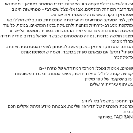
עשוי לשמש זרז למתקפה כזו. הצהרות בכירי המשטר באיראן - מחמינאי
ועד דובר הכוחות המזוינים, אבו אל-פצ'ל שכארצ'י - ממחישות היטב
שטהראן דבקה בשאיפתה להשמיד את ישראל.
לכן, לצד המעקב המודיעיני והיערכותה המגננתית, מוטב לישראל לגבש
מתקפת מנע רב-זירתית מוחצת ולהפעילה בזמן המתאים. בנוסף, כל עוד
נמשכת החתרנות מצד גורמי ציר ההתנגדות בסוריה, ומשטר אל-שרע
מפגין חולשה כרונית, נסיגה מהשטחים שכבשה ישראל בדרום סוריה תהיה
מהלך מסוכן.
הכותב הוא חוקר איראן במכון משגב לביטחון לאומי ואסטרטגיה ציונית.
טעינו? נתקן! אם מצאתם טעות בכתבה, נשמח שתשתפו אותנו
כדאי
להכיר
שופינג, אמנות ואוכל: המרכז המתחדש של מזרח י-ם
קפיצה קטנה לחו"ל: טיילת חדשה, מיצגי אמנות, וכיכרות משופצות
בהשקעה של 100 מיליון ₪
בשיתוף עיריית ירושלים
כך תחסכו בחשמל בלי להזיע
מהפכת האנרגיה של תדיראן: שליטה, אבטחת מידע וניהול אקלים חכם
בבית
בשיתוף TADIRAN