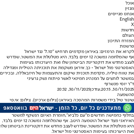
אוכל
מגזין
אנחנו מגייסים
English
X
חדשות
העולם
המזרח התיכון
פרשנות
לקרוא את הרמזים: באיראן מקדמים תרחיש "7.10" נגד ישראל
אף שהמלחמה נמשכה 12 ימים בלבד, היא מטלטלת את המשטר, שנדרש
לעצב מחדש את דוקטרינת הביטחון שלו ואת היערכותו בעימות
האסטרטגי מול ישראל • כך, איראן משקמת את תוכניתה הטילית ומגדילה
את טווח טיליה, מקדמת תוכנית שיקום והתעצמות של חיזבאללה, ובכירים
במשטר לוחצים על המנהיג חמינאי לאשר פיתוח נשק גרעיני
ד"ר יוסי מנשרוף
30/11/2025, 20:15
,עודכן
30/11/2025, 20:32
0
השמעה
שיגור טיל בידי משמרות המהפכה באיראן (צילום ארכיון). צילום: אי.פי
בחלוף כחמישה חודשים מ"עם כלביא",
חומרת האיום הנשקף למשטר
האיראני מצד ישראל הוטמעה היטב
. אף שהמלחמה נמשכה 12 ימים בלבד,
היא מטלטלת את המשטר, שנדרש לעצב מחדש את דוקטרינת הביטחון שלו
ואת היערכותו בעימות האסטרטגי מול ישראל.