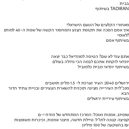
בבית
בשיתוף TADIRAN
מאחורי הקלעים של הטעם הישראלי
איך אסם הפכה את תקופת הצנע והמחסור הקשה של שנות ה-40 למותג
לאומי?
בשיתוף אסם
אתם עוד לא שם? הטיסה למונדיאל כבר יצאה
יונדאי לוקחת אתכם לבמה הכי גדולה בעולם
בשיתוף יונדאי מבית כלמוביל
ירושלים 2040: העיר נערכת ל- 1.5 מליון תושבים
מנכ"לית העירייה מציגה תוכנית להשארת הצעירים ובניית עתיד הדור
הבא
בשיתוף עיריית ירושלים
שופינג, אמנות ואוכל: המרכז המתחדש של מזרח י-ם
קפיצה קטנה לחו"ל: טיילת חדשה, מיצגי אמנות, וכיכרות משופצות
בהשקעה של 100 מיליון ₪