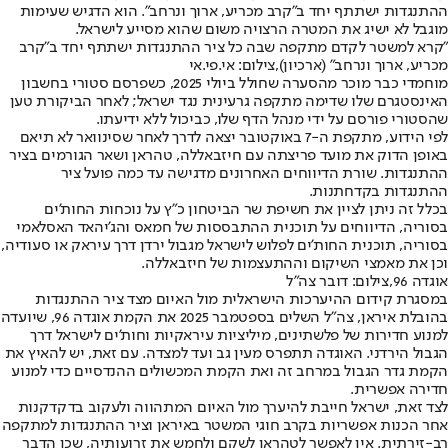
ההתנגדות ישתתף יחד ב"קרב מכריע, ארוך ונרחב". הוא הדגיש שעימות
מוגבל לא ישיג את המטרה הרצויה משום שהוא מסייע לישראל.
"קרא למשטר לקדם מתקפה שבה כל ציר ההתנגדות ישתתף יחד ב"קרב
מכריע, ארוך ונרחב" (ארכיון),צילום: אי.פי.אי
מוחמדי כבר מוכר מהסערה שחולל ביולי 2025, כשפרסם סטורי בחשבון
האינסטגרם שלו שדימה מתקפה גרעינית נגד ישראל; לאחר הביקורת טען
שהסטורי פורסם על ידי מנהל הדף שלו, כביכול ללא ידיעתו.
לפי הידוע, מתקפת ה-7 באוקטובר יצאה לדרך לאחר שסינוואר לא תיאם
באופן הדוק את מועד פריצתה עם חיזבאללה, טהראן ושאר הגורמים בציר
ההתנגדות. שורת הדיווחים האחרונים מדגישה עד כמה פועל ציר
ההתנגדות בקדחתנות.
בכלל זה ניתן לציין את חשיפת שר הביטחון כ"ץ על נוכחות החות'ים
בסוריה, הדיווחים על תוכנית ההתבססות של חמאס והג'יהאד האסלאמי
בסוריה, תוכנית החות'ים לפלוש לישראל מגבול ירדן דרך עיראק או סעודיה,
וכן את מאמצי השיקום וההתעצמות של חיזבאללה.
אוגדה 96,צילום: דובר צה"ל
במסגרת קידום ההיערכות הישראלית מול האיום מצד ציר ההתנגדות
בהובלת איראן, צה"ל השלים בספטמבר 2025 את הקמת אוגדה 96, שיועדה
למנוע חדירות של פלשתינים, מיליציות עיראקיות וחות'ים לישראל דרך
הגבול הירדני. האוגדה תתפרס מעין גב ועד למצדה. עם זאת, יש להאיץ את
הקמת גדר הגבול במרחב זה ואת הקמת המכשולים ההנדסיים כדי למנוע
חדירה אפשרית.
לצד זאת, ישראל חייבת להיערך מול האיום המתהווה ולעקוב בדקדקנות
אחר הכנות אפשריות בקרב חוגי המשטר באיראן וציר ההתנגדות למתקפה
רב-זירתית. אין לאפשר לטהראן לשקם ולחמש את זרועותיה, שכן הדבר