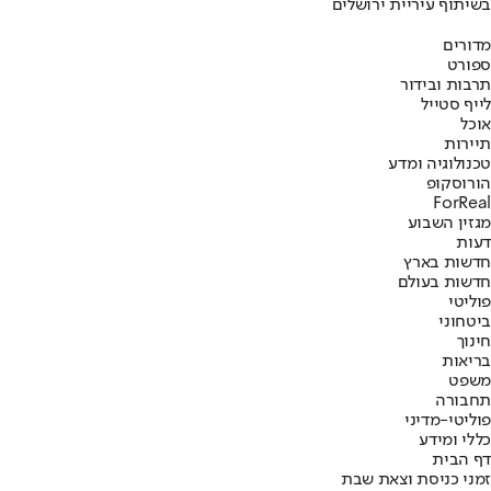
בשיתוף עיריית ירושלים
מדורים
ספורט
תרבות ובידור
לייף סטייל
אוכל
תיירות
טכנולוגיה ומדע
הורוסקופ
ForReal
מגזין השבוע
דעות
חדשות בארץ
חדשות בעולם
פוליטי
ביטחוני
חינוך
בריאות
משפט
תחבורה
פוליטי-מדיני
כללי ומידע
דף הבית
זמני כניסת וצאת שבת