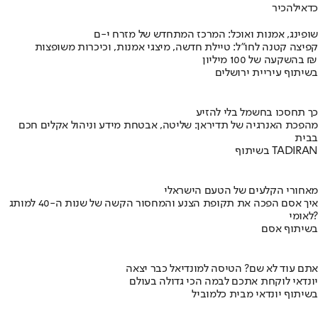
כדאי
להכיר
שופינג, אמנות ואוכל: המרכז המתחדש של מזרח י-ם
קפיצה קטנה לחו"ל: טיילת חדשה, מיצגי אמנות, וכיכרות משופצות
בהשקעה של 100 מיליון ₪
בשיתוף עיריית ירושלים
כך תחסכו בחשמל בלי להזיע
מהפכת האנרגיה של תדיראן: שליטה, אבטחת מידע וניהול אקלים חכם
בבית
בשיתוף TADIRAN
מאחורי הקלעים של הטעם הישראלי
איך אסם הפכה את תקופת הצנע והמחסור הקשה של שנות ה-40 למותג
לאומי?
בשיתוף אסם
אתם עוד לא שם? הטיסה למונדיאל כבר יצאה
יונדאי לוקחת אתכם לבמה הכי גדולה בעולם
בשיתוף יונדאי מבית כלמוביל