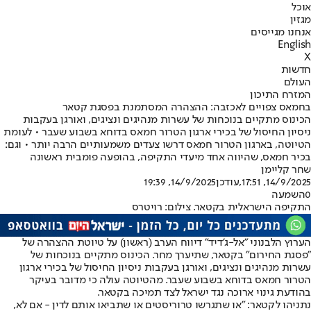
אוכל
מגזין
אנחנו מגייסים
English
X
חדשות
העולם
המזרח התיכון
בחמאס צפויים לאכזבה: ההצהרה המסתמנת בפסגת קטאר
הכינוס מתקיים בנוכחות של עשרות מנהיגים ונציגים, ואורגן בעקבות
ניסיון החיסול של בכירי ארגון הטרור חמאס בדוחא בשבוע שעבר • לעומת
הטיוטה, בארגון הטרור חמאס דרשו צעדים משמעותיים הרבה יותר • וגם:
בכיר חמאס, שהיווה אחד מיעדי התקיפה, בהופעה פומבית ראשונה
שחר קליימן
14/9/2025, 17:51
,עודכן
14/9/2025, 19:39
0
השמעה
התקיפה הישראלית בקטאר. צילום: רויטרס
הערוץ הלבנוני "אל-ג'דיד" דיווח הערב (ראשון) על טיוטת ההצהרה של
"פסגת החירום" בקטאר, שתיערך מחר. הכינוס מתקיים בנוכחות של
עשרות מנהיגים ונציגים, ואורגן בעקבות ניסיון החיסול של בכירי ארגון
הטרור חמאס בדוחא בשבוע שעבר. מהטיוטה עולה כי מדובר בעיקר
בהודעת גינוי ארוכה נגד ישראל לצד תמיכה בקטאר.
נתניהו לקטאר: "או שתגרשו טרוריסטים או שתביאו אותם לדין - אם לא,