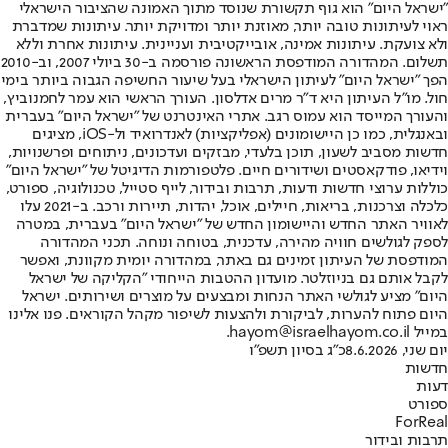
"ישראל היום" הוא גוף תקשורת שנוסד מתוך האמונה שהציבור הישראלי
ראוי לעיתונות טובה יותר, מאוזנת יותר ומדויקת יותר. עיתונות שמדברת
ולא צועקת. עיתונות אמינה, אובייקטיבית ועניינית. עיתונות אחרת וללא
תשלום. המהדורה המודפסת הראשונה פורסמה ב-30 ביולי 2007, וב-2010
הפך "ישראל היום" לעיתון הישראלי בעל שיעור החשיפה הגבוה ביותר בימי
חול. מו"ל העיתון היא ד"ר מרים אדלסון. העורך הראשי הוא עמר לחמנוביץ,
והעורך המייסד הוא עמוס רגב. אתרי האינטרנט של "ישראל היום" בעברית
ובאנגלית, כמו כן היישומונים (אפליקציות) לאנדרואיד ול-iOS, מציגים
חדשות מסביב לשעון, תוכן בלעדי, מבזקים ועדכונים, ניתוחים ופרשנויות,
וידיאו, פודקאסטים ושידורים חיים. פלטפורמות הדיגיטל של "ישראל היום"
כוללות ערוצי חדשות ודעות, תרבות ובידור, לייף סטייל, טכנולוגיה, ספורט,
כלכלה וצרכנות, בריאות, חיילים, אוכל, יהדות, תיירות ורכב. ב-2021 עלו
לאוויר האתר החדש והיישומון החדש של "ישראל היום" בעברית, במטרה
לספק לגולשים חוויה מהירה, עדכנית, בטוחה ונוחה. תכני המהדורה
המודפסת של העיתון זמינים גם באתר, במהדורה יומית מקוונת, ואפשר
לקבל אותם גם בניוזלטר. מועדון ההטבות הייחודי "הקליקה של ישראל
היום" מציע לגולשי האתר הנחות ומבצעים על מוצרים ושירותים. ישראל
היום פתוח להערות, לביקורת ולהצעות לשיפור מקהל הקוראים. פנו אלינו
במייל hayom@israelhayom.co.il.
יום שני, 8.6.2026
כ"ג בסיון תשפ"ו
חדשות
דעות
ספורט
ForReal
תרבות ובידור