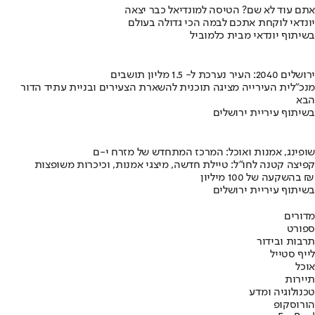
אתם עוד לא שם? הטיסה למונדיאל כבר יצאה
יונדאי לוקחת אתכם לבמה הכי גדולה בעולם
בשיתוף יונדאי מבית כלמוביל
ירושלים 2040: העיר נערכת ל- 1.5 מליון תושבים
מנכ"לית העירייה מציגה תוכנית להשארת הצעירים ובניית עתיד הדור
הבא
בשיתוף עיריית ירושלים
שופינג, אמנות ואוכל: המרכז המתחדש של מזרח י-ם
קפיצה קטנה לחו"ל: טיילת חדשה, מיצגי אמנות, וכיכרות משופצות
בהשקעה של 100 מיליון ₪
בשיתוף עיריית ירושלים
מדורים
ספורט
תרבות ובידור
לייף סטייל
אוכל
תיירות
טכנולוגיה ומדע
הורוסקופ