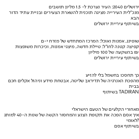
ירושלים 2040: העיר נערכת ל- 1.5 מליון תושבים
מנכ"לית העירייה מציגה תוכנית להשארת הצעירים ובניית עתיד הדור
הבא
בשיתוף עיריית ירושלים
שופינג, אמנות ואוכל: המרכז המתחדש של מזרח י-ם
קפיצה קטנה לחו"ל: טיילת חדשה, מיצגי אמנות, וכיכרות משופצות
בהשקעה של 100 מיליון ₪
בשיתוף עיריית ירושלים
כך תחסכו בחשמל בלי להזיע
מהפכת האנרגיה של תדיראן: שליטה, אבטחת מידע וניהול אקלים חכם
בבית
בשיתוף TADIRAN
מאחורי הקלעים של הטעם הישראלי
איך אסם הפכה את תקופת הצנע והמחסור הקשה של שנות ה-40 למותג
לאומי?
בשיתוף אסם