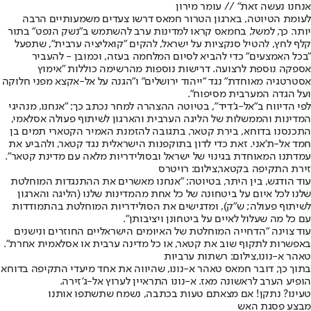
אנחנו נעשה זאת" // עומר מירון
לעומת הטיוטה, בארגון הטרור חמאס דרשו צעדים משמעותיים הרבה
יותר. כך, למשל, בחמאס קראו למדינות ערב להשתמש ב"נשק הנפט" בתור
קלף לחץ, להטיל סנקציות על ישראל, להקים "קואליציה ערבית", שתפעל
"בכל האמצעים" כדי להביא לסיום המלחמה בעזה, וכמובן - להעביר
אספקה נוספת לרצועה. דרישות נוספות מהרשימה כוללות "אימוץ
אסטרטגיה מאוחדת" נגד "ייהוד ירושלים" ו"הגנה על אל-אקצא מפני חלוקה
ועל הגדה המערבית מסיפוח".
לפי הדיווח ב"אל-ג'דיד", בטיוטה ההצהרה למחר נכתב כך: "אנחנו, מנהיגי
המדינות והממשלות של הליגה הערבית והארגון לשיתוף פעולה אסלאמי,
התכנסנו בדוחא, בירת קטאר, בתגובה להזמנת האמיר הקטארי תמים בן
חמד אל-ת'אני. זאת כדי לדון בתוקפנות הישראלית נגד קטאר, ולהביע את
עמדתנו המאוחדת בגינוי של ישראל ובסולידריות מלאה עם מדינת קטאר".
זירת התקיפה בקטאר,צילום: רויטרס
עוד הודגש, בין היתר, בטיוטה: "אנחנו מאשרים את ההתנגדות המוחלטת
שלנו לכל איום על ביטחונה של כל אחת מהמדינות שלנו (הליגה והארגון
לשיתוף פעולה; ש"ק), ומדגישים את הסולידריות המוחלטת בהתמודדות
עם כל מה שעלול לאיים על ביטחונן ויציבותן".
עוד צוינה "הדחייה המוחלטת של האיומים הישראליים החוזרים ונישנים
באפשרות לתקוף שוב את קטאר, או כל מדינה ערבית או אסלאמית אחרת".
טאהר א-נונו,צילום: רשתות ערביות
בתוך כך, דובר חמאס טאהר א-נונו, שהיווה את אחד מיעדי התקיפה בדוחא
הופיע הערב לראשונה מאז. א-נונו התראיין לערוץ אל-ג'זירה.
טעינו? נתקן! אם מצאתם טעות בכתבה, נשמח שתשתפו אותנו
מבצע פסגת האש