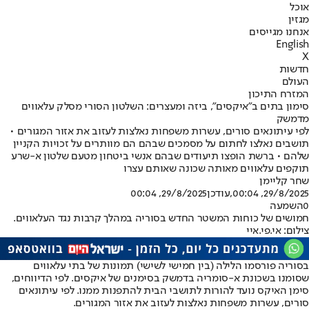
אוכל
מגזין
אנחנו מגייסים
English
X
חדשות
העולם
המזרח התיכון
סימון בתים ב"איקסים", ביזה ומעצרים: השלטון הסורי מסלק עלאווים
מדמשק
לפי עיתונאים סורים, עשרות משפחות נאלצות לעזוב את אזור המגורים •
תושבים נאלצו לחתום על מסמכים שבהם הם מוותרים על זכויות הקניין
שלהם • ברשת הופצו תיעודים שבהם אנשי ביטחון מטעם שלטון א-שרע
תוקפים עלאווים מאותה שכונה שאותם עצרו
שחר קליימן
29/8/2025, 00:04
,עודכן
29/8/2025, 00:04
0
השמעה
חמושים של כוחות המשטר החדש בסוריה במהלך קרבות נגד העלאווים.
צילום: אי.פי.איי
בסוריה פורסמו הלילה (בין חמישי לשישי) תמונות של בתי עלאווים
שסומנו בשכונת א-סומריה בדמשק בסימנים של איקסים. לפי הדיווחים,
סימן האיקס נועד להורות לתושבי הבית להתפנות ממנו. לפי עיתונאים
סורים, עשרות משפחות נאלצות לעזוב את אזור המגורים.