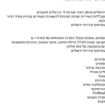
ירושלים 2040: העיר נערכת ל- 1.5 מליון תושבים
מנכ"לית העירייה מציגה תוכנית להשארת הצעירים ובניית עתיד הדור
הבא
בשיתוף עיריית ירושלים
שופינג, אמנות ואוכל: המרכז המתחדש של מזרח י-ם
קפיצה קטנה לחו"ל: טיילת חדשה, מיצגי אמנות, וכיכרות משופצות
בהשקעה של 100 מיליון ₪
בשיתוף עיריית ירושלים
מדורים
ספורט
תרבות ובידור
לייף סטייל
אוכל
תיירות
טכנולוגיה ומדע
הורוסקופ
ForReal
מגזין השבוע
דעות