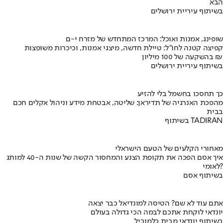
הבא
בשיתוף עיריית ירושלים
שופינג, אמנות ואוכל: המרכז המתחדש של מזרח י-ם
קפיצה קטנה לחו"ל: טיילת חדשה, מיצגי אמנות, וכיכרות משופצות
בהשקעה של 100 מיליון ₪
בשיתוף עיריית ירושלים
כך תחסכו בחשמל בלי להזיע
מהפכת האנרגיה של תדיראן: שליטה, אבטחת מידע וניהול אקלים חכם
בבית
בשיתוף TADIRAN
מאחורי הקלעים של הטעם הישראלי
איך אסם הפכה את תקופת הצנע והמחסור הקשה של שנות ה-40 למותג
לאומי?
בשיתוף אסם
אתם עוד לא שם? הטיסה למונדיאל כבר יצאה
יונדאי לוקחת אתכם לבמה הכי גדולה בעולם
בשיתוף יונדאי מבית כלמוביל