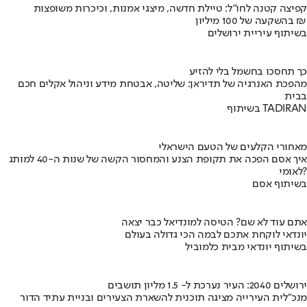
קפיצה קטנה לחו"ל: טיילת חדשה, מיצגי אמנות, וכיכרות משופצות
בהשקעה של 100 מיליון ₪
בשיתוף עיריית ירושלים
כך תחסכו בחשמל בלי להזיע
מהפכת האנרגיה של תדיראן: שליטה, אבטחת מידע וניהול אקלים חכם
בבית
בשיתוף TADIRAN
מאחורי הקלעים של הטעם הישראלי
איך אסם הפכה את תקופת הצנע והמחסור הקשה של שנות ה-40 למותג
לאומי?
בשיתוף אסם
אתם עוד לא שם? הטיסה למונדיאל כבר יצאה
יונדאי לוקחת אתכם לבמה הכי גדולה בעולם
בשיתוף יונדאי מבית כלמוביל
ירושלים 2040: העיר נערכת ל- 1.5 מליון תושבים
מנכ"לית העירייה מציגה תוכנית להשארת הצעירים ובניית עתיד הדור