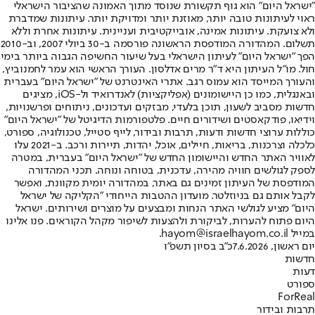
"ישראל היום" הוא גוף תקשורת שנוסד מתוך האמונה שהציבור הישראלי
ראוי לעיתונות טובה יותר, מאוזנת יותר ומדויקת יותר. עיתונות שמדברת
ולא צועקת. עיתונות אמינה, אובייקטיבית ועניינית. עיתונות אחרת וללא
תשלום. המהדורה המודפסת הראשונה פורסמה ב-30 ביולי 2007, וב-2010
הפך "ישראל היום" לעיתון הישראלי בעל שיעור החשיפה הגבוה ביותר בימי
חול. מו"ל העיתון היא ד"ר מרים אדלסון. העורך הראשי הוא עמר לחמנוביץ,
והעורך המייסד הוא עמוס רגב. אתרי האינטרנט של "ישראל היום" בעברית
ובאנגלית, כמו כן היישומונים (אפליקציות) לאנדרואיד ול-iOS, מציגים
חדשות מסביב לשעון, תוכן בלעדי, מבזקים ועדכונים, ניתוחים ופרשנויות,
וידיאו, פודקאסטים ושידורים חיים. פלטפורמות הדיגיטל של "ישראל היום"
כוללות ערוצי חדשות ודעות, תרבות ובידור, לייף סטייל, טכנולוגיה, ספורט,
כלכלה וצרכנות, בריאות, חיילים, אוכל, יהדות, תיירות ורכב. ב-2021 עלו
לאוויר האתר החדש והיישומון החדש של "ישראל היום" בעברית, במטרה
לספק לגולשים חוויה מהירה, עדכנית, בטוחה ונוחה. תכני המהדורה
המודפסת של העיתון זמינים גם באתר, במהדורה יומית מקוונת, ואפשר
לקבל אותם גם בניוזלטר. מועדון ההטבות הייחודי "הקליקה של ישראל
היום" מציע לגולשי האתר הנחות ומבצעים על מוצרים ושירותים. ישראל
היום פתוח להערות, לביקורת ולהצעות לשיפור מקהל הקוראים. פנו אלינו
במייל hayom@israelhayom.co.il.
יום ראשון, 7.6.2026
כ"ב בסיון תשפ"ו
חדשות
דעות
ספורט
ForReal
תרבות ובידור