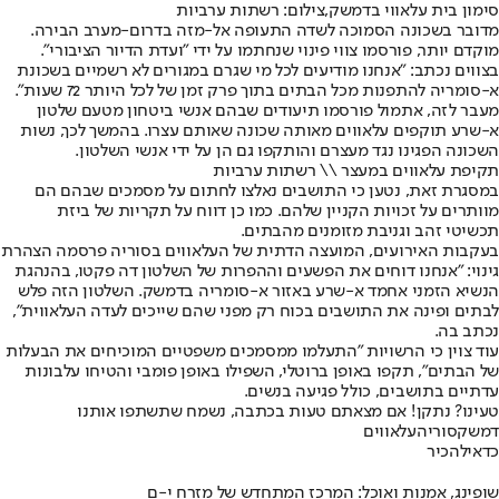
סימון בית עלאווי בדמשק,צילום: רשתות ערביות
מדובר בשכונה הסמוכה לשדה התעופה אל-מזה בדרום-מערב הבירה.
מוקדם יותר, פורסמו צווי פינוי שנחתמו על ידי "ועדת הדיור הציבורי".
בצווים נכתב: "אנחנו מודיעים לכל מי שגרם במגורים לא רשמיים בשכונת
א-סומריה להתפנות מכל הבתים בתוך פרק זמן של לכל היותר 72 שעות".
מעבר לזה, אתמול פורסמו תיעודים שבהם אנשי ביטחון מטעם שלטון
א-שרע תוקפים עלאווים מאותה שכונה שאותם עצרו. בהמשך לכך, נשות
השכונה הפגינו נגד מעצרם והותקפו גם הן על ידי אנשי השלטון.
תקיפת עלאווים במעצר \\ רשתות ערביות
במסגרת זאת, נטען כי התושבים נאלצו לחתום על מסמכים שבהם הם
מוותרים על זכויות הקניין שלהם. כמו כן דווח על תקריות של ביזת
תכשיטי זהב וגניבת מזומנים מהבתים.
בעקבות האירועים, המועצה הדתית של העלאווים בסוריה פרסמה הצהרת
גינוי: "אנחנו דוחים את הפשעים וההפרות של השלטון דה פקטו, בהנהגת
הנשיא הזמני אחמד א-שרע באזור א-סומריה בדמשק. השלטון הזה פלש
לבתים ופינה את התושבים בכוח רק מפני שהם שייכים לעדה העלאווית",
נכתב בה.
עוד צוין כי הרשויות "התעלמו ממסמכים משפטיים המוכיחים את הבעלות
של הבתים", תקפו באופן ברוטלי, השפילו באופן פומבי והטיחו עלבונות
עדתיים בתושבים, כולל פגיעה בנשים.
טעינו? נתקן! אם מצאתם טעות בכתבה, נשמח שתשתפו אותנו
דמשק
סוריה
עלאווים
כדאי
להכיר
שופינג, אמנות ואוכל: המרכז המתחדש של מזרח י-ם