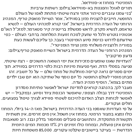
הומניטרי במחוז א-סווידאא'.
תורים לאוכל והפגנות בא-סווידאא',צילום: רשתות ערביות
"בני עמנו עוברים טיהור אתני ורצח שיטתי מתחת לאפו של העולם
החופשי, חייבים להצניח מזון בסווידא", אמר השייח' מואפק טריף, המנהיג
הרוחני של העדה הדרוזית בישראל. "אני קורא למנהיגי העולם – לנשיא
טראמפ, לנשיא מקרון, לראש ממשלת בריטניה קיר סטארמר, למזכ"ל האו"ם
אנטוניו גוטרש ולכל מי שזעק לנוכח זוועות המלחמה ברחבי העולם - כפי
שידעתם לדרוש כניסת סיוע הומינטרי בעבר, כך עליכם לעשות כעת
בסוריה ולהצניח משלוחי מזון וציוד הומניטרי".
המנהיג הרוחני של העדה הדרוזית בישראל השייח מואפק טריף,צילום:
גדעון מרקוביץ'
"העדויות שאנו שומעים מזכירות את ימי השואה החשוכים - רצח שיטתי,
פגיעה בסמלי הדת, ואף פגיעות מיניות רבות כלפי הדרוזים בסווידא. תוך
ימים ספורים נראה קריסה מוחלטת של מחוז שלם – על כל יושביו. זהו
מבחן מוסרי לעולם החופשי. כל יום נוסף של שתיקה הוא יום שבו ילדים
מתים בצמא", הוסיף מנהיג העדה.
מעבר לכך, בהנהגה קוראים למדינת ישראל לאפשר פתיחת מסדרון
הומניטרי דרך גבולה הצפוני, שיאפשר הכנסת ציוד וסיוע. ובמקביל – יש
לאפשר לכוחות הצלב האדום להיכנס לשטחי סווידא לצורך טיפול בפצועים,
חולים ועקורים.
על פי העדויות שאספו בני העדה הדרוזית בישראל, מאז ה-14 ביולי, המחוז
כולו נמצא במצור הרמטי. במחוז אין חשמל, אין מים זורמים, אין תשתית
תקשורת מתפקדת, והתושבים סובלים ממחסור בדלק ובגז. רוב משאבות
המים אינן פועלות, ובמחוז כולו זמינים רק 17% מכמות המים היומית
הנדרשת – בעיקר ביישובים שקלטו עקורים. 85,000 משפחות חיות