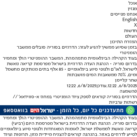
אוכל
מגזין
אנחנו מגייסים
English
X
חדשות
העולם
המזרח התיכון
בזמן שסיוע ממשיך להגיע לעזה: הדרוזים בסוריה סובלים ממשבר
הומניטרי
בעוד הקהילה הבינלאומית מתמהמהת, המשבר ההומניטרי הולך ומחמיר
בדרום סוריה • הנהגת העדה הדרוזית בישראל מפרסמת קריאה נואשת
לישראל, לאו"ם ולגופי סיוע בינלאומיים • 85 אלף בתים מנותקים מחשמל
ומים, 70% ממשאבות המים מושבתות
שחר קליימן
6/8/2025, 12:22
,עודכן
6/8/2025, 12:22
0
השמעה
הדרוזים בסוריה קוראים לספק ציוד הומניטרי במחוז א-סווידאא' //
רשתות ערביות
בעוד הקהילה הבינלאומית מתמהמהת, המשבר ההומניטרי הולך ומחמיר
בדרום סוריה. הנהגת העדה הדרוזית בישראל מפרסמת היום (רביעי)
קריאה נואשת לממשלת ישראל, לאומות המאוחדות ולגופי סיוע בינלאומיים
לסייע לדרוזים באזור. בהנהגה קוראים להצניח מיידית מזון, תרופות וציוד