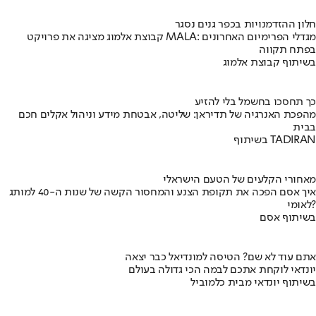
חלון ההזדמנויות בכפר גנים נסגר
קבוצת אלמוג מציגה את פרויקט MALA: מגדלי הפרימיום האחרונים
בפתח תקווה
בשיתוף קבוצת אלמוג
כך תחסכו בחשמל בלי להזיע
מהפכת האנרגיה של תדיראן: שליטה, אבטחת מידע וניהול אקלים חכם
בבית
בשיתוף TADIRAN
מאחורי הקלעים של הטעם הישראלי
איך אסם הפכה את תקופת הצנע והמחסור הקשה של שנות ה-40 למותג
לאומי?
בשיתוף אסם
אתם עוד לא שם? הטיסה למונדיאל כבר יצאה
יונדאי לוקחת אתכם לבמה הכי גדולה בעולם
בשיתוף יונדאי מבית כלמוביל