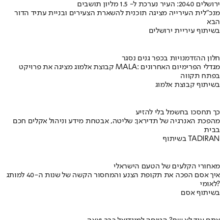
ירושלים 2040: העיר נערכת ל- 1.5 מליון תושבים
מנכ"לית העירייה מציגה תוכנית להשארת הצעירים ובניית עתיד הדור
הבא
בשיתוף עיריית ירושלים
חלון ההזדמנויות בכפר גנים נסגר
קבוצת אלמוג מציגה את פרויקט MALA: מגדלי הפרימיום האחרונים
בפתח תקווה
בשיתוף קבוצת אלמוג
כך תחסכו בחשמל בלי להזיע
מהפכת האנרגיה של תדיראן: שליטה, אבטחת מידע וניהול אקלים חכם
בבית
בשיתוף TADIRAN
מאחורי הקלעים של הטעם הישראלי
איך אסם הפכה את תקופת הצנע והמחסור הקשה של שנות ה-40 למותג
לאומי?
בשיתוף אסם