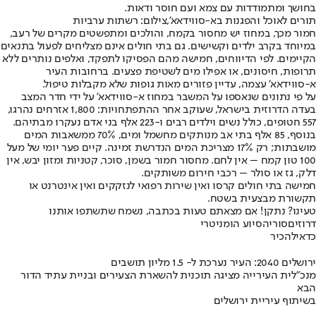
בחושך ומתמודדות עם צמא ועם חוסר ודאות.
תורים לאוכל והפגנות בא-סווידאא',צילום: רשתות ערביות
חמור מכך, במחוז יש מחסור בקמח, והולכים ומתפשטים מקרים של רעב,
במיוחד בקרב ילדים וקשישים. גם בתי חולים אינם מצליחים לפעול בתנאים
הקיימים. לפי הדיווחים, חמישה מהם הפסיקו לתפקד, ואלפים נותרים ללא
תרופות, חיסונים, או אפילו מים לשטיפת פצעים. ברחובות העיר
א-סווידאא' עצמה, עדיין פזורים מאות גופות שלא מקבלות טיפול.
על פי נתונים שנאספו על המשבר במחוז א-סווידאא' על ידי חדר המצב
בעדה הדרוזית בישראל, שעוקב אחר ההתפתחויות: 1,800 אזרחים נהרגו,
557 חטופים, כולל נשים וילדים רבים ו-223 אלף בני אדם נעקרו מבתיהם.
בנוסף, 85 אלף בתי אב מנותקים מחשמל ומים, 70% ממשאבות המים
מושבתות; רק 17% מצריכת המים הנדרשת זמינה. קיים פער יומי של מעל
100 טון קמח – אין לחם. מחסור חמור בשמן, סוכר, קטניות ומזון יבש, אין
דלק, גז או סולר – רכבי חירום משותקים.
חמישה בתי חולים קרסו ואין שירות רפואי לנזקקים ואין אינטרנט או
תקשורת מבצעית בשטח.
טעינו? נתקן! אם מצאתם טעות בכתבה, נשמח שתשתפו אותנו
דרוזים
סוריה
סיוע הומניטרי
כדאי
להכיר
ירושלים 2040: העיר נערכת ל- 1.5 מליון תושבים
מנכ"לית העירייה מציגה תוכנית להשארת הצעירים ובניית עתיד הדור
הבא
בשיתוף עיריית ירושלים