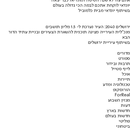
אתם עוד לא שם? הטיסה למונדיאל כבר יצאה
יונדאי לוקחת אתכם לבמה הכי גדולה בעולם
בשיתוף יונדאי מבית כלמוביל
ירושלים 2040: העיר נערכת ל- 1.5 מליון תושבים
מנכ"לית העירייה מציגה תוכנית להשארת הצעירים ובניית עתיד הדור
הבא
בשיתוף עיריית ירושלים
מדורים
ספורט
תרבות ובידור
לייף סטייל
אוכל
תיירות
טכנולוגיה ומדע
הורוסקופ
ForReal
מגזין השבוע
דעות
חדשות בארץ
חדשות בעולם
פוליטי
ביטחוני