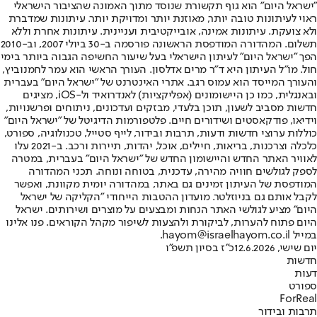
"ישראל היום" הוא גוף תקשורת שנוסד מתוך האמונה שהציבור הישראלי
ראוי לעיתונות טובה יותר, מאוזנת יותר ומדויקת יותר. עיתונות שמדברת
ולא צועקת. עיתונות אמינה, אובייקטיבית ועניינית. עיתונות אחרת וללא
תשלום. המהדורה המודפסת הראשונה פורסמה ב-30 ביולי 2007, וב-2010
הפך "ישראל היום" לעיתון הישראלי בעל שיעור החשיפה הגבוה ביותר בימי
חול. מו"ל העיתון היא ד"ר מרים אדלסון. העורך הראשי הוא עמר לחמנוביץ,
והעורך המייסד הוא עמוס רגב. אתרי האינטרנט של "ישראל היום" בעברית
ובאנגלית, כמו כן היישומונים (אפליקציות) לאנדרואיד ול-iOS, מציגים
חדשות מסביב לשעון, תוכן בלעדי, מבזקים ועדכונים, ניתוחים ופרשנויות,
וידיאו, פודקאסטים ושידורים חיים. פלטפורמות הדיגיטל של "ישראל היום"
כוללות ערוצי חדשות ודעות, תרבות ובידור, לייף סטייל, טכנולוגיה, ספורט,
כלכלה וצרכנות, בריאות, חיילים, אוכל, יהדות, תיירות ורכב. ב-2021 עלו
לאוויר האתר החדש והיישומון החדש של "ישראל היום" בעברית, במטרה
לספק לגולשים חוויה מהירה, עדכנית, בטוחה ונוחה. תכני המהדורה
המודפסת של העיתון זמינים גם באתר, במהדורה יומית מקוונת, ואפשר
לקבל אותם גם בניוזלטר. מועדון ההטבות הייחודי "הקליקה של ישראל
היום" מציע לגולשי האתר הנחות ומבצעים על מוצרים ושירותים. ישראל
היום פתוח להערות, לביקורת ולהצעות לשיפור מקהל הקוראים. פנו אלינו
במייל hayom@israelhayom.co.il.
יום שישי, 12.6.2026
כ"ז בסיון תשפ"ו
חדשות
דעות
ספורט
ForReal
תרבות ובידור