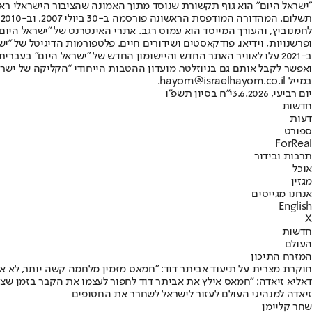
"ישראל היום" הוא גוף תקשורת שנוסד מתוך האמונה שהציבור הישראלי ראוי 
ת
ופרשנויות, וידיאו, פודקאסטים ושידורים חיים. פלטפורמות הדיגיטל של "ישרא
ב-2021 עלו לאוויר האתר החדש והיישומון החדש של "ישראל היום" בע
ואפשר לקבל אותם גם בניוזלטר. מועדון ההטבות הייחודי "הקליקה של ישרא
במייל hayom@israelhayom.co.il.
יום רביעי, 3.6.2026
י"ח בסיון תשפ"ו
חדשות
דעות
ספורט
ForReal
תרבות ובידור
אוכל
מגזין
אנחנו מגייסים
English
X
חדשות
העולם
המזרח התיכון
חוקרת מצרית על תיעוד אביתר דוד: "חמאס מזמין מלחמה קשה יותר, לא א
דאליא זיאדה: "חמאס אילץ את אביתר דוד לחפור לעצמו את הקבר בזמן שצ
זיאדה למנהיגי העולם לעזור לישראל לשחרר את החטופים
שחר קליימן