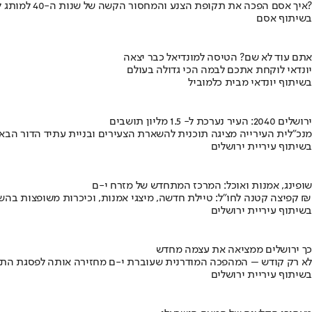
איך אסם הפכה את תקופת הצנע והמחסור הקשה של שנות ה-40 למותג לאומי?
בשיתוף אסם
אתם עוד לא שם? הטיסה למונדיאל כבר יצאה
יונדאי לוקחת אתכם לבמה הכי גדולה בעולם
בשיתוף יונדאי מבית כלמוביל
ירושלים 2040: העיר נערכת ל- 1.5 מליון תושבים
מנכ"לית העירייה מציגה תוכנית להשארת הצעירים ובניית עתיד הדור הבא
בשיתוף עיריית ירושלים
שופינג, אמנות ואוכל: המרכז המתחדש של מזרח י-ם
קפיצה קטנה לחו"ל: טיילת חדשה, מיצגי אמנות, וכיכרות משופצות בהשקעה של 100 מיליון ₪
בשיתוף עיריית ירושלים
כך ירושלים ממציאה את עצמה מחדש
לא רק קודש – המהפכה המודרנית שעוברת י-ם מחזירה אותה לפסגת התי
בשיתוף עיריית ירושלים