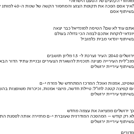
מאחורי הקלעים של הטעם הישראלי
איך אסם הפכה את תקופת הצנע והמחסור הקשה של שנות ה-40 למותג לאומי?
בשיתוף אסם
אתם עוד לא שם? הטיסה למונדיאל כבר יצאה
יונדאי לוקחת אתכם לבמה הכי גדולה בעולם
בשיתוף יונדאי מבית כלמוביל
ירושלים 2040: העיר נערכת ל- 1.5 מליון תושבים
מנכ"לית העירייה מציגה תוכנית להשארת הצעירים ובניית עתיד הדור הבא
בשיתוף עיריית ירושלים
שופינג, אמנות ואוכל: המרכז המתחדש של מזרח י-ם
קפיצה קטנה לחו"ל: טיילת חדשה, מיצגי אמנות, וכיכרות משופצות בהשקעה של 100 מיליון ₪
בשיתוף עיריית ירושלים
כך ירושלים ממציאה את עצמה מחדש
לא רק קודש – המהפכה המודרנית שעוברת י-ם מחזירה אותה לפסגת התי
בשיתוף עיריית ירושלים
מדורים