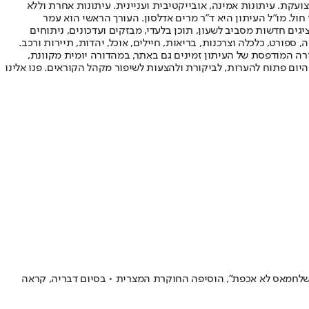
ועקת. עיתונות אמינה, אובייקטיבית ועניינית. עיתונות אחרת וללא
עור החשיפה הגבוה ביותר בימי חול. מו"ל העיתון היא ד"ר מרים אדלסון. העורך הראשי הוא עמר
 והעורך המייסד הוא עמוס רגב. אתרי האינטרנט של "ישראל היום" בעברית ובאנגלית, כמו כן היישומונים (אפליקציות) לאנדרואיד ול-iOS, מציגים חדשות מסביב לשעון, תוכן בלעדי, מבזקים ועדכונים, ניתוחים
, ספורט, כלכלה וצרכנות, בריאות, חיילים, אוכל, יהדות, תיירות ורכב.
דורה המודפסת של העיתון זמינים גם באתר, במהדורה יומית מקוונת,
היום פתוח להערות, לביקורת ולהצעות לשיפור מקהל הקוראים. פנו אלינו
 שלחמאס לא אכפת", הוסיפה החוקרת המצרית • בסיום דבריה, קראה