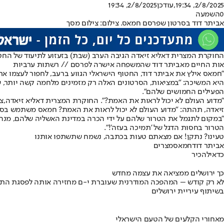
2/8/2025, 19:34
,עודכן
2/8/2025, 19:34
0
השמעה
אביתר דוד בסרטון שפרסם חמאס. צילום: צילום מסך
החוקרת המצרית דאליא זיאדה הגיבה הערב (שבת) בזעזוע לתיעוד של החט
אות החיים מאביתר דוד שהמשפחה אישרה לפרסם // רשתות ערביות
"חמאס אילץ את אביתר דוד, החטוף הישראלי הגווע ברעב, לחפור לעצמו את 
היא המשיכה: "במציאות, הסרטונים האלה רק מזמינים מלחמה קשה יותר, 
הפעילים החמושים שלהם".
"מדוע העולם לא יכול לראות את האמת?". החוקרת המצרית דאליא זיאדה,צי
זיאדה, תהתה: "מדוע העולם לא יכול לראות את האמת? חמאס משתמש בסבל ה
"במקום לתגמל את הטרור שלהם על ידי הכרה במדינת האשליה שלהם, מנהיג
הטרור בחסות הדגל של 'תמיכה בעזה'!".
טעינו? נתקן! אם מצאתם טעות בכתבה, נשמח שתשתפו אותנו
אביתר דוד
חמאס
מצרים
כדאי
להכיר
כך ירושלים ממציאה את עצמה מחדש
לא רק קודש – המהפכה המודרנית שעוברת י-ם מחזירה אותה לפסגת התי
בשיתוף עיריית ירושלים
מאחורי הקלעים של הטעם הישראלי