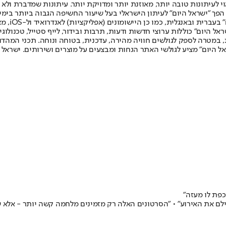
לעיתונות טובה יותר, מאוזנת יותר ומדויקת יותר. עיתונות שמדברת ולא צ
שלום. המהדורה המודפסת הראשונה פורסמה ב-30 ביולי 2007, וב-2010 הפך "ישראל היום" לעיתון הישראלי בעל שי
לחמנוביץ,
ל היום" כוללות ערוצי חדשות ודעות, תרבות ובידור, לייף סטייל, טכנולוגיה
ברית, במטרה לספק לגולשים חוויה מהירה, עדכנית, בטוחה ונוחה. תכני המה
ל היום" מציע לגולשי האתר הנחות ומבצעים על מוצרים ושירותים. ישראל 
כפת לו מעזה"
ילם את האירוע" • "הסרטונים האלה רק מזמינים מלחמה קשה יותר - אלא