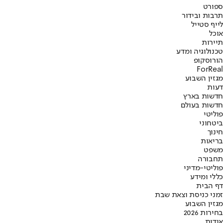
ספורט
תרבות ובידור
לייף סטייל
אוכל
תיירות
טכנולוגיה ומדע
הורוסקופ
ForReal
מגזין השבוע
דעות
חדשות בארץ
חדשות בעולם
פוליטי
ביטחוני
חינוך
בריאות
משפט
תחבורה
פוליטי-מדיני
כללי ומידע
דף הבית
זמני כניסת וצאת שבת
מגזין השבוע
בחירות 2026
אודות